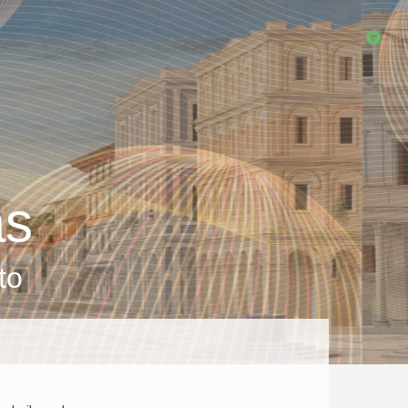
as
to