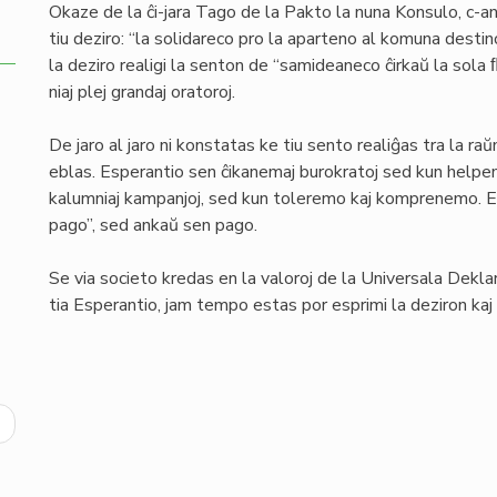
Okaze de la ĉi-jara Tago de la Pakto la nuna Konsulo, c-an
tiu deziro: “la solidareco pro la aparteno al komuna desti
la deziro realigi la senton de “samideaneco ĉirkaŭ la sola ﬂ
niaj plej grandaj oratoroj.
De jaro al jaro ni konstatas ke tiu sento realiĝas tra la raŭm
eblas. Esperantio sen ĉikanemaj burokratoj sed kun helpem
kalumniaj kampanjoj, sed kun toleremo kaj komprenemo. Esp
pago”, sed ankaŭ sen pago.
Se via societo kredas en la valoroj de la Universala Deklar
tia Esperantio, jam tempo estas por esprimi la deziron kaj r
ext
age