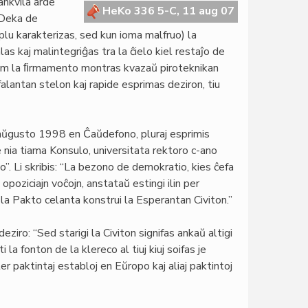
rankvila arde
HeKo 336 5-C, 11 aug 07
 Deka de
plu karakterizas, sed kun ioma malfruo) la
as kaj malintegriĝas tra la ĉielo kiel restaĵo de
 Tiam la ﬁrmamento montras kvazaŭ piroteknikan
alantan stelon kaj rapide esprimas deziron, tiu
 aŭgusto 1998 en Ĉaŭdefono, pluraj esprimis
re nia tiama Konsulo, universitata rektoro c-ano
. Li skribis: “La bezono de demokratio, kies ĉefa
opoziciajn voĉojn, anstataŭ estingi ilin per
la Pakto celanta konstrui la Esperantan Civiton.”
ziro: “Sed starigi la Civiton signifas ankaŭ altigi
 la fonton de la klereco al tiuj kiuj soifas je
ter paktintaj establoj en Eŭropo kaj aliaj paktintoj