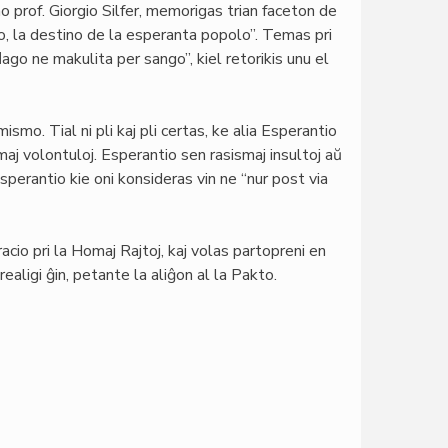
o prof. Giorgio Silfer, memorigas trian faceton de
no, la destino de la esperanta popolo”. Temas pri
ago ne makulita per sango”, kiel retorikis unu el
ismo. Tial ni pli kaj pli certas, ke alia Esperantio
aj volontuloj. Esperantio sen rasismaj insultoj aŭ
erantio kie oni konsideras vin ne “nur post via
acio pri la Homaj Rajtoj, kaj volas partopreni en
ealigi ĝin, petante la aliĝon al la Pakto.