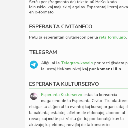
Serĉu per (fragmento de) teksto aŭ HeKo-kodo.
Minuskloj kaj majuskloj egalas. Esperantaj literoj ank
en x-formato.
ESPERANTA CIVITANECO
Petu la esperantan civitanecon per la
reta formularo
.
TELEGRAM
Aliĝu al la
Telegram-kanalo
por resti ĝisdata p
la lastaj HeKomunikoj
kaj por komenti ilin
.
ESPERANTA KULTURSERVO
Esperanta Kulturservo
estas la konsorcia
magazeno de la Esperanta Civito. Tiu platfor
ebligas la aliĝon al la eventoj kaj kursoj organizataj 
la paktintaj establoj, aĉeton de eldonaĵoj, abonon al
revuoj kaj multe pli. Vizitu ĝin tuj por konatiĝi kun la
aktivaĵoj kaj eldonaj novaĵoj de la konsorcio.