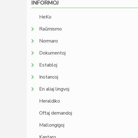
INFORMOJ
HeKo
Raŭmismo
Normaro
Dokumentoj
Establoj
Instancoj
En aliaj lingvoj
Heraldiko
Oftaj demandoj
Mallongigoj
Kantaro