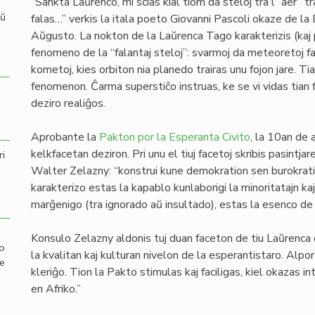
“Sankta Laŭrenco, mi scias kial tiom da steloj tra l” aer” t
aŭ
falas…” verkis la itala poeto Giovanni Pascoli okaze de la
Aŭgusto. La nokton de la Laŭrenca Tago karakterizis (kaj 
fenomeno de la “falantaj steloj”: svarmoj da meteoretoj fal
kometoj, kies orbiton nia planedo trairas unu fojon jare.
fenomenon. Ĉarma superstiĉo instruas, ke se vi vidas tian f
deziro realiĝos.
Aprobante la
Pakton por la Esperanta Civito
, la 10an de
kelkfacetan deziron. Pri unu el tiuj facetoj skribis pasintja
ri
Walter Zelazny: “konstrui kune demokration sen burokratio”
karakterizo estas la kapablo kunlaborigi la minoritatajn kaj 
marĝenigo (tra ignorado aŭ insultado), estas la esenco de 
Konsulo Zelazny aldonis tuj duan faceton de tiu Laŭrenca de
mo
la kvalitan kaj kulturan nivelon de la esperantistaro. Alporti
de
kleriĝo. Tion la Pakto stimulas kaj faciligas, kiel okazas in
en Afriko.”