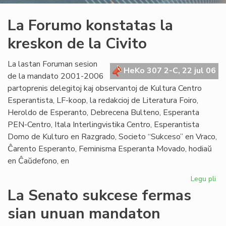
La Forumo konstatas la
kreskon de la Civito
La lastan Foruman sesion
HeKo 307 2-C, 22 jul 06
de la mandato 2001-2006
partoprenis delegitoj kaj observantoj de Kultura Centro
Esperantista, LF-koop, la redakcioj de Literatura Foiro,
Heroldo de Esperanto, Debrecena Bulteno, Esperanta
PEN-Centro, Itala Interlingvistika Centro, Esperantista
Domo de Kulturo en Razgrado, Societo “Sukceso” en Vraco,
Ĉarento Esperanto, Feminisma Esperanta Movado, hodiaŭ
en Ĉaŭdefono, en
Legu pli
pri
La
La Senato sukcese fermas
Fo
sian unuan mandaton
ko
la