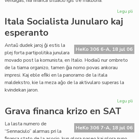
vendiĝas, nia ﬁnanca situacio iĝis tre malbona.
Legu pli
pri
Gr
Itala Socialista Junularo kaj
fi
esperanto
kri
en
Se
Antaŭ dudek jaroj ĝi estis la
HeKo 306 6-A, 18 jul 06
As
plej forta partipolitika junulara
Tu
movado post la komunista, en Italio. Hodiaŭ nur ombreto
de la tiama organizo, tamen ĝia nomo povas ankorau
impresi. Kaj eble eﬁki en la panoramo de la itala
maldekstro, kie la meza aĝo de la aktivularo superas la
kvindekan jaron.
Legu pli
pri
Ita
Grava financa krizo en SAT
Soc
Jun
La lasta numero de
kaj
HeKo 306 7-A, 18 jul 06
“Sennaciulo” alarmas pri la
es
ﬁnanca stato de la asocio, kun glora paseo kaj plora nuno,