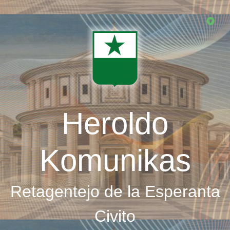
Skip
to
main
content
Heroldo
Komunikas
Retagentejo de la Esperanta
Civito