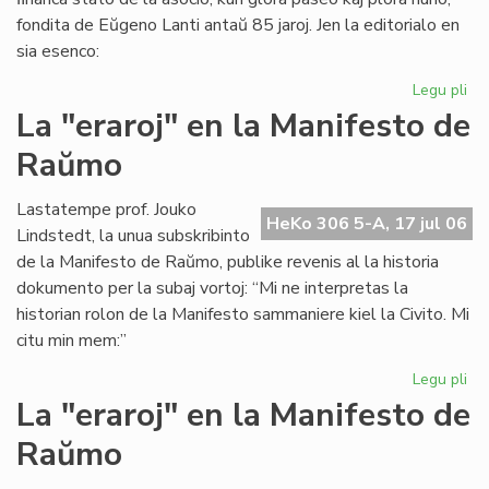
fondita de Eŭgeno Lanti antaŭ 85 jaroj. Jen la editorialo en
sia esenco:
Legu pli
pri
Gr
La "eraroj" en la Manifesto de
fi
Raŭmo
kri
en
SA
Lastatempe prof. Jouko
HeKo 306 5-A, 17 jul 06
Lindstedt, la unua subskribinto
de la Manifesto de Raŭmo, publike revenis al la historia
dokumento per la subaj vortoj: “Mi ne interpretas la
historian rolon de la Manifesto sammaniere kiel la Civito. Mi
citu min mem:”
Legu pli
pri
La
La "eraroj" en la Manifesto de
"er
Raŭmo
en
la