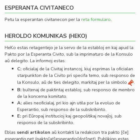
ESPERANTA CIVITANECO
Petu la esperantan civitanecon per la
reta formularo
.
HEROLDO KOMUNIKAS (HEKO)
HeKo estas retagentejo je la servo de la establoj en kaj apud la
Pakto por la Esperanta Civito, sub la imprimaturo de la Konsulo
aŭ delegito. La informoj estas:
C:
oﬁcialaj de la Civitaj instancoj, kiuj esprimas la oﬁcialan
starpunkton de la Civito pri specifa temo, sub responso de
la Konsulo, aŭ de ties delegito, markitaj per la simbolo
.
B:
bultenaj de paktintaj establoj, sub responso de membro
de la koncerna komitato.
A:
alies neoﬁcialaj, pri kio ajn utila por la evoluo de
Esperantio, sub responso de la subskribinto.
E:
pri Eŭropaj institucioj kaj geopolitikaj novaĵoj, sub
responso de la subskribinto.
Eblas
sendi
artikolon
aŭ kontakti la redakcion tra
pakto
[ĉe]
esperantio
.
net
(pakto[at]esperantio[dot]net)
. Publikigo estas