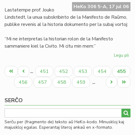
Ma
HeKo 306 5-A, 17 jul 06
de
Lastatempe prof. Jouko
Ra
Lindstedt, la unua subskribinto de la Manifesto de Raŭmo,
publike revenis al la historia dokumento per la subaj vortoj:
“Mi ne interpretas la historian rolon de la Manifesto
sammaniere kiel la Civito. Mi citu min mem:”
Legu pli
pri
La
Pagination
"er
Unua
Antaŭa
Paĝo
Paĝo
Paĝo
Paĝo
Aktual
451
452
453
454
455
…
en
paĝo
paĝo
paĝo
la
Paĝo
Paĝo
Paĝo
Paĝo
Next
Last
456
457
458
459
…
Ma
page
page
de
SERĈO
Ra
Serĉu per (fragmento de) teksto aŭ HeKo-kodo. Minuskloj kaj
majuskloj egalas. Esperantaj literoj ankaŭ en x-formato.