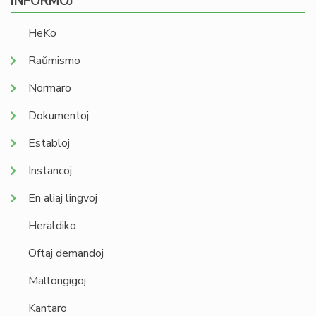
INFORMOJ
HeKo
Raŭmismo
Normaro
Dokumentoj
Establoj
Instancoj
En aliaj lingvoj
Heraldiko
Oftaj demandoj
Mallongigoj
Kantaro