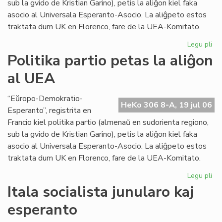
sub la gvido de Kristian Garino), petis la aliĝon kiel faka
asocio al Universala Esperanto-Asocio. La aliĝpeto estos
traktata dum UK en Florenco, fare de la UEA-Komitato.
Legu pli
pri
Pol
Politika partio petas la aliĝon
par
al UEA
pe
la
ali
“Eŭropo-Demokratio-
HeKo 306 8-A, 19 jul 06
al
Esperanto”, registrita en
UE
Francio kiel politika partio (almenaŭ en sudorienta regiono,
sub la gvido de Kristian Garino), petis la aliĝon kiel faka
asocio al Universala Esperanto-Asocio. La aliĝpeto estos
traktata dum UK en Florenco, fare de la UEA-Komitato.
Legu pli
pri
Pol
Itala socialista junularo kaj
par
esperanto
pe
la