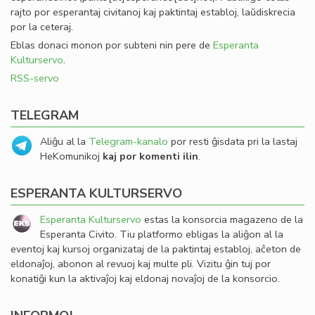
rajto por esperantaj civitanoj kaj paktintaj establoj, laŭdiskrecia
por la ceteraj.
Eblas donaci monon por subteni nin pere de
Esperanta
Kulturservo
.
RSS-servo
TELEGRAM
Aliĝu al la
Telegram-kanalo
por resti ĝisdata pri la lastaj
HeKomunikoj
kaj por komenti ilin
.
ESPERANTA KULTURSERVO
Esperanta Kulturservo
estas la konsorcia magazeno de la
Esperanta Civito. Tiu platformo ebligas la aliĝon al la
eventoj kaj kursoj organizataj de la paktintaj establoj, aĉeton de
eldonaĵoj, abonon al revuoj kaj multe pli. Vizitu ĝin tuj por
konatiĝi kun la aktivaĵoj kaj eldonaj novaĵoj de la konsorcio.