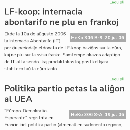
Legu pli
pri
Int
LF-koop: internacia
abo
abontarifo ne plu en frankoj
ne
plu
en
Ekde la 10a de aŭgusto 2006
HeKo 306 B-9, 20 jul 06
fra
la Internacia Abontarifo (IT)
por ĉiu periodaĵo eldonata de LF-koop baziĝos sur la eŭro,
kaj ne plu sur la svisa franko. Samtempe okazos adaptigo
de IT al la sendo- kaj produktokostoj, post kelkjara
stabileco laŭ la eŭrotarifo.
Legu pli
pri
LF-
Politika partio petas la aliĝon
ko
al UEA
int
abo
ne
“Eŭropo-Demokratio-
HeKo 306 8-A, 19 jul 06
plu
Esperanto”, registrita en
en
Francio kiel politika partio (almenaŭ en sudorienta regiono,
fra