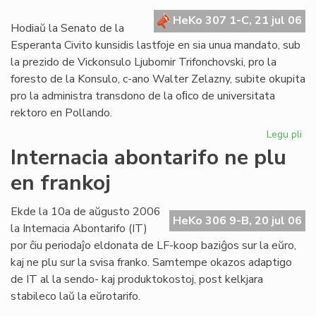
kr
HeKo 307 1-C, 21 jul 06
de
Hodiaŭ la Senato de la
la
Esperanta Civito kunsidis lastfoje en sia unua mandato, sub
Civ
la prezido de Vickonsulo Ljubomir Trifonchovski, pro la
foresto de la Konsulo, c-ano Walter Zelazny, subite okupita
pro la administra transdono de la oﬁco de universitata
rektoro en Pollando.
Legu pli
pri
La
Internacia abontarifo ne plu
Se
en frankoj
su
fe
sia
Ekde la 10a de aŭgusto 2006
HeKo 306 9-B, 20 jul 06
un
la Internacia Abontarifo (IT)
ma
por ĉiu periodaĵo eldonata de LF-koop baziĝos sur la eŭro,
kaj ne plu sur la svisa franko. Samtempe okazos adaptigo
de IT al la sendo- kaj produktokostoj, post kelkjara
stabileco laŭ la eŭrotarifo.