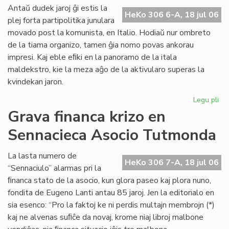
ali
Antaŭ dudek jaroj ĝi estis la
HeKo 306 6-A, 18 jul 06
al
plej forta partipolitika junulara
UE
movado post la komunista, en Italio. Hodiaŭ nur ombreto
de la tiama organizo, tamen ĝia nomo povas ankorau
impresi. Kaj eble eﬁki en la panoramo de la itala
maldekstro, kie la meza aĝo de la aktivularo superas la
kvindekan jaron.
Legu pli
pri
Ita
Grava financa krizo en
soc
Sennacieca Asocio Tutmonda
jun
kaj
es
La lasta numero de
HeKo 306 7-A, 18 jul 06
“Sennaciulo” alarmas pri la
ﬁnanca stato de la asocio, kun glora paseo kaj plora nuno,
fondita de Eugeno Lanti antau 85 jaroj. Jen la editorialo en
sia esenco: “Pro la faktoj ke ni perdis multajn membrojn (*)
kaj ne alvenas suﬁĉe da novaj, krome niaj libroj malbone