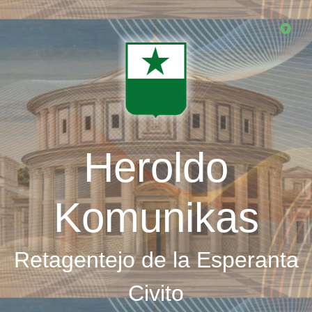
Skip
to
main
content
Heroldo
Komunikas
Retagentejo de la Esperanta
Civito