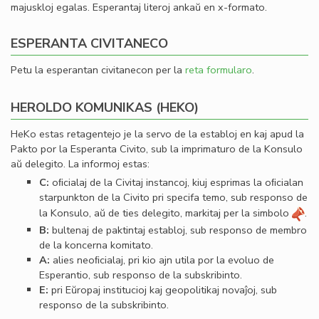
majuskloj egalas. Esperantaj literoj ankaŭ en x-formato.
ESPERANTA CIVITANECO
Petu la esperantan civitanecon per la
reta formularo
.
HEROLDO KOMUNIKAS (HEKO)
HeKo estas retagentejo je la servo de la establoj en kaj apud la
Pakto por la Esperanta Civito, sub la imprimaturo de la Konsulo
aŭ delegito. La informoj estas:
C:
oﬁcialaj de la Civitaj instancoj, kiuj esprimas la oﬁcialan
starpunkton de la Civito pri specifa temo, sub responso de
la Konsulo, aŭ de ties delegito, markitaj per la simbolo
.
B:
bultenaj de paktintaj establoj, sub responso de membro
de la koncerna komitato.
A:
alies neoﬁcialaj, pri kio ajn utila por la evoluo de
Esperantio, sub responso de la subskribinto.
E:
pri Eŭropaj institucioj kaj geopolitikaj novaĵoj, sub
responso de la subskribinto.