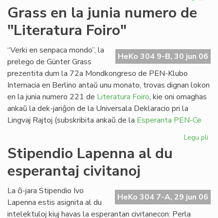
Pa
Grass en la junia numero de
ses
"Literatura Foiro"
en
Sv
“Verki en senpaca mondo”, la
HeKo 304 9-B, 30 jun 06
prelego de Günter Grass
prezentita dum la 72a Mondkongreso de PEN-Klubo
Internacia en Berlino antaŭ unu monato, trovas dignan lokon
en la junia numero 221 de
Literatura Foiro
, kie oni omaghas
ankaŭ la dek-jariĝon de la Universala Deklaracio pri la
Lingvaj Rajtoj (subskribita ankaŭ de la
Esperanta PEN-Ce
Legu pli
pri
Gr
Stipendio Lapenna al du
en
esperantaj civitanoj
la
jun
nu
La ĉi-jara Stipendio Ivo
HeKo 304 7-A, 29 jun 06
de
Lapenna estis asignita al du
"Li
intelektuloj kiuj havas la esperantan civitanecon: Perla