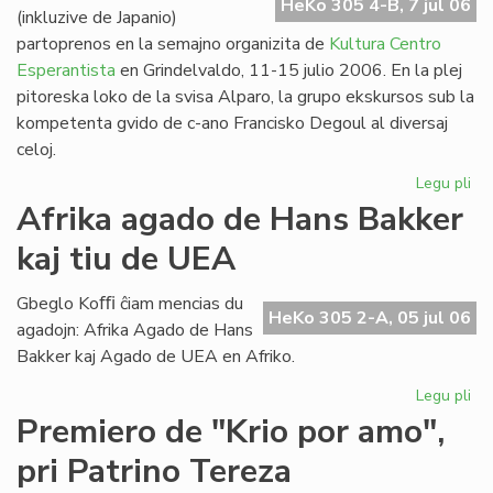
HeKo 305 4-B, 7 jul 06
(inkluzive de Japanio)
partoprenos en la semajno organizita de
Kultura Centro
Esperantista
en Grindelvaldo, 11-15 julio 2006. En la plej
pitoreska loko de la svisa Alparo, la grupo ekskursos sub la
kompetenta gvido de c-ano Francisko Degoul al diversaj
celoj.
Legu pli
pri
Bu
Afrika agado de Hans Bakker
na
kaj tiu de UEA
en
Gr
Gbeglo Koﬃ ĉiam mencias du
HeKo 305 2-A, 05 jul 06
agadojn: Afrika Agado de Hans
Bakker kaj Agado de UEA en Afriko.
Legu pli
pri
Afr
Premiero de "Krio por amo",
ag
pri Patrino Tereza
de
Ha