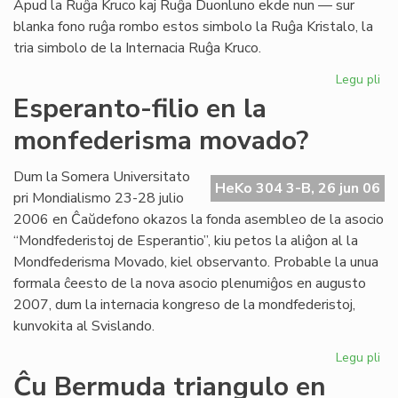
Apud la Ruĝa Kruco kaj Ruĝa Duonluno ekde nun — sur
blanka fono ruĝa rombo estos simbolo la Ruĝa Kristalo, la
tria simbolo de la Internacia Ruĝa Kruco.
Legu pli
pri
La
Esperanto-filio en la
tri
monfederisma movado?
em
de
la
Dum la Somera Universitato
HeKo 304 3-B, 26 jun 06
Ru
pri Mondialismo 23-28 julio
Kr
2006 en Ĉaŭdefono okazos la fonda asembleo de la asocio
“Mondfederistoj de Esperantio”, kiu petos la aliĝon al la
Mondfederisma Movado, kiel observanto. Probable la unua
formala ĉeesto de la nova asocio plenumiĝos en augusto
2007, dum la internacia kongreso de la mondfederistoj,
kunvokita al Svislando.
Legu pli
pri
Es
Ĉu Bermuda triangulo en
fili