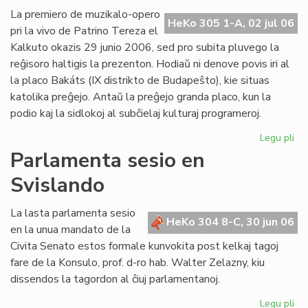
Ba
La premiero de muzikalo-opero
HeKo 305 1-A, 02 jul 06
kaj
pri la vivo de Patrino Tereza el
tiu
Kalkuto okazis 29 junio 2006, sed pro subita pluvego la
de
reĝisoro haltigis la prezenton. Hodiaŭ ni denove povis iri al
UE
la placo Bakáts (IX distrikto de Budapeŝto), kie situas
katolika preĝejo. Antaŭ la preĝejo granda placo, kun la
podio kaj la sidlokoj al subĉielaj kulturaj programeroj.
Legu pli
pri
Pr
Parlamenta sesio en
de
Svislando
"Kr
po
am
La lasta parlamenta sesio
HeKo 304 8-C, 30 jun 06
pri
en la unua mandato de la
Pat
Civita Senato estos formale kunvokita post kelkaj tagoj
Te
fare de la Konsulo, prof. d-ro hab. Walter Zelazny, kiu
dissendos la tagordon al ĉiuj parlamentanoj.
Legu pli
pri