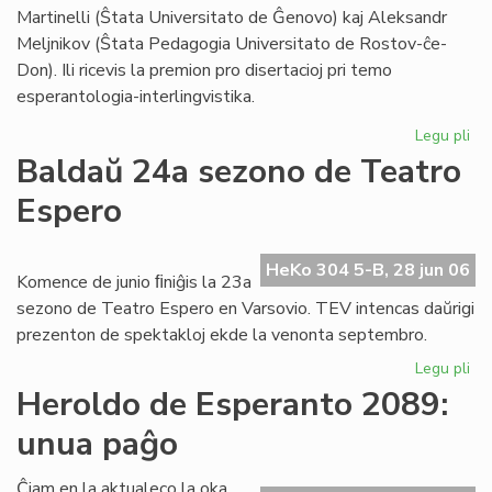
Foi
Martinelli (Ŝtata Universitato de Ĝenovo) kaj Aleksandr
Meljnikov (Ŝtata Pedagogia Universitato de Rostov-ĉe-
Don). Ili ricevis la premion pro disertacioj pri temo
esperantologia-interlingvistika.
Legu pli
pri
Sti
Baldaŭ 24a sezono de Teatro
La
Espero
al
du
es
HeKo 304 5-B, 28 jun 06
civ
Komence de junio ﬁniĝis la 23a
sezono de Teatro Espero en Varsovio. TEV intencas daŭrigi
prezenton de spektakloj ekde la venonta septembro.
Legu pli
pri
Ba
Heroldo de Esperanto 2089:
24
unua paĝo
se
de
Te
Ĉiam en la aktualeco la oka