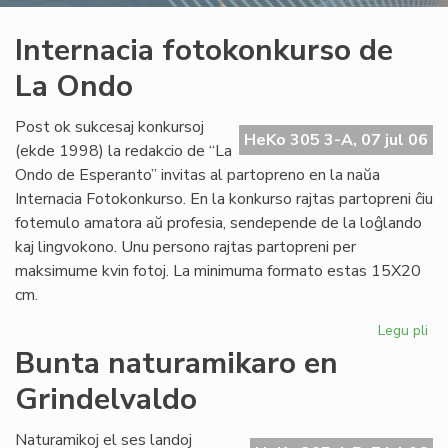
Internacia fotokonkurso de
La Ondo
Post ok sukcesaj konkursoj
HeKo 305 3-A, 07 jul 06
(ekde 1998) la redakcio de “La
Ondo de Esperanto” invitas al partopreno en la naŭa
Internacia Fotokonkurso. En la konkurso rajtas partopreni ĉiu
fotemulo amatora aŭ profesia, sendepende de la loĝlando
kaj lingvokono. Unu persono rajtas partopreni per
maksimume kvin fotoj. La minimuma formato estas 15X20
cm.
Legu pli
pri
Int
Bunta naturamikaro en
fo
Grindelvaldo
de
La
On
Naturamikoj el ses landoj