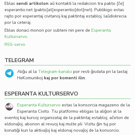
Eblas
sendi
artikolon
aŭ kontakti la redakcion tra
pakto
[ĉe]
esperantio
.
net
(pakto[at]esperantio[dot]net)
. Publikigo estas
rajto por esperantaj civitanoj kaj paktintaj establoj, laŭdiskrecia
por la ceteraj.
Eblas donaci monon por subteni nin pere de
Esperanta
Kulturservo
.
RSS-servo
TELEGRAM
Aliĝu al la
Telegram-kanalo
por resti ĝisdata pri la lastaj
HeKomunikoj
kaj por komenti ilin
.
ESPERANTA KULTURSERVO
Esperanta Kulturservo
estas la konsorcia magazeno de la
Esperanta Civito. Tiu platformo ebligas la aliĝon al la
eventoj kaj kursoj organizataj de la paktintaj establoj, aĉeton de
eldonaĵoj, abonon al revuoj kaj multe pli. Vizitu ĝin tuj por
konatiĝi kun la aktivaĵoj kaj eldonaj novaĵoj de la konsorcio.