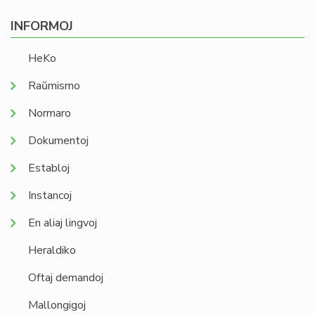
INFORMOJ
HeKo
Raŭmismo
Normaro
Dokumentoj
Establoj
Instancoj
En aliaj lingvoj
Heraldiko
Oftaj demandoj
Mallongigoj