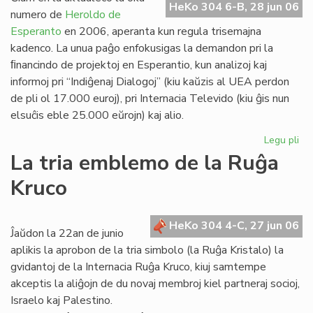
HeKo 304 6-B, 28 jun 06
Es
numero de
Heroldo de
Esperanto
en 2006, aperanta kun regula trisemajna
kadenco. La unua paĝo enfokusigas la demandon pri la
ﬁnancindo de projektoj en Esperantio, kun analizoj kaj
informoj pri “Indiĝenaj Dialogoj” (kiu kaŭzis al UEA perdon
de pli ol 17.000 euroj), pri Internacia Televido (kiu ĝis nun
elsuĉis eble 25.000 eŭrojn) kaj alio.
Legu pli
pri
He
La tria emblemo de la Ruĝa
de
Kruco
Es
20
un
HeKo 304 4-C, 27 jun 06
pa
Ĵaŭdon la 22an de junio
aplikis la aprobon de la tria simbolo (la Ruĝa Kristalo) la
gvidantoj de la Internacia Ruĝa Kruco, kiuj samtempe
akceptis la aliĝojn de du novaj membroj kiel partneraj socioj,
Israelo kaj Palestino.