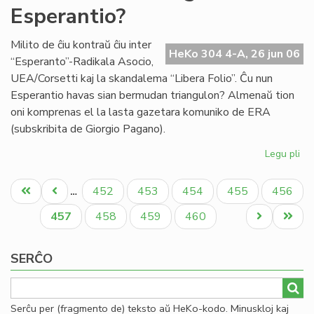
Esperantio?
en
la
mo
Milito de ĉiu kontraŭ ĉiu inter
HeKo 304 4-A, 26 jun 06
mo
“Esperanto”-Radikala Asocio,
UEA/Corsetti kaj la skandalema “Libera Folio”. Ĉu nun
Esperantio havas sian bermudan triangulon? Almenaŭ tion
oni komprenas el la lasta gazetara komuniko de ERA
(subskribita de Giorgio Pagano).
Legu pli
pri
Ĉu
Pagination
Be
Unua
Antaŭa
Paĝo
Paĝo
Paĝo
Paĝo
Paĝo
452
453
454
455
456
…
tri
paĝo
paĝo
en
Aktuala
Paĝo
Paĝo
Paĝo
Next
Last
457
458
459
460
Es
paĝo
page
page
SERĈO
Serĉu per (fragmento de) teksto aŭ HeKo-kodo. Minuskloj kaj