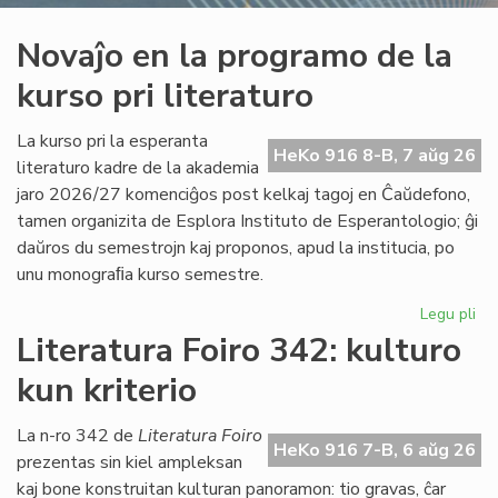
Novaĵo en la programo de la
kurso pri literaturo
La kurso pri la esperanta
HeKo 916 8-B, 7 aŭg 26
literaturo kadre de la akademia
jaro 2026/27 komenciĝos post kelkaj tagoj en Ĉaŭdefono,
tamen organizita de Esplora Instituto de Esperantologio; ĝi
daŭros du semestrojn kaj proponos, apud la institucia, po
unu monograﬁa kurso semestre.
Legu pli
pri
No
Literatura Foiro 342: kulturo
en
kun kriterio
la
pr
de
La n-ro 342 de
Literatura Foiro
HeKo 916 7-B, 6 aŭg 26
la
prezentas sin kiel ampleksan
ku
kaj bone konstruitan kulturan panoramon: tio gravas, ĉar