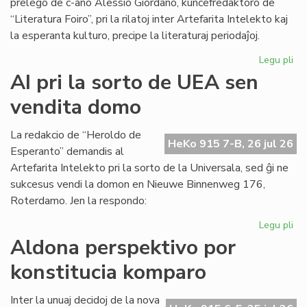
prelego de c-ano Alessio Giordano, kunĉefredaktoro de
“Literatura Foiro”, pri la rilatoj inter Artefarita Intelekto kaj
la esperanta kulturo, precipe la literaturaj periodaĵoj.
Legu pli
pri
Em
AI pri la sorto de UEA sen
un
vendita domo
ta
de
Kul
La redakcio de “Heroldo de
HeKo 915 7-B, 26 jul 26
Es
Esperanto” demandis al
Fes
Artefarita Intelekto pri la sorto de la Universala, sed ĝi ne
sukcesus vendi la domon en Nieuwe Binnenweg 176,
Roterdamo. Jen la respondo:
Legu pli
pri
AI
Aldona perspektivo por
pri
konstitucia komparo
la
sor
de
Inter la unuaj decidoj de la nova