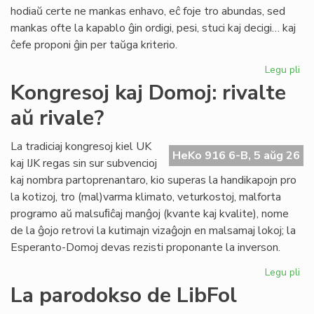
pri
hodiaŭ certe ne mankas enhavo, eĉ foje tro abundas, sed
lit
mankas ofte la kapablo ĝin ordigi, pesi, stuci kaj decigi… kaj
ĉefe proponi ĝin per taŭga kriterio.
Legu pli
pri
Lit
Kongresoj kaj Domoj: rivalte
Foi
aŭ rivale?
34
kul
ku
La tradiciaj kongresoj kiel UK
HeKo 916 6-B, 5 aŭg 26
kri
kaj IJK regas sin sur subvencioj
kaj nombra partoprenantaro, kio superas la handikapojn pro
la kotizoj, tro (mal)varma klimato, veturkostoj, malforta
programo aŭ malsuﬁĉaj manĝoj (kvante kaj kvalite), nome
de la ĝojo retrovi la kutimajn vizaĝojn en malsamaj lokoj; la
Esperanto-Domoj devas rezisti proponante la inverson.
Legu pli
pri
Ko
La parodokso de LibFol
kaj