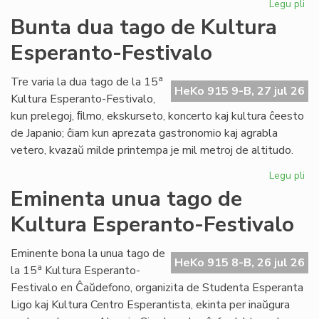
Legu pli
pri
Tal
Bunta dua tago de Kultura
la
Esperanto-Festivalo
tri
ta
de
a
Tre varia la dua tago de la 15
HeKo 915 9-B, 27 jul 26
Kul
Kultura Esperanto-Festivalo,
Es
kun prelegoj, ﬁlmo, ekskurseto, koncerto kaj kultura ĉeesto
Fes
de Japanio; ĉiam kun aprezata gastronomio kaj agrabla
vetero, kvazaŭ milde printempa je mil metroj de altitudo.
Legu pli
pri
Bu
Eminenta unua tago de
du
Kultura Esperanto-Festivalo
ta
de
Kul
Eminente bona la unua tago de
HeKo 915 8-B, 26 jul 26
Es
a
la 15
Kultura Esperanto-
Fes
Festivalo en Ĉaŭdefono, organizita de Studenta Esperanta
Ligo kaj Kultura Centro Esperantista, ekinta per inaŭgura