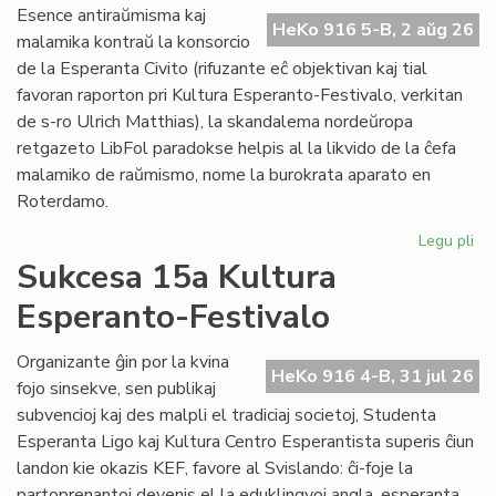
Do
Esence antiraŭmisma kaj
riv
HeKo 916 5-B, 2 aŭg 26
malamika kontraŭ la konsorcio
aŭ
de la Esperanta Civito (rifuzante eĉ objektivan kaj tial
riv
favoran raporton pri Kultura Esperanto-Festivalo, verkitan
de s-ro Ulrich Matthias), la skandalema nordeŭropa
retgazeto LibFol paradokse helpis al la likvido de la ĉefa
malamiko de raŭmismo, nome la burokrata aparato en
Roterdamo.
Legu pli
pri
La
Sukcesa 15a Kultura
pa
Esperanto-Festivalo
de
Lib
Organizante ĝin por la kvina
HeKo 916 4-B, 31 jul 26
fojo sinsekve, sen publikaj
subvencioj kaj des malpli el tradiciaj societoj, Studenta
Esperanta Ligo kaj Kultura Centro Esperantista superis ĉiun
landon kie okazis KEF, favore al Svislando: ĉi-foje la
partoprenantoj devenis el la eduklingvoj angla, esperanta,