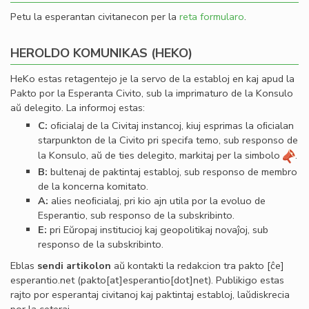
Petu la esperantan civitanecon per la
reta formularo
.
HEROLDO KOMUNIKAS (HEKO)
HeKo estas retagentejo je la servo de la establoj en kaj apud la
Pakto por la Esperanta Civito, sub la imprimaturo de la Konsulo
aŭ delegito. La informoj estas:
C:
oﬁcialaj de la Civitaj instancoj, kiuj esprimas la oﬁcialan
starpunkton de la Civito pri specifa temo, sub responso de
la Konsulo, aŭ de ties delegito, markitaj per la simbolo
.
B:
bultenaj de paktintaj establoj, sub responso de membro
de la koncerna komitato.
A:
alies neoﬁcialaj, pri kio ajn utila por la evoluo de
Esperantio, sub responso de la subskribinto.
E:
pri Eŭropaj institucioj kaj geopolitikaj novaĵoj, sub
responso de la subskribinto.
Eblas
sendi
artikolon
aŭ kontakti la redakcion tra
pakto
[ĉe]
esperantio
.
net
(pakto[at]esperantio[dot]net)
. Publikigo estas
rajto por esperantaj civitanoj kaj paktintaj establoj, laŭdiskrecia