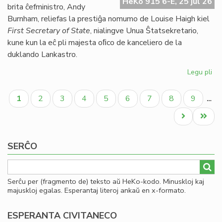
HeKo 915 6-E, 25 jul 26
UE
brita ĉefministro, Andy
se
Burnham, reliefas la prestiĝa nomumo de Louise Haigh kiel
ve
First Secretary of State
, nialingve Unua Ŝtatsekretario,
do
kune kun la eĉ pli majesta oﬁco de kanceliero de la
duklando Lankastro.
Legu pli
pri
Al
Pagination
pe
Aktuala
Paĝo
Paĝo
Paĝo
Paĝo
Paĝo
Paĝo
Paĝo
Paĝo
1
2
3
4
5
6
7
8
9
…
po
paĝo
kon
Next
Last
ko
page
page
SERĈO
Serĉu per (fragmento de) teksto aŭ HeKo-kodo. Minuskloj kaj
majuskloj egalas. Esperantaj literoj ankaŭ en x-formato.
ESPERANTA CIVITANECO