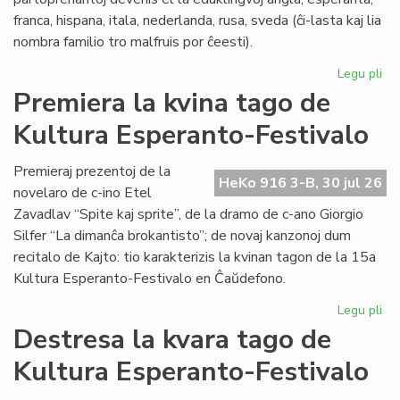
franca, hispana, itala, nederlanda, rusa, sveda (ĉi-lasta kaj lia
nombra familio tro malfruis por ĉeesti).
Legu pli
pri
Su
Premiera la kvina tago de
15
Kultura Esperanto-Festivalo
Kul
Es
Fes
Premieraj prezentoj de la
HeKo 916 3-B, 30 jul 26
novelaro de c-ino Etel
Zavadlav “Spite kaj sprite”, de la dramo de c-ano Giorgio
Silfer “La dimanĉa brokantisto”; de novaj kanzonoj dum
recitalo de Kajto: tio karakterizis la kvinan tagon de la 15a
Kultura Esperanto-Festivalo en Ĉaŭdefono.
Legu pli
pri
Pr
Destresa la kvara tago de
la
Kultura Esperanto-Festivalo
kvi
ta