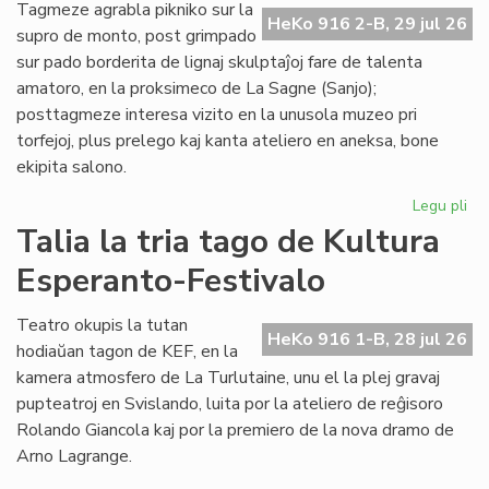
de
Tagmeze agrabla pikniko sur la
HeKo 916 2-B, 29 jul 26
Kul
supro de monto, post grimpado
Es
sur pado borderita de lignaj skulptaĵoj fare de talenta
Fes
amatoro, en la proksimeco de La Sagne (Sanjo);
posttagmeze interesa vizito en la unusola muzeo pri
torfejoj, plus prelego kaj kanta ateliero en aneksa, bone
ekipita salono.
Legu pli
pri
De
Talia la tria tago de Kultura
la
Esperanto-Festivalo
kv
ta
de
Teatro okupis la tutan
HeKo 916 1-B, 28 jul 26
Kul
hodiaŭan tagon de KEF, en la
Es
kamera atmosfero de La Turlutaine, unu el la plej gravaj
Fes
pupteatroj en Svislando, luita por la ateliero de reĝisoro
Rolando Giancola kaj por la premiero de la nova dramo de
Arno Lagrange.