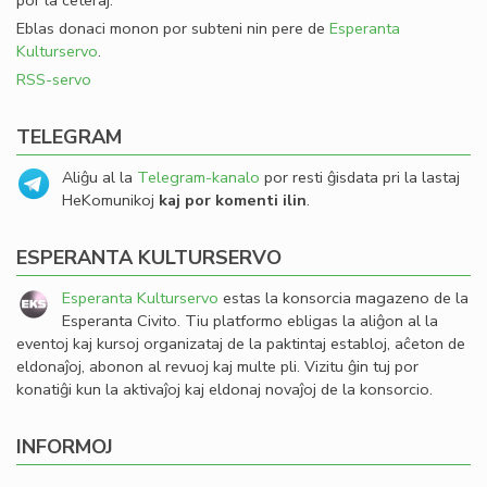
por la ceteraj.
Eblas donaci monon por subteni nin pere de
Esperanta
Kulturservo
.
RSS-servo
TELEGRAM
Aliĝu al la
Telegram-kanalo
por resti ĝisdata pri la lastaj
HeKomunikoj
kaj por komenti ilin
.
ESPERANTA KULTURSERVO
Esperanta Kulturservo
estas la konsorcia magazeno de la
Esperanta Civito. Tiu platformo ebligas la aliĝon al la
eventoj kaj kursoj organizataj de la paktintaj establoj, aĉeton de
eldonaĵoj, abonon al revuoj kaj multe pli. Vizitu ĝin tuj por
konatiĝi kun la aktivaĵoj kaj eldonaj novaĵoj de la konsorcio.
INFORMOJ