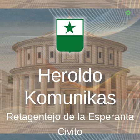
Skip
to
main
content
Heroldo
Komunikas
Retagentejo de la Esperanta
Civito