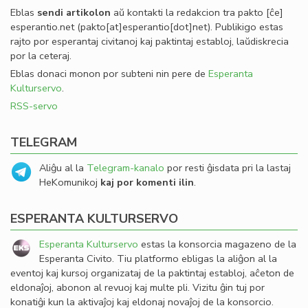
Eblas
sendi
artikolon
aŭ kontakti la redakcion tra
pakto
[ĉe]
esperantio
.
net
(pakto[at]esperantio[dot]net)
. Publikigo estas
rajto por esperantaj civitanoj kaj paktintaj establoj, laŭdiskrecia
por la ceteraj.
Eblas donaci monon por subteni nin pere de
Esperanta
Kulturservo
.
RSS-servo
TELEGRAM
Aliĝu al la
Telegram-kanalo
por resti ĝisdata pri la lastaj
HeKomunikoj
kaj por komenti ilin
.
ESPERANTA KULTURSERVO
Esperanta Kulturservo
estas la konsorcia magazeno de la
Esperanta Civito. Tiu platformo ebligas la aliĝon al la
eventoj kaj kursoj organizataj de la paktintaj establoj, aĉeton de
eldonaĵoj, abonon al revuoj kaj multe pli. Vizitu ĝin tuj por
konatiĝi kun la aktivaĵoj kaj eldonaj novaĵoj de la konsorcio.