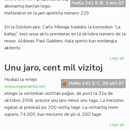
HeKo 341 6-B, 1 nov 07
Franco
abonantoj buntan lego-
materialon en la jam aperinta numero 229.
En la Goldoni-jaro: Carlo Minnaja tradukis la komedion “La
kafejo”, kies unua akto premieras en la oktobra numero de la
revuo. Aldonas Paul Gubbins: itala spirito kun nordangla
akĉento
Legu pli
pri
Tr
Unu jaro, cent mil vizitoj
LF
ele
Hodiaŭ la retejo
No
HeKo 341 5-C, 30 okt 07
www.esperantio.net
ka
atingis la centmilan vizititan paĝon, de post la 31a de
oktobro 2006: precize unu jaro minus unu tago. La mezumo
egalas al preskaŭ po 300 vizitoj tage. La vizitantoj mem
superis 74.000, kun mezumo de pli ol 200 tage.
Legu pli
pri