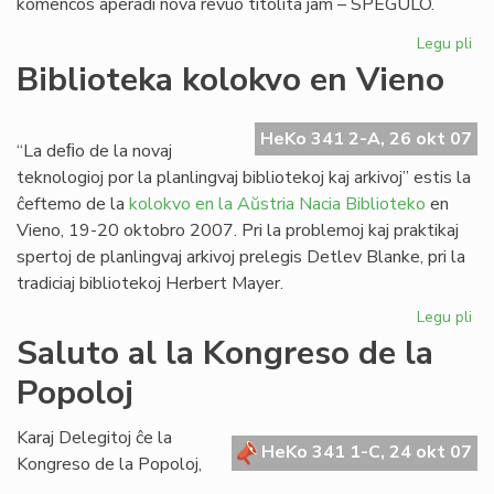
komencos aperadi nova revuo titolita jam – SPEGULO.
Legu pli
pri
"S
Biblioteka kolokvo en Vieno
no
re
el
HeKo 341 2-A, 26 okt 07
“La deﬁo de la novaj
Po
teknologioj por la planlingvaj bibliotekoj kaj arkivoj” estis la
ĉeftemo de la
kolokvo en la Aŭstria Nacia Biblioteko
en
Vieno, 19-20 oktobro 2007. Pri la problemoj kaj praktikaj
spertoj de planlingvaj arkivoj prelegis Detlev Blanke, pri la
tradiciaj bibliotekoj Herbert Mayer.
Legu pli
pri
Bib
Saluto al la Kongreso de la
ko
Popoloj
en
Vi
Karaj Delegitoj ĉe la
HeKo 341 1-C, 24 okt 07
Kongreso de la Popoloj,