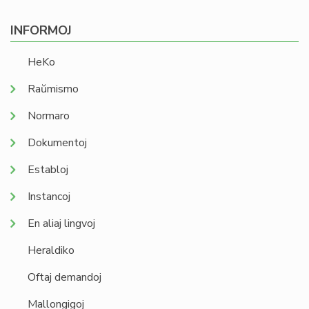
INFORMOJ
HeKo
Raŭmismo
Normaro
Dokumentoj
Establoj
Instancoj
En aliaj lingvoj
Heraldiko
Oftaj demandoj
Mallongigoj