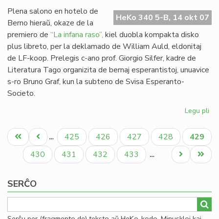
Mi
Plena salono en hotelo de
HeKo 340 5-B, 14 okt 07
Berno hieraŭ, okaze de la
premiero de
“La infana raso”,
kiel duobla kompakta disko
plus libreto, per la deklamado de William Auld, eldonitaj
de LF-koop. Prelegis c-ano prof. Giorgio Silfer, kadre de
Literatura Tago organizita de bernaj esperantistoj, unuavice
s-ro Bruno Graf, kun la subteno de Svisa Esperanto-
Societo.
Legu pli
pri
"L
Pagination
inf
Unua
Antaŭa
Paĝo
Paĝo
Paĝo
Paĝo
Aktual
425
426
427
428
429
…
ra
paĝo
paĝo
paĝo
pre
Paĝo
Paĝo
Paĝo
Paĝo
Next
Last
430
431
432
433
…
en
page
page
Be
SERĈO
Serĉu per (fragmento de) teksto aŭ HeKo-kodo. Minuskloj kaj