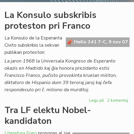
La Konsulo subskribis
proteston pri Franco
La Konsulo de la Esperanta
HeKo 341 7-C, 9 nov 07
Civito subskribis la sekvan
publikan proteston:
La jaron 1968 la Universala Kongreso de Esperanto
okazis en Madrido kaj ĝia honora prezidanto estis
Francisco Franco, puĉisto provokinta kruelan militon,
diktatoro de Hispanio dum 39 teroraj jaroj kaj ĉefa
respondeculo pri ĉ. miliono da murditoj.
Legu pli
pri
2 komentoj
La
Tra LF elektu Nobel-
Konsulo
kandidaton
subskribis
proteston
pri
Literatura Foiro
proponas al siaj