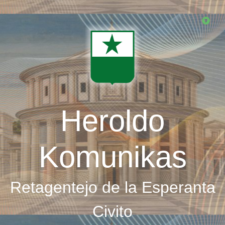
Skip
to
main
content
Heroldo
Komunikas
Retagentejo de la Esperanta
Civito