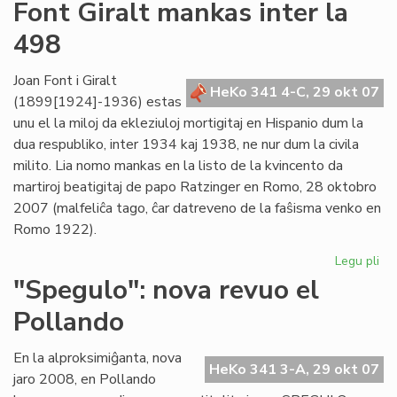
Un
Font Giralt mankas inter la
jar
498
ce
mil
viz
Joan Font i Giralt
HeKo 341 4-C, 29 okt 07
(1899[1924]-1936) estas
unu el la miloj da ekleziuloj mortigitaj en Hispanio dum la
dua respubliko, inter 1934 kaj 1938, ne nur dum la civila
milito. Lia nomo mankas en la listo de la kvincento da
martiroj beatigitaj de papo Ratzinger en Romo, 28 oktobro
2007 (malfeliĉa tago, ĉar datreveno de la faŝisma venko en
Romo 1922).
Legu pli
pri
Fo
"Spegulo": nova revuo el
Gir
Pollando
ma
int
la
En la alproksimiĝanta, nova
HeKo 341 3-A, 29 okt 07
49
jaro 2008, en Pollando