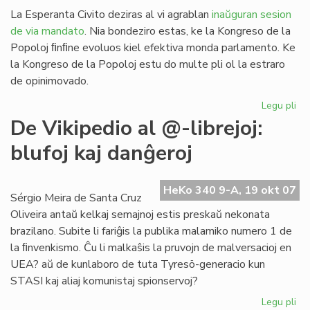
La Esperanta Civito deziras al vi agrablan
inaŭguran sesion
de via mandato
. Nia bondeziro estas, ke la Kongreso de la
Popoloj ﬁnﬁne evoluos kiel efektiva monda parlamento. Ke
la Kongreso de la Popoloj estu do multe pli ol la estraro
de opinimovado.
Legu pli
pri
Sa
De Vikipedio al @-librejoj:
al
blufoj kaj danĝeroj
la
Ko
de
HeKo 340 9-A, 19 okt 07
la
Sérgio Meira de Santa Cruz
Po
Oliveira antaŭ kelkaj semajnoj estis preskaŭ nekonata
brazilano. Subite li fariĝis la publika malamiko numero 1 de
la ﬁnvenkismo. Ĉu li malkaŝis la pruvojn de malversacioj en
UEA? aŭ de kunlaboro de tuta Tyresö-generacio kun
STASI kaj aliaj komunistaj spionservoj?
Legu pli
pri