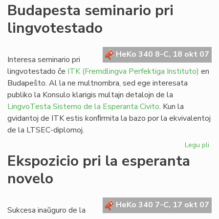
De
Budapesta seminario pri
Vik
lingvotestado
al
@-
libr
HeKo 340 8-C, 18 okt 07
blu
Interesa seminario pri
kaj
lingvotestado ĉe
ITK (Fremdlingva Perfektiga Instituto)
en
da
Budapeŝto. Al la ne multnombra, sed ege interesata
publiko la Konsulo klarigis multajn detalojn de la
LingvoTesta Sistemo de la Esperanta Civito
. Kun la
gvidantoj de ITK estis konﬁrmita la bazo por la ekvivalentoj
de la LTSEC-diplomoj.
Legu pli
pri
Bu
Ekspozicio pri la esperanta
se
novelo
pri
li
HeKo 340 7-C, 17 okt 07
Sukcesa inaŭguro de la