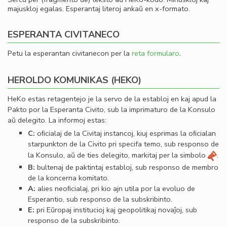
majuskloj egalas. Esperantaj literoj ankaŭ en x-formato.
ESPERANTA CIVITANECO
Petu la esperantan civitanecon per la
reta formularo
.
HEROLDO KOMUNIKAS (HEKO)
HeKo estas retagentejo je la servo de la establoj en kaj apud la
Pakto por la Esperanta Civito, sub la imprimaturo de la Konsulo
aŭ delegito. La informoj estas:
C:
oﬁcialaj de la Civitaj instancoj, kiuj esprimas la oﬁcialan
starpunkton de la Civito pri specifa temo, sub responso de
la Konsulo, aŭ de ties delegito, markitaj per la simbolo
.
B:
bultenaj de paktintaj establoj, sub responso de membro
de la koncerna komitato.
A:
alies neoﬁcialaj, pri kio ajn utila por la evoluo de
Esperantio, sub responso de la subskribinto.
E:
pri Eŭropaj institucioj kaj geopolitikaj novaĵoj, sub
responso de la subskribinto.