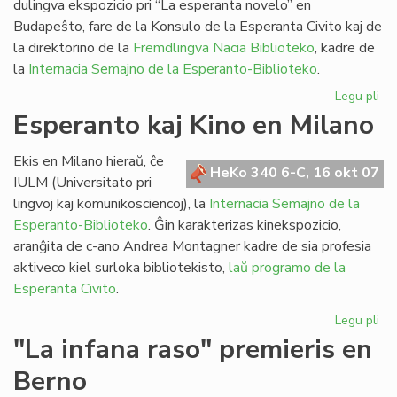
dulingva ekspozicio pri “La esperanta novelo” en
Budapeŝto, fare de la Konsulo de la Esperanta Civito kaj de
la direktorino de la
Fremdlingva Nacia Biblioteko
, kadre de
la
Internacia Semajno de la Esperanto-Biblioteko
.
Legu pli
pri
Eks
Esperanto kaj Kino en Milano
pri
la
Ekis en Milano hieraŭ, ĉe
es
HeKo 340 6-C, 16 okt 07
IULM (Universitato pri
no
lingvoj kaj komunikosciencoj), la
Internacia Semajno de la
Esperanto-Biblioteko
. Ĝin karakterizas kinekspozicio,
aranĝita de c-ano Andrea Montagner kadre de sia profesia
aktiveco kiel surloka bibliotekisto,
laŭ programo de la
Esperanta Civito
.
Legu pli
pri
Es
"La infana raso" premieris en
kaj
Berno
Ki
en