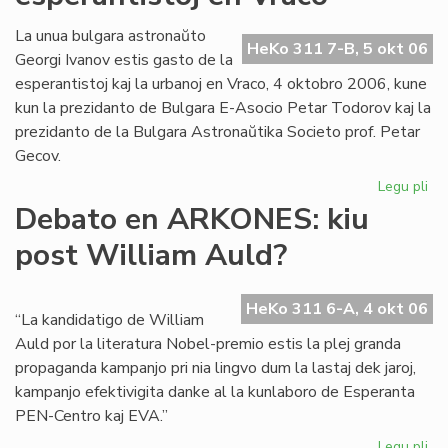
la
Kul
La unua bulgara astronaŭto
HeKo 311 7-B, 5 okt 06
Se
Georgi Ivanov estis gasto de la
de
esperantistoj kaj la urbanoj en Vraco, 4 oktobro 2006, kune
KC
kun la prezidanto de Bulgara E-Asocio Petar Todorov kaj la
prezidanto de la Bulgara Astronaŭtika Societo prof. Petar
Gecov.
Legu pli
pri
As
Debato en ARKONES: kiu
int
post William Auld?
esp
en
Vr
HeKo 311 6-A, 4 okt 06
“La kandidatigo de William
Auld por la literatura Nobel-premio estis la plej granda
propaganda kampanjo pri nia lingvo dum la lastaj dek jaroj,
kampanjo efektivigita danke al la kunlaboro de Esperanta
PEN-Centro kaj EVA.”
Legu pli
pri