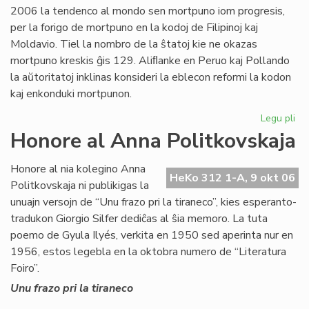
2006 la tendenco al mondo sen mortpuno iom progresis,
sia
per la forigo de mortpuno en la kodoj de Filipinoj kaj
por
Moldavio. Tiel la nombro de la ŝtatoj kie ne okazas
mortpuno kreskis ĝis 129. Aliﬂanke en Peruo kaj Pollando
la aŭtoritatoj inklinas konsideri la eblecon reformi la kodon
kaj enkonduki mortpunon.
Legu pli
pri
Mo
Honore al Anna Politkovskaja
en
la
Honore al nia kolegino Anna
nu
HeKo 312 1-A, 9 okt 06
Politkovskaja ni publikigas la
mo
unuajn versojn de “Unu frazo pri la tiraneco”, kies esperanto-
tradukon Giorgio Silfer dediĉas al ŝia memoro. La tuta
poemo de Gyula Ilyés, verkita en 1950 sed aperinta nur en
1956, estos legebla en la oktobra numero de “Literatura
Foiro”.
Unu frazo pri la tiraneco