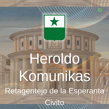
Skip
to
main
content
Heroldo
Komunikas
Retagentejo de la Esperanta
Civito