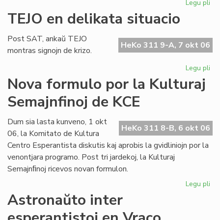
Legu pli
pri
Ho
TEJO en delikata situacio
al
An
Post SAT, ankaŭ TEJO
Pol
HeKo 311 9-A, 7 okt 06
montras signojn de krizo.
Legu pli
pri
TE
Nova formulo por la Kulturaj
en
Semajnfinoj de KCE
del
sit
Dum sia lasta kunveno, 1 okt
HeKo 311 8-B, 6 okt 06
06, la Komitato de Kultura
Centro Esperantista diskutis kaj aprobis la gvidliniojn por la
venontjara programo. Post tri jardekoj, la Kulturaj
Semajnﬁnoj ricevos novan formulon.
Legu pli
pri
No
Astronaŭto inter
fo
esperantistoj en Vraco
po