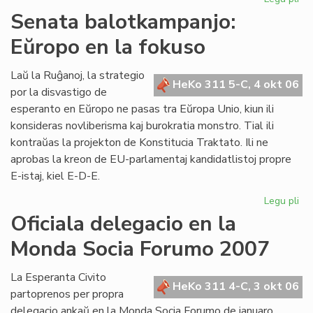
De
Senata balotkampanjo:
en
Eŭropo en la fokuso
AR
kiu
po
Laŭ la Ruĝanoj, la strategio
HeKo 311 5-C, 4 okt 06
Wi
por la disvastigo de
Au
esperanto en Eŭropo ne pasas tra Eŭropa Unio, kiun ili
konsideras novliberisma kaj burokratia monstro. Tial ili
kontraŭas la projekton de Konstitucia Traktato. Ili ne
aprobas la kreon de EU-parlamentaj kandidatlistoj propre
E-istaj, kiel E-D-E.
Legu pli
pri
Se
Oficiala delegacio en la
ba
Monda Socia Forumo 2007
Eŭ
en
la
La Esperanta Civito
HeKo 311 4-C, 3 okt 06
fo
partoprenos per propra
delegacio ankaŭ en la Monda Socia Forumo de januaro