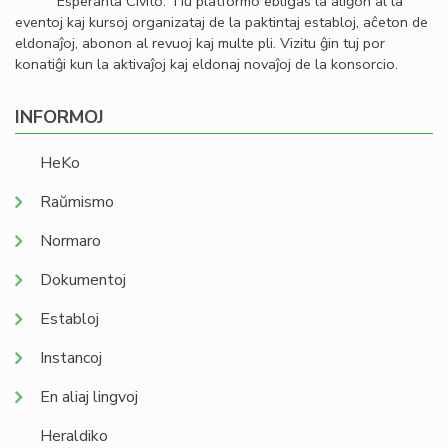
Esperanta Civito. Tiu platformo ebligas la aliĝon al la
eventoj kaj kursoj organizataj de la paktintaj establoj, aĉeton de
eldonaĵoj, abonon al revuoj kaj multe pli. Vizitu ĝin tuj por
konatiĝi kun la aktivaĵoj kaj eldonaj novaĵoj de la konsorcio.
INFORMOJ
HeKo
Raŭmismo
Normaro
Dokumentoj
Establoj
Instancoj
En aliaj lingvoj
Heraldiko