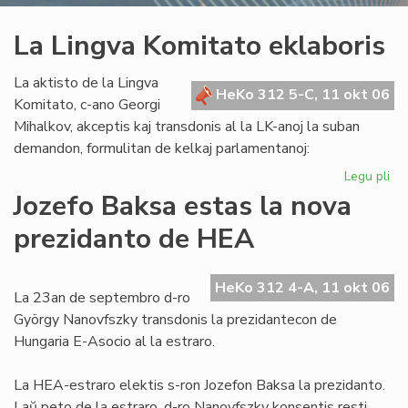
La Lingva Komitato eklaboris
La aktisto de la Lingva
HeKo 312 5-C, 11 okt 06
Komitato, c-ano Georgi
Mihalkov, akceptis kaj transdonis al la LK-anoj la suban
demandon, formulitan de kelkaj parlamentanoj:
Legu pli
pri
La
Jozefo Baksa estas la nova
Li
prezidanto de HEA
Ko
ekl
HeKo 312 4-A, 11 okt 06
La 23an de septembro d-ro
György Nanovfszky transdonis la prezidantecon de
Hungaria E-Asocio al la estraro.
La HEA-estraro elektis s-ron Jozefon Baksa la prezidanto.
Laŭ peto de la estraro, d-ro Nanovfszky konsentis resti