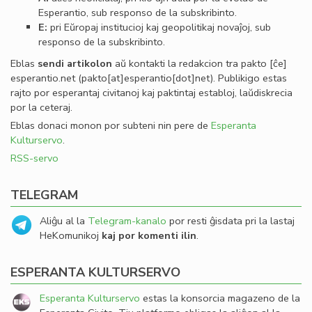
Esperantio, sub responso de la subskribinto.
E:
pri Eŭropaj institucioj kaj geopolitikaj novaĵoj, sub
responso de la subskribinto.
Eblas
sendi
artikolon
aŭ kontakti la redakcion tra
pakto
[ĉe]
esperantio
.
net
(pakto[at]esperantio[dot]net)
. Publikigo estas
rajto por esperantaj civitanoj kaj paktintaj establoj, laŭdiskrecia
por la ceteraj.
Eblas donaci monon por subteni nin pere de
Esperanta
Kulturservo
.
RSS-servo
TELEGRAM
Aliĝu al la
Telegram-kanalo
por resti ĝisdata pri la lastaj
HeKomunikoj
kaj por komenti ilin
.
ESPERANTA KULTURSERVO
Esperanta Kulturservo
estas la konsorcia magazeno de la