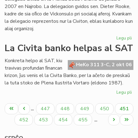
2007 en Najrobo. La delegacion gvidos sen. Dieter Rooke,
kadre de sia oﬁco de Vickonsulo pri socialaj aferoj. Kvankam
la delegacio reprezentos nur la Civiton, eblas kunlaboro kun
aliaj organizoj.
Legu pli
pri
Ofi
La Civita banko helpas al SAT
de
en
Konkreta helpo al SAT, kiu
la
HeKo 311 3-C, 2 okt 06
travivas profundan ﬁnancan
Mo
krizon, ĵus venis el la Civita Banko, per la aĉeto de preskaŭ
So
la tuta stoko de Plena Ilustrita Vortaro (eldono 1987).
Fo
20
Legu pli
pri
La
Pagination
Civ
Unua
Antaŭa
Paĝo
Paĝo
Paĝo
Paĝo
Aktual
447
448
449
450
451
…
ba
paĝo
paĝo
paĝo
he
Paĝo
Paĝo
Paĝo
Paĝo
Next
Last
452
453
454
455
…
al
page
page
SA