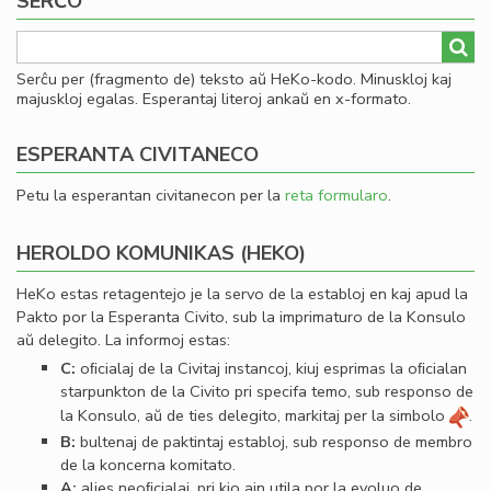
SERĈO
Serĉu per (fragmento de) teksto aŭ HeKo-kodo. Minuskloj kaj
majuskloj egalas. Esperantaj literoj ankaŭ en x-formato.
ESPERANTA CIVITANECO
Petu la esperantan civitanecon per la
reta formularo
.
HEROLDO KOMUNIKAS (HEKO)
HeKo estas retagentejo je la servo de la establoj en kaj apud la
Pakto por la Esperanta Civito, sub la imprimaturo de la Konsulo
aŭ delegito. La informoj estas:
C:
oﬁcialaj de la Civitaj instancoj, kiuj esprimas la oﬁcialan
starpunkton de la Civito pri specifa temo, sub responso de
la Konsulo, aŭ de ties delegito, markitaj per la simbolo
.
B:
bultenaj de paktintaj establoj, sub responso de membro
de la koncerna komitato.
A:
alies neoﬁcialaj, pri kio ajn utila por la evoluo de