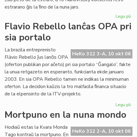
estrarano ĝis la ﬁno de la nuna jaro.
Legu pli
pri
Joz
Flavio Rebello lanĉas OPA pri
Ba
sia portalo
es
la
no
La brazila entreprenisto
HeKo 312 3-A, 10 okt 06
pr
Flàvio Rebello ĵus lanĉis OPA
de
(oferton publikan por aĉeto) pri sia portalo “Ĝangalo”, fakte
HE
la unua retgazeto en esperanto, funkcianta ekde januaro
2003. En sia OPA Rebello tamen ne indikas la minimuman
oferton. La decidon kaŭzis la tro malfacila ﬁnanca situacio
de la elpensinto de la ITV-projekto.
Legu pli
pri
Fla
Mortpuno en la nuna mondo
Re
la
Hodiaŭ estas la Kvara Monda
OP
HeKo 312 2-A, 10 okt 06
Tago kontraŭ la mortpuno. En
pri