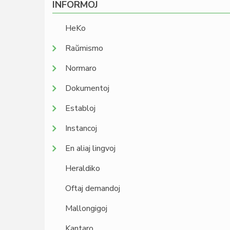
INFORMOJ
HeKo
Raŭmismo
Normaro
Dokumentoj
Establoj
Instancoj
En aliaj lingvoj
Heraldiko
Oftaj demandoj
Mallongigoj
Kantaro