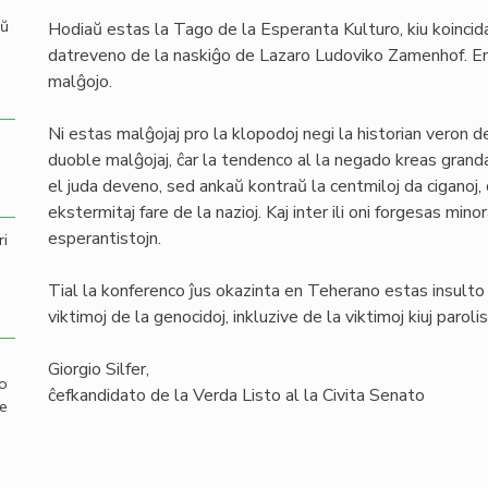
aŭ
Hodiaŭ estas la Tago de la Esperanta Kulturo, kiu koincid
datreveno de la naskiĝo de Lazaro Ludoviko Zamenhof. E
malĝojo.
Ni estas malĝojaj pro la klopodoj negi la historian veron 
duoble malĝojaj, ĉar la tendenco al la negado kreas granda
el juda deveno, sed ankaŭ kontraŭ la centmiloj da ciganoj
ekstermitaj fare de la nazioj. Kaj inter ili oni forgesas mino
esperantistojn.
ri
Tial la konferenco ĵus okazinta en Teherano estas insulto 
viktimoj de la genocidoj, inkluzive de la viktimoj kiuj parol
Giorgio Silfer,
mo
ĉefkandidato de la Verda Listo al la Civita Senato
de