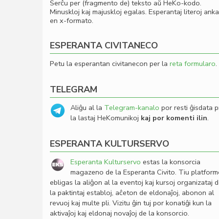
Serĉu per (fragmento de) teksto aŭ HeKo-kodo.
Minuskloj kaj majuskloj egalas. Esperantaj literoj ank
en x-formato.
ESPERANTA CIVITANECO
Petu la esperantan civitanecon per la
reta formularo
.
TELEGRAM
Aliĝu al la
Telegram-kanalo
por resti ĝisdata p
la lastaj HeKomunikoj
kaj por komenti ilin
.
ESPERANTA KULTURSERVO
Esperanta Kulturservo
estas la konsorcia
magazeno de la Esperanta Civito. Tiu platfor
ebligas la aliĝon al la eventoj kaj kursoj organizataj 
la paktintaj establoj, aĉeton de eldonaĵoj, abonon al
revuoj kaj multe pli. Vizitu ĝin tuj por konatiĝi kun la
aktivaĵoj kaj eldonaj novaĵoj de la konsorcio.