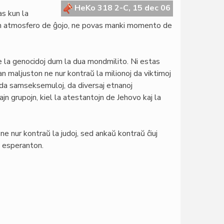
HeKo 318 2-C, 15 dec 06
as kun la
n atmosfero de ĝojo, ne povas manki momento de
de la genocidoj dum la dua mondmilito. Ni estas
n maljuston ne nur kontraŭ la milionoj da viktimoj
, da samseksemuloj, da diversaj etnanoj
rajn grupojn, kiel la atestantojn de Jehovo kaj la
ne nur kontraŭ la judoj, sed ankaŭ kontraŭ ĉiuj
is esperanton.