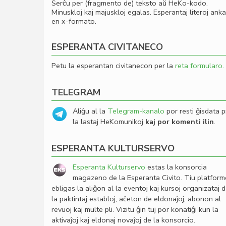
Serĉu per (fragmento de) teksto aŭ HeKo-kodo.
Minuskloj kaj majuskloj egalas. Esperantaj literoj ank
en x-formato.
ESPERANTA CIVITANECO
Petu la esperantan civitanecon per la
reta formularo
.
TELEGRAM
Aliĝu al la
Telegram-kanalo
por resti ĝisdata p
la lastaj HeKomunikoj
kaj por komenti ilin
.
ESPERANTA KULTURSERVO
Esperanta Kulturservo
estas la konsorcia
magazeno de la Esperanta Civito. Tiu platfor
ebligas la aliĝon al la eventoj kaj kursoj organizataj 
la paktintaj establoj, aĉeton de eldonaĵoj, abonon al
revuoj kaj multe pli. Vizitu ĝin tuj por konatiĝi kun la
aktivaĵoj kaj eldonaj novaĵoj de la konsorcio.