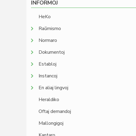
INFORMOJ
HeKo
Raŭmismo
Normaro
Dokumentoj
Establoj
Instancoj
En aliaj lingvoj
Heraldiko
Oftaj demandoj
Mallongigoj
Kantaro