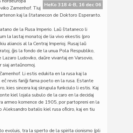
is nordeŭropa
HeKo 318 4-B, 16 dec 06
oviko Zamenhof. Tiuj
apartenon kaj la ŝtatanecon de Doktoro Esperanto.
tatano de la Rusa Imperio. Laŭ ŝtataneco li
m la lastaj monatoj de lia vivo ekestis (pro
u aliancis al la Centraj Imperioj. Rusaj laŭ
ratoj, ĝis la fondo de la unua Pola Respubliko,
 Lazaro Ludoviko, daŭre vivantaj en Varsovio,
r siaj antaŭnomoj.
Zamenhof. Li estis edukita en la rusa kaj la
li eĉ revis fariĝi fama poeto en la rusa. Estante
o, kies sincera kaj skrupula funkciulo li estis. Kaj
nte kiel lojala subulo de la caro en la decidaj
 cara armeo komence de 1905, por partopreni en la
to Aleksandro batalis kiel rusa oﬁciro, kaj en tiu
voluis, tra la sperto de la spirita cionismo (pli