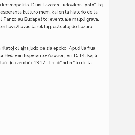
aŭ kosmopolito. Diﬁni Lazaron Ludovikon “polo”, kaj
 esperanta kulturo mem, kaj en la historio de la
l Parizo aŭ Budapeŝto: eventuale malpli grava.
ojn havis/havas la rektaj posteuloj de Lazaro
ilatoj ol ajna judo de sia epoko. Apud lia frua
di la Hebrean Esperanto-Asocion, en 1914. Kaj li
klaro (novembro 1917). Do diﬁni lin ﬁlo de la