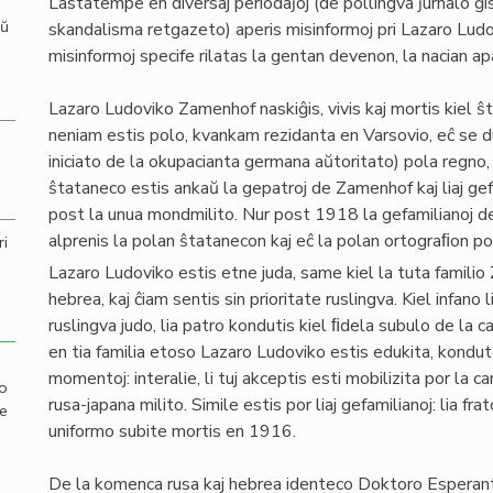
Lastatempe en diversaj periodaĵoj (de pollingva ĵurnalo ĝ
aŭ
skandalisma retgazeto) aperis misinformoj pri Lazaro Lud
misinformoj specife rilatas la gentan devenon, la nacian 
Lazaro Ludoviko Zamenhof naskiĝis, vivis kaj mortis kiel ŝ
neniam estis polo, kvankam rezidanta en Varsovio, eĉ se du
iniciato de la okupacianta germana aŭtoritato) pola regno, ki
ŝtataneco estis ankaŭ la gepatroj de Zamenhof kaj liaj gef
post la unua mondmilito. Nur post 1918 la gefamilianoj de
alprenis la polan ŝtatanecon kaj eĉ la polan ortograﬁon po
ri
Lazaro Ludoviko estis etne juda, same kiel la tuta familio 
hebrea, kaj ĉiam sentis sin prioritate ruslingva. Kiel infano 
ruslingva judo, lia patro kondutis kiel ﬁdela subulo de la car
en tia familia etoso Lazaro Ludoviko estis edukita, konduto
momentoj: interalie, li tuj akceptis esti mobilizita por la
mo
rusa-japana milito. Simile estis por liaj gefamilianoj: lia fra
de
uniformo subite mortis en 1916.
De la komenca rusa kaj hebrea identeco Doktoro Esperanto e