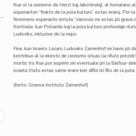
frue ol la cionismo de Herzl kaj Jabotinskij), al homarano 
esperanton “frukto de la pola kulturo” estas eraroj. Por la
fenomeno esperanto entute, Varsovio ne estas pli grava o
Kontraŭe, kun Pollando kaj la pola kulturo profundajn rilat
Ludoviko, inkluzive de la nepo.
Fine, kun Israelo Lazaro Ludoviko Zamenhof ne havis pli da r
kontribuo al la ekesto de cionismo situas lia rifuzo prezi
mortis tro frue por esprimi sin eventuale pri la Balfour-de
israela ŝtato estas same erare kiel diﬁni lin ﬁlo de la pola.
(fonto: Scienca Instituto Zamenhof)
ext
age