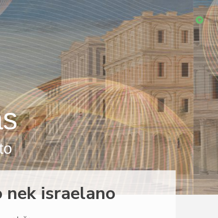
as
to
 nek israelano