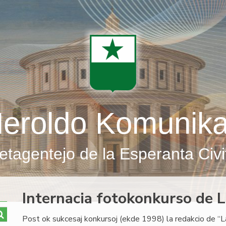
eroldo Komunik
etagentejo de la Esperanta Civi
Internacia fotokonkurso de 
Post ok sukcesaj konkursoj (ekde 1998) la redakcio de “