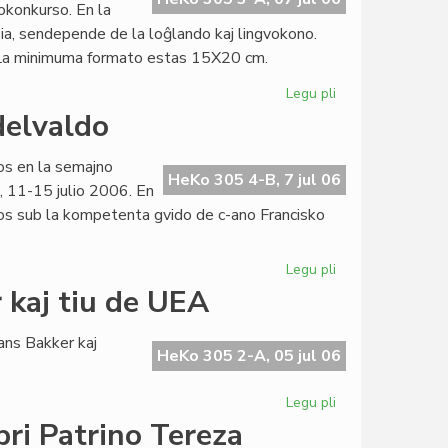
okonkurso. En la
ia, sendepende de la loĝlando kaj lingvokono.
. La minimuma formato estas 15X20 cm.
Legu pli
pri
Internacia
delvaldo
fotokonkurso
de
nos en la semajno
La
HeKo 305 4-B, 7 jul 06
, 11-15 julio 2006. En
Ondo
rsos sub la kompetenta gvido de c-ano Francisko
Legu pli
pri
Bunta
 kaj tiu de UEA
naturamikaro
en
ns Bakker kaj
Grindelvaldo
HeKo 305 2-A, 05 jul 06
Legu pli
pri
Afrika
pri Patrino Tereza
agado