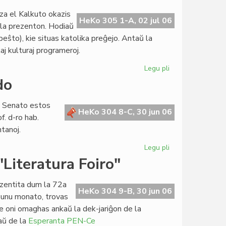
de
za el Kalkuto okazis
Hans
HeKo 305 1-A, 02 jul 06
 la prezenton. Hodiaŭ
Bakker
peŝto), kie situas katolika preĝejo. Antaŭ la
kaj
laj kulturaj programeroj.
tiu
de
Legu pli
pri
UEA
Premiero
do
de
"Krio
a Senato estos
por
HeKo 304 8-C, 30 jun 06
f. d-ro hab.
amo",
tanoj.
pri
Patrino
Legu pli
pri
Tereza
Parlamenta
"Literatura Foiro"
sesio
en
ezentita dum la 72a
Svislando
HeKo 304 9-B, 30 jun 06
 unu monato, trovas
kie oni omaghas ankaŭ la dek-jariĝon de la
kaŭ de la
Esperanta PEN-Ce