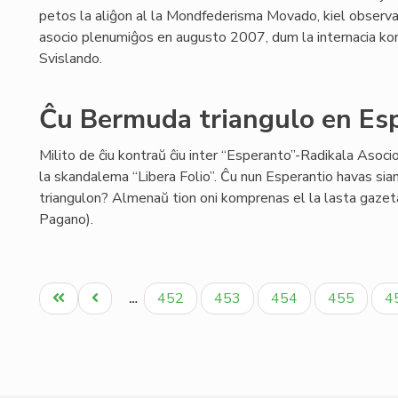
petos la aliĝon al la Mondfederisma Movado, kiel observa
asocio plenumiĝos en augusto 2007, dum la internacia kon
Svislando.
Ĉu Bermuda triangulo en Es
Milito de ĉiu kontraŭ ĉiu inter “Esperanto”-Radikala Asoci
la skandalema “Libera Folio”. Ĉu nun Esperantio havas si
triangulon? Almenaŭ tion oni komprenas el la lasta gazet
Pagano).
Pagination
Unua
Antaŭa
Paĝo
Paĝo
Paĝo
Paĝo
P
452
453
454
455
4
…
paĝo
paĝo