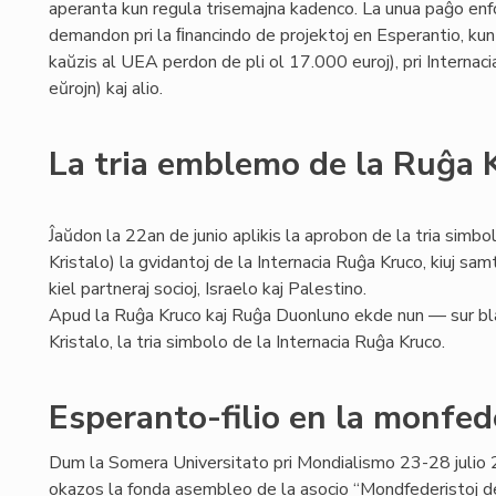
aperanta kun regula trisemajna kadenco. La unua paĝo enf
demandon pri la ﬁnancindo de projektoj en Esperantio, kun an
kaŭzis al UEA perdon de pli ol 17.000 euroj), pri Internac
eŭrojn) kaj alio.
La tria emblemo de la Ruĝa 
Ĵaŭdon la 22an de junio aplikis la aprobon de la tria simbo
Kristalo) la gvidantoj de la Internacia Ruĝa Kruco, kiuj s
kiel partneraj socioj, Israelo kaj Palestino.
Apud la Ruĝa Kruco kaj Ruĝa Duonluno ekde nun — sur bl
Kristalo, la tria simbolo de la Internacia Ruĝa Kruco.
Esperanto-filio en la monfe
Dum la Somera Universitato pri Mondialismo 23-28 juli
okazos la fonda asembleo de la asocio “Mondfederistoj de