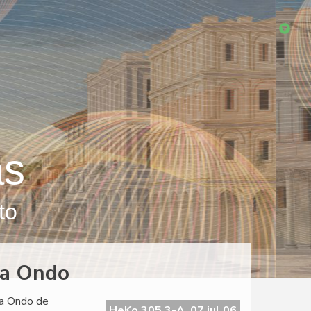
as
to
La Ondo
La Ondo de
HeKo 305 3-A, 07 jul 06