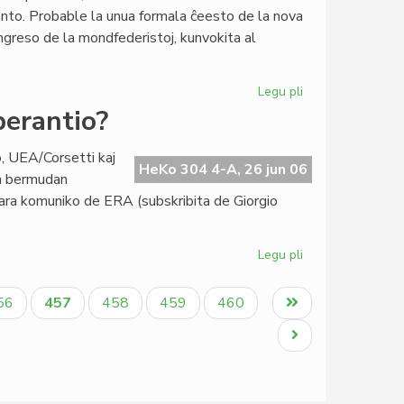
la
nto. Probable la unua formala ĉeesto de la nova
Ruĝa
greso de la mondfederistoj, kunvokita al
Kruco
Legu pli
pri
Esperanto-
perantio?
filio
en
o, UEA/Corsetti kaj
la
HeKo 304 4-A, 26 jun 06
an bermudan
monfederisma
ara komuniko de ERA (subskribita de Giorgio
movado?
Legu pli
pri
Ĉu
Bermuda
aĝo
Aktuala
Paĝo
Paĝo
Paĝo
Last
56
457
458
459
460
triangulo
paĝo
page
en
Next
Esperantio?
page