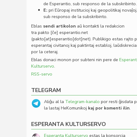
de Esperantio, sub responso de la subskribinto.
E:
pri Eŭropaj institucioj kaj geopolitikaj novaĵoj
sub responso de la subskribinto.
Eblas
sendi
artikolon
aŭ kontakti la redakcion
tra
pakto
[ĉe]
esperantio
.
net
(pakto[at]esperantio[dot]net)
. Publikigo estas rajto 
esperantaj civitanoj kaj paktintaj establoj, laŭdiskrecia
por la ceteraj.
Eblas donaci monon por subteni nin pere de
Esperant
Kulturservo
.
RSS-servo
TELEGRAM
Aliĝu al la
Telegram-kanalo
por resti ĝisdata p
la lastaj HeKomunikoj
kaj por komenti ilin
.
ESPERANTA KULTURSERVO
Esperanta Kulturservo
estas la konsorcia