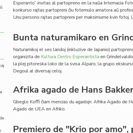
Esperanto” invitas al partopreno en la naŭa Internacia Fot
aŭ
konkurso rajtas partopreni ĉiu fotemulo amatora aŭ profes
Unu persono rajtas partopreni per maksimume kvin fotoj
Bunta naturamikaro en Grin
Naturamikoj el ses landoj (inkluzive de Japanio) partopre
organizita de
Kultura Centro Esperantista
en Grindelvaldo
la plej pitoreska loko de la svisa Alparo, la grupo eksku
kaj
Degoul al diversaj celoj.
Afrika agado de Hans Bakker
la
Gbeglo Koﬃ ĉiam mencias du agadojn: Afrika Agado de Ha
Agado de UEA en Afriko.
 de
Premiero de "Krio por amo", 
o