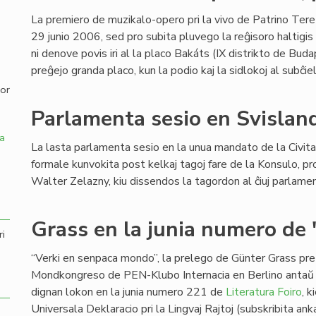
La premiero de muzikalo-opero pri la vivo de Patrino Tere
,
29 junio 2006, sed pro subita pluvego la reĝisoro haltigis
ni denove povis iri al la placo Bakáts (IX distrikto de Buda
preĝejo granda placo, kun la podio kaj la sidlokoj al subĉie
por
Parlamenta sesio en Svislan
a
La lasta parlamenta sesio en la unua mandato de la Civit
formale kunvokita post kelkaj tagoj fare de la Konsulo, pro
Walter Zelazny, kiu dissendos la tagordon al ĉiuj parlamen
Grass en la junia numero de 
ri
“Verki en senpaca mondo”, la prelego de Günter Grass pr
Mondkongreso de PEN-Klubo Internacia en Berlino antaŭ
dignan lokon en la junia numero 221 de
Literatura Foiro
, 
Universala Deklaracio pri la Lingvaj Rajtoj (subskribita an