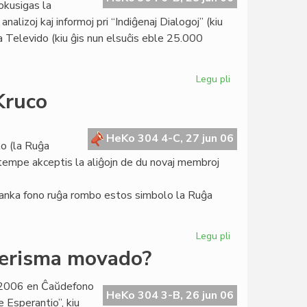
okusigas la
Teatro
alizoj kaj informoj pri “Indiĝenaj Dialogoj” (kiu
Espero
ia Televido (kiu ĝis nun elsuĉis eble 25.000
Legu pli
pri
Heroldo
Kruco
de
Esperanto
2089:
HeKo 304 4-C, 27 jun 06
lo (la Ruĝa
unua
amtempe akceptis la aliĝojn de du novaj membroj
paĝo
anka fono ruĝa rombo estos simbolo la Ruĝa
Legu pli
pri
La
derisma movado?
tria
emblemo
o 2006 en Ĉaŭdefono
de
HeKo 304 3-B, 26 jun 06
 Esperantio”, kiu