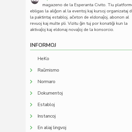
magazeno de la Esperanta Civito. Tiu platfor
ebligas la aliĝon al la eventoj kaj kursoj organizataj 
la paktintaj establoj, aĉeton de eldonaĵoj, abonon al
revuoj kaj multe pli. Vizitu ĝin tuj por konatiĝi kun la
aktivaĵoj kaj eldonaj novaĵoj de la konsorcio.
INFORMOJ
HeKo
Raŭmismo
Normaro
Dokumentoj
Establoj
Instancoj
En aliaj lingvoj