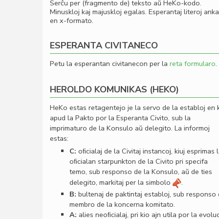
Serĉu per (fragmento de) teksto aŭ HeKo-kodo.
Minuskloj kaj majuskloj egalas. Esperantaj literoj ank
en x-formato.
ESPERANTA CIVITANECO
Petu la esperantan civitanecon per la
reta formularo
.
HEROLDO KOMUNIKAS (HEKO)
HeKo estas retagentejo je la servo de la establoj en 
apud la Pakto por la Esperanta Civito, sub la
imprimaturo de la Konsulo aŭ delegito. La informoj
estas:
C:
oﬁcialaj de la Civitaj instancoj, kiuj esprimas 
oﬁcialan starpunkton de la Civito pri specifa
temo, sub responso de la Konsulo, aŭ de ties
delegito, markitaj per la simbolo
.
B:
bultenaj de paktintaj establoj, sub responso
membro de la koncerna komitato.
A:
alies neoﬁcialaj, pri kio ajn utila por la evolu