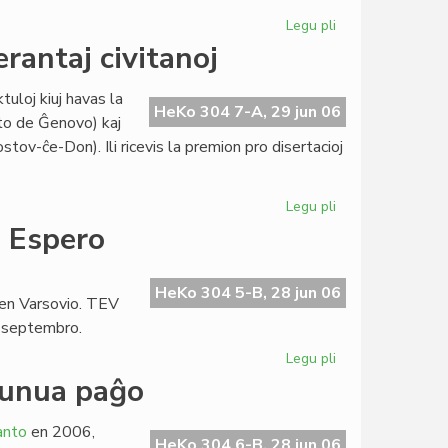
Legu pli
pri
Grass
rantaj civitanoj
en
la
tuloj kiuj havas la
junia
HeKo 304 7-A, 29 jun 06
ato de Ĝenovo) kaj
numero
ov-ĉe-Don). Ili ricevis la premion pro disertacioj
de
"Literatura
Foiro"
Legu pli
pri
Stipendio
o Espero
Lapenna
al
du
HeKo 304 5-B, 28 jun 06
 en Varsovio. TEV
esperantaj
a septembro.
civitanoj
Legu pli
pri
Baldaŭ
 unua paĝo
24a
sezono
anto
en 2006,
de
HeKo 304 6-B, 28 jun 06