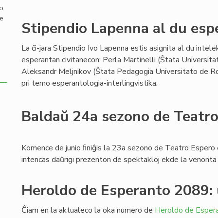
mo
de
Stipendio Lapenna al du espe
La ĉi-jara Stipendio Ivo Lapenna estis asignita al du intelek
esperantan civitanecon: Perla Martinelli (Ŝtata Universit
Aleksandr Meljnikov (Ŝtata Pedagogia Universitato de Rost
pri temo esperantologia-interlingvistika.
Baldaŭ 24a sezono de Teatr
Komence de junio ﬁniĝis la 23a sezono de Teatro Espero
intencas daŭrigi prezenton de spektakloj ekde la venont
Heroldo de Esperanto 2089:
Ĉiam en la aktualeco la oka numero de
Heroldo de Esper