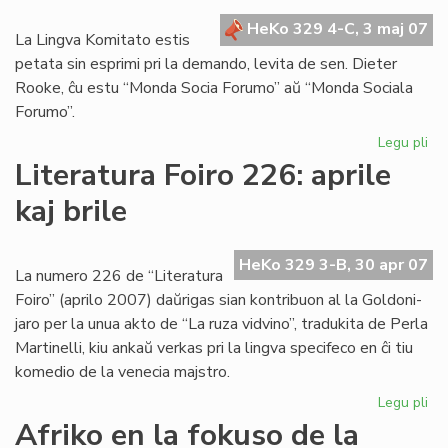
Za
HeKo 329 4-C, 3 maj 07
La Lingva Komitato estis
petata sin esprimi pri la demando, levita de sen. Dieter
Rooke, ĉu estu “Monda Socia Forumo” aŭ “Monda Sociala
Forumo”.
Legu pli
pri
Li
Literatura Foiro 226: aprile
Ko
kaj brile
pri
soc
HeKo 329 3-B, 30 apr 07
La numero 226 de “Literatura
Foiro” (aprilo 2007) daŭrigas sian kontribuon al la Goldoni-
jaro per la unua akto de “La ruza vidvino”, tradukita de Perla
Martinelli, kiu ankaŭ verkas pri la lingva specifeco en ĉi tiu
komedio de la venecia majstro.
Legu pli
pri
Lit
Afriko en la fokuso de la
Foi