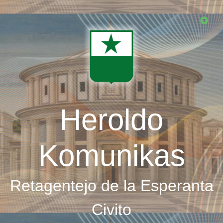
Skip
to
main
content
Heroldo
Komunikas
Retagentejo de la Esperanta
Civito