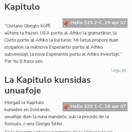
Kapitulo
22
apr
kaj
HeKo 329 2-C, 29 apr 07
bri
“Civitano Gbeglo Koﬃ
aŭtoris la frazon: UEA portis al Afriko la gramatikon, la
Civito portis al Afriko la kulturon. Mi ŝatus proponi duan
sloganon: la malnova Esperantio portis al Afriko
subvenciojn, la nova Esperantio portu al Afriko investojn.”
Per tiu ĉi frazo sen.
Legu pli
pri
Afr
La Kapitulo kunsidas
en
unuafoje
la
fo
de
Morgaŭ la Kapitulo
HeKo 329 1-C, 26 apr 07
la
kunsidos en Svislando,
Kap
unuafoje dum la nuna mandato, sub la prezido de la
Konsulo, c-ano Giorgio Silfer.