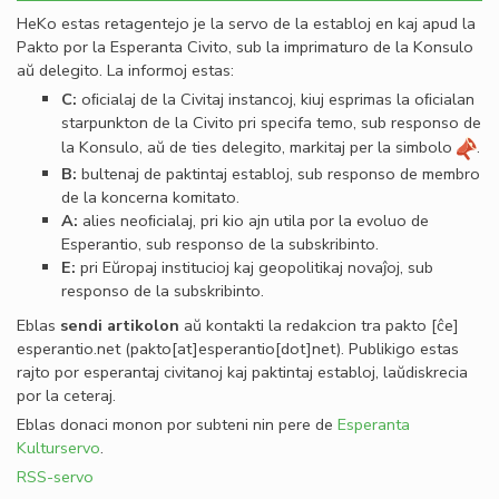
HeKo estas retagentejo je la servo de la establoj en kaj apud la
Pakto por la Esperanta Civito, sub la imprimaturo de la Konsulo
aŭ delegito. La informoj estas:
C:
oﬁcialaj de la Civitaj instancoj, kiuj esprimas la oﬁcialan
starpunkton de la Civito pri specifa temo, sub responso de
la Konsulo, aŭ de ties delegito, markitaj per la simbolo
.
B:
bultenaj de paktintaj establoj, sub responso de membro
de la koncerna komitato.
A:
alies neoﬁcialaj, pri kio ajn utila por la evoluo de
Esperantio, sub responso de la subskribinto.
E:
pri Eŭropaj institucioj kaj geopolitikaj novaĵoj, sub
responso de la subskribinto.
Eblas
sendi
artikolon
aŭ kontakti la redakcion tra
pakto
[ĉe]
esperantio
.
net
(pakto[at]esperantio[dot]net)
. Publikigo estas
rajto por esperantaj civitanoj kaj paktintaj establoj, laŭdiskrecia
por la ceteraj.
Eblas donaci monon por subteni nin pere de
Esperanta
Kulturservo
.
RSS-servo