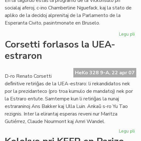
En la tagordo estas la programo de la Vickonsulo pri
socialaj aferoj, c-ino Chamberline Nguefack, kaj la stato de
apliko de la decidoj alprenitaj de la Parlamento de la
Esperanta Civito, pasintmonate en Bruselo.
Legu pli
pri
La
Corsetti forlasos la UEA-
Kap
estraron
ku
un
HeKo 328 9-A, 22 apr 07
D-ro Renato Corsetti
deﬁnitive retiriĝas de la UEA-estraro: li rekandidatos nek
por la prezidanteco (pro troa kumulo de mandatoj) nek por
la Estraro entute. Samtempe kun li retiriĝas la nunaj
estraraninoj Ans Bakker kaj Ulla Luin. Ankaŭ s-ro Yu Tao
rezignis. Inter la elirantaj esperas reveni nur Maritza
Gutiérrez, Claude Nourmont kaj Amri Wandel.
Legu pli
pri
Cor