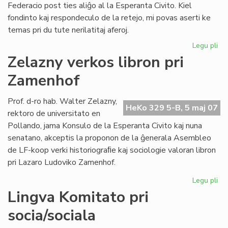
Federacio post ties aliĝo al la Esperanta Civito. Kiel
fondinto kaj respondeculo de la retejo, mi povas aserti ke
temas pri du tute nerilatitaj aferoj.
Legu pli
pri
De
Zelazny verkos libron pri
po
Zamenhof
mi
pri
ME
Prof. d-ro hab. Walter Zelazny,
HeKo 329 5-B, 5 maj 07
rektoro de universitato en
Pollando, jama Konsulo de la Esperanta Civito kaj nuna
senatano, akceptis la proponon de la ĝenerala Asembleo
de LF-koop verki historiograﬁe kaj sociologie valoran libron
pri Lazaro Ludoviko Zamenhof.
Legu pli
pri
Ze
Lingva Komitato pri
ve
socia/sociala
lib
pri