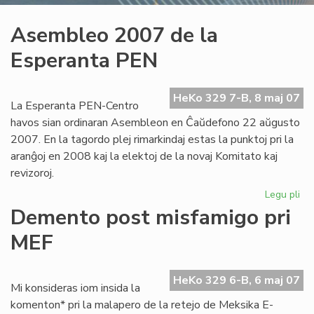
Asembleo 2007 de la
Esperanta PEN
HeKo 329 7-B, 8 maj 07
La Esperanta PEN-Centro
havos sian ordinaran Asembleon en Ĉaŭdefono 22 aŭgusto
2007. En la tagordo plej rimarkindaj estas la punktoj pri la
aranĝoj en 2008 kaj la elektoj de la novaj Komitato kaj
revizoroj.
Legu pli
pri
As
Demento post misfamigo pri
20
MEF
de
la
Es
HeKo 329 6-B, 6 maj 07
PE
Mi konsideras iom insida la
komenton* pri la malapero de la retejo de Meksika E-