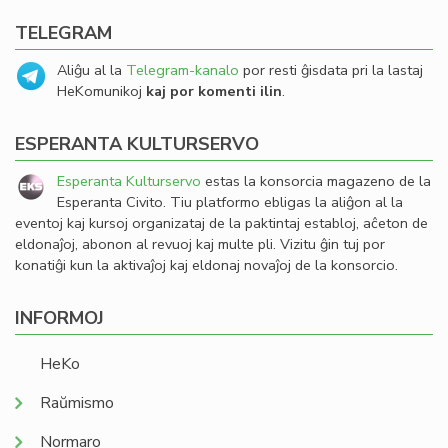
TELEGRAM
Aliĝu al la
Telegram-kanalo
por resti ĝisdata pri la lastaj
HeKomunikoj
kaj por komenti ilin
.
ESPERANTA KULTURSERVO
Esperanta Kulturservo
estas la konsorcia magazeno de la
Esperanta Civito. Tiu platformo ebligas la aliĝon al la
eventoj kaj kursoj organizataj de la paktintaj establoj, aĉeton de
eldonaĵoj, abonon al revuoj kaj multe pli. Vizitu ĝin tuj por
konatiĝi kun la aktivaĵoj kaj eldonaj novaĵoj de la konsorcio.
INFORMOJ
HeKo
Raŭmismo
Normaro