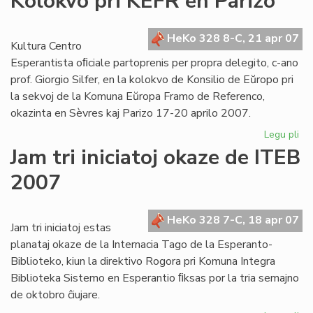
Kolokvo pri KEFR en Parizo
for
la
UE
HeKo 328 8-C, 21 apr 07
Kultura Centro
es
Esperantista oﬁciale partoprenis per propra delegito, c-ano
prof. Giorgio Silfer, en la kolokvo de Konsilio de Eŭropo pri
la sekvoj de la Komuna Eŭropa Framo de Referenco,
okazinta en Sèvres kaj Parizo 17-20 aprilo 2007.
Legu pli
pri
Ko
Jam tri iniciatoj okaze de ITEB
pri
2007
KE
en
Par
HeKo 328 7-C, 18 apr 07
Jam tri iniciatoj estas
planataj okaze de la Internacia Tago de la Esperanto-
Biblioteko, kiun la direktivo Rogora pri Komuna Integra
Biblioteka Sistemo en Esperantio ﬁksas por la tria semajno
de oktobro ĉiujare.