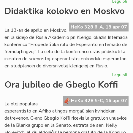
Legu pli
pri
Ja
Didaktika kolokvo en Moskvo
tri
ini
ok
HeKo 328 6-A, 18 apr 07
La 13-an de aprilo en Moskvo,
de
en la sidejo de Rusia Akademio pri Klerigo, okazis Internacia
IT
konferenco “Propedeŭtika rolo de Esperanto en lernado de
20
fremdaj lingvoj”. La celo de la konferenco estis pridiskuti la
iniciaton de sciencistoj-esperantistoj enkonduki esperanton
en studplanojn de diversnivelaj klerigejoj en Rusio.
Legu pli
pri
Did
Ora jubileo de Gbeglo Koffi
ko
en
Mo
HeKo 328 5-C, 16 apr 07
La plej populara
esperantisto en Afriko atingos morgaŭ sian kvindekan
datrevenon. C-ano Gbeglo Koﬃ ricevis la gratulon unuavice
de la Blanka grupo en la Senato, estrata de sen. Nelly
Holevitch, al kiu aldoniĝis la persona gratulo de la Konsulo