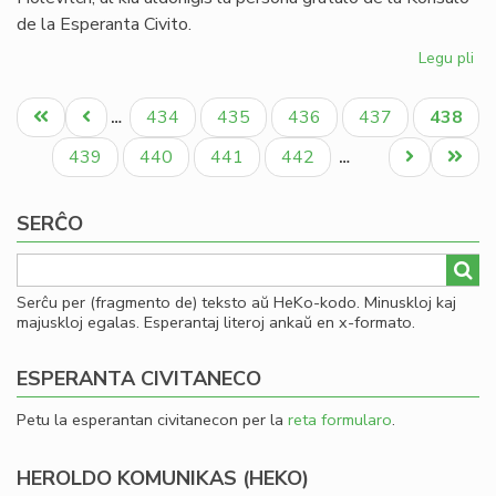
de la Esperanta Civito.
Legu pli
pri
Or
Pagination
jub
Unua
Antaŭa
Paĝo
Paĝo
Paĝo
Paĝo
Aktual
434
435
436
437
438
…
de
paĝo
paĝo
paĝo
Gb
Paĝo
Paĝo
Paĝo
Paĝo
Next
Last
439
440
441
442
…
Kof
page
page
SERĈO
Serĉu per (fragmento de) teksto aŭ HeKo-kodo. Minuskloj kaj
majuskloj egalas. Esperantaj literoj ankaŭ en x-formato.
ESPERANTA CIVITANECO
Petu la esperantan civitanecon per la
reta formularo
.
HEROLDO KOMUNIKAS (HEKO)