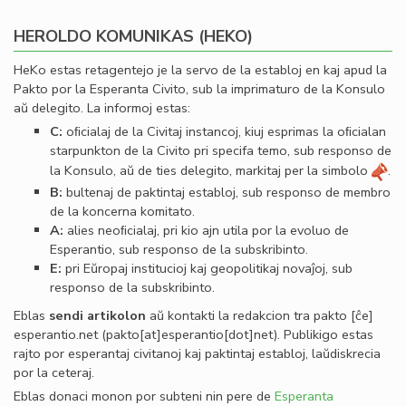
HEROLDO KOMUNIKAS (HEKO)
HeKo estas retagentejo je la servo de la establoj en kaj apud la
Pakto por la Esperanta Civito, sub la imprimaturo de la Konsulo
aŭ delegito. La informoj estas:
C:
oﬁcialaj de la Civitaj instancoj, kiuj esprimas la oﬁcialan
starpunkton de la Civito pri specifa temo, sub responso de
la Konsulo, aŭ de ties delegito, markitaj per la simbolo
.
B:
bultenaj de paktintaj establoj, sub responso de membro
de la koncerna komitato.
A:
alies neoﬁcialaj, pri kio ajn utila por la evoluo de
Esperantio, sub responso de la subskribinto.
E:
pri Eŭropaj institucioj kaj geopolitikaj novaĵoj, sub
responso de la subskribinto.
Eblas
sendi
artikolon
aŭ kontakti la redakcion tra
pakto
[ĉe]
esperantio
.
net
(pakto[at]esperantio[dot]net)
. Publikigo estas
rajto por esperantaj civitanoj kaj paktintaj establoj, laŭdiskrecia
por la ceteraj.
Eblas donaci monon por subteni nin pere de
Esperanta