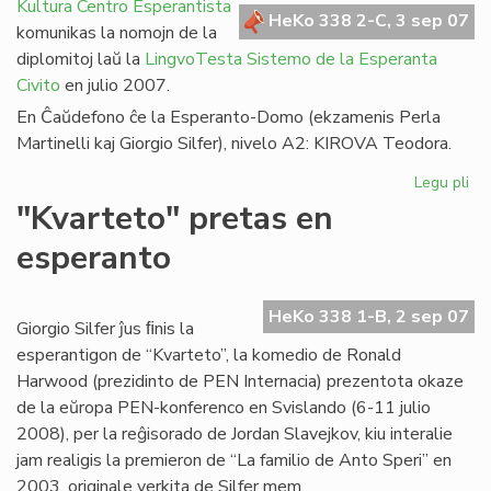
en
Kultura Centro Esperantista
HeKo 338 2-C, 3 sep 07
Afr
komunikas la nomojn de la
diplomitoj laŭ la
LingvoTesta Sistemo de la Esperanta
Civito
en julio 2007.
En Ĉaŭdefono ĉe la Esperanto-Domo (ekzamenis Perla
Martinelli kaj Giorgio Silfer), nivelo A2: KIROVA Teodora.
Legu pli
pri
LT
"Kvarteto" pretas en
dip
esperanto
en
jul
20
HeKo 338 1-B, 2 sep 07
Giorgio Silfer ĵus ﬁnis la
esperantigon de “Kvarteto”, la komedio de Ronald
Harwood (prezidinto de PEN Internacia) prezentota okaze
de la eŭropa PEN-konferenco en Svislando (6-11 julio
2008), per la reĝisorado de Jordan Slavejkov, kiu interalie
jam realigis la premieron de “La familio de Anto Speri” en
2003, originale verkita de Silfer mem.