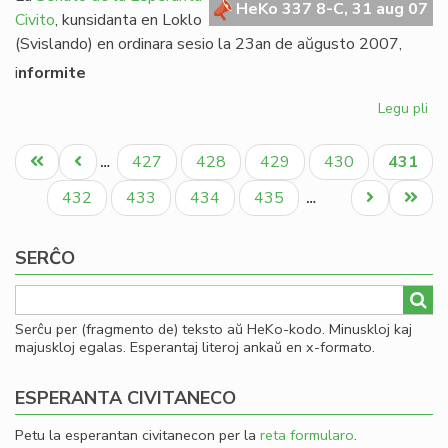
HeKo 337 8-C, 31 aug 07
Civito
, kunsidanta en Loklo
(Svislando) en ordinara sesio la 23an de aŭgusto 2007,
i
nformite
Legu pli
pri
Se
Pagination
rez
Unua
Antaŭa
Paĝo
Paĝo
Paĝo
Paĝo
Aktual
427
428
429
430
431
…
pri
paĝo
paĝo
paĝo
Am
Paĝo
Paĝo
Paĝo
Paĝo
Next
Last
432
433
434
435
…
page
page
SERĈO
Serĉu per (fragmento de) teksto aŭ HeKo-kodo. Minuskloj kaj
majuskloj egalas. Esperantaj literoj ankaŭ en x-formato.
ESPERANTA CIVITANECO
Petu la esperantan civitanecon per la
reta formularo
.