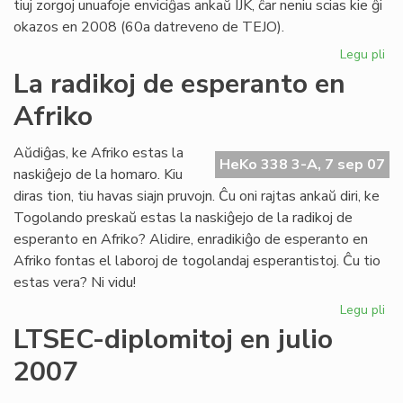
tiuj zorgoj unuafoje enviciĝas ankaŭ IJK, ĉar neniu scias kie ĝi
okazos en 2008 (60a datreveno de TEJO).
Legu pli
pri
TE
La radikoj de esperanto en
ha
Afriko
jur
pe
Aŭdiĝas, ke Afriko estas la
HeKo 338 3-A, 7 sep 07
naskiĝejo de la homaro. Kiu
diras tion, tiu havas siajn pruvojn. Ĉu oni rajtas ankaŭ diri, ke
Togolando preskaŭ estas la naskiĝejo de la radikoj de
esperanto en Afriko? Alidire, enradikiĝo de esperanto en
Afriko fontas el laboroj de togolandaj esperantistoj. Ĉu tio
estas vera? Ni vidu!
Legu pli
pri
La
LTSEC-diplomitoj en julio
rad
2007
de
es