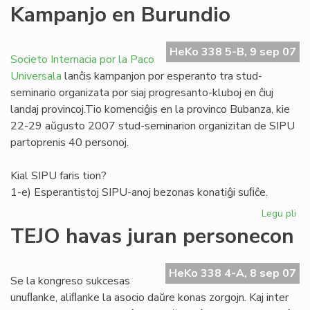
La
Kampanjo en Burundio
no
"F
(11
HeKo 338 5-B, 9 sep 07
Societo Internacia por la Paco
ape
Universala
lanĉis kampanjon por esperanto tra stud-
seminario organizata por siaj progresanto-kluboj en ĉiuj
landaj provincoj.Tio komenciĝis en la provinco Bubanza, kie
22-29 aŭgusto 2007 stud-seminarion organizitan de SIPU
partoprenis 40 personoj.
Kial SIPU faris tion?
1-e) Esperantistoj SIPU-anoj bezonas konatiĝi suﬁĉe.
Legu pli
pri
Ka
TEJO havas juran personecon
en
Bu
HeKo 338 4-A, 8 sep 07
Se la kongreso sukcesas
unuﬂanke, aliﬂanke la asocio daŭre konas zorgojn. Kaj inter