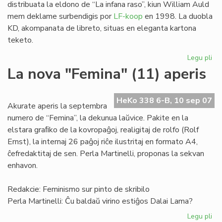
distribuata la eldono de “La infana raso”, kiun William Auld
mem deklame surbendigis por
LF-koop
en 1998. La duobla
KD, akompanata de libreto, situas en eleganta kartona
teketo.
Legu pli
pri
"L
La nova "Femina" (11) aperis
inf
ra
en
HeKo 338 6-B, 10 sep 07
Akurate aperis la septembra
du
numero de “Femina”, la dekunua laŭvice. Pakite en la
KD
elstara graﬁko de la kovropaĝoj, realigitaj de rolfo (Rolf
Ernst), la internaj 26 paĝoj riĉe ilustritaj en formato A4,
ĉefredaktitaj de sen. Perla Martinelli, proponas la sekvan
enhavon.
Redakcie: Feminismo sur pinto de skribilo
Perla Martinelli: Ĉu baldaŭ virino estiĝos Dalai Lama?
Legu pli
pri