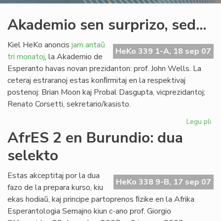
Akademio sen surprizo, sed...
Kiel HeKo anoncis
jam antaŭ
HeKo 339 1-A, 18 sep 07
tri monatoj
, la Akademio de
Esperanto havas novan prezidanton: prof. John Wells. La
ceteraj estraranoj estas konﬁrmitaj en la respektivaj
postenoj: Brian Moon kaj Probal Dasgupta, vicprezidantoj;
Renato Corsetti, sekretario/kasisto.
Legu pli
pri
Ak
AfrES 2 en Burundio: dua
se
selekto
sur
sed
Estas akceptitaj por la dua
HeKo 338 9-B, 17 sep 07
fazo de la prepara kurso, kiu
ekas hodiaŭ, kaj principe partoprenos ﬁzike en la Afrika
Esperantologia Semajno kiun c-ano prof. Giorgio