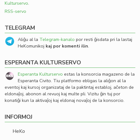
Kulturservo
.
RSS-servo
TELEGRAM
Aliĝu al la
Telegram-kanalo
por resti ĝisdata pri la lastaj
HeKomunikoj
kaj por komenti ilin
.
ESPERANTA KULTURSERVO
Esperanta Kulturservo
estas la konsorcia magazeno de la
Esperanta Civito. Tiu platformo ebligas la aliĝon al la
eventoj kaj kursoj organizataj de la paktintaj establoj, aĉeton de
eldonaĵoj, abonon al revuoj kaj multe pli. Vizitu ĝin tuj por
konatiĝi kun la aktivaĵoj kaj eldonaj novaĵoj de la konsorcio.
INFORMOJ
HeKo