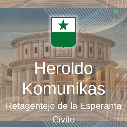
Skip
to
main
content
Heroldo
Komunikas
Retagentejo de la Esperanta
Civito