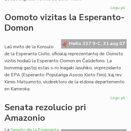
Legu pli
pri
"Kv
Oomoto vizitas la Esperanto-
pr
Domon
en
es
HeKo 337 9-C, 31 aug 07
Laŭ invito de la Konsulo
de la Esperanta Civito, oﬁcialaj reprezentantoj de Oomoto
vizitis hodiaŭ la Esperanto-Domon en Ĉaŭdefono. La
bonvenaj gastoj estas s-ro Inagaki Jasuhiko, vicprezidanto
de EPA (Esperanto-Populariga Asocio Kioto Firio), kaj rev.
Kimio Matsumoto, vicdirektoro de la eldona departemento
en Kameoka.
Legu pli
pri
Oo
Senata rezolucio pri
viz
Amazonio
la
Es
Do
La
Senato de la Esperanta