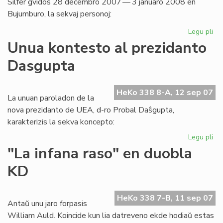
Silfer gvidos 28 decembro 2007 — 3 januaro 2008 en
Bujumburo, la sekvaj personoj:
Legu pli
pri
Af
Unua kontesto al prezidanto
2
Dasgupta
en
Bur
du
HeKo 338 8-A, 12 sep 07
se
La unuan paroladon de la
nova prezidanto de UEA, d-ro Probal Daŝgupta,
karakterizis la sekva koncepto:
Legu pli
pri
Un
"La infana raso" en duobla
ko
KD
al
pr
Da
HeKo 338 7-B, 11 sep 07
Antaŭ unu jaro forpasis
William Auld. Koincide kun lia datreveno ekde hodiaŭ estas