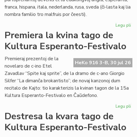
franca, hispana, itala, nederlanda, rusa, sveda (ĉi-lasta kaj lia
nombra familio tro malfruis por ĉeesti).
Legu pli
pri
Su
Premiera la kvina tago de
15
Kultura Esperanto-Festivalo
Kul
Es
Fes
Premieraj prezentoj de la
HeKo 916 3-B, 30 jul 26
novelaro de c-ino Etel
Zavadlav “Spite kaj sprite”, de la dramo de c-ano Giorgio
Silfer “La dimanĉa brokantisto”; de novaj kanzonoj dum
recitalo de Kajto: tio karakterizis la kvinan tagon de la 15a
Kultura Esperanto-Festivalo en Ĉaŭdefono.
Legu pli
pri
Pr
Destresa la kvara tago de
la
Kultura Esperanto-Festivalo
kvi
ta