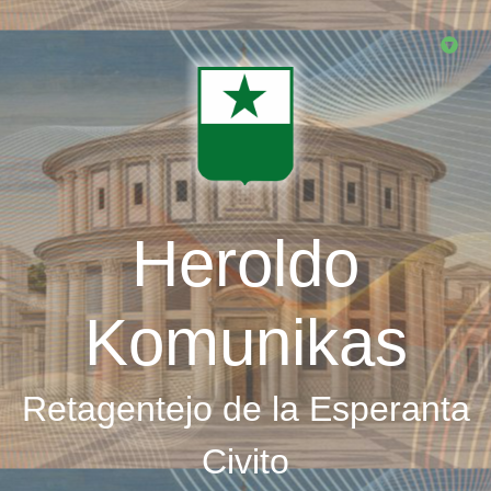
Skip
to
main
content
Heroldo
Komunikas
Retagentejo de la Esperanta
Civito