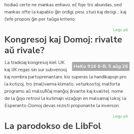
pri
hodiaŭ certe ne mankas enhavo, eĉ foje tro abundas, sed
lit
mankas ofte la kapablo ĝin ordigi, pesi, stuci kaj decigi… kaj
ĉefe proponi ĝin per taŭga kriterio.
Legu pli
pri
Lit
Kongresoj kaj Domoj: rivalte
Foi
aŭ rivale?
34
kul
ku
La tradiciaj kongresoj kiel UK
HeKo 916 6-B, 5 aŭg 26
kri
kaj IJK regas sin sur subvencioj
kaj nombra partoprenantaro, kio superas la handikapojn pro
la kotizoj, tro (mal)varma klimato, veturkostoj, malforta
programo aŭ malsuﬁĉaj manĝoj (kvante kaj kvalite), nome
de la ĝojo retrovi la kutimajn vizaĝojn en malsamaj lokoj; la
Esperanto-Domoj devas rezisti proponante la inverson.
Legu pli
pri
Ko
La parodokso de LibFol
kaj