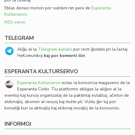
por la ceteraj.
Eblas donaci monon por subteni nin pere de
Esperanta
Kulturservo
.
RSS-servo
TELEGRAM
Aliĝu al la
Telegram-kanalo
por resti ĝisdata pri la lastaj
HeKomunikoj
kaj por komenti ilin
.
ESPERANTA KULTURSERVO
Esperanta Kulturservo
estas la konsorcia magazeno de la
Esperanta Civito. Tiu platformo ebligas la aliĝon al la
eventoj kaj kursoj organizataj de la paktintaj establoj, aĉeton de
eldonaĵoj, abonon al revuoj kaj multe pli. Vizitu ĝin tuj por
konatiĝi kun la aktivaĵoj kaj eldonaj novaĵoj de la konsorcio.
INFORMOJ