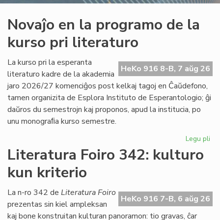
Novaĵo en la programo de la
kurso pri literaturo
La kurso pri la esperanta
HeKo 916 8-B, 7 aŭg 26
literaturo kadre de la akademia
jaro 2026/27 komenciĝos post kelkaj tagoj en Ĉaŭdefono,
tamen organizita de Esplora Instituto de Esperantologio; ĝi
daŭros du semestrojn kaj proponos, apud la institucia, po
unu monograﬁa kurso semestre.
Legu pli
pri
No
Literatura Foiro 342: kulturo
en
kun kriterio
la
pr
de
La n-ro 342 de
Literatura Foiro
HeKo 916 7-B, 6 aŭg 26
la
prezentas sin kiel ampleksan
ku
kaj bone konstruitan kulturan panoramon: tio gravas, ĉar