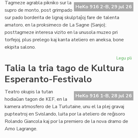
de
Tagmeze agrabla pikniko sur la
HeKo 916 2-B, 29 jul 26
Kul
supro de monto, post grimpado
Es
sur pado borderita de lignaj skulptaĵoj fare de talenta
Fes
amatoro, en la proksimeco de La Sagne (Sanjo);
posttagmeze interesa vizito en la unusola muzeo pri
torfejoj, plus prelego kaj kanta ateliero en aneksa, bone
ekipita salono.
Legu pli
pri
De
Talia la tria tago de Kultura
la
Esperanto-Festivalo
kv
ta
de
Teatro okupis la tutan
HeKo 916 1-B, 28 jul 26
Kul
hodiaŭan tagon de KEF, en la
Es
kamera atmosfero de La Turlutaine, unu el la plej gravaj
Fes
pupteatroj en Svislando, luita por la ateliero de reĝisoro
Rolando Giancola kaj por la premiero de la nova dramo de
Arno Lagrange.