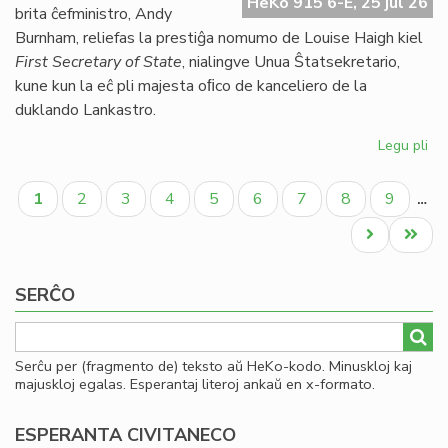
HeKo 915 6-E, 25 jul 26
UE
brita ĉefministro, Andy
se
Burnham, reliefas la prestiĝa nomumo de Louise Haigh kiel
ve
First Secretary of State
, nialingve Unua Ŝtatsekretario,
do
kune kun la eĉ pli majesta oﬁco de kanceliero de la
duklando Lankastro.
Legu pli
pri
Al
Pagination
pe
Aktuala
Paĝo
Paĝo
Paĝo
Paĝo
Paĝo
Paĝo
Paĝo
Paĝo
1
2
3
4
5
6
7
8
9
…
po
paĝo
kon
Next
Last
ko
page
page
SERĈO
Serĉu per (fragmento de) teksto aŭ HeKo-kodo. Minuskloj kaj
majuskloj egalas. Esperantaj literoj ankaŭ en x-formato.
ESPERANTA CIVITANECO