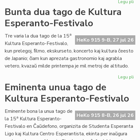
Legu pli
pri
Tal
Bunta dua tago de Kultura
la
Esperanto-Festivalo
tri
ta
de
a
Tre varia la dua tago de la 15
HeKo 915 9-B, 27 jul 26
Kul
Kultura Esperanto-Festivalo,
Es
kun prelegoj, ﬁlmo, ekskurseto, koncerto kaj kultura ĉeesto
Fes
de Japanio; ĉiam kun aprezata gastronomio kaj agrabla
vetero, kvazaŭ milde printempa je mil metroj de altitudo.
Legu pli
pri
Bu
Eminenta unua tago de
du
Kultura Esperanto-Festivalo
ta
de
Kul
Eminente bona la unua tago de
HeKo 915 8-B, 26 jul 26
Es
a
la 15
Kultura Esperanto-
Fes
Festivalo en Ĉaŭdefono, organizita de Studenta Esperanta
Ligo kaj Kultura Centro Esperantista, ekinta per inaŭgura