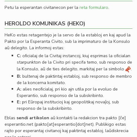
Petu la esperantan civitanecon per la
reta formularo
.
HEROLDO KOMUNIKAS (HEKO)
HeKo estas retagentejo je la servo de la establoj en kaj apud la
Pakto por la Esperanta Civito, sub la imprimaturo de la Konsulo
aŭ delegito. La informoj estas:
C:
oﬁcialaj de la Civitaj instancoj, kiuj esprimas la oﬁcialan
starpunkton de la Civito pri specifa temo, sub responso de
la Konsulo, aŭ de ties delegito, markitaj per la simbolo
.
B:
bultenaj de paktintaj establoj, sub responso de membro
de la koncerna komitato.
A:
alies neoﬁcialaj, pri kio ajn utila por la evoluo de
Esperantio, sub responso de la subskribinto.
E:
pri Eŭropaj institucioj kaj geopolitikaj novaĵoj, sub
responso de la subskribinto.
Eblas
sendi
artikolon
aŭ kontakti la redakcion tra
pakto
[ĉe]
esperantio
.
net
(pakto[at]esperantio[dot]net)
. Publikigo estas
rajto por esperantaj civitanoj kaj paktintaj establoj, laŭdiskrecia