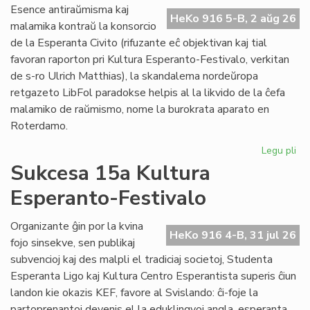
Do
Esence antiraŭmisma kaj
riv
HeKo 916 5-B, 2 aŭg 26
malamika kontraŭ la konsorcio
aŭ
de la Esperanta Civito (rifuzante eĉ objektivan kaj tial
riv
favoran raporton pri Kultura Esperanto-Festivalo, verkitan
de s-ro Ulrich Matthias), la skandalema nordeŭropa
retgazeto LibFol paradokse helpis al la likvido de la ĉefa
malamiko de raŭmismo, nome la burokrata aparato en
Roterdamo.
Legu pli
pri
La
Sukcesa 15a Kultura
pa
Esperanto-Festivalo
de
Lib
Organizante ĝin por la kvina
HeKo 916 4-B, 31 jul 26
fojo sinsekve, sen publikaj
subvencioj kaj des malpli el tradiciaj societoj, Studenta
Esperanta Ligo kaj Kultura Centro Esperantista superis ĉiun
landon kie okazis KEF, favore al Svislando: ĉi-foje la
partoprenantoj devenis el la eduklingvoj angla, esperanta,