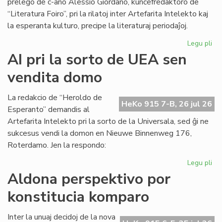
prelego de c-ano Alessio Giordano, kunĉefredaktoro de
“Literatura Foiro”, pri la rilatoj inter Artefarita Intelekto kaj
la esperanta kulturo, precipe la literaturaj periodaĵoj.
Legu pli
pri
Em
AI pri la sorto de UEA sen
un
vendita domo
ta
de
Kul
La redakcio de “Heroldo de
HeKo 915 7-B, 26 jul 26
Es
Esperanto” demandis al
Fes
Artefarita Intelekto pri la sorto de la Universala, sed ĝi ne
sukcesus vendi la domon en Nieuwe Binnenweg 176,
Roterdamo. Jen la respondo:
Legu pli
pri
AI
Aldona perspektivo por
pri
konstitucia komparo
la
sor
de
Inter la unuaj decidoj de la nova