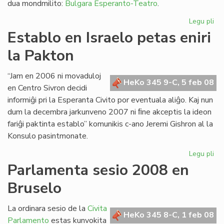
dua mondmilito:
Bulgara Esperanto-Teatro
.
Legu pli
pri
Eki
Establo en Israelo petas eniri
la
la Pakton
39
jar
de
“Jam en 2006 ni movaduloj
HeKo 345 9-C, 5 feb 08
LF
en Centro Sivron decidi
informiĝi pri la Esperanta Civito por eventuala aliĝo. Kaj nun
dum la decembra jarkunveno 2007 ni ﬁne akceptis la ideon
fariĝi paktinta establo” komunikis c-ano Jeremi Gishron al la
Konsulo pasintmonate.
Legu pli
pri
Es
Parlamenta sesio 2008 en
en
Bruselo
Isr
pe
eni
La ordinara sesio de la
Civita
HeKo 345 8-C, 1 feb 08
la
Parlamento
estas kunvokita