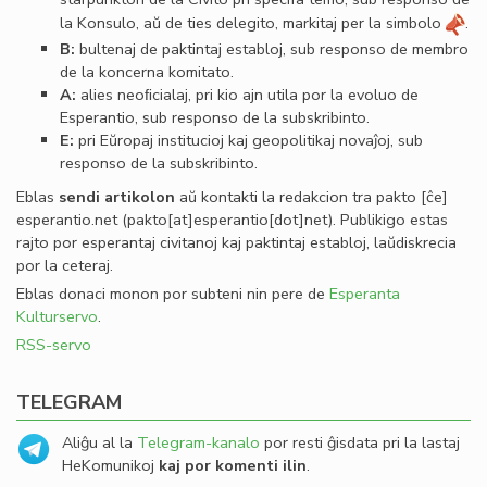
la Konsulo, aŭ de ties delegito, markitaj per la simbolo
.
B:
bultenaj de paktintaj establoj, sub responso de membro
de la koncerna komitato.
A:
alies neoﬁcialaj, pri kio ajn utila por la evoluo de
Esperantio, sub responso de la subskribinto.
E:
pri Eŭropaj institucioj kaj geopolitikaj novaĵoj, sub
responso de la subskribinto.
Eblas
sendi
artikolon
aŭ kontakti la redakcion tra
pakto
[ĉe]
esperantio
.
net
(pakto[at]esperantio[dot]net)
. Publikigo estas
rajto por esperantaj civitanoj kaj paktintaj establoj, laŭdiskrecia
por la ceteraj.
Eblas donaci monon por subteni nin pere de
Esperanta
Kulturservo
.
RSS-servo
TELEGRAM
Aliĝu al la
Telegram-kanalo
por resti ĝisdata pri la lastaj
HeKomunikoj
kaj por komenti ilin
.