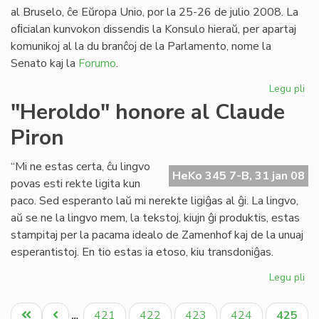
Pa
al Bruselo, ĉe Eŭropa Unio, por la 25-26 de julio 2008. La
oﬁcialan kunvokon dissendis la Konsulo hieraŭ, per apartaj
komunikoj al la du branĉoj de la Parlamento, nome la
Senato kaj la
Forumo
.
Legu pli
pri
Pa
"Heroldo" honore al Claude
ses
Piron
20
en
Br
“Mi ne estas certa, ĉu lingvo
HeKo 345 7-B, 31 jan 08
povas esti rekte ligita kun
paco. Sed esperanto laŭ mi nerekte ligiĝas al ĝi. La lingvo,
aŭ se ne la lingvo mem, la tekstoj, kiujn ĝi produktis, estas
stampitaj per la pacama idealo de Zamenhof kaj de la unuaj
esperantistoj. En tio estas ia etoso, kiu transdoniĝas.
Legu pli
pri
"H
Pagination
ho
Unua
Antaŭa
Paĝo
Paĝo
Paĝo
Paĝo
Aktual
421
422
423
424
425
…