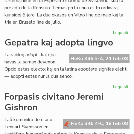
ĉi-semajnﬁne en la Esperanto-Domo de Svislando, sub la
prezido de la Konsulo. Temas pri la unua el tri ordinaraj
kunsidoj ĉi-jare. La dua okazos en Vilno ﬁne de majo kaj la
tria en Bruselo ﬁne de julio.
Legu pli
pri
La
Gepatra kaj adopta lingvo
Kap
ku
La radikoj
adopt-
kaj
opci-
se
HeKo 346 5-A, 21 feb 08
havas la saman devenon.
Opcio estas elekto; kaj en la latina
adoptare
signifas elekti
— adopti estas nur la dua senco.
Legu pli
pri
Ge
Forpasis civitano Jeremi
kaj
Gishron
ad
lin
Laŭ komuniko de c-ano
HeKo 346 4-C, 18 feb 08
Lennart Svensson en