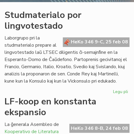
Studmaterialo por
lingvotestado
Laborgrupo pri la
HeKo 346 9-C, 25 feb 08
studmaterialo prepare al
lingvotestado laŭ LTSEC diligentis ĉi-semajnﬁne en la
Esperanto-Domo de Ĉaŭdefono. Partoprenis gecivitanoj el
Francio, Germanio, Italio, Kroatio, Svedio kaj Svislando, kiuj
analizis la proponaron de sen. Conde Rey kaj Martinelli,
kune kun la Konsulo kaj kun la Vickonsulo pri edukado.
Legu pli
pri
St
LF-koop en konstanta
po
ekspansio
li
La ĝenerala Asembleo de
HeKo 346 8-B, 24 feb 08
Kooperativo de Literatura