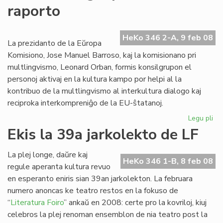
raporto
pri
ka
en
HeKo 346 2-A, 9 feb 08
Fla
La prezidanto de la Eŭropa
Komisiono, Jose Manuel Barroso, kaj la komisionano pri
multlingvismo, Leonard Orban, formis konsilgrupon el
personoj aktivaj en la kultura kampo por helpi al la
kontribuo de la multlingvismo al interkultura dialogo kaj
reciproka interkompreniĝo de la EU-ŝtatanoj.
Legu pli
pri
Int
Ekis la 39a jarkolekto de LF
lin
ra
La plej longe, daŭre kaj
HeKo 346 1-B, 8 feb 08
regule aperanta kultura revuo
en esperanto eniris sian 39an jarkolekton. La februara
numero anoncas ke teatro restos en la fokuso de
“
Literatura Foiro
” ankaŭ en 2008: certe pro la kovriloj, kiuj
celebros la plej renoman ensemblon de nia teatro post la