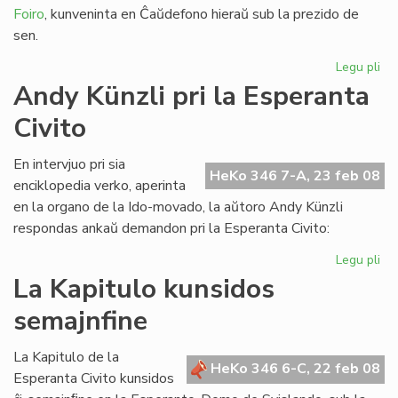
Foiro
, kunveninta en Ĉaŭdefono hieraŭ sub la prezido de
sen.
Legu pli
pri
LF-
Andy Künzli pri la Esperanta
ko
Civito
en
ko
ek
En intervjuo pri sia
HeKo 346 7-A, 23 feb 08
enciklopedia verko, aperinta
en la organo de la Ido-movado, la aŭtoro Andy Künzli
respondas ankaŭ demandon pri la Esperanta Civito:
Legu pli
pri
An
La Kapitulo kunsidos
Kün
semajnfine
pri
la
Es
La Kapitulo de la
HeKo 346 6-C, 22 feb 08
Civ
Esperanta Civito kunsidos