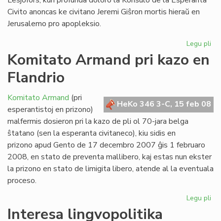
Lesjöfors, kun profunda doloro la Konsulo de la Esperanta
Civito anoncas ke civitano Jeremi Giŝron mortis hieraŭ en
Jerusalemo pro apopleksio.
Legu pli
pri
For
Komitato Armand pri kazo en
civ
Flandrio
Jer
Gi
Komitato Armand
(pri
HeKo 346 3-C, 15 feb 08
esperantistoj en prizono)
malfermis dosieron pri la kazo de pli ol 70-jara belga
ŝtatano (sen la esperanta civitaneco), kiu sidis en
prizono apud Gento de 17 decembro 2007 ĝis 1 februaro
2008, en stato de preventa mallibero, kaj estas nun ekster
la prizono en stato de limigita libero, atende al la eventuala
proceso.
Legu pli
pri
Ko
Interesa lingvopolitika
Ar