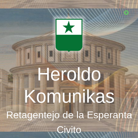
Skip
to
main
content
Heroldo
Komunikas
Retagentejo de la Esperanta
Civito