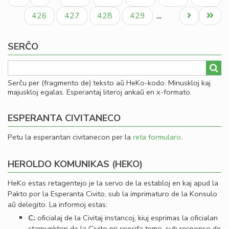
al
paĝo
paĝo
paĝo
Cl
Paĝo
Paĝo
Paĝo
Paĝo
Next
Last
426
427
428
429
…
Pir
page
page
SERĈO
Serĉu per (fragmento de) teksto aŭ HeKo-kodo. Minuskloj kaj
majuskloj egalas. Esperantaj literoj ankaŭ en x-formato.
ESPERANTA CIVITANECO
Petu la esperantan civitanecon per la
reta formularo
.
HEROLDO KOMUNIKAS (HEKO)
HeKo estas retagentejo je la servo de la establoj en kaj apud la
Pakto por la Esperanta Civito, sub la imprimaturo de la Konsulo
aŭ delegito. La informoj estas:
C:
oﬁcialaj de la Civitaj instancoj, kiuj esprimas la oﬁcialan
starpunkton de la Civito pri specifa temo, sub responso de