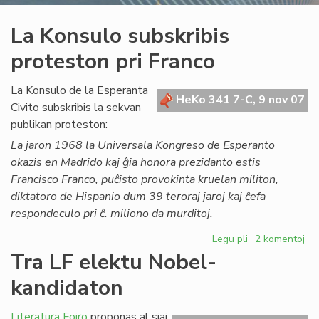
La Konsulo subskribis
proteston pri Franco
La Konsulo de la Esperanta
HeKo 341 7-C, 9 nov 07
Civito subskribis la sekvan
publikan proteston:
La jaron 1968 la Universala Kongreso de Esperanto
okazis en Madrido kaj ĝia honora prezidanto estis
Francisco Franco, puĉisto provokinta kruelan militon,
diktatoro de Hispanio dum 39 teroraj jaroj kaj ĉefa
respondeculo pri ĉ. miliono da murditoj.
Legu pli
pri
2 komentoj
La
Tra LF elektu Nobel-
Konsulo
kandidaton
subskribis
proteston
pri
Literatura Foiro
proponas al siaj