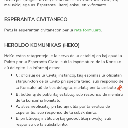
majuskloj egalas. Esperantaj literoj ankaŭ en x-formato.
ESPERANTA CIVITANECO
Petu la esperantan civitanecon per la
reta formularo
.
HEROLDO KOMUNIKAS (HEKO)
HeKo estas retagentejo je la servo de la establoj en kaj apud la
Pakto por la Esperanta Civito, sub la imprimaturo de la Konsulo
aŭ delegito. La informoj estas:
C:
oﬁcialaj de la Civitaj instancoj, kiuj esprimas la oﬁcialan
starpunkton de la Civito pri specifa temo, sub responso de
la Konsulo, aŭ de ties delegito, markitaj per la simbolo
.
B:
bultenaj de paktintaj establoj, sub responso de membro
de la koncerna komitato.
A:
alies neoﬁcialaj, pri kio ajn utila por la evoluo de
Esperantio, sub responso de la subskribinto.
E:
pri Eŭropaj institucioj kaj geopolitikaj novaĵoj, sub
responso de la subskribinto.