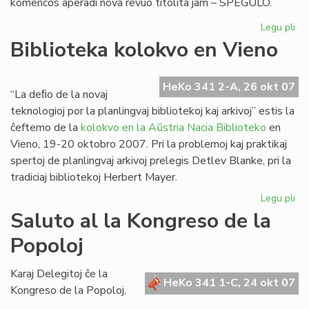
komencos aperadi nova revuo titolita jam – SPEGULO.
Legu pli
pri
"S
Biblioteka kolokvo en Vieno
no
re
el
HeKo 341 2-A, 26 okt 07
“La deﬁo de la novaj
Po
teknologioj por la planlingvaj bibliotekoj kaj arkivoj” estis la
ĉeftemo de la
kolokvo en la Aŭstria Nacia Biblioteko
en
Vieno, 19-20 oktobro 2007. Pri la problemoj kaj praktikaj
spertoj de planlingvaj arkivoj prelegis Detlev Blanke, pri la
tradiciaj bibliotekoj Herbert Mayer.
Legu pli
pri
Bib
Saluto al la Kongreso de la
ko
Popoloj
en
Vi
Karaj Delegitoj ĉe la
HeKo 341 1-C, 24 okt 07
Kongreso de la Popoloj,