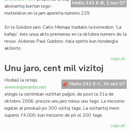
HeKo 341 6-B, 1 nov 07
Franco
abonantoj buntan lego-
materialon en la jam aperinta numero 229.
En la Goldoni-jaro: Carlo Minnaja tradukis la komedion “La
kafejo”, kies unua akto premieras en la oktobra numero de la
revuo. Aldonas Paul Gubbins: itala spirito kun nordangla
akĉento
Legu pli
pri
Tr
Unu jaro, cent mil vizitoj
LF
ele
Hodiaŭ la retejo
No
HeKo 341 5-C, 30 okt 07
www.esperantio.net
ka
atingis la centmilan vizititan paĝon, de post la 31a de
oktobro 2006: precize unu jaro minus unu tago. La mezumo
egalas al preskaŭ po 300 vizitoj tage. La vizitantoj mem
superis 74.000, kun mezumo de pli ol 200 tage.
Legu pli
pri