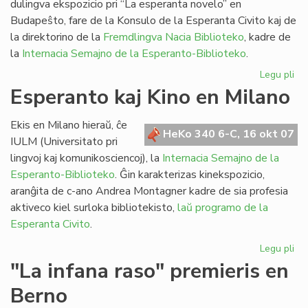
dulingva ekspozicio pri “La esperanta novelo” en
Budapeŝto, fare de la Konsulo de la Esperanta Civito kaj de
la direktorino de la
Fremdlingva Nacia Biblioteko
, kadre de
la
Internacia Semajno de la Esperanto-Biblioteko
.
Legu pli
pri
Eks
Esperanto kaj Kino en Milano
pri
la
Ekis en Milano hieraŭ, ĉe
es
HeKo 340 6-C, 16 okt 07
IULM (Universitato pri
no
lingvoj kaj komunikosciencoj), la
Internacia Semajno de la
Esperanto-Biblioteko
. Ĝin karakterizas kinekspozicio,
aranĝita de c-ano Andrea Montagner kadre de sia profesia
aktiveco kiel surloka bibliotekisto,
laŭ programo de la
Esperanta Civito
.
Legu pli
pri
Es
"La infana raso" premieris en
kaj
Berno
Ki
en