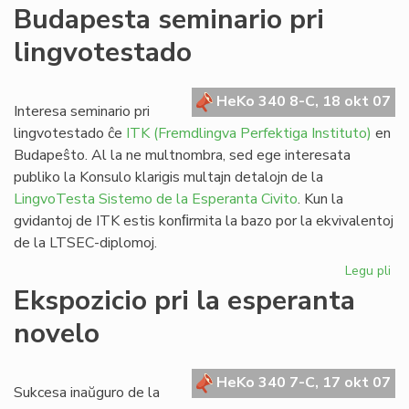
De
Budapesta seminario pri
Vik
lingvotestado
al
@-
libr
HeKo 340 8-C, 18 okt 07
blu
Interesa seminario pri
kaj
lingvotestado ĉe
ITK (Fremdlingva Perfektiga Instituto)
en
da
Budapeŝto. Al la ne multnombra, sed ege interesata
publiko la Konsulo klarigis multajn detalojn de la
LingvoTesta Sistemo de la Esperanta Civito
. Kun la
gvidantoj de ITK estis konﬁrmita la bazo por la ekvivalentoj
de la LTSEC-diplomoj.
Legu pli
pri
Bu
Ekspozicio pri la esperanta
se
novelo
pri
li
HeKo 340 7-C, 17 okt 07
Sukcesa inaŭguro de la