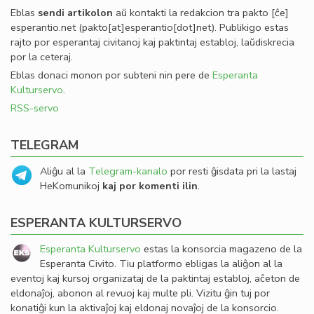
Eblas
sendi
artikolon
aŭ kontakti la redakcion tra
pakto
[ĉe]
esperantio
.
net
(pakto[at]esperantio[dot]net)
. Publikigo estas
rajto por esperantaj civitanoj kaj paktintaj establoj, laŭdiskrecia
por la ceteraj.
Eblas donaci monon por subteni nin pere de
Esperanta
Kulturservo
.
RSS-servo
TELEGRAM
Aliĝu al la
Telegram-kanalo
por resti ĝisdata pri la lastaj
HeKomunikoj
kaj por komenti ilin
.
ESPERANTA KULTURSERVO
Esperanta Kulturservo
estas la konsorcia magazeno de la
Esperanta Civito. Tiu platformo ebligas la aliĝon al la
eventoj kaj kursoj organizataj de la paktintaj establoj, aĉeton de
eldonaĵoj, abonon al revuoj kaj multe pli. Vizitu ĝin tuj por
konatiĝi kun la aktivaĵoj kaj eldonaj novaĵoj de la konsorcio.