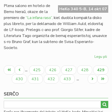
Mi
Plena salono en hotelo de
HeKo 340 5-B, 14 okt 07
Berno hieraŭ, okaze de la
premiero de
“La infana raso”,
kiel duobla kompakta disko
plus libreto, per la deklamado de William Auld, eldonitaj
de LF-koop. Prelegis c-ano prof. Giorgio Silfer, kadre de
Literatura Tago organizita de bernaj esperantistoj, unuavice
s-ro Bruno Graf, kun la subteno de Svisa Esperanto-
Societo.
Legu pli
pri
"L
Pagination
inf
Unua
Antaŭa
Paĝo
Paĝo
Paĝo
Paĝo
Aktual
425
426
427
428
429
…
ra
paĝo
paĝo
paĝo
pre
Paĝo
Paĝo
Paĝo
Paĝo
Next
Last
430
431
432
433
…
en
page
page
Be
SERĈO
Serĉu per (fragmento de) teksto aŭ HeKo-kodo. Minuskloj kaj