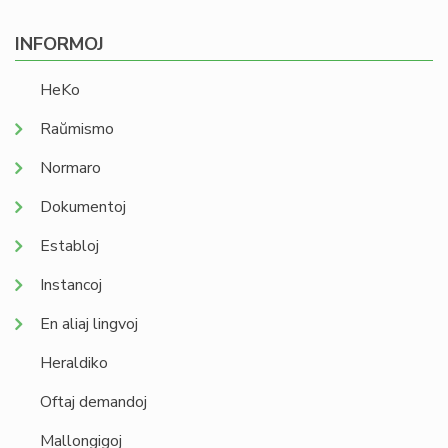
INFORMOJ
HeKo
Raŭmismo
Normaro
Dokumentoj
Establoj
Instancoj
En aliaj lingvoj
Heraldiko
Oftaj demandoj
Mallongigoj