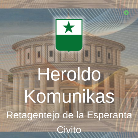
Skip
to
main
content
Heroldo
Komunikas
Retagentejo de la Esperanta
Civito