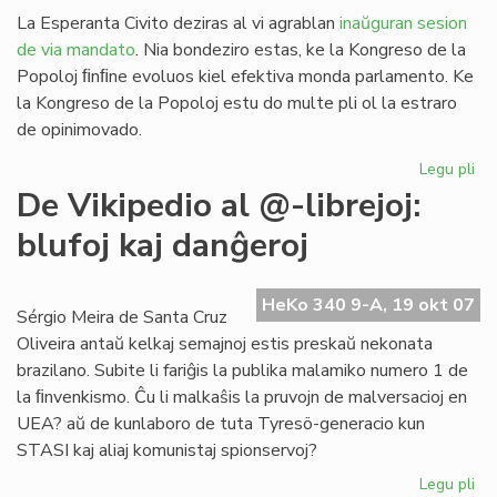
La Esperanta Civito deziras al vi agrablan
inaŭguran sesion
de via mandato
. Nia bondeziro estas, ke la Kongreso de la
Popoloj ﬁnﬁne evoluos kiel efektiva monda parlamento. Ke
la Kongreso de la Popoloj estu do multe pli ol la estraro
de opinimovado.
Legu pli
pri
Sa
De Vikipedio al @-librejoj:
al
blufoj kaj danĝeroj
la
Ko
de
HeKo 340 9-A, 19 okt 07
la
Sérgio Meira de Santa Cruz
Po
Oliveira antaŭ kelkaj semajnoj estis preskaŭ nekonata
brazilano. Subite li fariĝis la publika malamiko numero 1 de
la ﬁnvenkismo. Ĉu li malkaŝis la pruvojn de malversacioj en
UEA? aŭ de kunlaboro de tuta Tyresö-generacio kun
STASI kaj aliaj komunistaj spionservoj?
Legu pli
pri