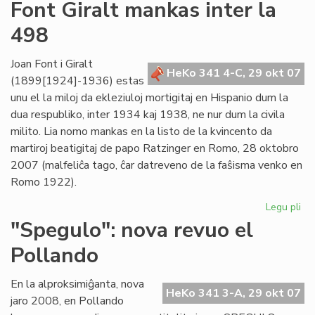
Un
Font Giralt mankas inter la
jar
498
ce
mil
viz
Joan Font i Giralt
HeKo 341 4-C, 29 okt 07
(1899[1924]-1936) estas
unu el la miloj da ekleziuloj mortigitaj en Hispanio dum la
dua respubliko, inter 1934 kaj 1938, ne nur dum la civila
milito. Lia nomo mankas en la listo de la kvincento da
martiroj beatigitaj de papo Ratzinger en Romo, 28 oktobro
2007 (malfeliĉa tago, ĉar datreveno de la faŝisma venko en
Romo 1922).
Legu pli
pri
Fo
"Spegulo": nova revuo el
Gir
Pollando
ma
int
la
En la alproksimiĝanta, nova
HeKo 341 3-A, 29 okt 07
49
jaro 2008, en Pollando