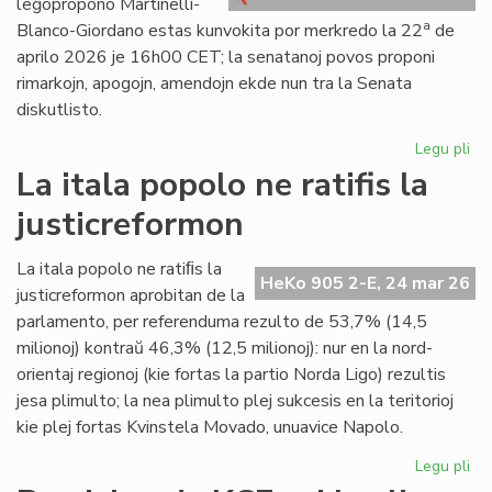
leĝopropono Martinelli-
kri
a
Blanco-Giordano estas kunvokita por merkredo la 22
de
aprilo 2026 je 16h00 CET; la senatanoj povos proponi
rimarkojn, apogojn, amendojn ekde nun tra la Senata
diskutlisto.
Legu pli
pri
Se
La itala popolo ne ratifis la
pri
justicreformon
la
le
Mar
La itala popolo ne ratiﬁs la
HeKo 905 2-E, 24 mar 26
Bl
justicreformon aprobitan de la
Gi
parlamento, per referenduma rezulto de 53,7% (14,5
milionoj) kontraŭ 46,3% (12,5 milionoj): nur en la nord-
orientaj regionoj (kie fortas la partio Norda Ligo) rezultis
jesa plimulto; la nea plimulto plej sukcesis en la teritorioj
kie plej fortas Kvinstela Movado, unuavice Napolo.
Legu pli
pri
La