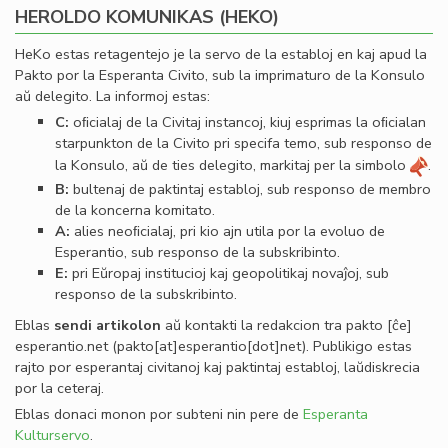
HEROLDO KOMUNIKAS (HEKO)
HeKo estas retagentejo je la servo de la establoj en kaj apud la
Pakto por la Esperanta Civito, sub la imprimaturo de la Konsulo
aŭ delegito. La informoj estas:
C:
oﬁcialaj de la Civitaj instancoj, kiuj esprimas la oﬁcialan
starpunkton de la Civito pri specifa temo, sub responso de
la Konsulo, aŭ de ties delegito, markitaj per la simbolo
.
B:
bultenaj de paktintaj establoj, sub responso de membro
de la koncerna komitato.
A:
alies neoﬁcialaj, pri kio ajn utila por la evoluo de
Esperantio, sub responso de la subskribinto.
E:
pri Eŭropaj institucioj kaj geopolitikaj novaĵoj, sub
responso de la subskribinto.
Eblas
sendi
artikolon
aŭ kontakti la redakcion tra
pakto
[ĉe]
esperantio
.
net
(pakto[at]esperantio[dot]net)
. Publikigo estas
rajto por esperantaj civitanoj kaj paktintaj establoj, laŭdiskrecia
por la ceteraj.
Eblas donaci monon por subteni nin pere de
Esperanta
Kulturservo
.