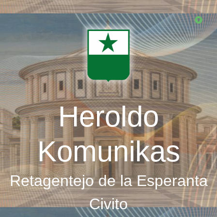
Skip
to
main
content
Heroldo
Komunikas
Retagentejo de la Esperanta
Civito