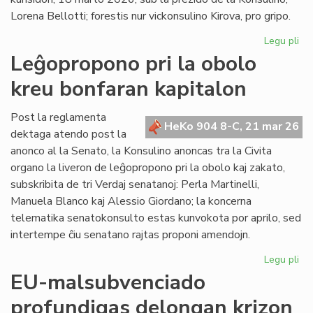
en
Lorena Bellotti; forestis nur vickonsulino Kirova, pro gripo.
ue
Legu pli
pri
La
Leĝopropono pri la obolo
Kap
kreu bonfaran kapitalon
ĝo
ra
pri
Post la reglamenta
HeKo 904 8-C, 21 mar 26
kr
dektaga atendo post la
akt
anonco al la Senato, la Konsulino anoncas tra la Civita
organo la liveron de leĝopropono pri la obolo kaj zakato,
subskribita de tri Verdaj senatanoj: Perla Martinelli,
Manuela Blanco kaj Alessio Giordano; la koncerna
telematika senatokonsulto estas kunvokota por aprilo, sed
intertempe ĉiu senatano rajtas proponi amendojn.
Legu pli
pri
Le
EU-malsubvenciado
pri
profundigas delongan krizon
la