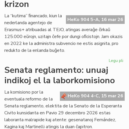
krizon
en
Pa
La “kutima” ﬁnancado, kiun la
HeKo 904 5-A, 16 mar 26
nederlanda agentejo de
Erasmus+ atribuadas al TEJO, atingas averaĝe ĉirkaŭ
125.000 eŭrojn, uzitajn ĉefe por dungi oﬁcistojn. Jam okazis
en 2022 ke la administra subvencio ne estis asignita, pro
redukto de la enlanda buĝeto.
Legu pli
pri
TE
Senata reglamento: unuaj
alf
indikoj el la laborkomisiono
fi
kri
La komisiono por la
HeKo 904 4-C, 15 mar 26
eventuala reformo de la
Senata reglamento, elektita de la Senato de la Esperanta
Civito kunsidanta en Pavio 29 decembro 2026 estas
laboranta malrapide kaj atente: gesenatanoj Fernández,
Kagina kaj Martinelli atingis la duan ĉapitron.