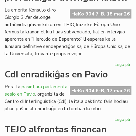
ob
kr
La emerita Konsulo d-ro
HeKo 904 7-B, 18 mar 26
bo
Giorgio Silfer delonge
kap
antaŭvidis gravan krizon en TEJO, kaze ke Eŭropa Unio
fermus la kranon el kiu ﬂuas subvenciado; tial en intervjuo
aperonta en “Heroldo de Esperanto” li esperas ke la
Junulara deﬁnitive sendependiĝos kaj de Eŭropa Unio kaj de
la Universala, trovante propran vojon.
Legu pli
pri
EU
CdI enradikiĝas en Pavio
ma
pr
Post la
pasintjara parlamenta
de
HeKo 904 6-B, 17 mar 26
sesio en Pavio
, organizita de
kri
Centro di Interlinguistica (CdI), la itala paktinto faris hodiaŭ
plian paŝon al enradikiĝo en la lombardia urbo.
Legu pli
pri
CdI
TEJO alfrontas financan
enr