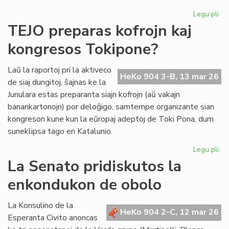
Legu pli
pri
Se
TEJO preparas kofrojn kaj
re
kongresos Tokipone?
un
ind
el
Laŭ la raportoj pri la aktiveco
HeKo 904 3-B, 13 mar 26
la
de siaj dungitoj, ŝajnas ke la
la
Junulara estas preparanta siajn kofrojn (aŭ vakajn
banankartonojn) por deloĝigo, samtempe organizante sian
kongreson kune kun la eŭropaj adeptoj de Toki Pona, dum
suneklipsa tago en Katalunio.
Legu pli
pri
TE
La Senato pridiskutos la
pr
enkondukon de obolo
kof
kaj
ko
La Konsulino de la
HeKo 904 2-C, 12 mar 26
To
Esperanta Civito anoncas