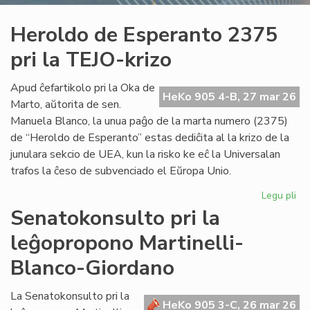
Heroldo de Esperanto 2375
pri la TEJO-krizo
Apud ĉefartikolo pri la Oka de
HeKo 905 4-B, 27 mar 26
Marto, aŭtorita de sen.
Manuela Blanco, la unua paĝo de la marta numero (2375)
de “Heroldo de Esperanto” estas dediĉita al la krizo de la
junulara sekcio de UEA, kun la risko ke eĉ la Universalan
trafos la ĉeso de subvenciado el Eŭropa Unio.
Legu pli
pri
He
Senatokonsulto pri la
de
leĝopropono Martinelli-
Es
23
Blanco-Giordano
pri
la
La Senatokonsulto pri la
TE
HeKo 905 3-C, 26 mar 26