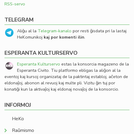
RSS-servo
TELEGRAM
Aliĝu al la
Telegram-kanalo
por resti ĝisdata pri la lastaj
HeKomunikoj
kaj por komenti ilin
.
ESPERANTA KULTURSERVO
Esperanta Kulturservo
estas la konsorcia magazeno de la
Esperanta Civito. Tiu platformo ebligas la aliĝon al la
eventoj kaj kursoj organizataj de la paktintaj establoj, aĉeton de
eldonaĵoj, abonon al revuoj kaj multe pli. Vizitu ĝin tuj por
konatiĝi kun la aktivaĵoj kaj eldonaj novaĵoj de la konsorcio.
INFORMOJ
HeKo
Raŭmismo