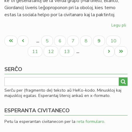
ke tri gesenatanoj de la Verda grupo (Martinelli, Blanco,
Giordano) liveris leĝoproponon pri la oboloj, kies temo
estas la sociala helpo por la civitanaro kaj la paktintoj.
Legu pli
pri
La
Pagination
Se
Unua
Antaŭa
Paĝo
Paĝo
Paĝo
Paĝo
Aktuala
Paĝo
5
6
7
8
9
10
…
pri
paĝo
paĝo
paĝo
la
Paĝo
Paĝo
Paĝo
Next
Last
11
12
13
…
en
page
page
de
SERĈO
ob
Serĉu per (fragmento de) teksto aŭ HeKo-kodo. Minuskloj kaj
majuskloj egalas. Esperantaj literoj ankaŭ en x-formato.
ESPERANTA CIVITANECO
Petu la esperantan civitanecon per la
reta formularo
.