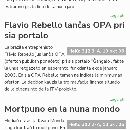
estrarano ĝis la ﬁno de la nuna jaro.
Legu pli
pri
Joz
Flavio Rebello lanĉas OPA pri
Ba
sia portalo
es
la
no
La brazila entreprenisto
HeKo 312 3-A, 10 okt 06
pr
Flàvio Rebello ĵus lanĉis OPA
de
(oferton publikan por aĉeto) pri sia portalo “Ĝangalo”, fakte
HE
la unua retgazeto en esperanto, funkcianta ekde januaro
2003. En sia OPA Rebello tamen ne indikas la minimuman
oferton. La decidon kaŭzis la tro malfacila ﬁnanca situacio
de la elpensinto de la ITV-projekto.
Legu pli
pri
Fla
Mortpuno en la nuna mondo
Re
la
Hodiaŭ estas la Kvara Monda
OP
HeKo 312 2-A, 10 okt 06
Tago kontraŭ la mortpuno. En
pri