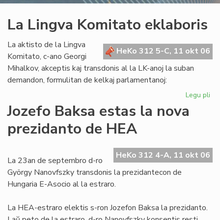
La Lingva Komitato eklaboris
La aktisto de la Lingva
HeKo 312 5-C, 11 okt 06
Komitato, c-ano Georgi
Mihalkov, akceptis kaj transdonis al la LK-anoj la suban
demandon, formulitan de kelkaj parlamentanoj:
Legu pli
pri
La
Jozefo Baksa estas la nova
Li
prezidanto de HEA
Ko
ekl
HeKo 312 4-A, 11 okt 06
La 23an de septembro d-ro
György Nanovfszky transdonis la prezidantecon de
Hungaria E-Asocio al la estraro.
La HEA-estraro elektis s-ron Jozefon Baksa la prezidanto.
Laŭ peto de la estraro, d-ro Nanovfszky konsentis resti