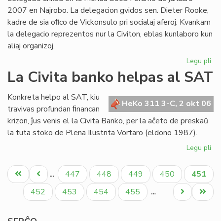
2007 en Najrobo. La delegacion gvidos sen. Dieter Rooke,
kadre de sia oﬁco de Vickonsulo pri socialaj aferoj. Kvankam
la delegacio reprezentos nur la Civiton, eblas kunlaboro kun
aliaj organizoj.
Legu pli
pri
Ofi
La Civita banko helpas al SAT
de
en
Konkreta helpo al SAT, kiu
la
HeKo 311 3-C, 2 okt 06
travivas profundan ﬁnancan
Mo
krizon, ĵus venis el la Civita Banko, per la aĉeto de preskaŭ
So
la tuta stoko de Plena Ilustrita Vortaro (eldono 1987).
Fo
20
Legu pli
pri
La
Pagination
Civ
Unua
Antaŭa
Paĝo
Paĝo
Paĝo
Paĝo
Aktual
447
448
449
450
451
…
ba
paĝo
paĝo
paĝo
he
Paĝo
Paĝo
Paĝo
Paĝo
Next
Last
452
453
454
455
…
al
page
page
SA