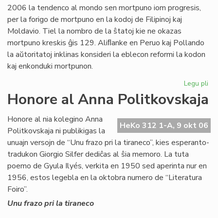
2006 la tendenco al mondo sen mortpuno iom progresis,
sia
per la forigo de mortpuno en la kodoj de Filipinoj kaj
por
Moldavio. Tiel la nombro de la ŝtatoj kie ne okazas
mortpuno kreskis ĝis 129. Aliﬂanke en Peruo kaj Pollando
la aŭtoritatoj inklinas konsideri la eblecon reformi la kodon
kaj enkonduki mortpunon.
Legu pli
pri
Mo
Honore al Anna Politkovskaja
en
la
Honore al nia kolegino Anna
nu
HeKo 312 1-A, 9 okt 06
Politkovskaja ni publikigas la
mo
unuajn versojn de “Unu frazo pri la tiraneco”, kies esperanto-
tradukon Giorgio Silfer dediĉas al ŝia memoro. La tuta
poemo de Gyula Ilyés, verkita en 1950 sed aperinta nur en
1956, estos legebla en la oktobra numero de “Literatura
Foiro”.
Unu frazo pri la tiraneco