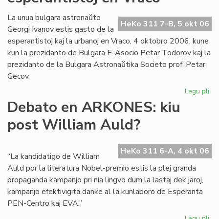
la
Kul
La unua bulgara astronaŭto
HeKo 311 7-B, 5 okt 06
Se
Georgi Ivanov estis gasto de la
de
esperantistoj kaj la urbanoj en Vraco, 4 oktobro 2006, kune
KC
kun la prezidanto de Bulgara E-Asocio Petar Todorov kaj la
prezidanto de la Bulgara Astronaŭtika Societo prof. Petar
Gecov.
Legu pli
pri
As
Debato en ARKONES: kiu
int
post William Auld?
esp
en
Vr
HeKo 311 6-A, 4 okt 06
“La kandidatigo de William
Auld por la literatura Nobel-premio estis la plej granda
propaganda kampanjo pri nia lingvo dum la lastaj dek jaroj,
kampanjo efektivigita danke al la kunlaboro de Esperanta
PEN-Centro kaj EVA.”
Legu pli
pri