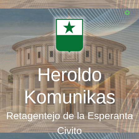
Skip
to
main
content
Heroldo
Komunikas
Retagentejo de la Esperanta
Civito