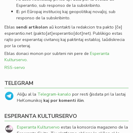
Esperantio, sub responso de la subskribinto.
E:
pri Eŭropaj institucioj kaj geopolitikaj novaĵoj, sub
responso de la subskribinto.
Eblas
sendi
artikolon
aŭ kontakti la redakcion tra
pakto
[ĉe]
esperantio
.
net
(pakto[at]esperantio[dot]net)
. Publikigo estas
rajto por esperantaj civitanoj kaj paktintaj establoj, laŭdiskrecia
por la ceteraj.
Eblas donaci monon por subteni nin pere de
Esperanta
Kulturservo
.
RSS-servo
TELEGRAM
Aliĝu al la
Telegram-kanalo
por resti ĝisdata pri la lastaj
HeKomunikoj
kaj por komenti ilin
.
ESPERANTA KULTURSERVO
Esperanta Kulturservo
estas la konsorcia magazeno de la