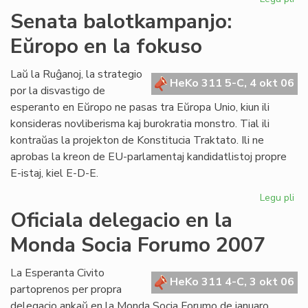
De
Senata balotkampanjo:
en
Eŭropo en la fokuso
AR
kiu
po
Laŭ la Ruĝanoj, la strategio
HeKo 311 5-C, 4 okt 06
Wi
por la disvastigo de
Au
esperanto en Eŭropo ne pasas tra Eŭropa Unio, kiun ili
konsideras novliberisma kaj burokratia monstro. Tial ili
kontraŭas la projekton de Konstitucia Traktato. Ili ne
aprobas la kreon de EU-parlamentaj kandidatlistoj propre
E-istaj, kiel E-D-E.
Legu pli
pri
Se
Oficiala delegacio en la
ba
Monda Socia Forumo 2007
Eŭ
en
la
La Esperanta Civito
HeKo 311 4-C, 3 okt 06
fo
partoprenos per propra
delegacio ankaŭ en la Monda Socia Forumo de januaro