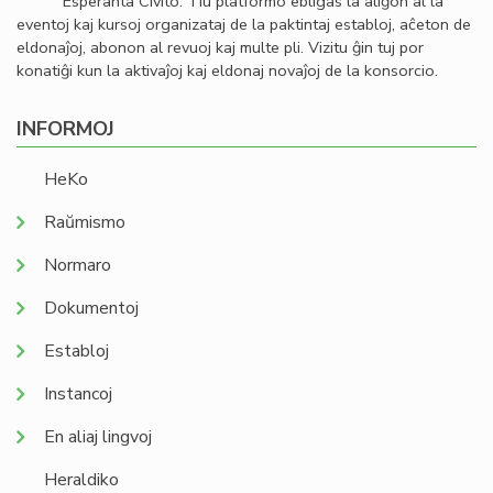
Esperanta Civito. Tiu platformo ebligas la aliĝon al la
eventoj kaj kursoj organizataj de la paktintaj establoj, aĉeton de
eldonaĵoj, abonon al revuoj kaj multe pli. Vizitu ĝin tuj por
konatiĝi kun la aktivaĵoj kaj eldonaj novaĵoj de la konsorcio.
INFORMOJ
HeKo
Raŭmismo
Normaro
Dokumentoj
Establoj
Instancoj
En aliaj lingvoj
Heraldiko