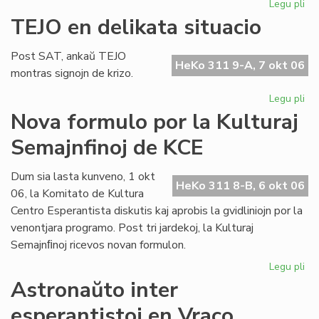
Legu pli
pri
Ho
TEJO en delikata situacio
al
An
Post SAT, ankaŭ TEJO
Pol
HeKo 311 9-A, 7 okt 06
montras signojn de krizo.
Legu pli
pri
TE
Nova formulo por la Kulturaj
en
Semajnfinoj de KCE
del
sit
Dum sia lasta kunveno, 1 okt
HeKo 311 8-B, 6 okt 06
06, la Komitato de Kultura
Centro Esperantista diskutis kaj aprobis la gvidliniojn por la
venontjara programo. Post tri jardekoj, la Kulturaj
Semajnﬁnoj ricevos novan formulon.
Legu pli
pri
No
Astronaŭto inter
fo
esperantistoj en Vraco
po