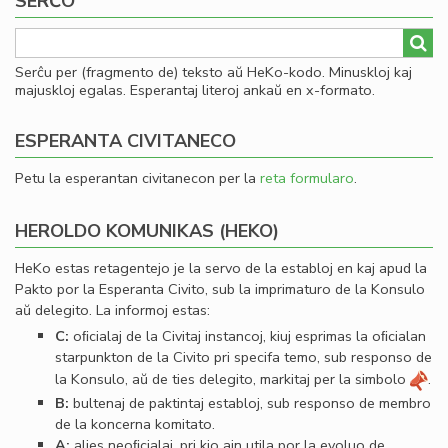
SERĈO
Serĉu per (fragmento de) teksto aŭ HeKo-kodo. Minuskloj kaj
majuskloj egalas. Esperantaj literoj ankaŭ en x-formato.
ESPERANTA CIVITANECO
Petu la esperantan civitanecon per la
reta formularo
.
HEROLDO KOMUNIKAS (HEKO)
HeKo estas retagentejo je la servo de la establoj en kaj apud la
Pakto por la Esperanta Civito, sub la imprimaturo de la Konsulo
aŭ delegito. La informoj estas:
C:
oﬁcialaj de la Civitaj instancoj, kiuj esprimas la oﬁcialan
starpunkton de la Civito pri specifa temo, sub responso de
la Konsulo, aŭ de ties delegito, markitaj per la simbolo
.
B:
bultenaj de paktintaj establoj, sub responso de membro
de la koncerna komitato.
A:
alies neoﬁcialaj, pri kio ajn utila por la evoluo de