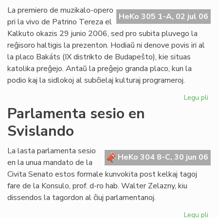
Ba
La premiero de muzikalo-opero
HeKo 305 1-A, 02 jul 06
kaj
pri la vivo de Patrino Tereza el
tiu
Kalkuto okazis 29 junio 2006, sed pro subita pluvego la
de
reĝisoro haltigis la prezenton. Hodiaŭ ni denove povis iri al
UE
la placo Bakáts (IX distrikto de Budapeŝto), kie situas
katolika preĝejo. Antaŭ la preĝejo granda placo, kun la
podio kaj la sidlokoj al subĉielaj kulturaj programeroj.
Legu pli
pri
Pr
Parlamenta sesio en
de
Svislando
"Kr
po
am
La lasta parlamenta sesio
HeKo 304 8-C, 30 jun 06
pri
en la unua mandato de la
Pat
Civita Senato estos formale kunvokita post kelkaj tagoj
Te
fare de la Konsulo, prof. d-ro hab. Walter Zelazny, kiu
dissendos la tagordon al ĉiuj parlamentanoj.
Legu pli
pri