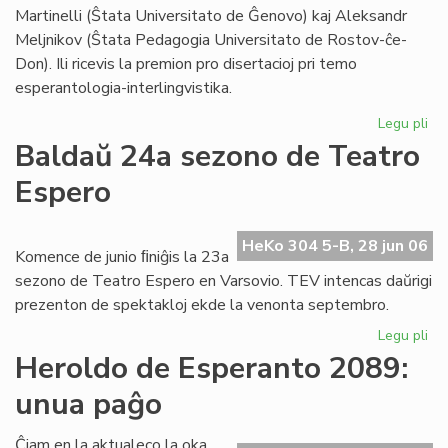
Foi
Martinelli (Ŝtata Universitato de Ĝenovo) kaj Aleksandr
Meljnikov (Ŝtata Pedagogia Universitato de Rostov-ĉe-
Don). Ili ricevis la premion pro disertacioj pri temo
esperantologia-interlingvistika.
Legu pli
pri
Sti
Baldaŭ 24a sezono de Teatro
La
Espero
al
du
es
HeKo 304 5-B, 28 jun 06
civ
Komence de junio ﬁniĝis la 23a
sezono de Teatro Espero en Varsovio. TEV intencas daŭrigi
prezenton de spektakloj ekde la venonta septembro.
Legu pli
pri
Ba
Heroldo de Esperanto 2089:
24
unua paĝo
se
de
Te
Ĉiam en la aktualeco la oka