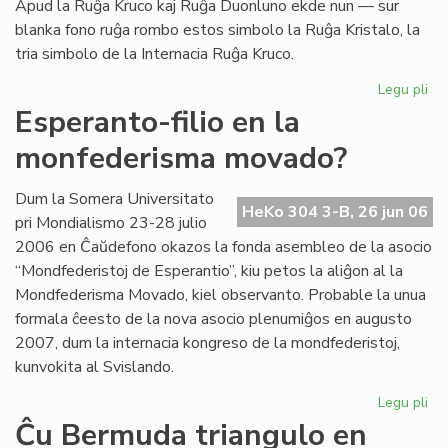
Apud la Ruĝa Kruco kaj Ruĝa Duonluno ekde nun — sur
blanka fono ruĝa rombo estos simbolo la Ruĝa Kristalo, la
tria simbolo de la Internacia Ruĝa Kruco.
Legu pli
pri
La
Esperanto-filio en la
tri
monfederisma movado?
em
de
la
Dum la Somera Universitato
HeKo 304 3-B, 26 jun 06
Ru
pri Mondialismo 23-28 julio
Kr
2006 en Ĉaŭdefono okazos la fonda asembleo de la asocio
“Mondfederistoj de Esperantio”, kiu petos la aliĝon al la
Mondfederisma Movado, kiel observanto. Probable la unua
formala ĉeesto de la nova asocio plenumiĝos en augusto
2007, dum la internacia kongreso de la mondfederistoj,
kunvokita al Svislando.
Legu pli
pri
Es
Ĉu Bermuda triangulo en
fili