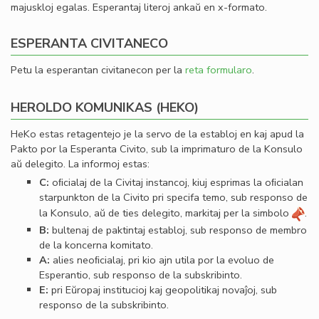
majuskloj egalas. Esperantaj literoj ankaŭ en x-formato.
ESPERANTA CIVITANECO
Petu la esperantan civitanecon per la
reta formularo
.
HEROLDO KOMUNIKAS (HEKO)
HeKo estas retagentejo je la servo de la establoj en kaj apud la
Pakto por la Esperanta Civito, sub la imprimaturo de la Konsulo
aŭ delegito. La informoj estas:
C:
oﬁcialaj de la Civitaj instancoj, kiuj esprimas la oﬁcialan
starpunkton de la Civito pri specifa temo, sub responso de
la Konsulo, aŭ de ties delegito, markitaj per la simbolo
.
B:
bultenaj de paktintaj establoj, sub responso de membro
de la koncerna komitato.
A:
alies neoﬁcialaj, pri kio ajn utila por la evoluo de
Esperantio, sub responso de la subskribinto.
E:
pri Eŭropaj institucioj kaj geopolitikaj novaĵoj, sub
responso de la subskribinto.