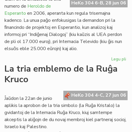
HeKo 304 6-B, 28 jun 06
Es
numero de
Heroldo de
Esperanto
en 2006, aperanta kun regula trisemajna
kadenco. La unua paĝo enfokusigas la demandon pri la
ﬁnancindo de projektoj en Esperantio, kun analizoj kaj
informoj pri “Indiĝenaj Dialogoj” (kiu kaŭzis al UEA perdon
de pli ol 17.000 euroj), pri Internacia Televido (kiu ĝis nun
elsuĉis eble 25.000 eŭrojn) kaj alio.
Legu pli
pri
He
La tria emblemo de la Ruĝa
de
Kruco
Es
20
un
HeKo 304 4-C, 27 jun 06
pa
Ĵaŭdon la 22an de junio
aplikis la aprobon de la tria simbolo (la Ruĝa Kristalo) la
gvidantoj de la Internacia Ruĝa Kruco, kiuj samtempe
akceptis la aliĝojn de du novaj membroj kiel partneraj socioj,
Israelo kaj Palestino.