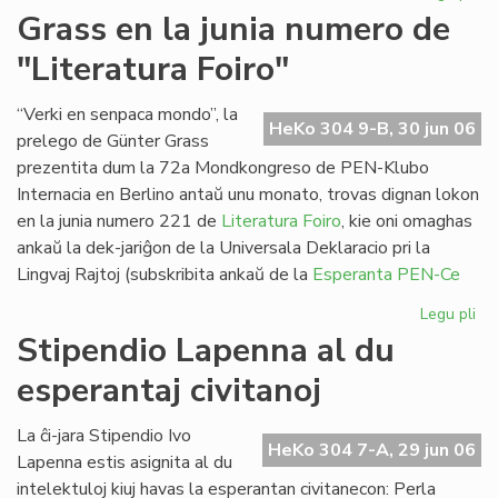
Pa
Grass en la junia numero de
ses
"Literatura Foiro"
en
Sv
“Verki en senpaca mondo”, la
HeKo 304 9-B, 30 jun 06
prelego de Günter Grass
prezentita dum la 72a Mondkongreso de PEN-Klubo
Internacia en Berlino antaŭ unu monato, trovas dignan lokon
en la junia numero 221 de
Literatura Foiro
, kie oni omaghas
ankaŭ la dek-jariĝon de la Universala Deklaracio pri la
Lingvaj Rajtoj (subskribita ankaŭ de la
Esperanta PEN-Ce
Legu pli
pri
Gr
Stipendio Lapenna al du
en
esperantaj civitanoj
la
jun
nu
La ĉi-jara Stipendio Ivo
HeKo 304 7-A, 29 jun 06
de
Lapenna estis asignita al du
"Li
intelektuloj kiuj havas la esperantan civitanecon: Perla