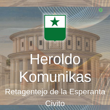
Skip
to
main
content
Heroldo
Komunikas
Retagentejo de la Esperanta
Civito