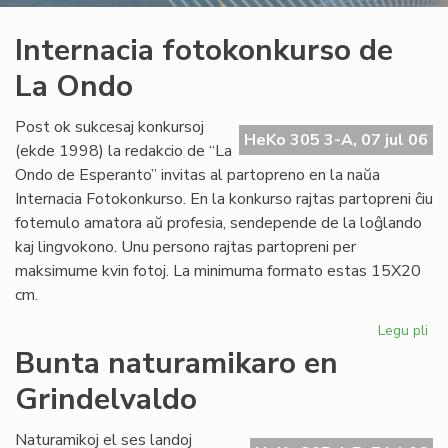
Internacia fotokonkurso de
La Ondo
Post ok sukcesaj konkursoj
HeKo 305 3-A, 07 jul 06
(ekde 1998) la redakcio de “La
Ondo de Esperanto” invitas al partopreno en la naŭa
Internacia Fotokonkurso. En la konkurso rajtas partopreni ĉiu
fotemulo amatora aŭ profesia, sendepende de la loĝlando
kaj lingvokono. Unu persono rajtas partopreni per
maksimume kvin fotoj. La minimuma formato estas 15X20
cm.
Legu pli
pri
Int
Bunta naturamikaro en
fo
Grindelvaldo
de
La
On
Naturamikoj el ses landoj