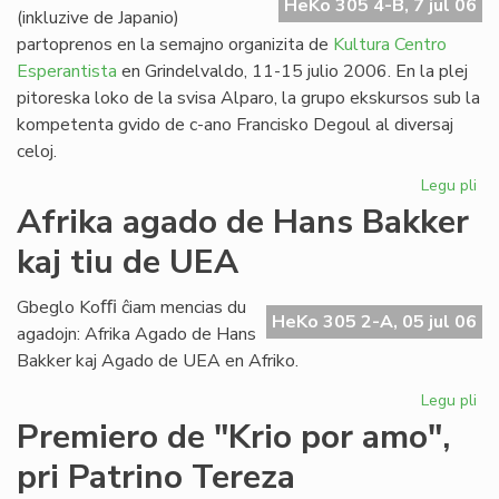
HeKo 305 4-B, 7 jul 06
(inkluzive de Japanio)
partoprenos en la semajno organizita de
Kultura Centro
Esperantista
en Grindelvaldo, 11-15 julio 2006. En la plej
pitoreska loko de la svisa Alparo, la grupo ekskursos sub la
kompetenta gvido de c-ano Francisko Degoul al diversaj
celoj.
Legu pli
pri
Bu
Afrika agado de Hans Bakker
na
kaj tiu de UEA
en
Gr
Gbeglo Koﬃ ĉiam mencias du
HeKo 305 2-A, 05 jul 06
agadojn: Afrika Agado de Hans
Bakker kaj Agado de UEA en Afriko.
Legu pli
pri
Afr
Premiero de "Krio por amo",
ag
pri Patrino Tereza
de
Ha