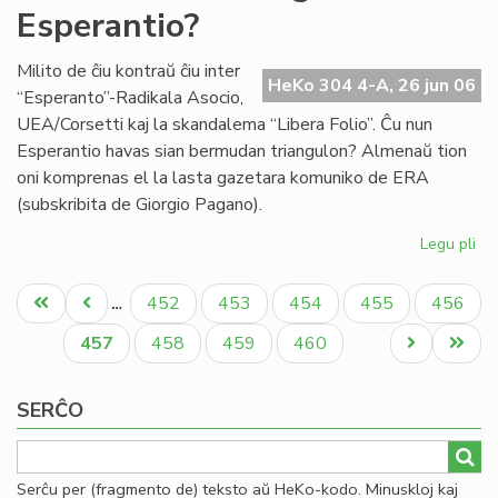
Esperantio?
en
la
mo
Milito de ĉiu kontraŭ ĉiu inter
HeKo 304 4-A, 26 jun 06
mo
“Esperanto”-Radikala Asocio,
UEA/Corsetti kaj la skandalema “Libera Folio”. Ĉu nun
Esperantio havas sian bermudan triangulon? Almenaŭ tion
oni komprenas el la lasta gazetara komuniko de ERA
(subskribita de Giorgio Pagano).
Legu pli
pri
Ĉu
Pagination
Be
Unua
Antaŭa
Paĝo
Paĝo
Paĝo
Paĝo
Paĝo
452
453
454
455
456
…
tri
paĝo
paĝo
en
Aktuala
Paĝo
Paĝo
Paĝo
Next
Last
457
458
459
460
Es
paĝo
page
page
SERĈO
Serĉu per (fragmento de) teksto aŭ HeKo-kodo. Minuskloj kaj