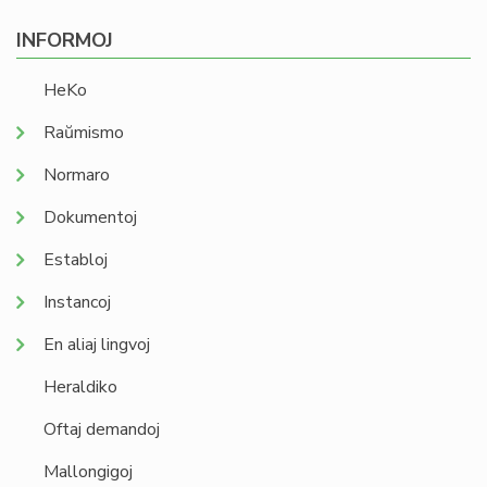
INFORMOJ
HeKo
Raŭmismo
Normaro
Dokumentoj
Establoj
Instancoj
En aliaj lingvoj
Heraldiko
Oftaj demandoj
Mallongigoj