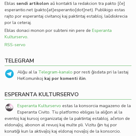
Eblas
sendi
artikolon
aŭ kontakti la redakcion tra
pakto
[ĉe]
esperantio
.
net
(pakto[at]esperantio[dot]net)
. Publikigo estas
rajto por esperantaj civitanoj kaj paktintaj establoj, laŭdiskrecia
por la ceteraj.
Eblas donaci monon por subteni nin pere de
Esperanta
Kulturservo
.
RSS-servo
TELEGRAM
Aliĝu al la
Telegram-kanalo
por resti ĝisdata pri la lastaj
HeKomunikoj
kaj por komenti ilin
.
ESPERANTA KULTURSERVO
Esperanta Kulturservo
estas la konsorcia magazeno de la
Esperanta Civito. Tiu platformo ebligas la aliĝon al la
eventoj kaj kursoj organizataj de la paktintaj establoj, aĉeton de
eldonaĵoj, abonon al revuoj kaj multe pli. Vizitu ĝin tuj por
konatiĝi kun la aktivaĵoj kaj eldonaj novaĵoj de la konsorcio.