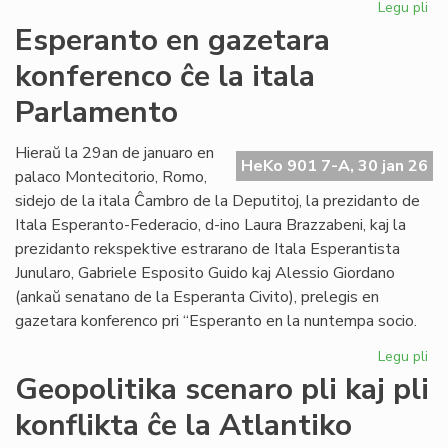
Legu pli
pri
EIE
Esperanto en gazetara
ku
konferenco ĉe la itala
pri
lit
Parlamento
fin
de
Hieraŭ la 29an de januaro en
la
HeKo 901 7-A, 30 jan 26
palaco Montecitorio, Romo,
un
se
sidejo de la itala Ĉambro de la Deputitoj, la prezidanto de
Itala Esperanto-Federacio, d-ino Laura Brazzabeni, kaj la
prezidanto rekspektive estrarano de Itala Esperantista
Junularo, Gabriele Esposito Guido kaj Alessio Giordano
(ankaŭ senatano de la Esperanta Civito), prelegis en
gazetara konferenco pri “Esperanto en la nuntempa socio.
Legu pli
pri
Es
Geopolitika scenaro pli kaj pli
en
konflikta ĉe la Atlantiko
ga
ko