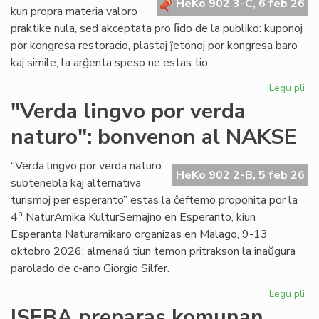
HeKo 902 3-C, 6 feb 26
kun propra materia valoro
praktike nula, sed akceptata pro ﬁdo de la publiko: kuponoj
por kongresa restoracio, plastaj ĵetonoj por kongresa baro
kaj simile; la arĝenta speso ne estas tio.
Legu pli
pri
La
"Verda lingvo por verda
sp
naturo": bonvenon al NAKSE
ne
"fi
mo
“Verda lingvo por verda naturo:
HeKo 902 2-B, 5 feb 26
se
subtenebla kaj alternativa
kal
turismoj per esperanto” estas la ĉeftemo proponita por la
val
a
4
NaturAmika KulturSemajno en Esperanto, kiun
Esperanta Naturamikaro organizas en Malago, 9-13
oktobro 2026: almenaŭ tiun temon pritrakson la inaŭgura
parolado de c-ano Giorgio Silfer.
Legu pli
pri
"V
ISEBA preparas komunan