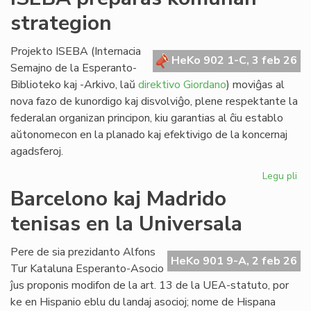
lin
strategion
po
ve
nat
Projekto ISEBA (Internacia
HeKo 902 1-C, 3 feb 26
bo
Semajno de la Esperanto-
al
Biblioteko kaj -Arkivo, laŭ
direktivo Giordano
) moviĝas al
NA
nova fazo de kunordigo kaj disvolviĝo, plene respektante la
federalan organizan principon, kiu garantias al ĉiu establo
aŭtonomecon en la planado kaj efektivigo de la koncernaj
agadsferoj.
Legu pli
pri
IS
Barcelono kaj Madrido
pr
tenisas en la Universala
ko
str
Pere de sia prezidanto Alfons
HeKo 901 9-A, 2 feb 26
Tur Kataluna Esperanto-Asocio
ĵus proponis modifon de la art. 13 de la UEA-statuto, por
ke en Hispanio eblu du landaj asocioj; nome de Hispana