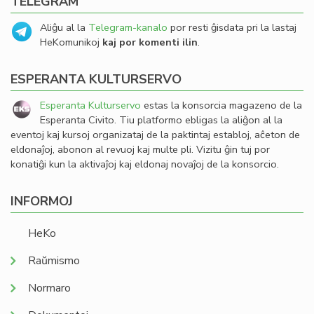
TELEGRAM
Aliĝu al la
Telegram-kanalo
por resti ĝisdata pri la lastaj
HeKomunikoj
kaj por komenti ilin
.
ESPERANTA KULTURSERVO
Esperanta Kulturservo
estas la konsorcia magazeno de la
Esperanta Civito. Tiu platformo ebligas la aliĝon al la
eventoj kaj kursoj organizataj de la paktintaj establoj, aĉeton de
eldonaĵoj, abonon al revuoj kaj multe pli. Vizitu ĝin tuj por
konatiĝi kun la aktivaĵoj kaj eldonaj novaĵoj de la konsorcio.
INFORMOJ
HeKo
Raŭmismo
Normaro