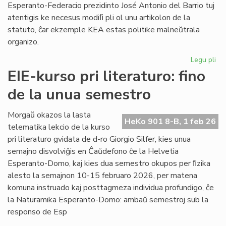
Esperanto-Federacio prezidinto José Antonio del Barrio tuj
atentigis ke necesus modiﬁ pli ol unu artikolon de la
statuto, ĉar ekzemple KEA estas politike malneŭtrala
organizo.
Legu pli
pri
Ba
EIE-kurso pri literaturo: fino
kaj
de la unua semestro
Ma
ten
en
Morgaŭ okazos la lasta
HeKo 901 8-B, 1 feb 26
la
telematika lekcio de la kurso
Un
pri literaturo gvidata de d-ro Giorgio Silfer, kies unua
semajno disvolviĝis en Ĉaŭdefono ĉe la Helvetia
Esperanto-Domo, kaj kies dua semestro okupos per ﬁzika
alesto la semajnon 10-15 februaro 2026, per matena
komuna instruado kaj posttagmeza individua profundigo, ĉe
la Naturamika Esperanto-Domo: ambaŭ semestroj sub la
responso de Esp