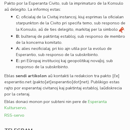
Pakto por la Esperanta Civito, sub la imprimaturo de la Konsulo
aŭ delegito. La informoj estas:
C:
oﬁcialaj de la Civitaj instancoj, kiuj esprimas la oﬁcialan
starpunkton de la Civito pri specifa temo, sub responso de
la Konsulo, aŭ de ties delegito, markitaj per la simbolo
.
B:
bultenaj de paktintaj establoj, sub responso de membro
de la koncerna komitato.
A:
alies neoﬁcialaj, pri kio ajn utila por la evoluo de
Esperantio, sub responso de la subskribinto.
E:
pri Eŭropaj institucioj kaj geopolitikaj novaĵoj, sub
responso de la subskribinto.
Eblas
sendi
artikolon
aŭ kontakti la redakcion tra
pakto
[ĉe]
esperantio
.
net
(pakto[at]esperantio[dot]net)
. Publikigo estas
rajto por esperantaj civitanoj kaj paktintaj establoj, laŭdiskrecia
por la ceteraj.
Eblas donaci monon por subteni nin pere de
Esperanta
Kulturservo
.
RSS-servo