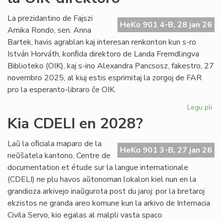
int
tiel
La prezidantino de Fajszi
HeKo 901 4-B, 28 jan 26
en
Amika Rondo, sen. Anna
Ro
Bartek, havis agrablan kaj interesan renkonton kun s-ro
István Horváth, konﬁda direktoro de Landa Fremdlingva
Biblioteko (OIK), kaj s-ino Alexandra Pancsosz, fakestro, 27
novembro 2025, al kiuj estis esprimitaj la zorgoj de FAR
pro la esperanto-libraro ĉe OIK.
Legu pli
pri
Gr
Kia CDELI en 2028?
re
de
Laŭ la oﬁciala maparo de la
FA
HeKo 901 3-B, 27 jan 26
neŭŝatela kantono, Centre de
ku
documentation et étude sur la langue internationale
la
(CDELI) ne plu havos aŭtonoman lokalon kiel nun en la
OI
grandioza arkivejo inaŭgurota post du jaroj: por la bretaroj
dir
ekzistos ne granda areo komune kun la arkivo de Internacia
Civila Servo, kio egalas al malpli vasta spaco.