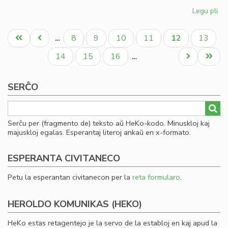
Legu pli
pri
Kia
Pagination
CD
Unua
Antaŭa
Paĝo
Paĝo
Paĝo
Paĝo
Aktuala
Paĝo
8
9
10
11
12
13
…
en
paĝo
paĝo
paĝo
20
Paĝo
Paĝo
Paĝo
Next
Last
14
15
16
…
page
page
SERĈO
Serĉu per (fragmento de) teksto aŭ HeKo-kodo. Minuskloj kaj
majuskloj egalas. Esperantaj literoj ankaŭ en x-formato.
ESPERANTA CIVITANECO
Petu la esperantan civitanecon per la
reta formularo
.
HEROLDO KOMUNIKAS (HEKO)
HeKo estas retagentejo je la servo de la establoj en kaj apud la