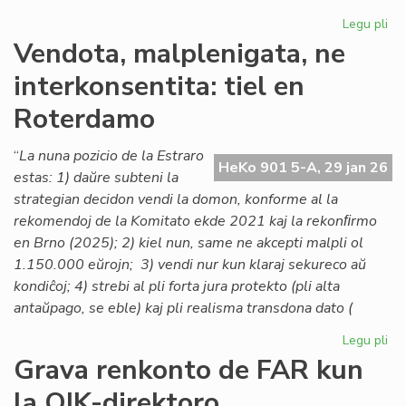
Legu pli
pri
Lo
Vendota, malplenigata, ne
ta
interkonsentita: tiel en
po
la
Roterdamo
As
de
“
La nuna pozicio de la Estraro
Es
HeKo 901 5-A, 29 jan 26
estas: 1) daŭre subteni la
Na
strategian decidon vendi la domon, konforme al la
rekomendoj de la Komitato ekde 2021 kaj la rekonﬁrmo
en Brno (2025); 2) kiel nun, same ne akcepti malpli ol
1.150.000 eŭrojn; 3) vendi nur kun klaraj sekureco aŭ
kondiĉoj; 4) strebi al pli forta jura protekto (pli alta
antaŭpago, se eble) kaj pli realisma transdona dato (
Legu pli
pri
Ve
Grava renkonto de FAR kun
mal
la OIK-direktoro
ne