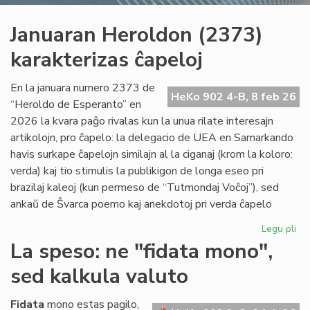
Januaran Heroldon (2373)
karakterizas ĉapeloj
En la januara numero 2373 de
HeKo 902 4-B, 8 feb 26
“Heroldo de Esperanto” en
2026 la kvara paĝo rivalas kun la unua rilate interesajn
artikolojn, pro ĉapelo: la delegacio de UEA en Samarkando
havis surkape ĉapelojn similajn al la ciganaj (krom la koloro:
verda) kaj tio stimulis la publikigon de longa eseo pri
brazilaj kaleoj (kun permeso de “Tutmondaj Voĉoj”), sed
ankaŭ de Ŝvarca poemo kaj anekdotoj pri verda ĉapelo
Legu pli
pri
Ja
La speso: ne "fidata mono",
He
sed kalkula valuto
(2
kar
ĉap
Fidata
mono estas pagilo,