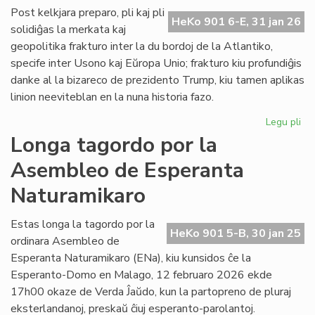
ĉe
Post kelkjara preparo, pli kaj pli
HeKo 901 6-E, 31 jan 26
la
solidiĝas la merkata kaj
ita
geopolitika frakturo inter la du bordoj de la Atlantiko,
Pa
specife inter Usono kaj Eŭropa Unio; frakturo kiu profundiĝis
danke al la bizareco de prezidento Trump, kiu tamen aplikas
linion neeviteblan en la nuna historia fazo.
Legu pli
pri
Geo
Longa tagordo por la
sc
Asembleo de Esperanta
pli
kaj
Naturamikaro
pli
kon
Estas longa la tagordo por la
ĉe
HeKo 901 5-B, 30 jan 25
ordinara Asembleo de
la
Atl
Esperanta Naturamikaro (ENa), kiu kunsidos ĉe la
Esperanto-Domo en Malago, 12 februaro 2026 ekde
17h00 okaze de Verda Ĵaŭdo, kun la partopreno de pluraj
eksterlandanoj, preskaŭ ĉiuj esperanto-parolantoj.