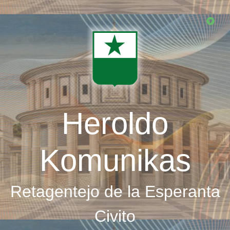
Skip
to
main
content
Heroldo
Komunikas
Retagentejo de la Esperanta
Civito