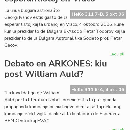
la
Kul
La unua bulgara astronaŭto
HeKo 311 7-B, 5 okt 06
Se
Georgi Ivanov estis gasto de la
de
esperantistoj kaj la urbanoj en Vraco, 4 oktobro 2006, kune
KC
kun la prezidanto de Bulgara E-Asocio Petar Todorov kaj la
prezidanto de la Bulgara Astronaŭtika Societo prof. Petar
Gecov.
Legu pli
pri
As
Debato en ARKONES: kiu
int
post William Auld?
esp
en
Vr
HeKo 311 6-A, 4 okt 06
“La kandidatigo de William
Auld por la literatura Nobel-premio estis la plej granda
propaganda kampanjo pri nia lingvo dum la lastaj dek jaroj,
kampanjo efektivigita danke al la kunlaboro de Esperanta
PEN-Centro kaj EVA.”
Legu pli
pri