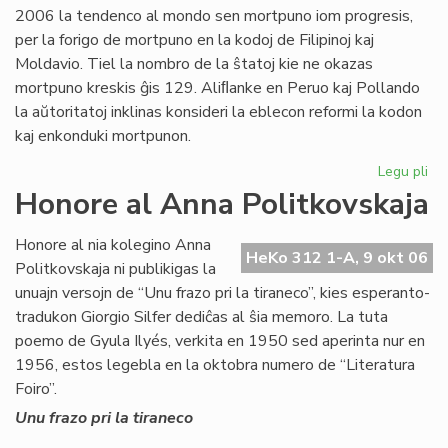
2006 la tendenco al mondo sen mortpuno iom progresis,
sia
per la forigo de mortpuno en la kodoj de Filipinoj kaj
por
Moldavio. Tiel la nombro de la ŝtatoj kie ne okazas
mortpuno kreskis ĝis 129. Aliﬂanke en Peruo kaj Pollando
la aŭtoritatoj inklinas konsideri la eblecon reformi la kodon
kaj enkonduki mortpunon.
Legu pli
pri
Mo
Honore al Anna Politkovskaja
en
la
Honore al nia kolegino Anna
nu
HeKo 312 1-A, 9 okt 06
Politkovskaja ni publikigas la
mo
unuajn versojn de “Unu frazo pri la tiraneco”, kies esperanto-
tradukon Giorgio Silfer dediĉas al ŝia memoro. La tuta
poemo de Gyula Ilyés, verkita en 1950 sed aperinta nur en
1956, estos legebla en la oktobra numero de “Literatura
Foiro”.
Unu frazo pri la tiraneco