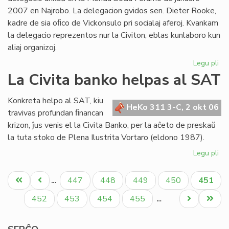
2007 en Najrobo. La delegacion gvidos sen. Dieter Rooke,
kadre de sia oﬁco de Vickonsulo pri socialaj aferoj. Kvankam
la delegacio reprezentos nur la Civiton, eblas kunlaboro kun
aliaj organizoj.
Legu pli
pri
Ofi
La Civita banko helpas al SAT
de
en
Konkreta helpo al SAT, kiu
la
HeKo 311 3-C, 2 okt 06
travivas profundan ﬁnancan
Mo
krizon, ĵus venis el la Civita Banko, per la aĉeto de preskaŭ
So
la tuta stoko de Plena Ilustrita Vortaro (eldono 1987).
Fo
20
Legu pli
pri
La
Pagination
Civ
Unua
Antaŭa
Paĝo
Paĝo
Paĝo
Paĝo
Aktual
447
448
449
450
451
…
ba
paĝo
paĝo
paĝo
he
Paĝo
Paĝo
Paĝo
Paĝo
Next
Last
452
453
454
455
…
al
page
page
SA