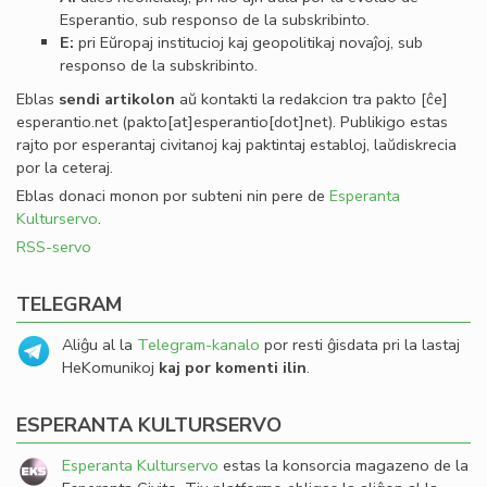
Esperantio, sub responso de la subskribinto.
E:
pri Eŭropaj institucioj kaj geopolitikaj novaĵoj, sub
responso de la subskribinto.
Eblas
sendi
artikolon
aŭ kontakti la redakcion tra
pakto
[ĉe]
esperantio
.
net
(pakto[at]esperantio[dot]net)
. Publikigo estas
rajto por esperantaj civitanoj kaj paktintaj establoj, laŭdiskrecia
por la ceteraj.
Eblas donaci monon por subteni nin pere de
Esperanta
Kulturservo
.
RSS-servo
TELEGRAM
Aliĝu al la
Telegram-kanalo
por resti ĝisdata pri la lastaj
HeKomunikoj
kaj por komenti ilin
.
ESPERANTA KULTURSERVO
Esperanta Kulturservo
estas la konsorcia magazeno de la