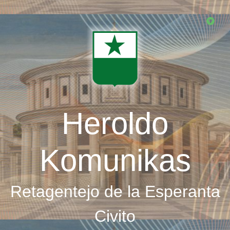
Skip
to
main
content
Heroldo
Komunikas
Retagentejo de la Esperanta
Civito