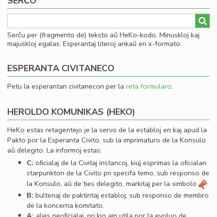
SERĈO
Serĉu per (fragmento de) teksto aŭ HeKo-kodo. Minuskloj kaj
majuskloj egalas. Esperantaj literoj ankaŭ en x-formato.
ESPERANTA CIVITANECO
Petu la esperantan civitanecon per la
reta formularo
.
HEROLDO KOMUNIKAS (HEKO)
HeKo estas retagentejo je la servo de la establoj en kaj apud la
Pakto por la Esperanta Civito, sub la imprimaturo de la Konsulo
aŭ delegito. La informoj estas:
C:
oﬁcialaj de la Civitaj instancoj, kiuj esprimas la oﬁcialan
starpunkton de la Civito pri specifa temo, sub responso de
la Konsulo, aŭ de ties delegito, markitaj per la simbolo
.
B:
bultenaj de paktintaj establoj, sub responso de membro
de la koncerna komitato.
A:
alies neoﬁcialaj, pri kio ajn utila por la evoluo de