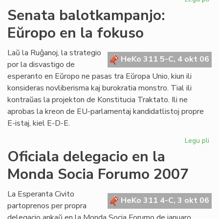
De
Senata balotkampanjo:
en
Eŭropo en la fokuso
AR
kiu
po
Laŭ la Ruĝanoj, la strategio
HeKo 311 5-C, 4 okt 06
Wi
por la disvastigo de
Au
esperanto en Eŭropo ne pasas tra Eŭropa Unio, kiun ili
konsideras novliberisma kaj burokratia monstro. Tial ili
kontraŭas la projekton de Konstitucia Traktato. Ili ne
aprobas la kreon de EU-parlamentaj kandidatlistoj propre
E-istaj, kiel E-D-E.
Legu pli
pri
Se
Oficiala delegacio en la
ba
Monda Socia Forumo 2007
Eŭ
en
la
La Esperanta Civito
HeKo 311 4-C, 3 okt 06
fo
partoprenos per propra
delegacio ankaŭ en la Monda Socia Forumo de januaro