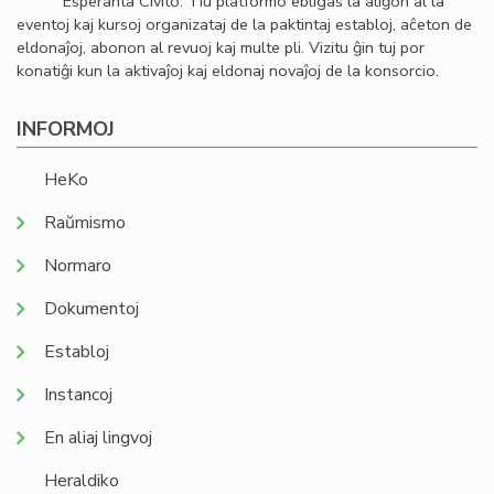
Esperanta Civito. Tiu platformo ebligas la aliĝon al la
eventoj kaj kursoj organizataj de la paktintaj establoj, aĉeton de
eldonaĵoj, abonon al revuoj kaj multe pli. Vizitu ĝin tuj por
konatiĝi kun la aktivaĵoj kaj eldonaj novaĵoj de la konsorcio.
INFORMOJ
HeKo
Raŭmismo
Normaro
Dokumentoj
Establoj
Instancoj
En aliaj lingvoj
Heraldiko