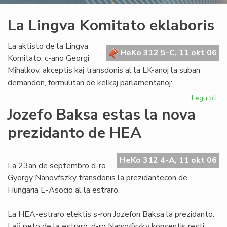
La Lingva Komitato eklaboris
La aktisto de la Lingva
HeKo 312 5-C, 11 okt 06
Komitato, c-ano Georgi
Mihalkov, akceptis kaj transdonis al la LK-anoj la suban
demandon, formulitan de kelkaj parlamentanoj:
Legu pli
pri
La
Jozefo Baksa estas la nova
Li
prezidanto de HEA
Ko
ekl
HeKo 312 4-A, 11 okt 06
La 23an de septembro d-ro
György Nanovfszky transdonis la prezidantecon de
Hungaria E-Asocio al la estraro.
La HEA-estraro elektis s-ron Jozefon Baksa la prezidanto.
Laŭ peto de la estraro, d-ro Nanovfszky konsentis resti