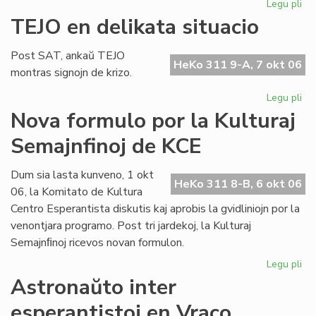
Legu pli
pri
Ho
TEJO en delikata situacio
al
An
Post SAT, ankaŭ TEJO
Pol
HeKo 311 9-A, 7 okt 06
montras signojn de krizo.
Legu pli
pri
TE
Nova formulo por la Kulturaj
en
Semajnfinoj de KCE
del
sit
Dum sia lasta kunveno, 1 okt
HeKo 311 8-B, 6 okt 06
06, la Komitato de Kultura
Centro Esperantista diskutis kaj aprobis la gvidliniojn por la
venontjara programo. Post tri jardekoj, la Kulturaj
Semajnﬁnoj ricevos novan formulon.
Legu pli
pri
No
Astronaŭto inter
fo
esperantistoj en Vraco
po