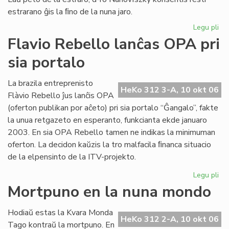
estrarano ĝis la ﬁno de la nuna jaro.
Legu pli
pri
Joz
Flavio Rebello lanĉas OPA pri
Ba
sia portalo
es
la
no
La brazila entreprenisto
HeKo 312 3-A, 10 okt 06
pr
Flàvio Rebello ĵus lanĉis OPA
de
(oferton publikan por aĉeto) pri sia portalo “Ĝangalo”, fakte
HE
la unua retgazeto en esperanto, funkcianta ekde januaro
2003. En sia OPA Rebello tamen ne indikas la minimuman
oferton. La decidon kaŭzis la tro malfacila ﬁnanca situacio
de la elpensinto de la ITV-projekto.
Legu pli
pri
Fla
Mortpuno en la nuna mondo
Re
la
Hodiaŭ estas la Kvara Monda
OP
HeKo 312 2-A, 10 okt 06
Tago kontraŭ la mortpuno. En
pri