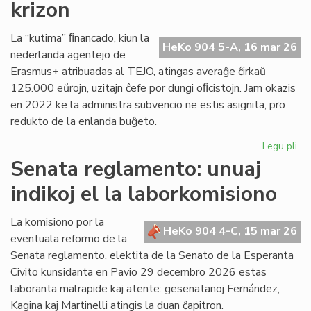
krizon
en
Pa
La “kutima” ﬁnancado, kiun la
HeKo 904 5-A, 16 mar 26
nederlanda agentejo de
Erasmus+ atribuadas al TEJO, atingas averaĝe ĉirkaŭ
125.000 eŭrojn, uzitajn ĉefe por dungi oﬁcistojn. Jam okazis
en 2022 ke la administra subvencio ne estis asignita, pro
redukto de la enlanda buĝeto.
Legu pli
pri
TE
Senata reglamento: unuaj
alf
indikoj el la laborkomisiono
fi
kri
La komisiono por la
HeKo 904 4-C, 15 mar 26
eventuala reformo de la
Senata reglamento, elektita de la Senato de la Esperanta
Civito kunsidanta en Pavio 29 decembro 2026 estas
laboranta malrapide kaj atente: gesenatanoj Fernández,
Kagina kaj Martinelli atingis la duan ĉapitron.