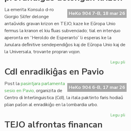
ob
kr
La emerita Konsulo d-ro
HeKo 904 7-B, 18 mar 26
bo
Giorgio Silfer delonge
kap
antaŭvidis gravan krizon en TEJO, kaze ke Eŭropa Unio
fermus la kranon el kiu ﬂuas subvenciado; tial en intervjuo
aperonta en “Heroldo de Esperanto” li esperas ke la
Junulara deﬁnitive sendependiĝos kaj de Eŭropa Unio kaj de
la Universala, trovante propran vojon.
Legu pli
pri
EU
CdI enradikiĝas en Pavio
ma
pr
Post la
pasintjara parlamenta
de
HeKo 904 6-B, 17 mar 26
sesio en Pavio
, organizita de
kri
Centro di Interlinguistica (CdI), la itala paktinto faris hodiaŭ
plian paŝon al enradikiĝo en la lombardia urbo.
Legu pli
pri
CdI
TEJO alfrontas financan
enr