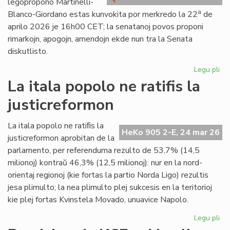
leĝopropono Martinelli-
kri
a
Blanco-Giordano estas kunvokita por merkredo la 22
de
aprilo 2026 je 16h00 CET; la senatanoj povos proponi
rimarkojn, apogojn, amendojn ekde nun tra la Senata
diskutlisto.
Legu pli
pri
Se
La itala popolo ne ratifis la
pri
justicreformon
la
le
Mar
La itala popolo ne ratiﬁs la
HeKo 905 2-E, 24 mar 26
Bl
justicreformon aprobitan de la
Gi
parlamento, per referenduma rezulto de 53,7% (14,5
milionoj) kontraŭ 46,3% (12,5 milionoj): nur en la nord-
orientaj regionoj (kie fortas la partio Norda Ligo) rezultis
jesa plimulto; la nea plimulto plej sukcesis en la teritorioj
kie plej fortas Kvinstela Movado, unuavice Napolo.
Legu pli
pri
La