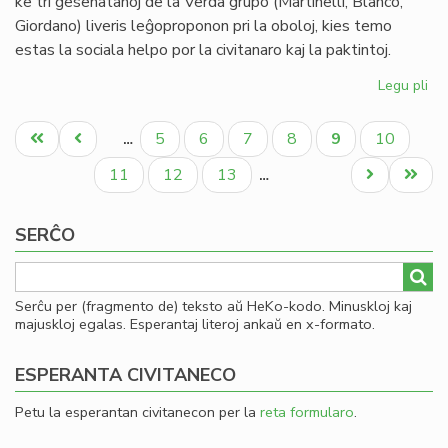
ke tri gesenatanoj de la Verda grupo (Martinelli, Blanco,
Giordano) liveris leĝoproponon pri la oboloj, kies temo
estas la sociala helpo por la civitanaro kaj la paktintoj.
Legu pli
pri
La
Pagination
Se
Unua
Antaŭa
Paĝo
Paĝo
Paĝo
Paĝo
Aktuala
Paĝo
5
6
7
8
9
10
…
pri
paĝo
paĝo
paĝo
la
Paĝo
Paĝo
Paĝo
Next
Last
11
12
13
…
en
page
page
de
SERĈO
ob
Serĉu per (fragmento de) teksto aŭ HeKo-kodo. Minuskloj kaj
majuskloj egalas. Esperantaj literoj ankaŭ en x-formato.
ESPERANTA CIVITANECO
Petu la esperantan civitanecon per la
reta formularo
.