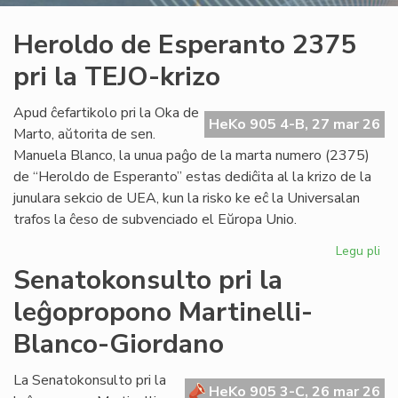
Heroldo de Esperanto 2375
pri la TEJO-krizo
Apud ĉefartikolo pri la Oka de
HeKo 905 4-B, 27 mar 26
Marto, aŭtorita de sen.
Manuela Blanco, la unua paĝo de la marta numero (2375)
de “Heroldo de Esperanto” estas dediĉita al la krizo de la
junulara sekcio de UEA, kun la risko ke eĉ la Universalan
trafos la ĉeso de subvenciado el Eŭropa Unio.
Legu pli
pri
He
Senatokonsulto pri la
de
leĝopropono Martinelli-
Es
23
Blanco-Giordano
pri
la
La Senatokonsulto pri la
TE
HeKo 905 3-C, 26 mar 26