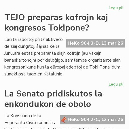
Legu pli
pri
Se
TEJO preparas kofrojn kaj
re
kongresos Tokipone?
un
ind
el
Laŭ la raportoj pri la aktiveco
HeKo 904 3-B, 13 mar 26
la
de siaj dungitoj, ŝajnas ke la
la
Junulara estas preparanta siajn kofrojn (aŭ vakajn
banankartonojn) por deloĝigo, samtempe organizante sian
kongreson kune kun la eŭropaj adeptoj de Toki Pona, dum
suneklipsa tago en Katalunio.
Legu pli
pri
TE
La Senato pridiskutos la
pr
enkondukon de obolo
kof
kaj
ko
La Konsulino de la
HeKo 904 2-C, 12 mar 26
To
Esperanta Civito anoncas