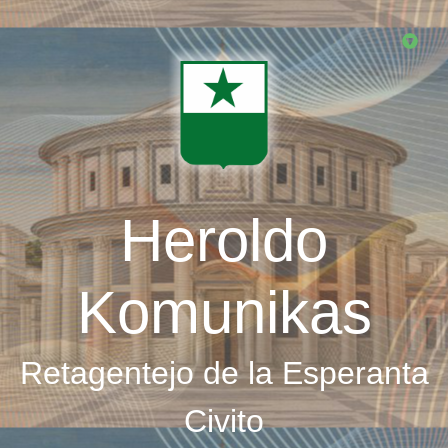
Skip
to
main
content
Heroldo
Komunikas
Retagentejo de la Esperanta
Civito