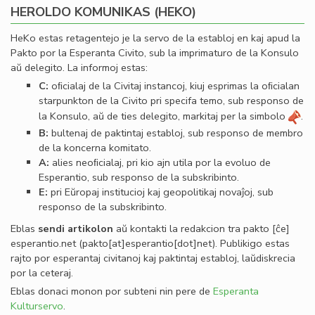
HEROLDO KOMUNIKAS (HEKO)
HeKo estas retagentejo je la servo de la establoj en kaj apud la
Pakto por la Esperanta Civito, sub la imprimaturo de la Konsulo
aŭ delegito. La informoj estas:
C:
oﬁcialaj de la Civitaj instancoj, kiuj esprimas la oﬁcialan
starpunkton de la Civito pri specifa temo, sub responso de
la Konsulo, aŭ de ties delegito, markitaj per la simbolo
.
B:
bultenaj de paktintaj establoj, sub responso de membro
de la koncerna komitato.
A:
alies neoﬁcialaj, pri kio ajn utila por la evoluo de
Esperantio, sub responso de la subskribinto.
E:
pri Eŭropaj institucioj kaj geopolitikaj novaĵoj, sub
responso de la subskribinto.
Eblas
sendi
artikolon
aŭ kontakti la redakcion tra
pakto
[ĉe]
esperantio
.
net
(pakto[at]esperantio[dot]net)
. Publikigo estas
rajto por esperantaj civitanoj kaj paktintaj establoj, laŭdiskrecia
por la ceteraj.
Eblas donaci monon por subteni nin pere de
Esperanta
Kulturservo
.