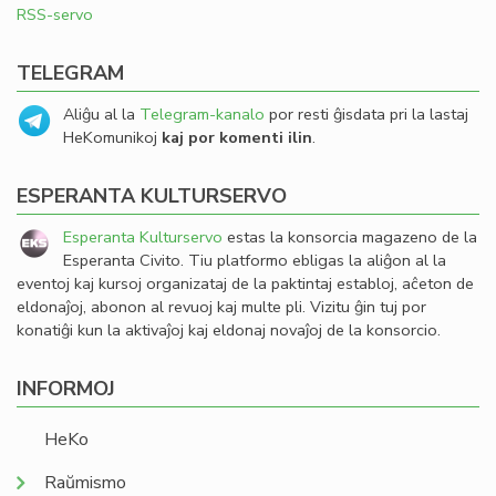
RSS-servo
TELEGRAM
Aliĝu al la
Telegram-kanalo
por resti ĝisdata pri la lastaj
HeKomunikoj
kaj por komenti ilin
.
ESPERANTA KULTURSERVO
Esperanta Kulturservo
estas la konsorcia magazeno de la
Esperanta Civito. Tiu platformo ebligas la aliĝon al la
eventoj kaj kursoj organizataj de la paktintaj establoj, aĉeton de
eldonaĵoj, abonon al revuoj kaj multe pli. Vizitu ĝin tuj por
konatiĝi kun la aktivaĵoj kaj eldonaj novaĵoj de la konsorcio.
INFORMOJ
HeKo
Raŭmismo