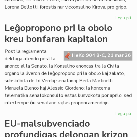
en
Lorena Bellotti; forestis nur vickonsulino Kirova, pro gripo.
ue
Legu pli
pri
La
Leĝopropono pri la obolo
Kap
kreu bonfaran kapitalon
ĝo
ra
pri
Post la reglamenta
HeKo 904 8-C, 21 mar 26
kr
dektaga atendo post la
akt
anonco al la Senato, la Konsulino anoncas tra la Civita
organo la liveron de leĝopropono pri la obolo kaj zakato,
subskribita de tri Verdaj senatanoj: Perla Martinelli,
Manuela Blanco kaj Alessio Giordano; la koncerna
telematika senatokonsulto estas kunvokota por aprilo, sed
intertempe ĉiu senatano rajtas proponi amendojn.
Legu pli
pri
Le
EU-malsubvenciado
pri
profundigas delongan krizon
la