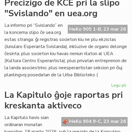
Precizigo de KCE pri la slipo
ita
"Svislando" en uea.org
po
ne
rat
La informo pri “Svislando” en
HeKo 905 1-B, 23 mar 26
la
la koncerna slipo ĉe uea.org
jus
estas stranga: ĝi registras societon kiu ne plu ekzistas
(Junularo Esperanta Svislanda), inkluzive de organo delonge
ĉesinta; plus societon kiu havas neniun rilaton al UEA
(Kultura Centro Esperantista); plus privatan entreprenon de
la landa asociestrino; plus neesperantistan sekcion pri ĉiuj
planlingvoj posedatan de la Urba Biblioteko (
Legu pli
pri
Pre
La Kapitulo ĝoje raportas pri
de
kreskanta aktiveco
KC
pri
la
La Kapitulo havis sian
HeKo 904 9-C, 23 mar 26
sli
ordinaran monatan
"S
kunsidon, 18 marto 2026, sub la prezido de la Konsulino,