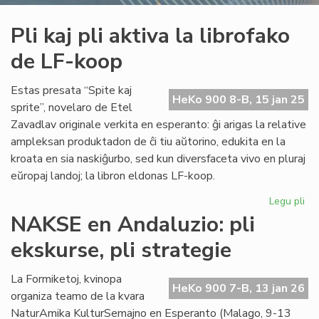
Pli kaj pli aktiva la librofako
de LF-koop
Estas presata “Spite kaj
HeKo 900 8-B, 15 jan 25
sprite”, novelaro de Etel
Zavadlav originale verkita en esperanto: ĝi arigas la relative
ampleksan produktadon de ĉi tiu aŭtorino, edukita en la
kroata en sia naskiĝurbo, sed kun diversfaceta vivo en pluraj
eŭropaj landoj; la libron eldonas LF-koop.
Legu pli
pri
Pli
NAKSE en Andaluzio: pli
kaj
ekskurse, pli strategie
pli
akt
la
La Formiketoj, kvinopa
HeKo 900 7-B, 13 jan 26
lib
organiza teamo de la kvara
de
NaturAmika KulturSemajno en Esperanto (Malago, 9-13