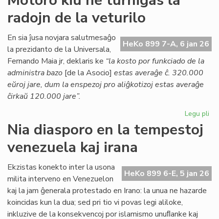
Motoro kiu ne turnigas la
Kessous
radojn de la veturilo
pri
la
agonianta
En sia ĵusa novjara salutmesaĝo
HeKo 899 7-A, 6 jan 26
SAT
la prezidanto de la Universala,
Fernando Maia jr, deklaris ke
“la kosto por funkciado de la
administra bazo
[de la Asocio]
estas averaĝe ĉ. 320.000
eŭroj jare, dum la enspezoj pro aliĝkotizoj estas averaĝe
ĉirkaŭ 120.000 jare”.
Legu pli
pri
Mo
Nia diasporo en la tempestoj
kiu
venezuela kaj irana
ne
tur
la
Ekzistas konekto inter la usona
HeKo 899 6-E, 5 jan 26
rad
milita interveno en Venezuelon
de
kaj la jam ĝenerala protestado en Irano: la unua ne hazarde
la
koincidas kun la dua; sed pri tio vi povas legi aliloke,
vet
inkluzive de la konsekvencoj por islamismo unuﬂanke kaj