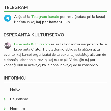
TELEGRAM
Aliĝu al la
Telegram-kanalo
por resti ĝisdata pri la lastaj
HeKomunikoj
kaj por komenti ilin
.
ESPERANTA KULTURSERVO
Esperanta Kulturservo
estas la konsorcia magazeno de la
Esperanta Civito. Tiu platformo ebligas la aliĝon al la
eventoj kaj kursoj organizataj de la paktintaj establoj, aĉeton de
eldonaĵoj, abonon al revuoj kaj multe pli. Vizitu ĝin tuj por
konatiĝi kun la aktivaĵoj kaj eldonaj novaĵoj de la konsorcio.
INFORMOJ
HeKo
Raŭmismo
Normaro