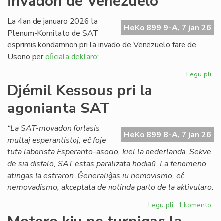
invadon de Venezuelo
Pai
x
La 4an de januaro 2026 la
HeKo 899 9-A, 7 jan 26
(1
Plenum-Komitato de SAT
esprimis kondamnon pri la invado de Venezuelo fare de
Usono per
oﬁciala deklaro
:
Legu pli
pri
SA
Djémil Kessous pri la
ko
agonianta SAT
la
us
in
“La SAT-movadon forlasis
HeKo 899 8-A, 7 jan 26
de
multaj esperantistoj, eĉ foje
Ve
tuta laborista Esperanto-asocio, kiel la nederlanda. Sekve
de sia disfalo, SAT estas paralizata hodiaŭ. La fenomeno
atingas la estraron. Ĝeneraliĝas iu nemovismo, eĉ
nemovadismo, akceptata de notinda parto de la aktivularo.
Legu pli
pri
1 komento
Djémil