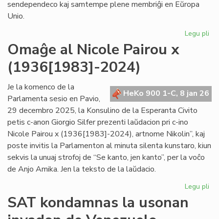
sendependeco kaj samtempe plene membriĝi en Eŭropa
Unio.
Legu pli
pri
Gr
Omaĝe al Nicole Pairou x
se
(1936[1983]-2024)
en
de
Eŭ
Je la komenco de la
HeKo 900 1-C, 8 jan 26
Un
Parlamenta sesio en Pavio,
29 decembro 2025, la Konsulino de la Esperanta Civito
petis c-anon Giorgio Silfer prezenti laŭdacion pri c-ino
Nicole Pairou x (1936[1983]-2024), artnome Nikolin”, kaj
poste invitis la Parlamenton al minuta silenta kunstaro, kiun
sekvis la unuaj strofoj de “Se kanto, jen kanto”, per la voĉo
de Anjo Amika. Jen la teksto de la laŭdacio.
Legu pli
pri
Om
SAT kondamnas la usonan
al
Nic