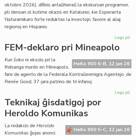
LF-
oktobro 2026), diﬁnis antaŭhieraŭ la ekskursan programon,
ko
pli densan ol kutime okazis en Katalunio, kie Esperanta
Naturamikaro forte reduktas la investojn, favore al aliaj
regionoj en Hispanio.
Legu pli
pri
NA
FEM-deklaro pri Mineapolo
en
An
Kun ŝoko ni eksciis pri la
pli
HeKo 900 6-B, 12 jan 26
fridsanga murdo en Mineapolo,
eks
fare de agento de la Federala Kontraŭenmigra Agentejo, de
pli
Renée Good, 37-jara patrino de tri infanoj.
str
Legu pli
pri
FE
Teknikaj ĝisdatigoj por
de
Heroldo Komunikas
pri
Mi
La redakcio de
Heroldo
HeKo 900 5-C, 12 jan 26
Komunikas
ĝojas anonci