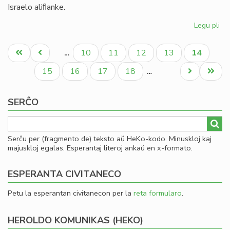
Israelo aliﬂanke.
Legu pli
pri
Ni
Pagination
di
Unua
Antaŭa
Paĝo
Paĝo
Paĝo
Paĝo
Aktuala
10
11
12
13
14
…
en
paĝo
paĝo
paĝo
la
Paĝo
Paĝo
Paĝo
Paĝo
Next
Last
15
16
17
18
…
te
page
page
ve
SERĈO
kaj
ira
Serĉu per (fragmento de) teksto aŭ HeKo-kodo. Minuskloj kaj
majuskloj egalas. Esperantaj literoj ankaŭ en x-formato.
ESPERANTA CIVITANECO
Petu la esperantan civitanecon per la
reta formularo
.
HEROLDO KOMUNIKAS (HEKO)