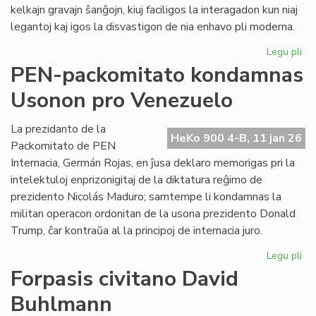
kelkajn gravajn ŝanĝojn, kiuj faciligos la interagadon kun niaj
legantoj kaj igos la disvastigon de nia enhavo pli moderna.
Legu pli
pri
Tek
PEN-packomitato kondamnas
ĝis
Usonon pro Venezuelo
po
He
Ko
La prezidanto de la
HeKo 900 4-B, 11 jan 26
Packomitato de PEN
Internacia, Germán Rojas, en ĵusa deklaro memorigas pri la
intelektuloj enprizonigitaj de la diktatura reĝimo de
prezidento Nicolás Maduro; samtempe li kondamnas la
militan operacon ordonitan de la usona prezidento Donald
Trump, ĉar kontraŭa al la principoj de internacia juro.
Legu pli
pri
PE
Forpasis civitano David
pa
Buhlmann
ko
Us