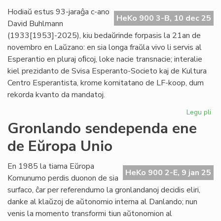
pr
Hodiaŭ estus 93-jaraĝa c-ano
HeKo 900 3-B, 10 dec 25
Ve
David Buhlmann
(1933[1953]-2025), kiu bedaŭrinde forpasis la 21an de
novembro en Laŭzano: en sia longa fraŭla vivo li servis al
Esperantio en pluraj oﬁcoj, loke nacie transnacie; interalie
kiel prezidanto de Svisa Esperanto-Societo kaj de Kultura
Centro Esperantista, krome komitatano de LF-koop, dum
rekorda kvanto da mandatoj.
Legu pli
pri
For
Gronlando sendependa ene
civ
de Eŭropa Unio
Da
Bu
En 1985 la tiama Eŭropa
HeKo 900 2-E, 9 jan 25
Komunumo perdis duonon de sia
surfaco, ĉar per referendumo la gronlandanoj decidis eliri,
danke al klaŭzoj de aŭtonomio interna al Danlando; nun
venis la momento transformi tiun aŭtonomion al