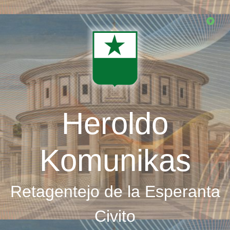
Skip
to
main
content
Heroldo
Komunikas
Retagentejo de la Esperanta
Civito