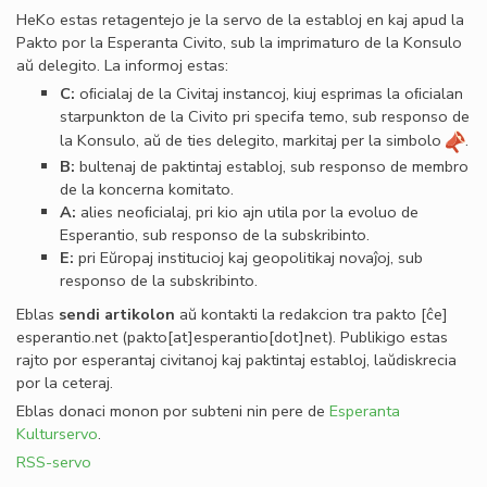
HeKo estas retagentejo je la servo de la establoj en kaj apud la
Pakto por la Esperanta Civito, sub la imprimaturo de la Konsulo
aŭ delegito. La informoj estas:
C:
oﬁcialaj de la Civitaj instancoj, kiuj esprimas la oﬁcialan
starpunkton de la Civito pri specifa temo, sub responso de
la Konsulo, aŭ de ties delegito, markitaj per la simbolo
.
B:
bultenaj de paktintaj establoj, sub responso de membro
de la koncerna komitato.
A:
alies neoﬁcialaj, pri kio ajn utila por la evoluo de
Esperantio, sub responso de la subskribinto.
E:
pri Eŭropaj institucioj kaj geopolitikaj novaĵoj, sub
responso de la subskribinto.
Eblas
sendi
artikolon
aŭ kontakti la redakcion tra
pakto
[ĉe]
esperantio
.
net
(pakto[at]esperantio[dot]net)
. Publikigo estas
rajto por esperantaj civitanoj kaj paktintaj establoj, laŭdiskrecia
por la ceteraj.
Eblas donaci monon por subteni nin pere de
Esperanta
Kulturservo
.
RSS-servo