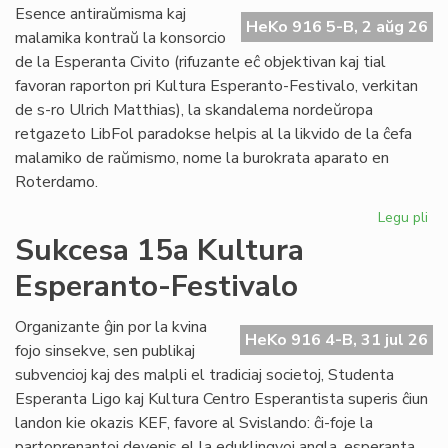
Do
Esence antiraŭmisma kaj
riv
HeKo 916 5-B, 2 aŭg 26
malamika kontraŭ la konsorcio
aŭ
de la Esperanta Civito (rifuzante eĉ objektivan kaj tial
riv
favoran raporton pri Kultura Esperanto-Festivalo, verkitan
de s-ro Ulrich Matthias), la skandalema nordeŭropa
retgazeto LibFol paradokse helpis al la likvido de la ĉefa
malamiko de raŭmismo, nome la burokrata aparato en
Roterdamo.
Legu pli
pri
La
Sukcesa 15a Kultura
pa
Esperanto-Festivalo
de
Lib
Organizante ĝin por la kvina
HeKo 916 4-B, 31 jul 26
fojo sinsekve, sen publikaj
subvencioj kaj des malpli el tradiciaj societoj, Studenta
Esperanta Ligo kaj Kultura Centro Esperantista superis ĉiun
landon kie okazis KEF, favore al Svislando: ĉi-foje la
partoprenantoj devenis el la eduklingvoj angla, esperanta,