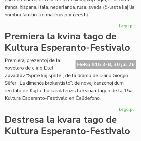
franca, hispana, itala, nederlanda, rusa, sveda (ĉi-lasta kaj lia
nombra familio tro malfruis por ĉeesti).
Legu pli
pri
Su
Premiera la kvina tago de
15
Kultura Esperanto-Festivalo
Kul
Es
Fes
Premieraj prezentoj de la
HeKo 916 3-B, 30 jul 26
novelaro de c-ino Etel
Zavadlav “Spite kaj sprite”, de la dramo de c-ano Giorgio
Silfer “La dimanĉa brokantisto”; de novaj kanzonoj dum
recitalo de Kajto: tio karakterizis la kvinan tagon de la 15a
Kultura Esperanto-Festivalo en Ĉaŭdefono.
Legu pli
pri
Pr
Destresa la kvara tago de
la
Kultura Esperanto-Festivalo
kvi
ta