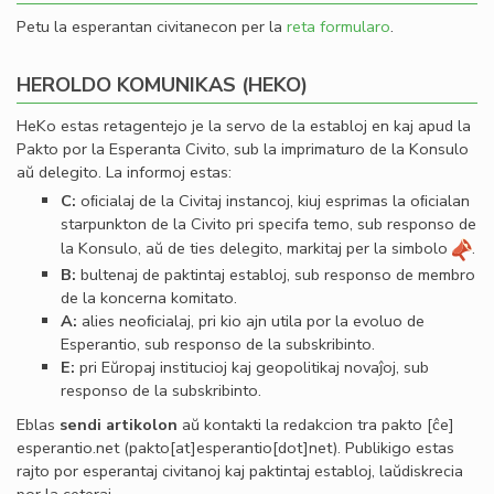
Petu la esperantan civitanecon per la
reta formularo
.
HEROLDO KOMUNIKAS (HEKO)
HeKo estas retagentejo je la servo de la establoj en kaj apud la
Pakto por la Esperanta Civito, sub la imprimaturo de la Konsulo
aŭ delegito. La informoj estas:
C:
oﬁcialaj de la Civitaj instancoj, kiuj esprimas la oﬁcialan
starpunkton de la Civito pri specifa temo, sub responso de
la Konsulo, aŭ de ties delegito, markitaj per la simbolo
.
B:
bultenaj de paktintaj establoj, sub responso de membro
de la koncerna komitato.
A:
alies neoﬁcialaj, pri kio ajn utila por la evoluo de
Esperantio, sub responso de la subskribinto.
E:
pri Eŭropaj institucioj kaj geopolitikaj novaĵoj, sub
responso de la subskribinto.
Eblas
sendi
artikolon
aŭ kontakti la redakcion tra
pakto
[ĉe]
esperantio
.
net
(pakto[at]esperantio[dot]net)
. Publikigo estas
rajto por esperantaj civitanoj kaj paktintaj establoj, laŭdiskrecia