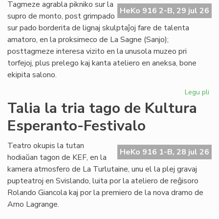
de
Tagmeze agrabla pikniko sur la
HeKo 916 2-B, 29 jul 26
Kul
supro de monto, post grimpado
Es
sur pado borderita de lignaj skulptaĵoj fare de talenta
Fes
amatoro, en la proksimeco de La Sagne (Sanjo);
posttagmeze interesa vizito en la unusola muzeo pri
torfejoj, plus prelego kaj kanta ateliero en aneksa, bone
ekipita salono.
Legu pli
pri
De
Talia la tria tago de Kultura
la
Esperanto-Festivalo
kv
ta
de
Teatro okupis la tutan
HeKo 916 1-B, 28 jul 26
Kul
hodiaŭan tagon de KEF, en la
Es
kamera atmosfero de La Turlutaine, unu el la plej gravaj
Fes
pupteatroj en Svislando, luita por la ateliero de reĝisoro
Rolando Giancola kaj por la premiero de la nova dramo de
Arno Lagrange.