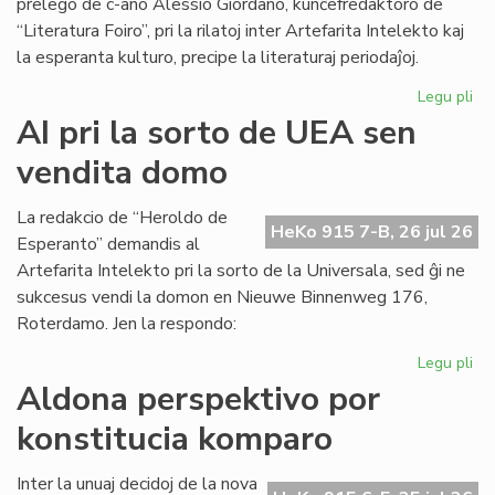
prelego de c-ano Alessio Giordano, kunĉefredaktoro de
“Literatura Foiro”, pri la rilatoj inter Artefarita Intelekto kaj
la esperanta kulturo, precipe la literaturaj periodaĵoj.
Legu pli
pri
Em
AI pri la sorto de UEA sen
un
vendita domo
ta
de
Kul
La redakcio de “Heroldo de
HeKo 915 7-B, 26 jul 26
Es
Esperanto” demandis al
Fes
Artefarita Intelekto pri la sorto de la Universala, sed ĝi ne
sukcesus vendi la domon en Nieuwe Binnenweg 176,
Roterdamo. Jen la respondo:
Legu pli
pri
AI
Aldona perspektivo por
pri
konstitucia komparo
la
sor
de
Inter la unuaj decidoj de la nova