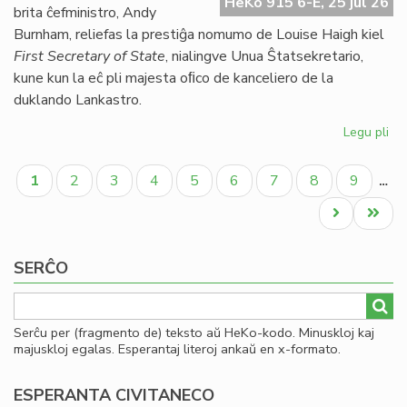
HeKo 915 6-E, 25 jul 26
UE
brita ĉefministro, Andy
se
Burnham, reliefas la prestiĝa nomumo de Louise Haigh kiel
ve
First Secretary of State
, nialingve Unua Ŝtatsekretario,
do
kune kun la eĉ pli majesta oﬁco de kanceliero de la
duklando Lankastro.
Legu pli
pri
Al
Pagination
pe
Aktuala
Paĝo
Paĝo
Paĝo
Paĝo
Paĝo
Paĝo
Paĝo
Paĝo
1
2
3
4
5
6
7
8
9
…
po
paĝo
kon
Next
Last
ko
page
page
SERĈO
Serĉu per (fragmento de) teksto aŭ HeKo-kodo. Minuskloj kaj
majuskloj egalas. Esperantaj literoj ankaŭ en x-formato.
ESPERANTA CIVITANECO