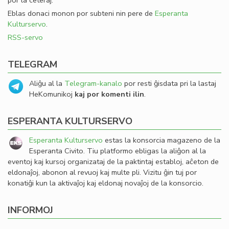
por la ceteraj.
Eblas donaci monon por subteni nin pere de
Esperanta
Kulturservo
.
RSS-servo
TELEGRAM
Aliĝu al la
Telegram-kanalo
por resti ĝisdata pri la lastaj
HeKomunikoj
kaj por komenti ilin
.
ESPERANTA KULTURSERVO
Esperanta Kulturservo
estas la konsorcia magazeno de la
Esperanta Civito. Tiu platformo ebligas la aliĝon al la
eventoj kaj kursoj organizataj de la paktintaj establoj, aĉeton de
eldonaĵoj, abonon al revuoj kaj multe pli. Vizitu ĝin tuj por
konatiĝi kun la aktivaĵoj kaj eldonaj novaĵoj de la konsorcio.
INFORMOJ