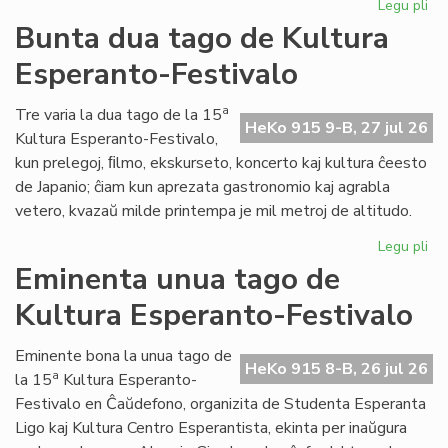
Legu pli
pri
Tal
Bunta dua tago de Kultura
la
Esperanto-Festivalo
tri
ta
de
a
Tre varia la dua tago de la 15
HeKo 915 9-B, 27 jul 26
Kul
Kultura Esperanto-Festivalo,
Es
kun prelegoj, ﬁlmo, ekskurseto, koncerto kaj kultura ĉeesto
Fes
de Japanio; ĉiam kun aprezata gastronomio kaj agrabla
vetero, kvazaŭ milde printempa je mil metroj de altitudo.
Legu pli
pri
Bu
Eminenta unua tago de
du
Kultura Esperanto-Festivalo
ta
de
Kul
Eminente bona la unua tago de
HeKo 915 8-B, 26 jul 26
Es
a
la 15
Kultura Esperanto-
Fes
Festivalo en Ĉaŭdefono, organizita de Studenta Esperanta
Ligo kaj Kultura Centro Esperantista, ekinta per inaŭgura