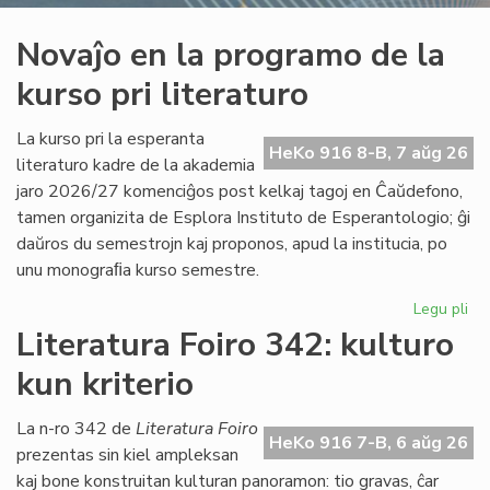
Novaĵo en la programo de la
kurso pri literaturo
La kurso pri la esperanta
HeKo 916 8-B, 7 aŭg 26
literaturo kadre de la akademia
jaro 2026/27 komenciĝos post kelkaj tagoj en Ĉaŭdefono,
tamen organizita de Esplora Instituto de Esperantologio; ĝi
daŭros du semestrojn kaj proponos, apud la institucia, po
unu monograﬁa kurso semestre.
Legu pli
pri
No
Literatura Foiro 342: kulturo
en
kun kriterio
la
pr
de
La n-ro 342 de
Literatura Foiro
HeKo 916 7-B, 6 aŭg 26
la
prezentas sin kiel ampleksan
ku
kaj bone konstruitan kulturan panoramon: tio gravas, ĉar