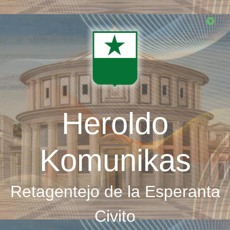
Skip
to
main
content
Heroldo
Komunikas
Retagentejo de la Esperanta
Civito