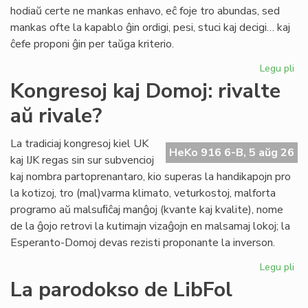
pri
hodiaŭ certe ne mankas enhavo, eĉ foje tro abundas, sed
lit
mankas ofte la kapablo ĝin ordigi, pesi, stuci kaj decigi… kaj
ĉefe proponi ĝin per taŭga kriterio.
Legu pli
pri
Lit
Kongresoj kaj Domoj: rivalte
Foi
aŭ rivale?
34
kul
ku
La tradiciaj kongresoj kiel UK
HeKo 916 6-B, 5 aŭg 26
kri
kaj IJK regas sin sur subvencioj
kaj nombra partoprenantaro, kio superas la handikapojn pro
la kotizoj, tro (mal)varma klimato, veturkostoj, malforta
programo aŭ malsuﬁĉaj manĝoj (kvante kaj kvalite), nome
de la ĝojo retrovi la kutimajn vizaĝojn en malsamaj lokoj; la
Esperanto-Domoj devas rezisti proponante la inverson.
Legu pli
pri
Ko
La parodokso de LibFol
kaj