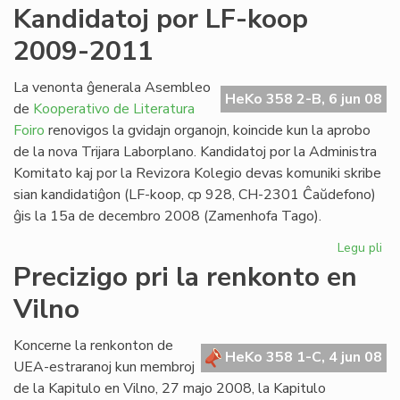
Mir
Kandidatoj por LF-koop
Gr
2009-2011
at
la
Ma
La venonta ĝenerala Asembleo
HeKo 358 2-B, 6 jun 08
de
Kooperativo de Literatura
Foiro
renovigos la gvidajn organojn, koincide kun la aprobo
de la nova Trijara Laborplano. Kandidatoj por la Administra
Komitato kaj por la Revizora Kolegio devas komuniki skribe
sian kandidatiĝon (LF-koop, cp 928, CH-2301 Ĉaŭdefono)
ĝis la 15a de decembro 2008 (Zamenhofa Tago).
Legu pli
pri
Ka
Precizigo pri la renkonto en
po
Vilno
LF-
ko
20
Koncerne la renkonton de
HeKo 358 1-C, 4 jun 08
20
UEA-estraranoj kun membroj
de la Kapitulo en Vilno, 27 majo 2008, la Kapitulo