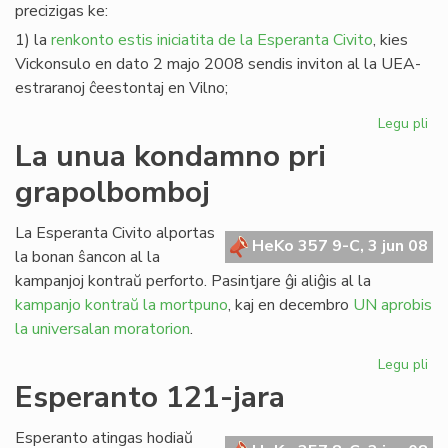
precizigas ke:
1) la
renkonto estis iniciatita de la Esperanta Civito
, kies
Vickonsulo en dato 2 majo 2008 sendis inviton al la UEA-
estraranoj ĉeestontaj en Vilno;
Legu pli
pri
Pre
La unua kondamno pri
pri
grapolbomboj
la
re
en
La Esperanta Civito alportas
HeKo 357 9-C, 3 jun 08
Vil
la bonan ŝancon al la
kampanjoj kontraŭ perforto. Pasintjare ĝi aliĝis al la
kampanjo kontraŭ la mortpuno
, kaj en decembro
UN aprobis
la universalan moratorion
.
Legu pli
pri
La
Esperanto 121-jara
un
ko
Esperanto atingas hodiaŭ