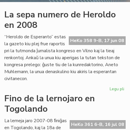
La sepa numero de Heroldo
en 2008
“Heroldo de Esperanto” estas
HeKo 358 9-B, 17 jun 08
la gazeto kiu plej frue raportis
pri la tutmonda ĵurnalista kongreso en Vilno kaj la tieaj
renkontoj. Ankaŭ la unua kiu aperigas la tutan tekston de
kongresa prelego: ĝuste tiu de la kunredaktorino, Aneto
Muhlemann, la unua denaskulino kiu akiris la esperantan
civitanecon.
Legu pli
pri
La
Fino de la lernojaro en
se
Togolando
nu
de
He
La lerneja jaro 2007-08 ﬁniĝas
HeKo 361 6-B, 16 jul 08
en
en Togolando, kaj la 18a de