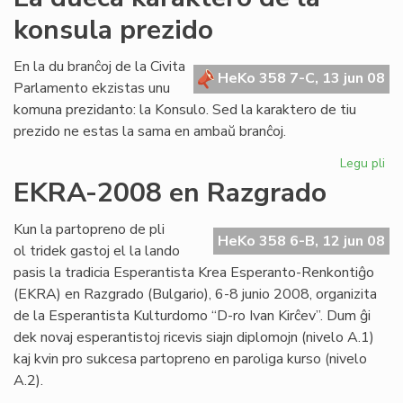
Ba
konsula prezido
rep
al
Cor
En la du branĉoj de la Civita
HeKo 358 7-C, 13 jun 08
Parlamento ekzistas unu
komuna prezidanto: la Konsulo. Sed la karaktero de tiu
prezido ne estas la sama en ambaŭ branĉoj.
Legu pli
pri
La
EKRA-2008 en Razgrado
du
ka
Kun la partopreno de pli
de
HeKo 358 6-B, 12 jun 08
ol tridek gastoj el la lando
la
pasis la tradicia Esperantista Krea Esperanto-Renkontiĝo
ko
(EKRA) en Razgrado (Bulgario), 6-8 junio 2008, organizita
pr
de la Esperantista Kulturdomo “D-ro Ivan Kirĉev”. Dum ĝi
dek novaj esperantistoj ricevis siajn diplomojn (nivelo A.1)
kaj kvin pro sukcesa partopreno en paroliga kurso (nivelo
A.2).