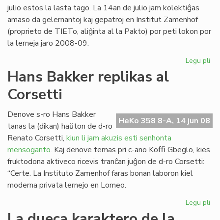
20
julio estos la lasta tago. La 14an de julio jam kolektiĝas
amaso da gelernantoj kaj gepatroj en Institut Zamenhof
(proprieto de TIETo, aliĝinta al la Pakto) por peti lokon por
la lerneja jaro 2008-09.
Legu pli
pri
Fin
Hans Bakker replikas al
de
Corsetti
la
ler
en
Denove s-ro Hans Bakker
HeKo 358 8-A, 14 jun 08
To
tanas la (dikan) haŭton de d-ro
Renato Corsetti,
kiun li jam akuzis esti senhonta
mensoganto
. Kaj denove temas pri c-ano Koﬃ Gbeglo, kies
fruktodona aktiveco ricevis tranĉan juĝon de d-ro Corsetti:
“Certe. La Instituto Zamenhof faras bonan laboron kiel
moderna privata lernejo en Lomeo.
Legu pli
pri
Ha
La dueca karaktero de la