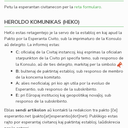
Petu la esperantan civitanecon per la
reta formularo
.
HEROLDO KOMUNIKAS (HEKO)
HeKo estas retagentejo je la servo de la establoj en kaj apud la
Pakto por la Esperanta Civito, sub la imprimaturo de la Konsulo
aŭ delegito. La informoj estas:
C:
oﬁcialaj de la Civitaj instancoj, kiuj esprimas la oﬁcialan
starpunkton de la Civito pri specifa temo, sub responso de
la Konsulo, aŭ de ties delegito, markitaj per la simbolo
.
B:
bultenaj de paktintaj establoj, sub responso de membro
de la koncerna komitato.
A:
alies neoﬁcialaj, pri kio ajn utila por la evoluo de
Esperantio, sub responso de la subskribinto.
E:
pri Eŭropaj institucioj kaj geopolitikaj novaĵoj, sub
responso de la subskribinto.
Eblas
sendi
artikolon
aŭ kontakti la redakcion tra
pakto
[ĉe]
esperantio
.
net
(pakto[at]esperantio[dot]net)
. Publikigo estas
rajto por esperantaj civitanoj kaj paktintaj establoj, laŭdiskrecia