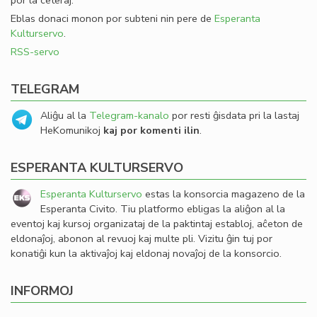
por la ceteraj.
Eblas donaci monon por subteni nin pere de
Esperanta
Kulturservo
.
RSS-servo
TELEGRAM
Aliĝu al la
Telegram-kanalo
por resti ĝisdata pri la lastaj
HeKomunikoj
kaj por komenti ilin
.
ESPERANTA KULTURSERVO
Esperanta Kulturservo
estas la konsorcia magazeno de la
Esperanta Civito. Tiu platformo ebligas la aliĝon al la
eventoj kaj kursoj organizataj de la paktintaj establoj, aĉeton de
eldonaĵoj, abonon al revuoj kaj multe pli. Vizitu ĝin tuj por
konatiĝi kun la aktivaĵoj kaj eldonaj novaĵoj de la konsorcio.
INFORMOJ