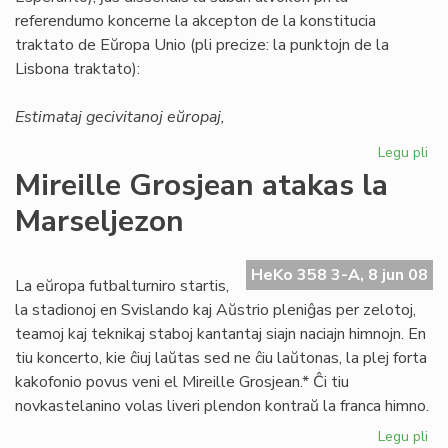
referendumo koncerne la akcepton de la konstitucia
traktato de Eŭropa Unio (pli precize: la punktojn de la
Lisbona traktato):
Estimataj gecivitanoj eŭropaj,
Legu pli
pri
ED
Mireille Grosjean atakas la
ma
Marseljezon
al
la
Li
HeKo 358 3-A, 8 jun 08
Tr
La eŭropa futbalturniro startis,
la stadionoj en Svislando kaj Aŭstrio pleniĝas per zelotoj,
teamoj kaj teknikaj staboj kantantaj siajn naciajn himnojn. En
tiu koncerto, kie ĉiuj laŭtas sed ne ĉiu laŭtonas, la plej forta
kakofonio povus veni el Mireille Grosjean.* Ĉi tiu
novkastelanino volas liveri plendon kontraŭ la franca himno.
Legu pli
pri