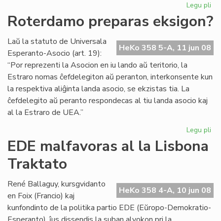
Legu pli
pri
EK
Roterdamo preparas eksigon?
20
en
Laŭ la statuto de Universala
Ra
HeKo 358 5-A, 11 jun 08
Esperanto-Asocio (art. 19):
“Por reprezenti la Asocion en iu lando aŭ teritorio, la
Estraro nomas ĉefdelegiton aŭ peranton, interkonsente kun
la respektiva aliĝinta landa asocio, se ekzistas tia. La
ĉefdelegito aŭ peranto respondecas al tiu landa asocio kaj
al la Estraro de UEA.”
Legu pli
pri
Ro
EDE malfavoras al la Lisbona
pr
Traktato
ek
René Ballaguy, kursgvidanto
HeKo 358 4-A, 10 jun 08
en Foix (Francio) kaj
kunfondinto de la politika partio EDE (Eŭropo-Demokratio-
Esperanto), ĵus dissendis la suban alvokon pri la