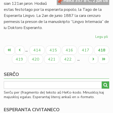
pri
HeKo 357 8-C, 2 jun 08
sian 121an jaron. Hodiaŭ
gr
estas festotago por la esperanta popolo, la Tago de la
Esperanta Lingvo. La 2an de junio 1887 la cara cenzuro
permesis la preson de la manuskripto “Lingvo Internacia” de
iu Doktoro Esperanto.
Legu pli
pri
Es
Pagination
12
Unua
Antaŭa
Paĝo
Paĝo
Paĝo
Paĝo
Aktual
414
415
416
417
418
…
jar
paĝo
paĝo
paĝo
Paĝo
Paĝo
Paĝo
Paĝo
Next
Last
419
420
421
422
…
page
page
SERĈO
Serĉu per (fragmento de) teksto aŭ HeKo-kodo. Minuskloj kaj
majuskloj egalas. Esperantaj literoj ankaŭ en x-formato.
ESPERANTA CIVITANECO