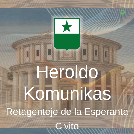
Skip
to
main
content
Heroldo
Komunikas
Retagentejo de la Esperanta
Civito