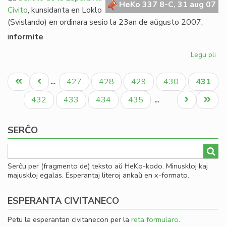
HeKo 337 8-C, 31 aug 07
Civito
, kunsidanta en Loklo
(Svislando) en ordinara sesio la 23an de aŭgusto 2007,
i
nformite
Legu pli
pri
Se
Pagination
rez
Unua
Antaŭa
Paĝo
Paĝo
Paĝo
Paĝo
Aktual
427
428
429
430
431
…
pri
paĝo
paĝo
paĝo
Am
Paĝo
Paĝo
Paĝo
Paĝo
Next
Last
432
433
434
435
…
page
page
SERĈO
Serĉu per (fragmento de) teksto aŭ HeKo-kodo. Minuskloj kaj
majuskloj egalas. Esperantaj literoj ankaŭ en x-formato.
ESPERANTA CIVITANECO
Petu la esperantan civitanecon per la
reta formularo
.