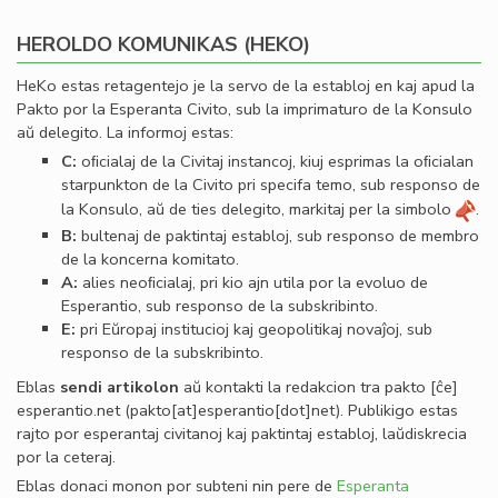
HEROLDO KOMUNIKAS (HEKO)
HeKo estas retagentejo je la servo de la establoj en kaj apud la
Pakto por la Esperanta Civito, sub la imprimaturo de la Konsulo
aŭ delegito. La informoj estas:
C:
oﬁcialaj de la Civitaj instancoj, kiuj esprimas la oﬁcialan
starpunkton de la Civito pri specifa temo, sub responso de
la Konsulo, aŭ de ties delegito, markitaj per la simbolo
.
B:
bultenaj de paktintaj establoj, sub responso de membro
de la koncerna komitato.
A:
alies neoﬁcialaj, pri kio ajn utila por la evoluo de
Esperantio, sub responso de la subskribinto.
E:
pri Eŭropaj institucioj kaj geopolitikaj novaĵoj, sub
responso de la subskribinto.
Eblas
sendi
artikolon
aŭ kontakti la redakcion tra
pakto
[ĉe]
esperantio
.
net
(pakto[at]esperantio[dot]net)
. Publikigo estas
rajto por esperantaj civitanoj kaj paktintaj establoj, laŭdiskrecia
por la ceteraj.
Eblas donaci monon por subteni nin pere de
Esperanta