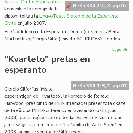
en
Kultura Centro Esperantista
HeKo 338 2-C, 3 sep 07
Afr
komunikas la nomojn de la
diplomitoj laŭ la
LingvoTesta Sistemo de la Esperanta
Civito
en julio 2007.
En Ĉaŭdefono ĉe la Esperanto-Domo (ekzamenis Perla
Martinelli kaj Giorgio Silfer), nivelo A2: KIROVA Teodora.
Legu pli
pri
LT
"Kvarteto" pretas en
dip
esperanto
en
jul
20
HeKo 338 1-B, 2 sep 07
Giorgio Silfer ĵus ﬁnis la
esperantigon de “Kvarteto”, la komedio de Ronald
Harwood (prezidinto de PEN Internacia) prezentota okaze
de la eŭropa PEN-konferenco en Svislando (6-11 julio
2008), per la reĝisorado de Jordan Slavejkov, kiu interalie
jam realigis la premieron de “La familio de Anto Speri” en
2003, originale verkita de Silfer mem.