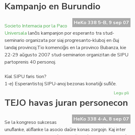
La
Kampanjo en Burundio
no
"F
(11
HeKo 338 5-B, 9 sep 07
Societo Internacia por la Paco
ape
Universala
lanĉis kampanjon por esperanto tra stud-
seminario organizata por siaj progresanto-kluboj en ĉiuj
landaj provincoj.Tio komenciĝis en la provinco Bubanza, kie
22-29 aŭgusto 2007 stud-seminarion organizitan de SIPU
partoprenis 40 personoj.
Kial SIPU faris tion?
1-e) Esperantistoj SIPU-anoj bezonas konatiĝi suﬁĉe.
Legu pli
pri
Ka
TEJO havas juran personecon
en
Bu
HeKo 338 4-A, 8 sep 07
Se la kongreso sukcesas
unuﬂanke, aliﬂanke la asocio daŭre konas zorgojn. Kaj inter