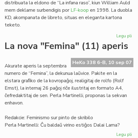
distribuata la eldono de “La infana raso”, kiun William Auld
mem deklame surbendigis por
LF-koop
en 1998. La duobla
KD, akompanata de libreto, situas en eleganta kartona
teketo.
Legu pli
pri
"L
La nova "Femina" (11) aperis
inf
ra
en
HeKo 338 6-B, 10 sep 07
Akurate aperis la septembra
du
numero de “Femina”, la dekunua laŭvice. Pakite en la
KD
elstara graﬁko de la kovropaĝoj, realigitaj de rolfo (Rolf
Ernst), la internaj 26 paĝoj riĉe ilustritaj en formato A4,
ĉefredaktitaj de sen. Perla Martinelli, proponas la sekvan
enhavon.
Redakcie: Feminismo sur pinto de skribilo
Perla Martinelli: Ĉu baldaŭ virino estiĝos Dalai Lama?
Legu pli
pri