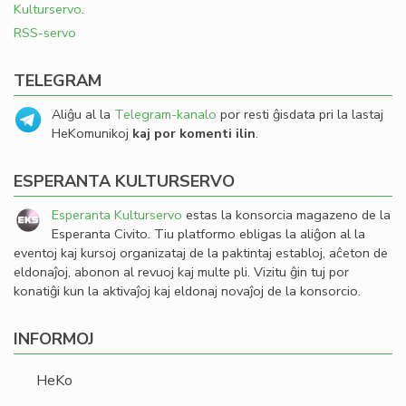
Kulturservo
.
RSS-servo
TELEGRAM
Aliĝu al la
Telegram-kanalo
por resti ĝisdata pri la lastaj
HeKomunikoj
kaj por komenti ilin
.
ESPERANTA KULTURSERVO
Esperanta Kulturservo
estas la konsorcia magazeno de la
Esperanta Civito. Tiu platformo ebligas la aliĝon al la
eventoj kaj kursoj organizataj de la paktintaj establoj, aĉeton de
eldonaĵoj, abonon al revuoj kaj multe pli. Vizitu ĝin tuj por
konatiĝi kun la aktivaĵoj kaj eldonaj novaĵoj de la konsorcio.
INFORMOJ
HeKo