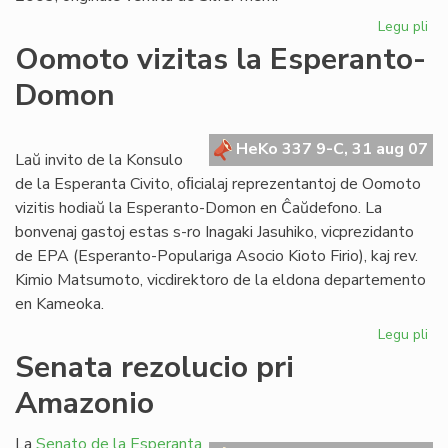
Legu pli
pri
"Kv
Oomoto vizitas la Esperanto-
pr
Domon
en
es
HeKo 337 9-C, 31 aug 07
Laŭ invito de la Konsulo
de la Esperanta Civito, oﬁcialaj reprezentantoj de Oomoto
vizitis hodiaŭ la Esperanto-Domon en Ĉaŭdefono. La
bonvenaj gastoj estas s-ro Inagaki Jasuhiko, vicprezidanto
de EPA (Esperanto-Populariga Asocio Kioto Firio), kaj rev.
Kimio Matsumoto, vicdirektoro de la eldona departemento
en Kameoka.
Legu pli
pri
Oo
Senata rezolucio pri
viz
Amazonio
la
Es
Do
La
Senato de la Esperanta