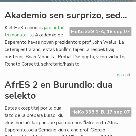
Akademio sen surprizo, sed...
Kiel HeKo anoncis
jam antaŭ
HeKo 339 1-A, 18 sep 07
tri monatoj
, la Akademio de
Esperanto havas novan prezidanton: prof. John Wells. La
ceteraj estraranoj estas konﬁrmitaj en la respektivaj
postenoj: Brian Moon kaj Probal Dasgupta, vicprezidantoj;
Renato Corsetti, sekretario/kasisto.
Legu pli
pri
Ak
AfrES 2 en Burundio: dua
se
selekto
sur
sed
Estas akceptitaj por la dua
HeKo 338 9-B, 17 sep 07
fazo de la prepara kurso, kiu
ekas hodiaŭ, kaj principe partoprenos ﬁzike en la Afrika
Esperantologia Semajno kiun c-ano prof. Giorgio