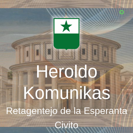
Skip
to
main
content
Heroldo
Komunikas
Retagentejo de la Esperanta
Civito