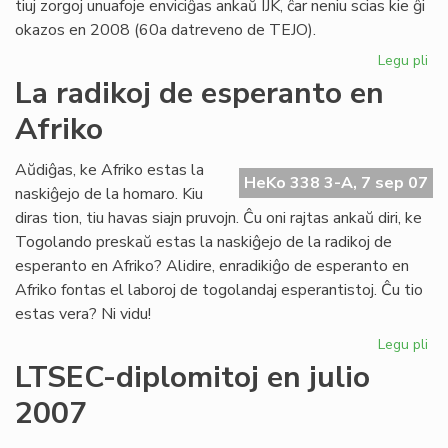
tiuj zorgoj unuafoje enviciĝas ankaŭ IJK, ĉar neniu scias kie ĝi
okazos en 2008 (60a datreveno de TEJO).
Legu pli
pri
TE
La radikoj de esperanto en
ha
Afriko
jur
pe
Aŭdiĝas, ke Afriko estas la
HeKo 338 3-A, 7 sep 07
naskiĝejo de la homaro. Kiu
diras tion, tiu havas siajn pruvojn. Ĉu oni rajtas ankaŭ diri, ke
Togolando preskaŭ estas la naskiĝejo de la radikoj de
esperanto en Afriko? Alidire, enradikiĝo de esperanto en
Afriko fontas el laboroj de togolandaj esperantistoj. Ĉu tio
estas vera? Ni vidu!
Legu pli
pri
La
LTSEC-diplomitoj en julio
rad
2007
de
es