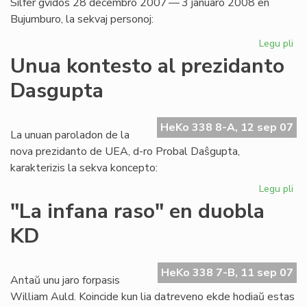
Silfer gvidos 28 decembro 2007 — 3 januaro 2008 en
Bujumburo, la sekvaj personoj:
Legu pli
pri
Af
Unua kontesto al prezidanto
2
Dasgupta
en
Bur
du
HeKo 338 8-A, 12 sep 07
se
La unuan paroladon de la
nova prezidanto de UEA, d-ro Probal Daŝgupta,
karakterizis la sekva koncepto:
Legu pli
pri
Un
"La infana raso" en duobla
ko
KD
al
pr
Da
HeKo 338 7-B, 11 sep 07
Antaŭ unu jaro forpasis
William Auld. Koincide kun lia datreveno ekde hodiaŭ estas