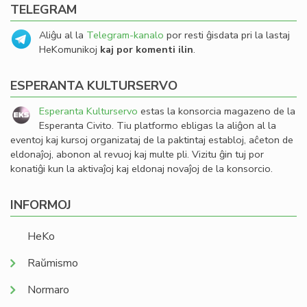
TELEGRAM
Aliĝu al la
Telegram-kanalo
por resti ĝisdata pri la lastaj
HeKomunikoj
kaj por komenti ilin
.
ESPERANTA KULTURSERVO
Esperanta Kulturservo
estas la konsorcia magazeno de la
Esperanta Civito. Tiu platformo ebligas la aliĝon al la
eventoj kaj kursoj organizataj de la paktintaj establoj, aĉeton de
eldonaĵoj, abonon al revuoj kaj multe pli. Vizitu ĝin tuj por
konatiĝi kun la aktivaĵoj kaj eldonaj novaĵoj de la konsorcio.
INFORMOJ
HeKo
Raŭmismo
Normaro