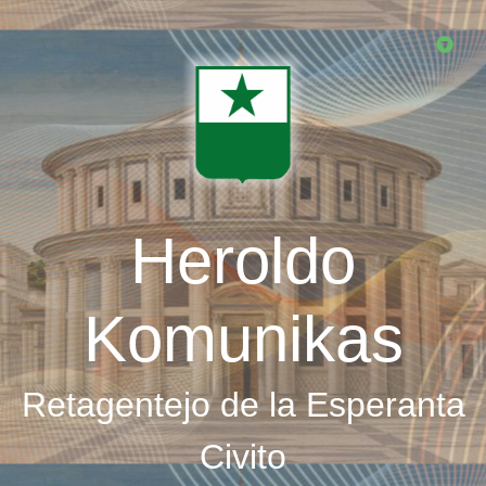
Skip
to
main
content
Heroldo
Komunikas
Retagentejo de la Esperanta
Civito