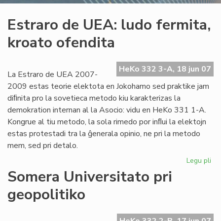
Estraro de UEA: ludo fermita,
kroato ofendita
HeKo 332 3-A, 18 jun 07
La Estraro de UEA 2007-
2009 estas teorie elektota en Jokohamo sed praktike jam
diﬁnita pro la sovetieca metodo kiu karakterizas la
demokration internan al la Asocio: vidu en HeKo 331 1-A.
Kongrue al tiu metodo, la sola rimedo por inﬂui la elektojn
estas protestadi tra la ĝenerala opinio, ne pri la metodo
mem, sed pri detalo.
Legu pli
pri
Est
Somera Universitato pri
de
geopolitiko
UE
lu
fer