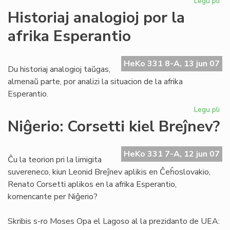
Legu pli
pri
Ko
Historiaj analogioj por la
Ar
afrika Esperantio
pri
Bil
Wa
HeKo 331 8-A, 13 jun 07
Du historiaj analogioj taŭgas,
almenaŭ parte, por analizi la situacion de la afrika
Esperantio.
Legu pli
pri
His
Niĝerio: Corsetti kiel Breĵnev?
ana
po
la
HeKo 331 7-A, 12 jun 07
Ĉu la teorion pri la limigita
afr
suvereneco, kiun Leonid Breĵnev aplikis en Ĉeĥoslovakio,
Es
Renato Corsetti aplikos en la afrika Esperantio,
komencante per Niĝerio?
Skribis s-ro Moses Opa el Lagoso al la prezidanto de UEA: