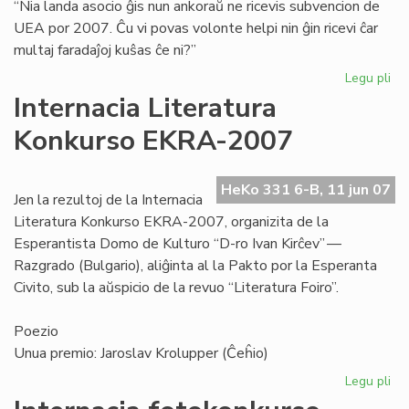
“Nia landa asocio ĝis nun ankoraŭ ne ricevis subvencion de
UEA por 2007. Ĉu vi povas volonte helpi nin ĝin ricevi ĉar
multaj faradaĵoj kuŝas ĉe ni?”
Legu pli
pri
Niĝ
Internacia Literatura
Cor
Konkurso EKRA-2007
kie
Br
HeKo 331 6-B, 11 jun 07
Jen la rezultoj de la Internacia
Literatura Konkurso EKRA-2007, organizita de la
Esperantista Domo de Kulturo “D-ro Ivan Kirĉev” —
Razgrado (Bulgario), aliĝinta al la Pakto por la Esperanta
Civito, sub la aŭspicio de la revuo “Literatura Foiro”.
Poezio
Unua premio: Jaroslav Krolupper (Ĉeĥio)
Legu pli
pri
Int