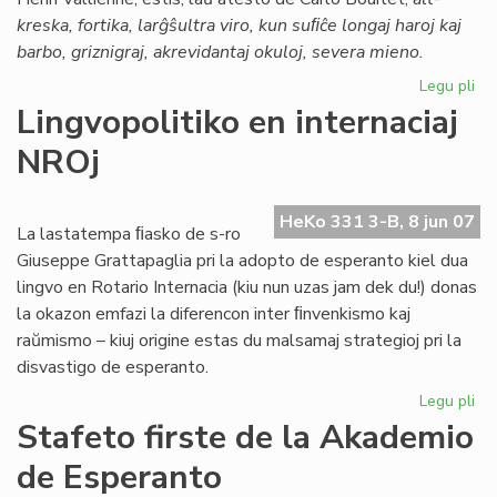
kreska, fortika, larĝŝultra viro, kun suﬁĉe longaj haroj kaj
barbo, griznigraj, akrevidantaj okuloj, severa mieno.
Legu pli
pri
La
Lingvopolitiko en internaciaj
un
NROj
ori
ro
en
HeKo 331 3-B, 8 jun 07
es
La lastatempa ﬁasko de s-ro
Giuseppe Grattapaglia pri la adopto de esperanto kiel dua
lingvo en Rotario Internacia (kiu nun uzas jam dek du!) donas
la okazon emfazi la diferencon inter ﬁnvenkismo kaj
raŭmismo – kiuj origine estas du malsamaj strategioj pri la
disvastigo de esperanto.
Legu pli
pri
Lin
Stafeto firste de la Akademio
en
de Esperanto
int
NR