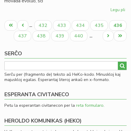
movada evoluo, sci
Legu pli
pri
La
Pagination
no
Unua
Antaŭa
Paĝo
Paĝo
Paĝo
Paĝo
Aktual
432
433
434
435
436
…
Est
paĝo
paĝo
paĝo
de
Paĝo
Paĝo
Paĝo
Paĝo
Next
Last
437
438
439
440
…
UE
page
page
20
SERĈO
20
Serĉu per (fragmento de) teksto aŭ HeKo-kodo. Minuskloj kaj
majuskloj egalas. Esperantaj literoj ankaŭ en x-formato.
ESPERANTA CIVITANECO
Petu la esperantan civitanecon per la
reta formularo
.
HEROLDO KOMUNIKAS (HEKO)