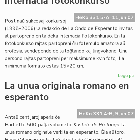
Internacia fotokonkurso
Lit
Ko
EK
HeKo 331 5-A, 11 jun 07
Post naŭ sukcesaj konkursoj
20
(1998–2006) la redakcio de La Ondo de Esperanto invitas
al partopreno en la deka Internacia Fotokonkurso. En la
fotokonkurso rajtas partopreni ĉiu fotemulo amatora aŭ
profesia, sendepende de la loĝlando kaj lingvokono. Unu
persono rajtas partopreni per maksimume kvin fotoj. La
minimuma formato estas 15×20 cm.
Legu pli
pri
Int
La unua originala romano en
fo
esperanto
HeKo 331 4-B, 9 jun 07
Antaŭ cent jaroj aperis ĉe
Hachette 500-paĝa volumeto:
Kastelo de Prelongo
, la
unua romano originale verkita en esperanto. Ĝia aŭtoro,
Henri Vallienne, estis, laŭ atesto de Carlo Bourlet,
alt-