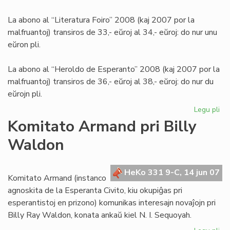
La abono al “Literatura Foiro” 2008 (kaj 2007 por la
malfruantoj) transiros de 33,- eŭroj al 34,- eŭroj: do nur unu
eŭron pli.
La abono al “Heroldo de Esperanto” 2008 (kaj 2007 por la
malfruantoj) transiros de 36,- eŭroj al 38,- eŭroj: do nur du
eŭrojn pli.
Legu pli
pri
Int
Komitato Armand pri Billy
abo
Waldon
de
LF-
ko
HeKo 331 9-C, 14 jun 07
Komitato Armand (instanco
agnoskita de la Esperanta Civito, kiu okupiĝas pri
esperantistoj en prizono) komunikas interesajn novaĵojn pri
Billy Ray Waldon, konata ankaŭ kiel N. I. Sequoyah.