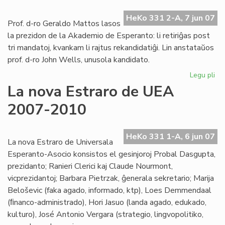
HeKo 331 2-A, 7 jun 07
Prof. d-ro Geraldo Mattos lasos
la prezidon de la Akademio de Esperanto: li retiriĝas post
tri mandatoj, kvankam li rajtus rekandidatiĝi. Lin anstataŭos
prof. d-ro John Wells, unusola kandidato.
Legu pli
pri
St
La nova Estraro de UEA
fir
2007-2010
de
la
Ak
HeKo 331 1-A, 6 jun 07
de
La nova Estraro de Universala
Es
Esperanto-Asocio konsistos el gesinjoroj Probal Dasgupta,
prezidanto; Ranieri Clerici kaj Claude Nourmont,
vicprezidantoj; Barbara Pietrzak, ĝenerala sekretario; Marija
Beloševic (faka agado, informado, ktp), Loes Demmendaal
(ﬁnanco-administrado), Hori Jasuo (landa agado, edukado,
kulturo), José Antonio Vergara (strategio, lingvopolitiko,