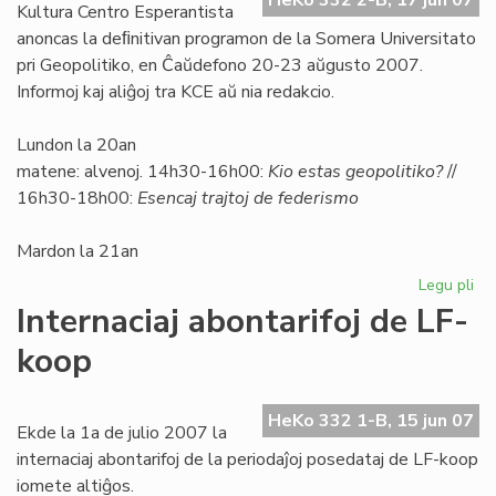
HeKo 332 2-B, 17 jun 07
kr
Kultura Centro Esperantista
ofe
anoncas la deﬁnitivan programon de la Somera Universitato
pri Geopolitiko, en Ĉaŭdefono 20-23 aŭgusto 2007.
Informoj kaj aliĝoj tra KCE aŭ nia redakcio.
Lundon la 20an
matene: alvenoj. 14h30-16h00:
Kio estas geopolitiko?
//
16h30-18h00:
Esencaj trajtoj de federismo
Mardon la 21an
Legu pli
pri
So
Internaciaj abontarifoj de LF-
Uni
koop
pri
geo
HeKo 332 1-B, 15 jun 07
Ekde la 1a de julio 2007 la
internaciaj abontarifoj de la periodaĵoj posedataj de LF-koop
iomete altiĝos.