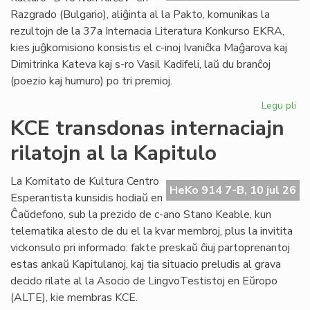
plu
Razgrado (Bulgario), aliĝinta al la Pakto, komunikas la
lin
rezultojn de la 37a Internacia Literatura Konkurso EKRA,
kies juĝkomisiono konsistis el c-inoj Ivaniĉka Maĝarova kaj
Dimitrinka Kateva kaj s-ro Vasil Kadifeli, laŭ du branĉoj
(poezio kaj humuro) po tri premioj.
Legu pli
pri
37
KCE transdonas internaciajn
Int
rilatojn al la Kapitulo
Lit
Ko
EK
La Komitato de Kultura Centro
HeKo 914 7-B, 10 jul 26
rez
Esperantista kunsidis hodiaŭ en
Ĉaŭdefono, sub la prezido de c-ano Stano Keable, kun
telematika alesto de du el la kvar membroj, plus la invitita
vickonsulo pri informado: fakte preskaŭ ĉiuj partoprenantoj
estas ankaŭ Kapitulanoj, kaj tia situacio preludis al grava
decido rilate al la Asocio de LingvoTestistoj en Eŭropo
(ALTE), kie membras KCE.