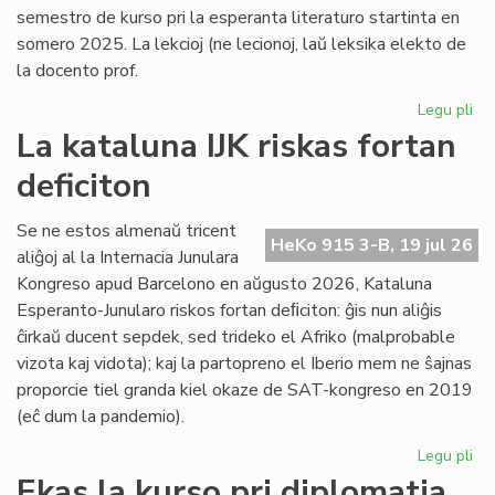
semestro de kurso pri la esperanta literaturo startinta en
somero 2025. La lekcioj (ne lecionoj, laŭ leksika elekto de
la docento prof.
Legu pli
pri
Es
La kataluna IJK riskas fortan
lit
deficiton
ret
po
la
Se ne estos almenaŭ tricent
HeKo 915 3-B, 19 jul 26
kur
aliĝoj al la Internacia Junulara
Kongreso apud Barcelono en aŭgusto 2026, Kataluna
Esperanto-Junularo riskos fortan deﬁciton: ĝis nun aliĝis
ĉirkaŭ ducent sepdek, sed trideko el Afriko (malprobable
vizota kaj vidota); kaj la partopreno el Iberio mem ne ŝajnas
proporcie tiel granda kiel okaze de SAT-kongreso en 2019
(eĉ dum la pandemio).
Legu pli
pri
La
Ekas la kurso pri diplomatia