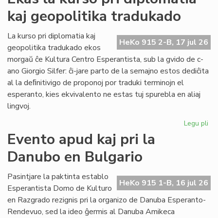
ka
kaj geopolitika tradukado
IJK
ris
for
La kurso pri diplomatia kaj
HeKo 915 2-B, 17 jul 26
def
geopolitika tradukado ekos
morgaŭ ĉe Kultura Centro Esperantista, sub la gvido de c-
ano Giorgio Silfer: ĉi-jare parto de la semajno estos dediĉita
al la deﬁnitivigo de proponoj por traduki terminojn el
esperanto, kies ekvivalento ne estas tuj spurebla en aliaj
lingvoj.
Legu pli
pri
Ek
Evento apud kaj pri la
la
Danubo en Bulgario
ku
pri
dip
Pasintjare la paktinta establo
HeKo 915 1-B, 16 jul 26
kaj
Esperantista Domo de Kulturo
geo
en Razgrado rezignis pri la organizo de Danuba Esperanto-
tr
Rendevuo, sed la ideo ĝermis al Danuba Amikeca