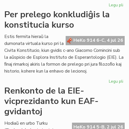
Legu pli
pri
KC
Per prelego konkludiĝis la
tr
konstitucia kurso
int
ril
al
Estis fermita hieraŭ la
HeKo 914 6-C, 4 jul 26
la
dumonata virtuala kurso pri la
Kap
Civita Konstitucio, kiun gvidis c-ano Giacomo Comincini sub
la aŭspicio de Esplora Instituto de Esperantologio (EIE). La
ﬁnaj rimarkoj akiris la formon de prelego pri jura ﬁlozoﬁo kaj
historio, kohere kun la enhavo de lecionoj.
Legu pli
pri
Pe
Renkonto de la EIE-
pr
vicprezidanto kun EAF-
kon
la
gvidantoj
kon
ku
Hodiaŭ en urbo Turku
HeKo 914 5-B, 2 jul 26