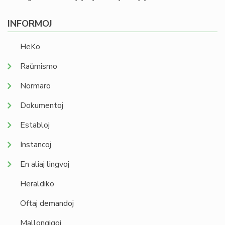
INFORMOJ
HeKo
Raŭmismo
Normaro
Dokumentoj
Establoj
Instancoj
En aliaj lingvoj
Heraldiko
Oftaj demandoj
Mallongigoj