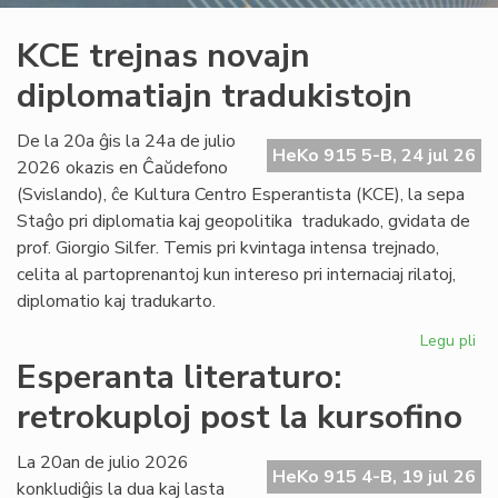
KCE trejnas novajn
diplomatiajn tradukistojn
De la 20a ĝis la 24a de julio
HeKo 915 5-B, 24 jul 26
2026 okazis en Ĉaŭdefono
(Svislando), ĉe Kultura Centro Esperantista (KCE), la sepa
Staĝo pri diplomatia kaj geopolitika tradukado, gvidata de
prof. Giorgio Silfer. Temis pri kvintaga intensa trejnado,
celita al partoprenantoj kun intereso pri internaciaj rilatoj,
diplomatio kaj tradukarto.
Legu pli
pri
KC
Esperanta literaturo:
tre
retrokuploj post la kursofino
no
dip
tra
La 20an de julio 2026
HeKo 915 4-B, 19 jul 26
konkludiĝis la dua kaj lasta