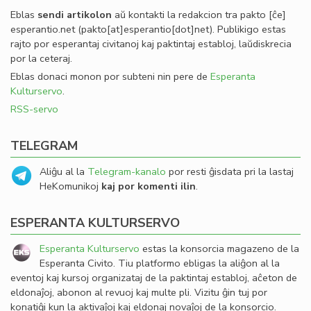
Eblas
sendi
artikolon
aŭ kontakti la redakcion tra
pakto
[ĉe]
esperantio
.
net
(pakto[at]esperantio[dot]net)
. Publikigo estas
rajto por esperantaj civitanoj kaj paktintaj establoj, laŭdiskrecia
por la ceteraj.
Eblas donaci monon por subteni nin pere de
Esperanta
Kulturservo
.
RSS-servo
TELEGRAM
Aliĝu al la
Telegram-kanalo
por resti ĝisdata pri la lastaj
HeKomunikoj
kaj por komenti ilin
.
ESPERANTA KULTURSERVO
Esperanta Kulturservo
estas la konsorcia magazeno de la
Esperanta Civito. Tiu platformo ebligas la aliĝon al la
eventoj kaj kursoj organizataj de la paktintaj establoj, aĉeton de
eldonaĵoj, abonon al revuoj kaj multe pli. Vizitu ĝin tuj por
konatiĝi kun la aktivaĵoj kaj eldonaj novaĵoj de la konsorcio.