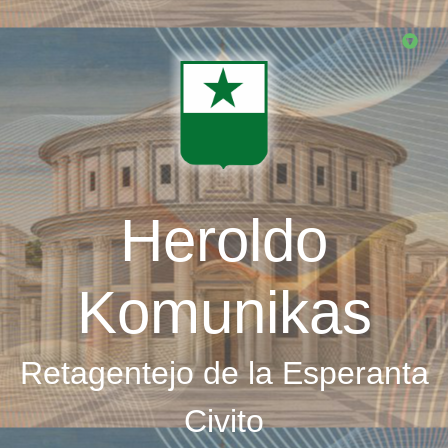
Skip
to
main
content
Heroldo
Komunikas
Retagentejo de la Esperanta
Civito