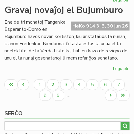
Legu pli
pri
Re
Gravaj novaĵoj el Bujumburo
la
lit
Ene de tri monatoj Tanganika
PE
HeKo 914 3-B, 30 jun 26
Esperanto-Domo en
pr
Bujumburo havos novan kortiston, kiu anstataŭos la nunan,
c-anon Frederikon Nimubona; ĉi-lasta estas la unua el la
neelektitoj de la Verda Listo kaj tial, en kazo de rezigno de
unu el la nunaj gesenatanoj, li mem refariĝos senatano.
Legu pli
pri
Gr
Pagination
nov
Unua
Antaŭa
Paĝo
Aktuala
Paĝo
Paĝo
Paĝo
Paĝo
Paĝo
1
2
3
4
5
6
7
el
paĝo
paĝo
paĝo
Bu
Paĝo
Paĝo
Next
Last
8
9
…
page
page
SERĈO