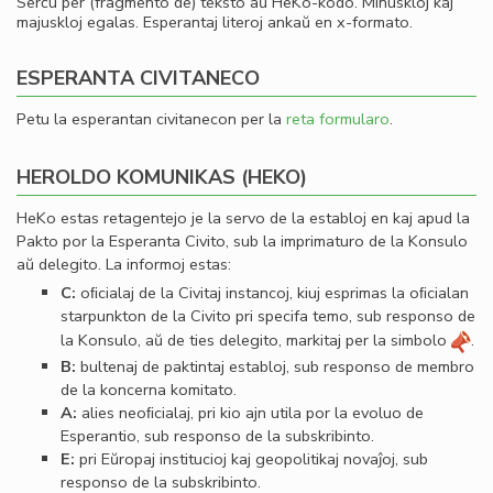
Serĉu per (fragmento de) teksto aŭ HeKo-kodo. Minuskloj kaj
majuskloj egalas. Esperantaj literoj ankaŭ en x-formato.
ESPERANTA CIVITANECO
Petu la esperantan civitanecon per la
reta formularo
.
HEROLDO KOMUNIKAS (HEKO)
HeKo estas retagentejo je la servo de la establoj en kaj apud la
Pakto por la Esperanta Civito, sub la imprimaturo de la Konsulo
aŭ delegito. La informoj estas:
C:
oﬁcialaj de la Civitaj instancoj, kiuj esprimas la oﬁcialan
starpunkton de la Civito pri specifa temo, sub responso de
la Konsulo, aŭ de ties delegito, markitaj per la simbolo
.
B:
bultenaj de paktintaj establoj, sub responso de membro
de la koncerna komitato.
A:
alies neoﬁcialaj, pri kio ajn utila por la evoluo de
Esperantio, sub responso de la subskribinto.
E:
pri Eŭropaj institucioj kaj geopolitikaj novaĵoj, sub
responso de la subskribinto.