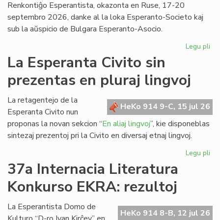
Renkontiĝo Esperantista, okazonta en Ruse, 17-20
septembro 2026, danke al la loka Esperanto-Societo kaj
sub la aŭspicio de Bulgara Esperanto-Asocio.
Legu pli
pri
Ev
La Esperanta Civito sin
ap
prezentas en pluraj lingvoj
kaj
pri
la
La retagentejo de la
HeKo 914 9-C, 15 jul 26
Da
Esperanta Civito nun
en
proponas la novan sekcion “
En aliaj lingvoj
”, kie disponeblas
Bul
sintezaj prezentoj pri la Civito en diversaj etnaj lingvoj.
Legu pli
pri
La
37a Internacia Literatura
Es
Konkurso EKRA: rezultoj
Civ
sin
pr
La Esperantista Domo de
HeKo 914 8-B, 12 jul 26
en
Kulturo “D-ro Ivan Kirĉev” en