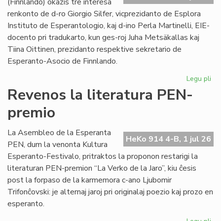
(Finnlando) okazis tre interesa
renkonto de d-ro Giorgio Silfer, vicprezidanto de Esplora
Instituto de Esperantologio, kaj d-ino Perla Martinelli, EIE-
docento pri tradukarto, kun ges-roj Juha Metsäkallas kaj
Tiina Oittinen, prezidanto respektive sekretario de
Esperanto-Asocio de Finnlando.
Legu pli
pri
Re
Revenos la literatura PEN-
de
premio
la
EIE
vic
La Asembleo de la Esperanta
HeKo 914 4-B, 1 jul 26
ku
PEN, dum la venonta Kultura
EA
Esperanto-Festivalo, pritraktos la proponon restarigi la
gvi
literaturan PEN-premion “La Verko de la Jaro”, kiu ĉesis
post la forpaso de la karmemora c-ano Ljubomir
Trifonĉovski: je alternaj jaroj pri originalaj poezio kaj prozo en
esperanto.