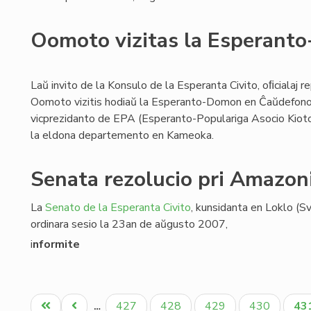
Oomoto vizitas la Esperant
Laŭ invito de la Konsulo de la Esperanta Civito, oﬁcialaj 
Oomoto vizitis hodiaŭ la Esperanto-Domon en Ĉaŭdefono. 
vicprezidanto de EPA (Esperanto-Populariga Asocio Kioto F
la eldona departemento en Kameoka.
Senata rezolucio pri Amazon
La
Senato de la Esperanta Civito
, kunsidanta en Loklo (S
ordinara sesio la 23an de aŭgusto 2007,
i
nformite
Pagination
Unua
Antaŭa
Paĝo
Paĝo
Paĝo
Paĝo
Ak
427
428
429
430
43
…