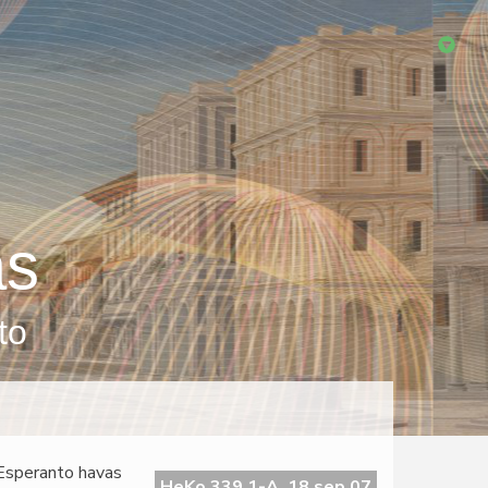
as
to
 Esperanto havas
HeKo 339 1-A, 18 sep 07