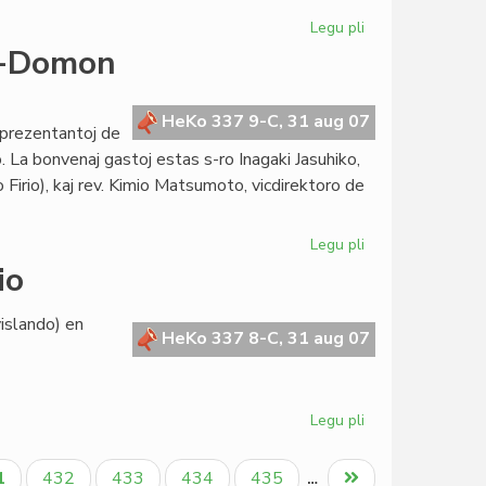
Legu pli
pri
"Kvarteto"
o-Domon
pretas
en
esperanto
HeKo 337 9-C, 31 aug 07
reprezentantoj de
La bonvenaj gastoj estas s-ro Inagaki Jasuhiko,
irio), kaj rev. Kimio Matsumoto, vicdirektoro de
Legu pli
pri
Oomoto
io
vizitas
la
vislando) en
Esperanto-
HeKo 337 8-C, 31 aug 07
Domon
Legu pli
pri
Senata
rezolucio
tuala
Paĝo
Paĝo
Paĝo
Paĝo
Last
1
432
433
434
435
…