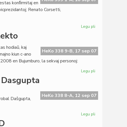
 estas konﬁrmitaj en
icprezidantoj; Renato Corsetti,
Legu pli
pri
Akademio
lekto
sen
surprizo,
as hodiaŭ, kaj
sed...
HeKo 338 9-B, 17 sep 07
majno kiun c-ano
 2008 en Bujumburo, la sekvaj personoj:
Legu pli
pri
AfrES
o Dasgupta
2
en
Burundio:
HeKo 338 8-A, 12 sep 07
robal Daŝgupta,
dua
selekto
Legu pli
pri
Unua
KD
kontesto