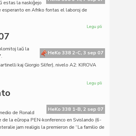
aŭ estas la naskiĝejo
e esperanto en Afriko fontas el laboroj de
Legu pli
pri
La
007
radikoj
de
lomitoj laŭ la
esperanto
HeKo 338 2-C, 3 sep 07
.
en
nelli kaj Giorgio Silfer), nivelo A2: KIROVA
Afriko
Legu pli
pri
LTSEC-
nto
diplomitoj
en
julio
HeKo 338 1-B, 2 sep 07
komedio de Ronald
2007
e de la eŭropa PEN-konferenco en Svislando (6-
nteralie jam realigis la premieron de “La familio de