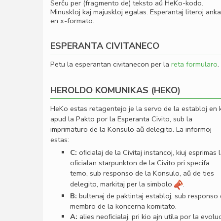
Serĉu per (fragmento de) teksto aŭ HeKo-kodo.
Minuskloj kaj majuskloj egalas. Esperantaj literoj ank
en x-formato.
ESPERANTA CIVITANECO
Petu la esperantan civitanecon per la
reta formularo
.
HEROLDO KOMUNIKAS (HEKO)
HeKo estas retagentejo je la servo de la establoj en 
apud la Pakto por la Esperanta Civito, sub la
imprimaturo de la Konsulo aŭ delegito. La informoj
estas:
C:
oﬁcialaj de la Civitaj instancoj, kiuj esprimas 
oﬁcialan starpunkton de la Civito pri specifa
temo, sub responso de la Konsulo, aŭ de ties
delegito, markitaj per la simbolo
.
B:
bultenaj de paktintaj establoj, sub responso
membro de la koncerna komitato.
A:
alies neoﬁcialaj, pri kio ajn utila por la evolu