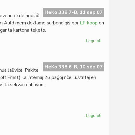
al
prezidanto
HeKo 338 7-B, 11 sep 07
treveno ekde hodiaŭ
Dasgupta
lliam Auld mem deklame surbendigis por
LF-koop
en
eganta kartona teketo.
Legu pli
pri
"La
infana
raso"
en
HeKo 338 6-B, 10 sep 07
ua laŭvice. Pakite
duobla
lf Ernst), la internaj 26 paĝoj riĉe ilustritaj en
KD
nas la sekvan enhavon.
Legu pli
pri
La
nova
"Femina"