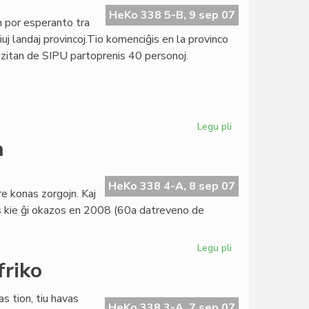
(11)
HeKo 338 5-B, 9 sep 07
 por esperanto tra
aperis
uj landaj provincoj.Tio komenciĝis en la provinco
zitan de SIPU partoprenis 40 personoj.
Legu pli
pri
Kampanjo
n
en
Burundio
HeKo 338 4-A, 8 sep 07
e konas zorgojn. Kaj
cias kie ĝi okazos en 2008 (60a datreveno de
Legu pli
pri
TEJO
friko
havas
juran
s tion, tiu havas
personecon
HeKo 338 3-A, 7 sep 07