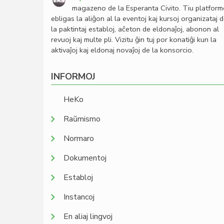
magazeno de la Esperanta Civito. Tiu platfor
ebligas la aliĝon al la eventoj kaj kursoj organizataj 
la paktintaj establoj, aĉeton de eldonaĵoj, abonon al
revuoj kaj multe pli. Vizitu ĝin tuj por konatiĝi kun la
aktivaĵoj kaj eldonaj novaĵoj de la konsorcio.
INFORMOJ
HeKo
Raŭmismo
Normaro
Dokumentoj
Establoj
Instancoj
En aliaj lingvoj