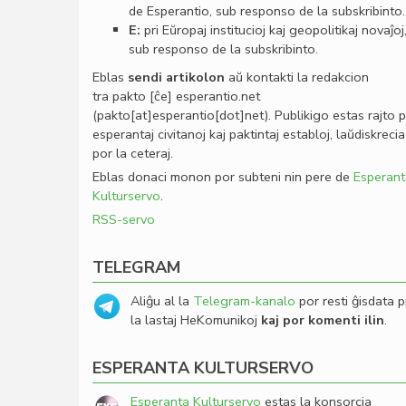
de Esperantio, sub responso de la subskribinto.
E:
pri Eŭropaj institucioj kaj geopolitikaj novaĵoj
sub responso de la subskribinto.
Eblas
sendi
artikolon
aŭ kontakti la redakcion
tra
pakto
[ĉe]
esperantio
.
net
(pakto[at]esperantio[dot]net)
. Publikigo estas rajto 
esperantaj civitanoj kaj paktintaj establoj, laŭdiskrecia
por la ceteraj.
Eblas donaci monon por subteni nin pere de
Esperant
Kulturservo
.
RSS-servo
TELEGRAM
Aliĝu al la
Telegram-kanalo
por resti ĝisdata p
la lastaj HeKomunikoj
kaj por komenti ilin
.
ESPERANTA KULTURSERVO
Esperanta Kulturservo
estas la konsorcia