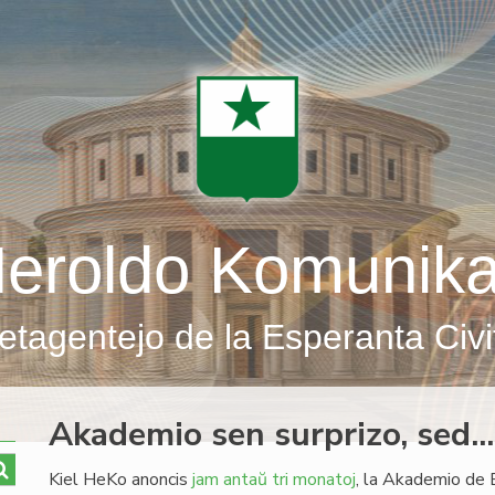
eroldo Komunik
etagentejo de la Esperanta Civi
Akademio sen surprizo, sed...
Kiel HeKo anoncis
jam antaŭ tri monatoj
, la Akademio de