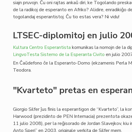
siajn pruvojn. Ĉu oni rajtas ankaŭ diri, ke Togolando presk
de la radikoj de esperanto en Afriko? Alidire, enradikiĝo d
togolandaj esperantistoj. Ĉu tio estas vera? Ni vidu!
LTSEC-diplomitoj en julio 2
Kultura Centro Esperantista
komunikas la nomojn de la dip
LingvoTesta Sistemo de la Esperanta Civito
en julio 2007
En Ĉaŭdefono ĉe la Esperanto-Domo (ekzamenis Perla Marti
Teodora.
"Kvarteto" pretas en espera
Giorgio Silfer ĵus ﬁnis la esperantigon de “Kvarteto”, la 
Harwood (prezidinto de PEN Internacia) prezentota okaz
11 julio 2008), per la reĝisorado de Jordan Slavejkov, kiu i
Anto Speri” en 2003, originale verkita de Silfer mem.