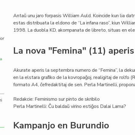
,
Antaŭ unu jaro forpasis William Auld. Koincide kun lia da
estas distribuata la eldono de “La infana raso”, kiun Wi
1998. La duobla KD, akompanata de libreto, situas en el
por
La nova "Femina" (11) aperis
a
Akurate aperis la septembra numero de “Femina”, la dekun
en la elstara graﬁko de la kovropaĝoj, realigitaj de rolfo (Ro
formato A4, ĉefredaktitaj de sen. Perla Martinelli, propo
Redakcie: Feminismo sur pinto de skribilo
ri
Perla Martinelli: Ĉu baldaŭ virino estiĝos Dalai Lama?
Kampanjo en Burundio