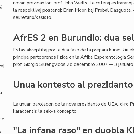
novan prezidanton: prof. John Wells. La ceteraj estraranoj
aŭ
la respektivaj postenoj: Brian Moon kaj Probal Dasgupta, v
sekretario/kasisto.
AfrES 2 en Burundio: dua se
Estas akceptitaj por la dua fazo de la prepara kurso, kiu ek
principe partoprenos ﬁzike en la Afrika Esperantologia Se
prof. Giorgio Silfer gvidos 28 decembro 2007 — 3 januaro
kaj
Unua kontesto al prezidant
la
La unuan paroladon de la nova prezidanto de UEA, d-ro P
karakterizis la sekva koncepto:
 de
"La infana raso" en duobla 
o