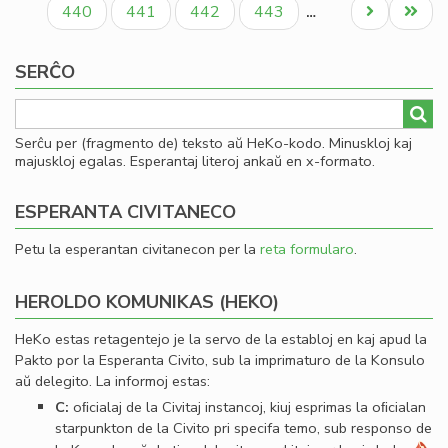
pac
Paĝo
Paĝo
Paĝo
Paĝo
Next
Last
440
441
442
443
…
ka
page
page
SERĈO
Serĉu per (fragmento de) teksto aŭ HeKo-kodo. Minuskloj kaj
majuskloj egalas. Esperantaj literoj ankaŭ en x-formato.
ESPERANTA CIVITANECO
Petu la esperantan civitanecon per la
reta formularo
.
HEROLDO KOMUNIKAS (HEKO)
HeKo estas retagentejo je la servo de la establoj en kaj apud la
Pakto por la Esperanta Civito, sub la imprimaturo de la Konsulo
aŭ delegito. La informoj estas:
C:
oﬁcialaj de la Civitaj instancoj, kiuj esprimas la oﬁcialan
starpunkton de la Civito pri specifa temo, sub responso de