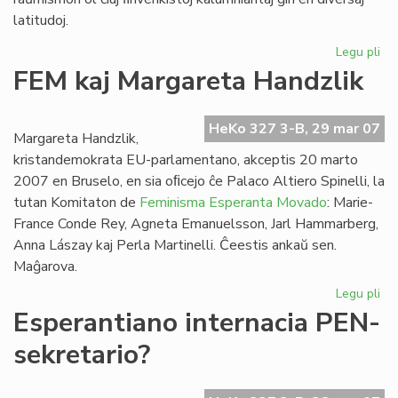
latitudoj.
Legu pli
pri
Ra
FEM kaj Margareta Handzlik
in
fil
pri
HeKo 327 3-B, 29 mar 07
Margareta Handzlik,
Esp
kristandemokrata EU-parlamentano, akceptis 20 marto
2007 en Bruselo, en sia oﬁcejo ĉe Palaco Altiero Spinelli, la
tutan Komitaton de
Feminisma Esperanta Movado
: Marie-
France Conde Rey, Agneta Emanuelsson, Jarl Hammarberg,
Anna Lászay kaj Perla Martinelli. Ĉeestis ankaŭ sen.
Maĝarova.
Legu pli
pri
FE
Esperantiano internacia PEN-
kaj
sekretario?
Ma
Ha