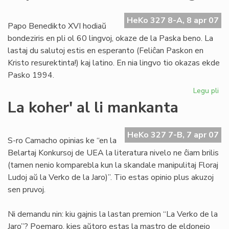
al
nia
HeKo 327 8-A, 8 apr 07
Papo Benedikto XVI hodiaŭ
tea
bondeziris en pli ol 60 lingvoj, okaze de la Paska beno. La
lastaj du salutoj estis en esperanto (Feliĉan Paskon en
Kristo resurektinta!) kaj latino. En nia lingvo tio okazas ekde
Pasko 1994.
Legu pli
pri
Pa
La koher' al li mankanta
bo
en
nia
HeKo 327 7-B, 7 apr 07
S-ro Camacho opinias ke “en la
lin
Belartaj Konkursoj de UEA la literatura nivelo ne ĉiam brilis
(tamen nenio komparebla kun la skandale manipulitaj Floraj
Ludoj aŭ la Verko de la Jaro)”. Tio estas opinio plus akuzoj
sen pruvoj.
Ni demandu nin: kiu gajnis la lastan premion “La Verko de la
Jaro”? Poemaro, kies aŭtoro estas la mastro de eldonejo