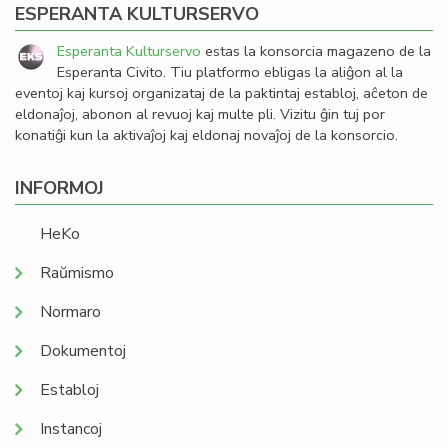
ESPERANTA KULTURSERVO
Esperanta Kulturservo
estas la konsorcia magazeno de la
Esperanta Civito. Tiu platformo ebligas la aliĝon al la
eventoj kaj kursoj organizataj de la paktintaj establoj, aĉeton de
eldonaĵoj, abonon al revuoj kaj multe pli. Vizitu ĝin tuj por
konatiĝi kun la aktivaĵoj kaj eldonaj novaĵoj de la konsorcio.
INFORMOJ
HeKo
Raŭmismo
Normaro
Dokumentoj
Establoj
Instancoj