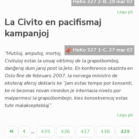
HeKo 327 2-B, 28 mar 07
Legu pli
pri
Es
La Civito en pacifismaj
int
kampanjoj
PE
sek
HeKo 327 1-C, 27 mar 07
“Mutiloj, amputoj, mortoj.
Civiluloj estas la unuaj viktimoj de la grapolbomboj,
danĝeraj dum jaroj post la ĵeto. En konferenco okazinta en
Oslo ﬁne de februaro 2007, la norvega ministro de
eksteraj aferoj deklaris ke “jam estas tempo por konsenti,
ke ni bezonas novan rimedon je internacia nivelo por
malpermesi la grapolbombojn, kies konsekvencoj estas
tute malakcepteblaj”.
Legu pli
pri
La
Pagination
Civ
Unua
Antaŭa
Paĝo
Paĝo
Paĝo
Paĝo
Aktual
435
436
437
438
439
…
en
paĝo
paĝo
paĝo