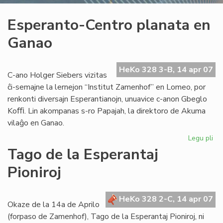
Esperanto-Centro planata en
Ganao
HeKo 328 3-B, 14 apr 07
C-ano Holger Siebers vizitas
ĉi-semajne la lernejon “Institut Zamenhof” en Lomeo, por
renkonti diversajn Esperantianojn, unuavice c-anon Gbeglo
Koﬃ. Lin akompanas s-ro Papajah, la direktoro de Akuma
vilaĝo en Ganao.
Legu pli
pri
Es
Tago de la Esperantaj
Ce
Pioniroj
pl
en
Ga
HeKo 328 2-C, 14 apr 07
Okaze de la 14a de Aprilo
(forpaso de Zamenhof), Tago de la Esperantaj Pioniroj, ni