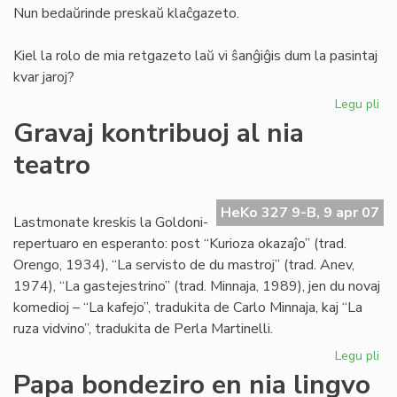
Nun bedaŭrinde preskaŭ klaĉgazeto.
Kiel la rolo de mia retgazeto laŭ vi ŝanĝiĝis dum la pasintaj
kvar jaroj?
Legu pli
pri
TE
Gravaj kontribuoj al nia
pr
teatro
pri
la
re
HeKo 327 9-B, 9 apr 07
de
Lastmonate kreskis la Goldoni-
Kni
repertuaro en esperanto: post “Kurioza okazaĵo” (trad.
Orengo, 1934), “La servisto de du mastroj” (trad. Anev,
1974), “La gastejestrino” (trad. Minnaja, 1989), jen du novaj
komedioj – “La kafejo”, tradukita de Carlo Minnaja, kaj “La
ruza vidvino”, tradukita de Perla Martinelli.
Legu pli
pri
Gr
Papa bondeziro en nia lingvo
kon