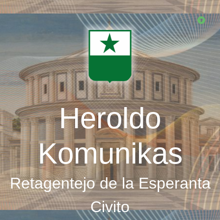
Skip
to
main
content
Heroldo
Komunikas
Retagentejo de la Esperanta
Civito