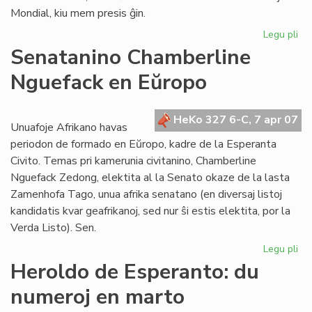
Mondial, kiu mem presis ĝin.
Legu pli
pri
La
Senatanino Chamberline
koh
Nguefack en Eŭropo
al
li
ma
HeKo 327 6-C, 7 apr 07
Unuafoje Afrikano havas
periodon de formado en Eŭropo, kadre de la Esperanta
Civito. Temas pri kamerunia civitanino, Chamberline
Nguefack Zedong, elektita al la Senato okaze de la lasta
Zamenhofa Tago, unua afrika senatano (en diversaj listoj
kandidatis kvar geafrikanoj, sed nur ŝi estis elektita, por la
Verda Listo). Sen.
Legu pli
pri
Se
Heroldo de Esperanto: du
Ch
numeroj en marto
Ng
en