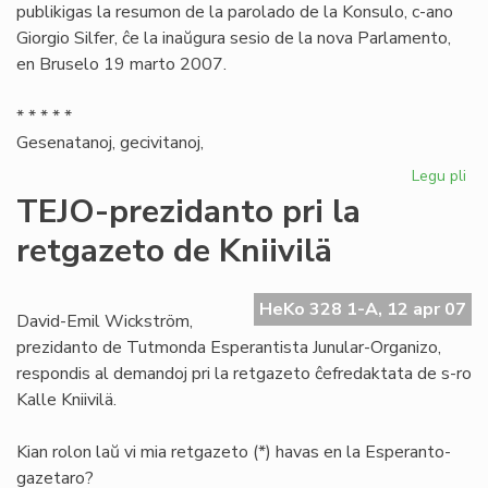
publikigas la resumon de la parolado de la Konsulo, c-ano
Giorgio Silfer, ĉe la inaŭgura sesio de la nova Parlamento,
en Bruselo 19 marto 2007.
* * * * *
Gesenatanoj, gecivitanoj,
Legu pli
pri
Ta
TEJO-prezidanto pri la
de
retgazeto de Kniivilä
la
Es
Pio
HeKo 328 1-A, 12 apr 07
David-Emil Wickström,
prezidanto de Tutmonda Esperantista Junular-Organizo,
respondis al demandoj pri la retgazeto ĉefredaktata de s-ro
Kalle Kniivilä.
Kian rolon laŭ vi mia retgazeto (*) havas en la Esperanto-
gazetaro?