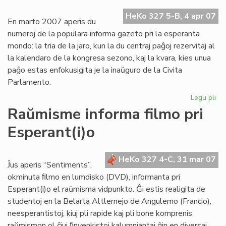
Eŭ
HeKo 327 5-B, 4 apr 07
En marto 2007 aperis du
numeroj de la populara informa gazeto pri la esperanta
mondo: la tria de la jaro, kun la du centraj paĝoj rezervitaj al
la kalendaro de la kongresa sezono, kaj la kvara, kies unua
paĝo estas enfokusigita je la inaŭguro de la Civita
Parlamento.
Legu pli
pri
He
Raŭmisme informa filmo pri
de
Esperant(i)o
Es
du
nu
HeKo 327 4-C, 31 mar 07
en
Ĵus aperis “Sentiments”,
ma
okminuta ﬁlmo en lumdisko (DVD), informanta pri
Esperant(i)o el raŭmisma vidpunkto. Ĝi estis realigita de
studentoj en la Belarta Altlernejo de Angulemo (Francio),
neesperantistoj, kiuj pli rapide kaj pli bone komprenis
raŭmismon ol ĉiuj ﬁnvenkistoj kalumniantaj ĝin en diversaj