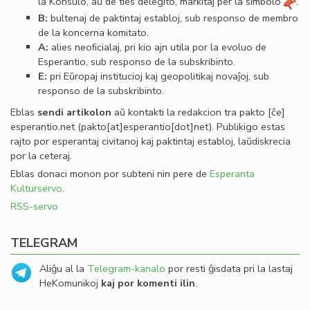
la Konsulo, aŭ de ties delegito, markitaj per la simbolo
.
B:
bultenaj de paktintaj establoj, sub responso de membro
de la koncerna komitato.
A:
alies neoﬁcialaj, pri kio ajn utila por la evoluo de
Esperantio, sub responso de la subskribinto.
E:
pri Eŭropaj institucioj kaj geopolitikaj novaĵoj, sub
responso de la subskribinto.
Eblas
sendi
artikolon
aŭ kontakti la redakcion tra
pakto
[ĉe]
esperantio
.
net
(pakto[at]esperantio[dot]net)
. Publikigo estas
rajto por esperantaj civitanoj kaj paktintaj establoj, laŭdiskrecia
por la ceteraj.
Eblas donaci monon por subteni nin pere de
Esperanta
Kulturservo
.
RSS-servo
TELEGRAM
Aliĝu al la
Telegram-kanalo
por resti ĝisdata pri la lastaj
HeKomunikoj
kaj por komenti ilin
.