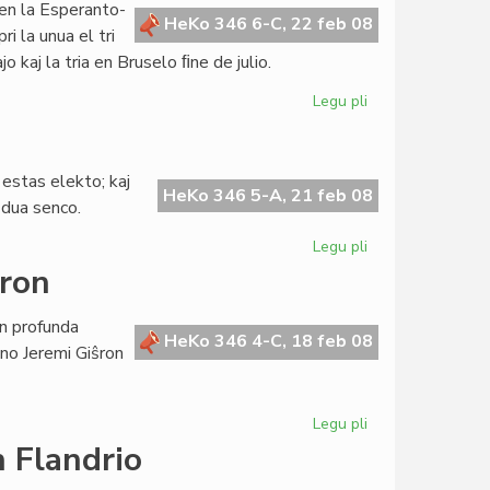
 en la Esperanto-
la
HeKo 346 6-C, 22 feb 08
i la unua el tri
Esperanta
o kaj la tria en Bruselo ﬁne de julio.
Civito
Legu pli
pri
La
Kapitulo
kunsidos
estas elekto; kaj
semajnfine
HeKo 346 5-A, 21 feb 08
 dua senco.
Legu pli
pri
Gepatra
hron
kaj
adopta
n profunda
lingvo
HeKo 346 4-C, 18 feb 08
ano Jeremi Giŝron
Legu pli
pri
Forpasis
 Flandrio
civitano