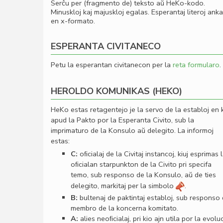
Serĉu per (fragmento de) teksto aŭ HeKo-kodo.
Minuskloj kaj majuskloj egalas. Esperantaj literoj ank
en x-formato.
ESPERANTA CIVITANECO
Petu la esperantan civitanecon per la
reta formularo
.
HEROLDO KOMUNIKAS (HEKO)
HeKo estas retagentejo je la servo de la establoj en 
apud la Pakto por la Esperanta Civito, sub la
imprimaturo de la Konsulo aŭ delegito. La informoj
estas:
C:
oﬁcialaj de la Civitaj instancoj, kiuj esprimas 
oﬁcialan starpunkton de la Civito pri specifa
temo, sub responso de la Konsulo, aŭ de ties
delegito, markitaj per la simbolo
.
B:
bultenaj de paktintaj establoj, sub responso
membro de la koncerna komitato.
A:
alies neoﬁcialaj, pri kio ajn utila por la evolu