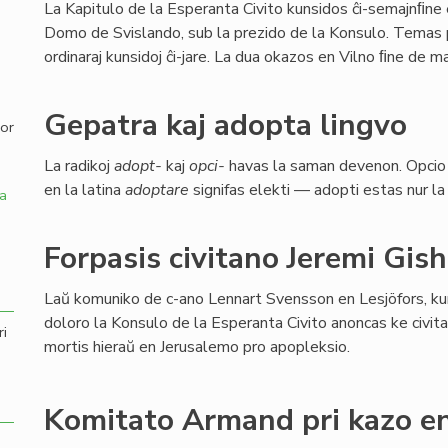
La Kapitulo de la Esperanta Civito kunsidos ĉi-semajnﬁne
Domo de Svislando, sub la prezido de la Konsulo. Temas pr
,
ordinaraj kunsidoj ĉi-jare. La dua okazos en Vilno ﬁne de maj
Gepatra kaj adopta lingvo
por
La radikoj
adopt-
kaj
opci-
havas la saman devenon. Opcio 
en la latina
adoptare
signifas elekti — adopti estas nur la
a
Forpasis civitano Jeremi Gis
Laŭ komuniko de c-ano Lennart Svensson en Lesjöfors, ku
doloro la Konsulo de la Esperanta Civito anoncas ke civit
ri
mortis hieraŭ en Jerusalemo pro apopleksio.
Komitato Armand pri kazo en