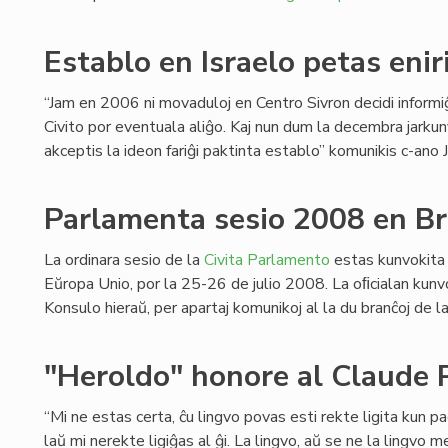
Establo en Israelo petas enir
“Jam en 2006 ni movaduloj en Centro Sivron decidi informiĝ
Civito por eventuala aliĝo. Kaj nun dum la decembra jark
akceptis la ideon fariĝi paktinta establo” komunikis c-ano
Parlamenta sesio 2008 en B
La ordinara sesio de la
Civita Parlamento
estas kunvokita 
Eŭropa Unio, por la 25-26 de julio 2008. La oﬁcialan kunv
Konsulo hieraŭ, per apartaj komunikoj al la du branĉoj de 
"Heroldo" honore al Claude 
“Mi ne estas certa, ĉu lingvo povas esti rekte ligita kun 
laŭ mi nerekte ligiĝas al ĝi. La lingvo, aŭ se ne la lingvo me