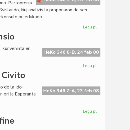
no. Partoprenis
 Svislando, kiuj analizis la proponaron de sen.
ickonsulo pri edukado.
Legu pli
pri
Studmaterialo
nsio
por
lingvotestado
o
, kunveninta en
HeKo 346 8-B, 24 feb 08
Legu pli
pri
LF-
 Civito
koop
en
no de la Ido-
konstanta
HeKo 346 7-A, 23 feb 08
 pri la Esperanta
ekspansio
Legu pli
pri
Andy
fine
Künzli
pri