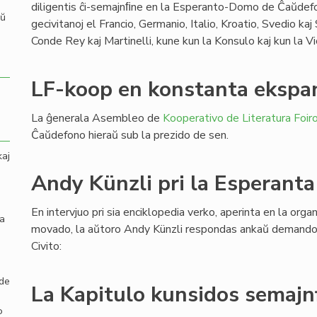
diligentis ĉi-semajnﬁne en la Esperanto-Domo de Ĉaŭdefo
aŭ
gecivitanoj el Francio, Germanio, Italio, Kroatio, Svedio kaj
Conde Rey kaj Martinelli, kune kun la Konsulo kaj kun la V
LF-koop en konstanta ekspa
La ĝenerala Asembleo de
Kooperativo de Literatura Foir
Ĉaŭdefono hieraŭ sub la prezido de sen.
kaj
Andy Künzli pri la Esperanta
En intervjuo pri sia enciklopedia verko, aperinta en la orga
la
movado, la aŭtoro Andy Künzli respondas ankaŭ demandon
Civito:
 de
La Kapitulo kunsidos semajn
o