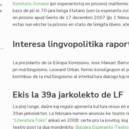
Komitato Armand
(pri esperantistoj en prizono) malfermis 
mo
kazo de pli ol 70-jara belga ŝtatano (sen la esperanta civit
de
en prizono apud Gento de 17 decembro 2007 ĝis 1 februar
estas nun ekster la prizono en stato de limigita libero, a
Interesa lingvopolitika rapor
La prezidanto de la Eŭropa Komisiono, Jose Manuel Barros
pri multlingvismo, Leonard Orban, formis konsilgrupon el pe
kontribuo de la multlingvismo al interkultura dialogo kaj 
Ekis la 39a jarkolekto de LF
La plej longe, daŭre kaj regule aperanta kultura revuo en e
39an jarkolekton. La februara numero anoncas ke teatro r
“
Literatura Foiro
” ankaŭ en 2008: certe pro la kovriloj, ki
teatro post la dua mondmilito:
Bulgara Esperanto-Teatro