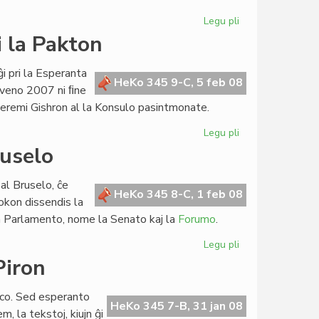
Legu pli
pri
Ekis
i la Pakton
la
39a
i pri la Esperanta
jarkolekto
HeKo 345 9-C, 5 feb 08
unveno 2007 ni ﬁne
de
 Jeremi Gishron al la Konsulo pasintmonate.
LF
Legu pli
pri
Establo
ruselo
en
Israelo
al Bruselo, ĉe
petas
HeKo 345 8-C, 1 feb 08
okon dissendis la
eniri
la Parlamento, nome la Senato kaj la
Forumo
.
la
Pakton
Legu pli
pri
Parlamenta
Piron
sesio
2008
paco. Sed esperanto
en
HeKo 345 7-B, 31 jan 08
m, la tekstoj, kiujn ĝi