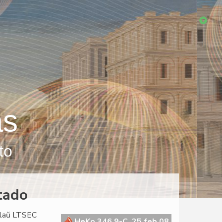
as
to
tado
o laŭ LTSEC
HeKo 346 9-C, 25 feb 08