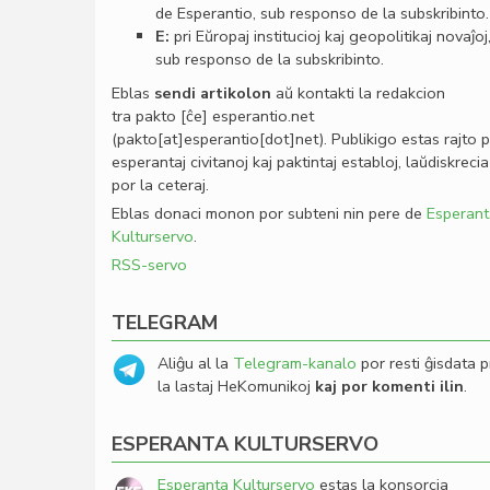
de Esperantio, sub responso de la subskribinto.
E:
pri Eŭropaj institucioj kaj geopolitikaj novaĵoj
sub responso de la subskribinto.
Eblas
sendi
artikolon
aŭ kontakti la redakcion
tra
pakto
[ĉe]
esperantio
.
net
(pakto[at]esperantio[dot]net)
. Publikigo estas rajto 
esperantaj civitanoj kaj paktintaj establoj, laŭdiskrecia
por la ceteraj.
Eblas donaci monon por subteni nin pere de
Esperant
Kulturservo
.
RSS-servo
TELEGRAM
Aliĝu al la
Telegram-kanalo
por resti ĝisdata p
la lastaj HeKomunikoj
kaj por komenti ilin
.
ESPERANTA KULTURSERVO
Esperanta Kulturservo
estas la konsorcia