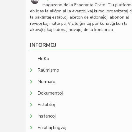
magazeno de la Esperanta Civito. Tiu platfor
ebligas la aliĝon al la eventoj kaj kursoj organizataj 
la paktintaj establoj, aĉeton de eldonaĵoj, abonon al
revuoj kaj multe pli. Vizitu ĝin tuj por konatiĝi kun la
aktivaĵoj kaj eldonaj novaĵoj de la konsorcio.
INFORMOJ
HeKo
Raŭmismo
Normaro
Dokumentoj
Establoj
Instancoj
En aliaj lingvoj