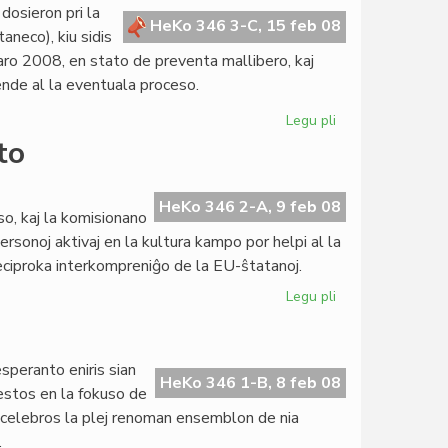
Jeremi
dosieron pri la
Gishron
HeKo 346 3-C, 15 feb 08
aneco), kiu sidis
o 2008, en stato de preventa mallibero, kaj
tende al la eventuala proceso.
Legu pli
pri
Komitato
to
Armand
pri
kazo
HeKo 346 2-A, 9 feb 08
o, kaj la komisionano
en
rsonoj aktivaj en la kultura kampo por helpi al la
Flandrio
reciproka interkompreniĝo de la EU-ŝtatanoj.
Legu pli
pri
Interesa
lingvopolitika
raporto
speranto eniris sian
HeKo 346 1-B, 8 feb 08
estos en la fokuso de
uj celebros la plej renoman ensemblon de nia
.