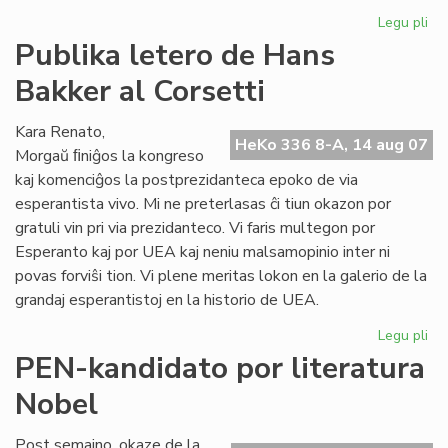
Legu pli
pri
His
Publika letero de Hans
de
Bakker al Corsetti
la
es
lit
Kara Renato,
HeKo 336 8-A, 14 aug 07
Morgaŭ ﬁniĝos la kongreso
kaj komenciĝos la postprezidanteca epoko de via
esperantista vivo. Mi ne preterlasas ĉi tiun okazon por
gratuli vin pri via prezidanteco. Vi faris multegon por
Esperanto kaj por UEA kaj neniu malsamopinio inter ni
povas forviŝi tion. Vi plene meritas lokon en la galerio de la
grandaj esperantistoj en la historio de UEA.
Legu pli
pri
Pub
PEN-kandidato por literatura
let
Nobel
de
Ha
Ba
Post semajno, okaze de la