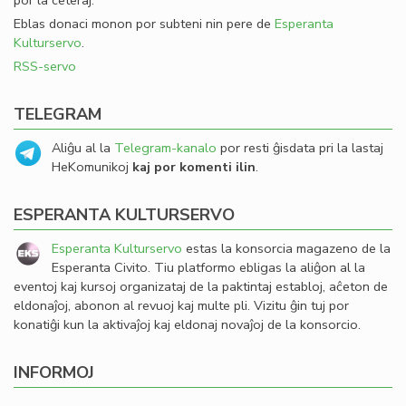
por la ceteraj.
Eblas donaci monon por subteni nin pere de
Esperanta
Kulturservo
.
RSS-servo
TELEGRAM
Aliĝu al la
Telegram-kanalo
por resti ĝisdata pri la lastaj
HeKomunikoj
kaj por komenti ilin
.
ESPERANTA KULTURSERVO
Esperanta Kulturservo
estas la konsorcia magazeno de la
Esperanta Civito. Tiu platformo ebligas la aliĝon al la
eventoj kaj kursoj organizataj de la paktintaj establoj, aĉeton de
eldonaĵoj, abonon al revuoj kaj multe pli. Vizitu ĝin tuj por
konatiĝi kun la aktivaĵoj kaj eldonaj novaĵoj de la konsorcio.
INFORMOJ