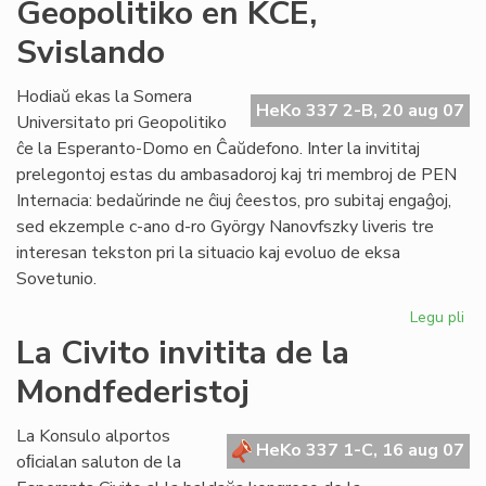
IKE
Geopolitiko en KCE,
de
Svislando
pri
Ti
Hodiaŭ ekas la Somera
HeKo 337 2-B, 20 aug 07
Universitato pri Geopolitiko
ĉe la Esperanto-Domo en Ĉaŭdefono. Inter la invititaj
prelegontoj estas du ambasadoroj kaj tri membroj de PEN
Internacia: bedaŭrinde ne ĉiuj ĉeestos, pro subitaj engaĝoj,
sed ekzemple c-ano d-ro György Nanovfszky liveris tre
interesan tekston pri la situacio kaj evoluo de eksa
Sovetunio.
Legu pli
pri
Geo
La Civito invitita de la
en
Mondfederistoj
KC
Sv
La Konsulo alportos
HeKo 337 1-C, 16 aug 07
oﬁcialan saluton de la