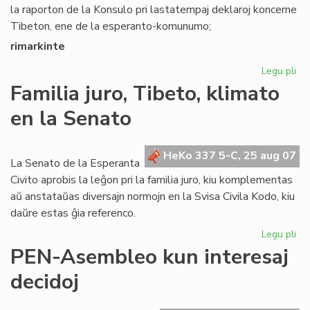
la raporton de la Konsulo pri lastatempaj deklaroj koncerne
Tibeton, ene de la esperanto-komunumo;
rimarkinte
Legu pli
pri
Se
Familia juro, Tibeto, klimato
rez
en la Senato
pri
Ti
HeKo 337 5-C, 25 aug 07
La Senato de la Esperanta
Civito aprobis la leĝon pri la familia juro, kiu komplementas
aŭ anstataŭas diversajn normojn en la Svisa Civila Kodo, kiu
daŭre estas ĝia referenco.
Legu pli
pri
Fam
PEN-Asembleo kun interesaj
jur
decidoj
Tib
kli
en