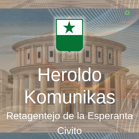
Skip
to
main
content
Heroldo
Komunikas
Retagentejo de la Esperanta
Civito