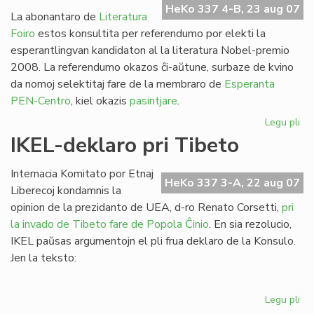
HeKo 337 4-B, 23 aug 07
la
La abonantaro de
Literatura
Se
Foiro
estos konsultita per referendumo por elekti la
esperantlingvan kandidaton al la literatura Nobel-premio
2008. La referendumo okazos ĉi-aŭtune, surbaze de kvino
da nomoj selektitaj fare de la membraro de
Esperanta
PEN-Centro
, kiel okazis
pasintjare
.
Legu pli
pri
PE
IKEL-deklaro pri Tibeto
As
ku
Internacia Komitato por Etnaj
int
HeKo 337 3-A, 22 aug 07
Liberecoj kondamnis la
dec
opinion de la prezidanto de UEA, d-ro Renato Corsetti,
pri
la invado de Tibeto fare de Popola Ĉinio
. En sia rezolucio,
IKEL paŭsas argumentojn el pli frua deklaro de la Konsulo.
Jen la teksto:
Legu pli
pri