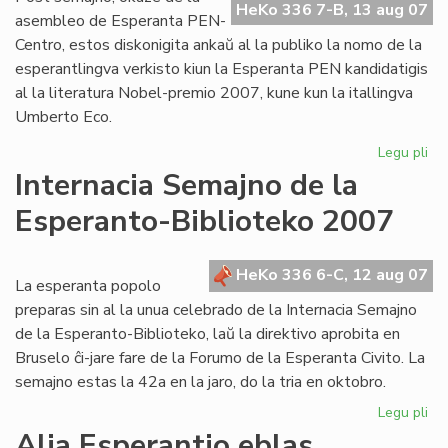
HeKo 336 7-B, 13 aug 07
al
asembleo de Esperanta PEN-
Cor
Centro, estos diskonigita ankaŭ al la publiko la nomo de la
esperantlingva verkisto kiun la Esperanta PEN kandidatigis
al la literatura Nobel-premio 2007, kune kun la itallingva
Umberto Eco.
Legu pli
pri
PE
Internacia Semajno de la
ka
Esperanto-Biblioteko 2007
po
lit
No
HeKo 336 6-C, 12 aug 07
La esperanta popolo
preparas sin al la unua celebrado de la Internacia Semajno
de la Esperanto-Biblioteko, laŭ la direktivo aprobita en
Bruselo ĉi-jare fare de la Forumo de la Esperanta Civito. La
semajno estas la 42a en la jaro, do la tria en oktobro.
Legu pli
pri
Int
Alia Esperantio eblas