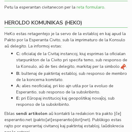
Petu la esperantan civitanecon per la
reta formularo
.
HEROLDO KOMUNIKAS (HEKO)
HeKo estas retagentejo je la servo de la establoj en kaj apud la
Pakto por la Esperanta Civito, sub la imprimaturo de la Konsulo
aŭ delegito. La informoj estas:
C:
oﬁcialaj de la Civitaj instancoj, kiuj esprimas la oﬁcialan
starpunkton de la Civito pri specifa temo, sub responso de
la Konsulo, aŭ de ties delegito, markitaj per la simbolo
.
B:
bultenaj de paktintaj establoj, sub responso de membro
de la koncerna komitato.
A:
alies neoﬁcialaj, pri kio ajn utila por la evoluo de
Esperantio, sub responso de la subskribinto.
E:
pri Eŭropaj institucioj kaj geopolitikaj novaĵoj, sub
responso de la subskribinto.
Eblas
sendi
artikolon
aŭ kontakti la redakcion tra
pakto
[ĉe]
esperantio
.
net
(pakto[at]esperantio[dot]net)
. Publikigo estas
rajto por esperantaj civitanoj kaj paktintaj establoj, laŭdiskrecia