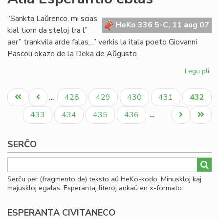
Se
de
“Sankta Laŭrenco, mi scias
la
HeKo 336 5-C, 11 aug 07
kial tiom da steloj tra l”
Es
aer” trankvila arde falas…” verkis la itala poeto Giovanni
Bib
Pascoli okaze de la Deka de Aŭgusto.
20
Legu pli
pri
Ali
Pagination
Es
Unua
Antaŭa
Paĝo
Paĝo
Paĝo
Paĝo
Aktual
428
429
430
431
432
…
eb
paĝo
paĝo
paĝo
Paĝo
Paĝo
Paĝo
Paĝo
Next
Last
433
434
435
436
…
page
page
SERĈO
Serĉu per (fragmento de) teksto aŭ HeKo-kodo. Minuskloj kaj
majuskloj egalas. Esperantaj literoj ankaŭ en x-formato.
ESPERANTA CIVITANECO