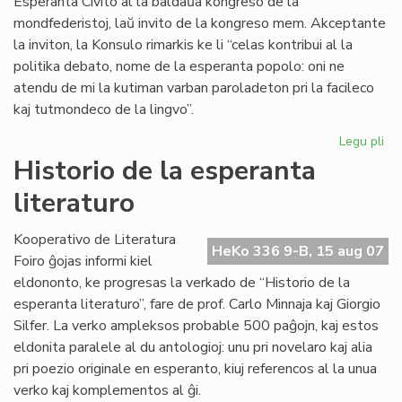
Esperanta Civito al la baldaŭa kongreso de la
mondfederistoj, laŭ invito de la kongreso mem. Akceptante
la inviton, la Konsulo rimarkis ke li “celas kontribui al la
politika debato, nome de la esperanta popolo: oni ne
atendu de mi la kutiman varban paroladeton pri la facileco
kaj tutmondeco de la lingvo”.
Legu pli
pri
La
Historio de la esperanta
Civ
literaturo
inv
de
la
Kooperativo de Literatura
HeKo 336 9-B, 15 aug 07
Mo
Foiro ĝojas informi kiel
eldononto, ke progresas la verkado de “Historio de la
esperanta literaturo”, fare de prof. Carlo Minnaja kaj Giorgio
Silfer. La verko ampleksos probable 500 paĝojn, kaj estos
eldonita paralele al du antologioj: unu pri novelaro kaj alia
pri poezio originale en esperanto, kiuj referencos al la unua
verko kaj komplementos al ĝi.