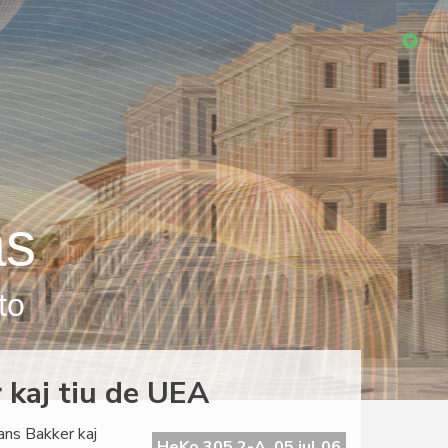
as
to
 kaj tiu de UEA
ns Bakker kaj
HeKo 305 2-A, 05 jul 06