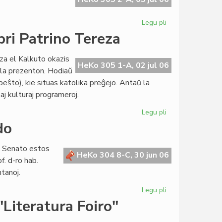
Legu pli
pri
Afrika
pri Patrino Tereza
agado
de
za el Kalkuto okazis
Hans
HeKo 305 1-A, 02 jul 06
 la prezenton. Hodiaŭ
Bakker
peŝto), kie situas katolika preĝejo. Antaŭ la
kaj
laj kulturaj programeroj.
tiu
de
Legu pli
pri
UEA
Premiero
do
de
"Krio
a Senato estos
por
HeKo 304 8-C, 30 jun 06
f. d-ro hab.
amo",
tanoj.
pri
Patrino
Legu pli
pri
Tereza
Parlamenta
"Literatura Foiro"
sesio
en