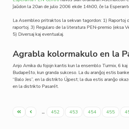
ĵaŭdon la 20an de julio 2006 ekde 14h00, ĉe la Esperan
La Asembleo pritraktos la sekvan tagordon: 1) Raportoj de
raportoj. 3) Regularo de la literatura PEN-premio (eksa 
5) Diversaj kaj eventualaj.
Agrabla kolormakulo en la P
Anjo Amika du fojojn kantis kun la ensemblo Turmix, 6 ka
Budapeŝto, kun granda sukceso. La du aranĝoj estis banke
“Balo Jes”, en la distrikto Újpest; la dua estis aranĝo ok
en la distrikto Pasarét.
Pagination
Unua
Antaŭa
Paĝo
Paĝo
Paĝo
Paĝo
P
452
453
454
455
4
…
paĝo
paĝo