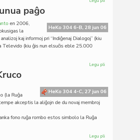
Legu pli
pri
Baldaŭ
 unua paĝo
24a
sezono
anto
en 2006,
de
HeKo 304 6-B, 28 jun 06
okusigas la
Teatro
alizoj kaj informoj pri “Indiĝenaj Dialogoj” (kiu
Espero
ia Televido (kiu ĝis nun elsuĉis eble 25.000
Legu pli
pri
Heroldo
Kruco
de
Esperanto
2089:
HeKo 304 4-C, 27 jun 06
lo (la Ruĝa
unua
amtempe akceptis la aliĝojn de du novaj membroj
paĝo
anka fono ruĝa rombo estos simbolo la Ruĝa
Legu pli
pri