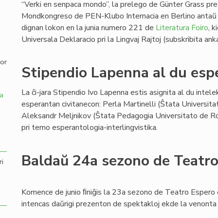
“Verki en senpaca mondo”, la prelego de Günter Grass pr
Mondkongreso de PEN-Klubo Internacia en Berlino antaŭ
,
dignan lokon en la junia numero 221 de
Literatura Foiro
, 
Universala Deklaracio pri la Lingvaj Rajtoj (subskribita an
por
Stipendio Lapenna al du espe
La ĉi-jara Stipendio Ivo Lapenna estis asignita al du intelek
a
esperantan civitanecon: Perla Martinelli (Ŝtata Universit
Aleksandr Meljnikov (Ŝtata Pedagogia Universitato de Rost
pri temo esperantologia-interlingvistika.
Baldaŭ 24a sezono de Teatr
ri
Komence de junio ﬁniĝis la 23a sezono de Teatro Espero
intencas daŭrigi prezenton de spektakloj ekde la venont