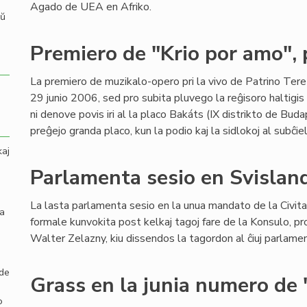
Agado de UEA en Afriko.
aŭ
Premiero de "Krio por amo", 
La premiero de muzikalo-opero pri la vivo de Patrino Tere
29 junio 2006, sed pro subita pluvego la reĝisoro haltigis
ni denove povis iri al la placo Bakáts (IX distrikto de Buda
preĝejo granda placo, kun la podio kaj la sidlokoj al subĉie
kaj
Parlamenta sesio en Svislan
La lasta parlamenta sesio en la unua mandato de la Civit
la
formale kunvokita post kelkaj tagoj fare de la Konsulo, pro
Walter Zelazny, kiu dissendos la tagordon al ĉiuj parlamen
 de
Grass en la junia numero de 
o