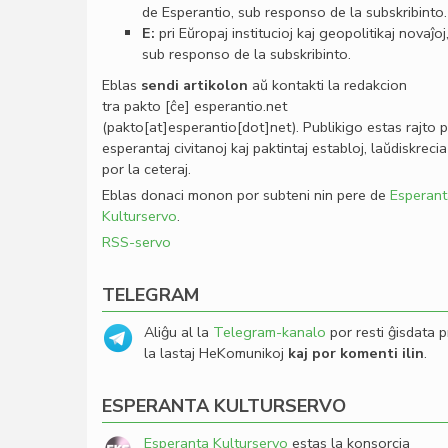
de Esperantio, sub responso de la subskribinto.
E:
pri Eŭropaj institucioj kaj geopolitikaj novaĵoj
sub responso de la subskribinto.
Eblas
sendi
artikolon
aŭ kontakti la redakcion
tra
pakto
[ĉe]
esperantio
.
net
(pakto[at]esperantio[dot]net)
. Publikigo estas rajto 
esperantaj civitanoj kaj paktintaj establoj, laŭdiskrecia
por la ceteraj.
Eblas donaci monon por subteni nin pere de
Esperant
Kulturservo
.
RSS-servo
TELEGRAM
Aliĝu al la
Telegram-kanalo
por resti ĝisdata p
la lastaj HeKomunikoj
kaj por komenti ilin
.
ESPERANTA KULTURSERVO
Esperanta Kulturservo
estas la konsorcia