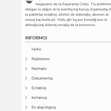
magazeno de la Esperanta Civito. Tiu platfor
ebligas la aliĝon al la eventoj kaj kursoj organizataj 
la paktintaj establoj, aĉeton de eldonaĵoj, abonon al
revuoj kaj multe pli. Vizitu ĝin tuj por konatiĝi kun la
aktivaĵoj kaj eldonaj novaĵoj de la konsorcio.
INFORMOJ
HeKo
Raŭmismo
Normaro
Dokumentoj
Establoj
Instancoj
En aliaj lingvoj