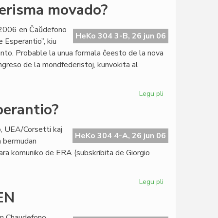
La
derisma movado?
tria
emblemo
o 2006 en Ĉaŭdefono
de
HeKo 304 3-B, 26 jun 06
 Esperantio”, kiu
la
nto. Probable la unua formala ĉeesto de la nova
Ruĝa
greso de la mondfederistoj, kunvokita al
Kruco
Legu pli
pri
Esperanto-
perantio?
filio
en
o, UEA/Corsetti kaj
la
HeKo 304 4-A, 26 jun 06
an bermudan
monfederisma
ara komuniko de ERA (subskribita de Giorgio
movado?
Legu pli
pri
Ĉu
EN
Bermuda
triangulo
n Chaudefono,