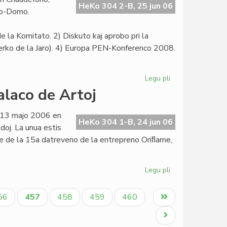
en
HeKo 304 2-B, 25 jun 06
to-Domo.
Esperantio?
 la Komitato. 2) Diskuto kaj aprobo pri la
Verko de la Jaro). 4) Europa PEN-Konferenco 2008.
Legu pli
pri
Asembleo
alaco de Artoj
de
la
j 13 majo 2006 en
Esperanta
HeKo 304 1-B, 24 jun 06
doj. La unua estis
PEN
aze de la 15a datreveno de la entrepreno Oriﬂame,
Legu pli
pri
Agrabla
kolormakulo
aĝo
Aktuala
Paĝo
Paĝo
Paĝo
Last
56
457
458
459
460
en
paĝo
page
la
Next
Palaco