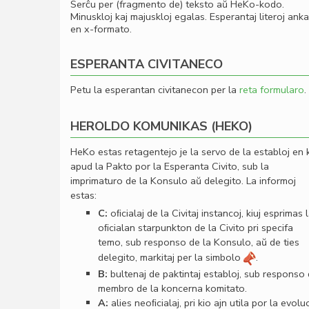
Serĉu per (fragmento de) teksto aŭ HeKo-kodo.
Minuskloj kaj majuskloj egalas. Esperantaj literoj ank
en x-formato.
ESPERANTA CIVITANECO
Petu la esperantan civitanecon per la
reta formularo
.
HEROLDO KOMUNIKAS (HEKO)
HeKo estas retagentejo je la servo de la establoj en 
apud la Pakto por la Esperanta Civito, sub la
imprimaturo de la Konsulo aŭ delegito. La informoj
estas:
C:
oﬁcialaj de la Civitaj instancoj, kiuj esprimas 
oﬁcialan starpunkton de la Civito pri specifa
temo, sub responso de la Konsulo, aŭ de ties
delegito, markitaj per la simbolo
.
B:
bultenaj de paktintaj establoj, sub responso
membro de la koncerna komitato.
A:
alies neoﬁcialaj, pri kio ajn utila por la evolu