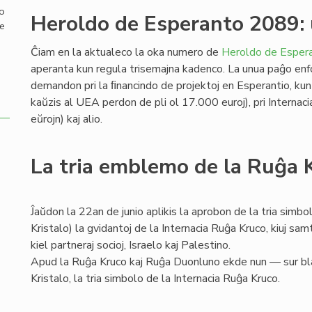
mo
Heroldo de Esperanto 2089:
de
Ĉiam en la aktualeco la oka numero de
Heroldo de Esper
aperanta kun regula trisemajna kadenco. La unua paĝo enf
demandon pri la ﬁnancindo de projektoj en Esperantio, kun an
kaŭzis al UEA perdon de pli ol 17.000 euroj), pri Internac
eŭrojn) kaj alio.
La tria emblemo de la Ruĝa 
Ĵaŭdon la 22an de junio aplikis la aprobon de la tria simbo
Kristalo) la gvidantoj de la Internacia Ruĝa Kruco, kiuj s
kiel partneraj socioj, Israelo kaj Palestino.
Apud la Ruĝa Kruco kaj Ruĝa Duonluno ekde nun — sur bl
Kristalo, la tria simbolo de la Internacia Ruĝa Kruco.