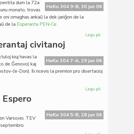
ezentita dum la 72a
Svislando
HeKo 304 9-B, 30 jun 06
 unu monato, trovas
kie oni omaghas ankaŭ la dek-jariĝon de la
kaŭ de la
Esperanta PEN-Ce
Legu pli
pri
Grass
rantaj civitanoj
en
la
tuloj kiuj havas la
junia
HeKo 304 7-A, 29 jun 06
ato de Ĝenovo) kaj
numero
ov-ĉe-Don). Ili ricevis la premion pro disertacioj
de
"Literatura
Foiro"
Legu pli
pri
Stipendio
o Espero
Lapenna
al
du
HeKo 304 5-B, 28 jun 06
 en Varsovio. TEV
esperantaj
a septembro.
civitanoj