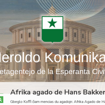
eroldo Komunik
etagentejo de la Esperanta Civi
Afrika agado de Hans Bakker
Gbeglo Koﬃ ĉiam mencias du agadojn: Afrika Agado de Ha