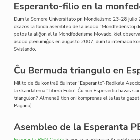
Esperanto-filio en la monfe
Dum la Somera Universitato pri Mondialismo 23-28 juli
okazos la fonda asembleo de la asocio “Mondfederistoj de
petos la aliĝon al la Mondfederisma Movado, kiel observa
asocio plenumiĝos en augusto 2007, dum la internacia kon
Svislando.
Ĉu Bermuda triangulo en Es
Milito de ĉiu kontraŭ ĉiu inter “Esperanto”-Radikala Asoci
la skandalema “Libera Folio”. Ĉu nun Esperantio havas si
triangulon? Almenaŭ tion oni komprenas el la lasta gazet
Pagano).
Asembleo de la Esperanta P
Esperanta PEN-Centro
havos sian ordinaran Asembleon e