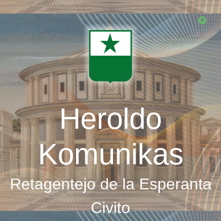
Skip
to
main
content
Heroldo
Komunikas
Retagentejo de la Esperanta
Civito