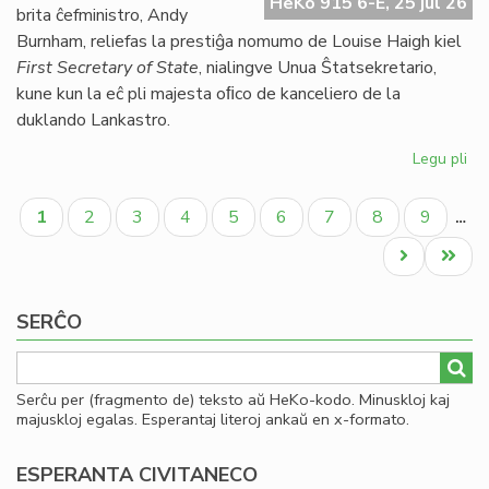
HeKo 915 6-E, 25 jul 26
UE
brita ĉefministro, Andy
se
Burnham, reliefas la prestiĝa nomumo de Louise Haigh kiel
ve
First Secretary of State
, nialingve Unua Ŝtatsekretario,
do
kune kun la eĉ pli majesta oﬁco de kanceliero de la
duklando Lankastro.
Legu pli
pri
Al
Pagination
pe
Aktuala
Paĝo
Paĝo
Paĝo
Paĝo
Paĝo
Paĝo
Paĝo
Paĝo
1
2
3
4
5
6
7
8
9
…
po
paĝo
kon
Next
Last
ko
page
page
SERĈO
Serĉu per (fragmento de) teksto aŭ HeKo-kodo. Minuskloj kaj
majuskloj egalas. Esperantaj literoj ankaŭ en x-formato.
ESPERANTA CIVITANECO