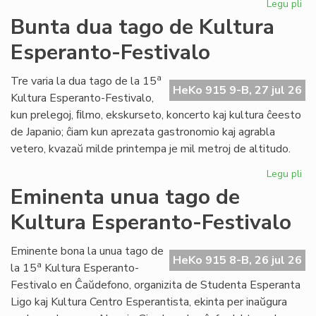
Legu pli
pri
Tal
Bunta dua tago de Kultura
la
Esperanto-Festivalo
tri
ta
de
a
Tre varia la dua tago de la 15
HeKo 915 9-B, 27 jul 26
Kul
Kultura Esperanto-Festivalo,
Es
kun prelegoj, ﬁlmo, ekskurseto, koncerto kaj kultura ĉeesto
Fes
de Japanio; ĉiam kun aprezata gastronomio kaj agrabla
vetero, kvazaŭ milde printempa je mil metroj de altitudo.
Legu pli
pri
Bu
Eminenta unua tago de
du
Kultura Esperanto-Festivalo
ta
de
Kul
Eminente bona la unua tago de
HeKo 915 8-B, 26 jul 26
Es
a
la 15
Kultura Esperanto-
Fes
Festivalo en Ĉaŭdefono, organizita de Studenta Esperanta
Ligo kaj Kultura Centro Esperantista, ekinta per inaŭgura