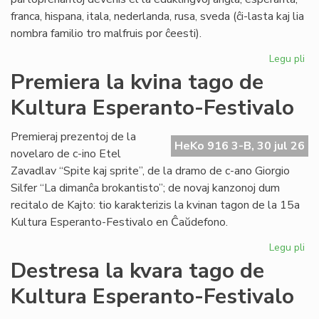
franca, hispana, itala, nederlanda, rusa, sveda (ĉi-lasta kaj lia
nombra familio tro malfruis por ĉeesti).
Legu pli
pri
Su
Premiera la kvina tago de
15
Kultura Esperanto-Festivalo
Kul
Es
Fes
Premieraj prezentoj de la
HeKo 916 3-B, 30 jul 26
novelaro de c-ino Etel
Zavadlav “Spite kaj sprite”, de la dramo de c-ano Giorgio
Silfer “La dimanĉa brokantisto”; de novaj kanzonoj dum
recitalo de Kajto: tio karakterizis la kvinan tagon de la 15a
Kultura Esperanto-Festivalo en Ĉaŭdefono.
Legu pli
pri
Pr
Destresa la kvara tago de
la
Kultura Esperanto-Festivalo
kvi
ta