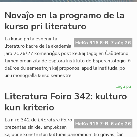
Novaĵo en la programo de la
kurso pri literaturo
La kurso pri la esperanta
HeKo 916 8-B, 7 aŭg 26
literaturo kadre de la akademia
jaro 2026/27 komenciĝos post kelkaj tagoj en Ĉaŭdefono,
tamen organizita de Esplora Instituto de Esperantologio; ĝi
daŭros du semestrojn kaj proponos, apud la institucia, po
unu monograﬁa kurso semestre.
Legu pli
pri
No
Literatura Foiro 342: kulturo
en
kun kriterio
la
pr
de
La n-ro 342 de
Literatura Foiro
HeKo 916 7-B, 6 aŭg 26
la
prezentas sin kiel ampleksan
ku
kaj bone konstruitan kulturan panoramon: tio gravas, ĉar