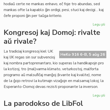
pri
hodiaŭ certe ne mankas enhavo, eĉ foje tro abundas, sed
lit
mankas ofte la kapablo ĝin ordigi, pesi, stuci kaj decigi… kaj
ĉefe proponi ĝin per taŭga kriterio.
Legu pli
pri
Lit
Kongresoj kaj Domoj: rivalte
Foi
aŭ rivale?
34
kul
ku
La tradiciaj kongresoj kiel UK
HeKo 916 6-B, 5 aŭg 26
kri
kaj IJK regas sin sur subvencioj
kaj nombra partoprenantaro, kio superas la handikapojn pro
la kotizoj, tro (mal)varma klimato, veturkostoj, malforta
programo aŭ malsuﬁĉaj manĝoj (kvante kaj kvalite), nome
de la ĝojo retrovi la kutimajn vizaĝojn en malsamaj lokoj; la
Esperanto-Domoj devas rezisti proponante la inverson.
Legu pli
pri
Ko
La parodokso de LibFol
kaj