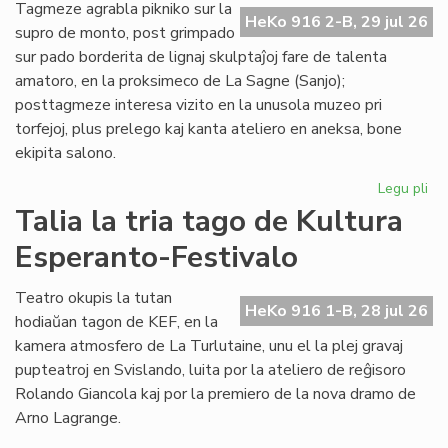
de
Tagmeze agrabla pikniko sur la
HeKo 916 2-B, 29 jul 26
Kul
supro de monto, post grimpado
Es
sur pado borderita de lignaj skulptaĵoj fare de talenta
Fes
amatoro, en la proksimeco de La Sagne (Sanjo);
posttagmeze interesa vizito en la unusola muzeo pri
torfejoj, plus prelego kaj kanta ateliero en aneksa, bone
ekipita salono.
Legu pli
pri
De
Talia la tria tago de Kultura
la
Esperanto-Festivalo
kv
ta
de
Teatro okupis la tutan
HeKo 916 1-B, 28 jul 26
Kul
hodiaŭan tagon de KEF, en la
Es
kamera atmosfero de La Turlutaine, unu el la plej gravaj
Fes
pupteatroj en Svislando, luita por la ateliero de reĝisoro
Rolando Giancola kaj por la premiero de la nova dramo de
Arno Lagrange.