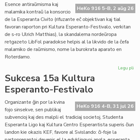
Do
Esence antiraŭmisma kaj
riv
HeKo 916 5-B, 2 aŭg 26
malamika kontraŭ la konsorcio
aŭ
de la Esperanta Civito (rifuzante eĉ objektivan kaj tial
riv
favoran raporton pri Kultura Esperanto-Festivalo, verkitan
de s-ro Ulrich Matthias), la skandalema nordeŭropa
retgazeto LibFol paradokse helpis al la likvido de la ĉefa
malamiko de raŭmismo, nome la burokrata aparato en
Roterdamo.
Legu pli
pri
La
Sukcesa 15a Kultura
pa
Esperanto-Festivalo
de
Lib
Organizante ĝin por la kvina
HeKo 916 4-B, 31 jul 26
fojo sinsekve, sen publikaj
subvencioj kaj des malpli el tradiciaj societoj, Studenta
Esperanta Ligo kaj Kultura Centro Esperantista superis ĉiun
landon kie okazis KEF, favore al Svislando: ĉi-foje la
partoprenantoj devenis el la eduklingvoj angla, esperanta,