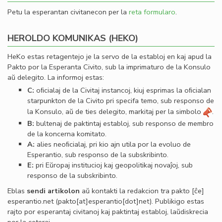
Petu la esperantan civitanecon per la
reta formularo
.
HEROLDO KOMUNIKAS (HEKO)
HeKo estas retagentejo je la servo de la establoj en kaj apud la
Pakto por la Esperanta Civito, sub la imprimaturo de la Konsulo
aŭ delegito. La informoj estas:
C:
oﬁcialaj de la Civitaj instancoj, kiuj esprimas la oﬁcialan
starpunkton de la Civito pri specifa temo, sub responso de
la Konsulo, aŭ de ties delegito, markitaj per la simbolo
.
B:
bultenaj de paktintaj establoj, sub responso de membro
de la koncerna komitato.
A:
alies neoﬁcialaj, pri kio ajn utila por la evoluo de
Esperantio, sub responso de la subskribinto.
E:
pri Eŭropaj institucioj kaj geopolitikaj novaĵoj, sub
responso de la subskribinto.
Eblas
sendi
artikolon
aŭ kontakti la redakcion tra
pakto
[ĉe]
esperantio
.
net
(pakto[at]esperantio[dot]net)
. Publikigo estas
rajto por esperantaj civitanoj kaj paktintaj establoj, laŭdiskrecia