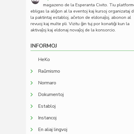
magazeno de la Esperanta Civito. Tiu platfor
ebligas la aliĝon al la eventoj kaj kursoj organizataj 
la paktintaj establoj, aĉeton de eldonaĵoj, abonon al
revuoj kaj multe pli. Vizitu ĝin tuj por konatiĝi kun la
aktivaĵoj kaj eldonaj novaĵoj de la konsorcio.
INFORMOJ
HeKo
Raŭmismo
Normaro
Dokumentoj
Establoj
Instancoj
En aliaj lingvoj