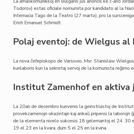
La amaskomunikiloj en Bulgario ĵus anoncis ke c-ano Jord
Todorov) estas oﬁciale nomumita por kandidato al la Naci
Internacia Tago de la Teatro (27 marto), pro la sursceni
Erich Emanuel Schmidt.
Polaj eventoj: de Wielgus al
La nova ĉefepiskopo de Varsovio, Msr. Stanislaw Wielgus,
kunlaboris kun la sekretaj servoj de la komunista reĝimo 
Institut Zamenhof en aktiva 
La 20an de decembro kunvenis la geinstruistoj de Institut
provekzamenojn okazintajn kaj ankaŭ pripensi la laborojn ĝi
de la elementa nivelo sukcesis 18 gelernantoj el 24. 30 el
19 el 23 en la kvara, dum 5 el 25 en la kvina.