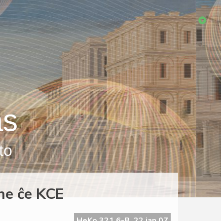
as
to
ne ĉe KCE
HeKo 321 6-B, 22 jan 07