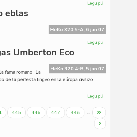
Legu pli
pri
Institut
o eblas
Zamenhof
en
aktiva
HeKo 320 5-A, 6 jan 07
jarfino
Legu pli
pri
Giorgio
gas Umberton Eco
Silfer:
alia
Esperantio
HeKo 320 4-B, 5 jan 07
 la fama romano “La
eblas
o de la perfekta lingvo en la eŭropa civilizo”
Legu pli
pri
La
Esperanta
tuala
Paĝo
Paĝo
Paĝo
Paĝo
Last
4
445
446
447
448
…
PEN
ĝo
page
kandidatigas
Next
Umberton
page
Eco