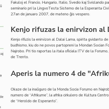
Fakuloj el Francio, Hungario, Italio, Svedio kaj Svislando p
aŭ
seminario pri la LingvoTesta Sistemo de la Esperanta Civ
27an de januaro 2007, de mateno ĝis vespero.
Kenjo rifuzas la enirvizon al
Kenjo rifuzis la enirvizon al Dalai Lama, spirita gvidanto de
budhismo, kiu do ne povos partopreni la Mondan Socian 
Najrobo. Pri tio raportas la itala oﬁciala ITV de la Forum
kaj
de Trento.
Aperis la numero 4 de "Afri
la
Okaze de la inaŭguro de la Monda Socia Forumo en Najrob
numero de “Afrikume”, la afrika cirkulero de Kultura Centr
 de
de “Heroldo de Esperanto”.
o