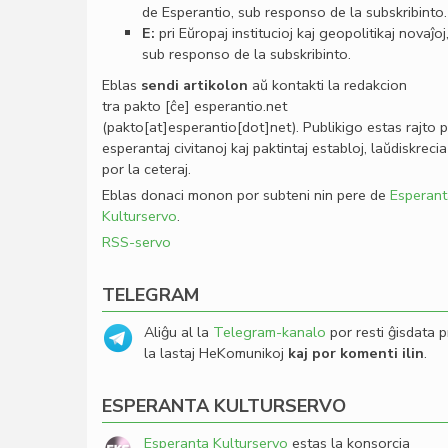
de Esperantio, sub responso de la subskribinto.
E:
pri Eŭropaj institucioj kaj geopolitikaj novaĵoj
sub responso de la subskribinto.
Eblas
sendi
artikolon
aŭ kontakti la redakcion
tra
pakto
[ĉe]
esperantio
.
net
(pakto[at]esperantio[dot]net)
. Publikigo estas rajto 
esperantaj civitanoj kaj paktintaj establoj, laŭdiskrecia
por la ceteraj.
Eblas donaci monon por subteni nin pere de
Esperant
Kulturservo
.
RSS-servo
TELEGRAM
Aliĝu al la
Telegram-kanalo
por resti ĝisdata p
la lastaj HeKomunikoj
kaj por komenti ilin
.
ESPERANTA KULTURSERVO
Esperanta Kulturservo
estas la konsorcia