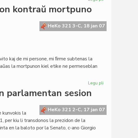
Aperis
jon kontraŭ mortpuno
la
numero
4
HeKo 321 3-C, 18 jan 07
de
"Afrikume"
ito kaj de mi persone, mi ﬁrme subtenas la
traŭas la mortpunon kiel etike ne permeseblan
Legu pli
pri
Blankanoj
n parlamentan sesion
subtenas
kampanjon
kontraŭ
HeKo 321 2-C, 17 jan 07
e kunvokis la
mortpuno
per kiu li transdonos la prezidon de la
inta en la baloto por la Senato, c-ano Giorgio