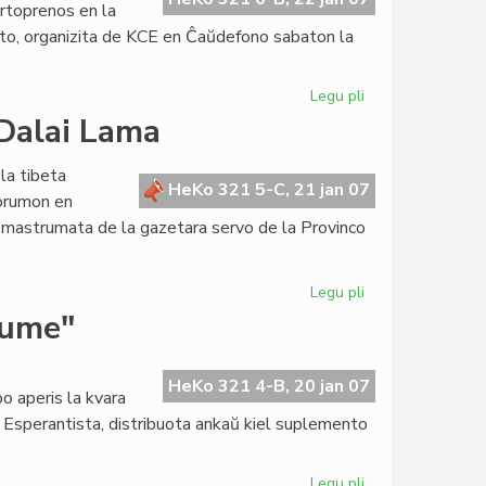
artoprenos en la
ito, organizita de KCE en Ĉaŭdefono sabaton la
Legu pli
pri
LTSEC-
 Dalai Lama
seminario
ĉi-
 la tibeta
semajnfine
HeKo 321 5-C, 21 jan 07
Forumon en
ĉe
o, mastrumata de la gazetara servo de la Provinco
KCE
Legu pli
pri
Kenjo
kume"
rifuzas
la
enirvizon
HeKo 321 4-B, 20 jan 07
o aperis la kvara
al
o Esperantista, distribuota ankaŭ kiel suplemento
Dalai
Lama
Legu pli
pri