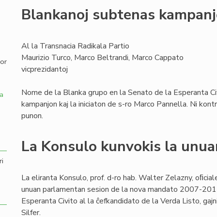
Blankanoj subtenas kampan
,
Al la Transnacia Radikala Partio
Maurizio Turco, Marco Beltrandi, Marco Cappato
por
vicprezidantoj
Nome de la Blanka grupo en la Senato de la Esperanta Civ
a
kampanjon kaj la iniciaton de s-ro Marco Pannella. Ni kon
punon.
La Konsulo kunvokis la unua
ri
La eliranta Konsulo, prof. d-ro hab. Walter Zelazny, oﬁcial
unuan parlamentan sesion de la nova mandato 2007-2011, 
Esperanta Civito al la ĉefkandidato de la Verda Listo, gajn
Silfer.