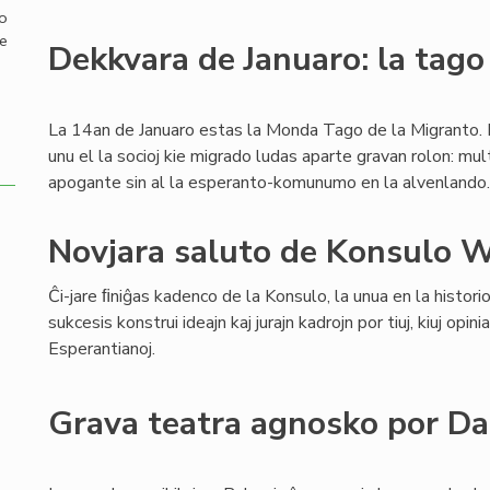
mo
de
Dekkvara de Januaro: la tago
La 14an de Januaro estas la Monda Tago de la Migranto. 
unu el la socioj kie migrado ludas aparte gravan rolon: mul
apogante sin al la esperanto-komunumo en la alvenlando.
Novjara saluto de Konsulo W
Ĉi-jare ﬁniĝas kadenco de la Konsulo, la unua en la historio
sukcesis konstrui ideajn kaj jurajn kadrojn por tiuj, kiuj opinia
Esperantianoj.
Grava teatra agnosko por D