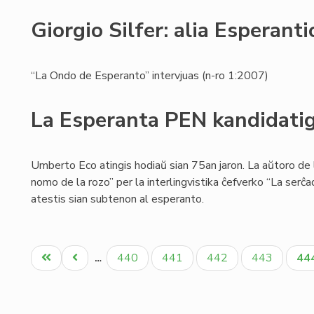
Giorgio Silfer: alia Esperanti
“La Ondo de Esperanto” intervjuas (n-ro 1:2007)
La Esperanta PEN kandidati
Umberto Eco atingis hodiaŭ sian 75an jaron. La aŭtoro de
nomo de la rozo” per la interlingvistika ĉefverko “La serĉad
atestis sian subtenon al esperanto.
Pagination
Unua
Antaŭa
Paĝo
Paĝo
Paĝo
Paĝo
Ak
440
441
442
443
44
…
paĝo
paĝo
pa