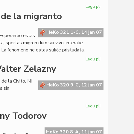
Legu pli
pri
La
 de la migranto
Konsulo
kunvokis
la
HeKo 321 1-C, 14 jan 07
Esperantio estas
unuan
taj spertas migron dum sia vivo, interalie
parlamentan
 La fenomeno ne estas suﬁĉe pristudata.
sesion
Legu pli
pri
Dekkvara
alter Zelazny
de
Januaro:
 de la Civito. Ni
la
HeKo 320 9-C, 12 jan 07
s sin
tago
de
la
Legu pli
pri
migranto
Novjara
any Todorov
saluto
de
Konsulo
HeKo 320 8-A, 11 jan 07