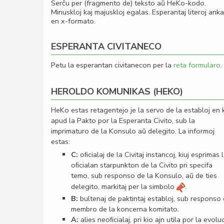
Serĉu per (fragmento de) teksto aŭ HeKo-kodo.
Minuskloj kaj majuskloj egalas. Esperantaj literoj ank
en x-formato.
ESPERANTA CIVITANECO
Petu la esperantan civitanecon per la
reta formularo
.
HEROLDO KOMUNIKAS (HEKO)
HeKo estas retagentejo je la servo de la establoj en 
apud la Pakto por la Esperanta Civito, sub la
imprimaturo de la Konsulo aŭ delegito. La informoj
estas:
C:
oﬁcialaj de la Civitaj instancoj, kiuj esprimas 
oﬁcialan starpunkton de la Civito pri specifa
temo, sub responso de la Konsulo, aŭ de ties
delegito, markitaj per la simbolo
.
B:
bultenaj de paktintaj establoj, sub responso
membro de la koncerna komitato.
A:
alies neoﬁcialaj, pri kio ajn utila por la evolu