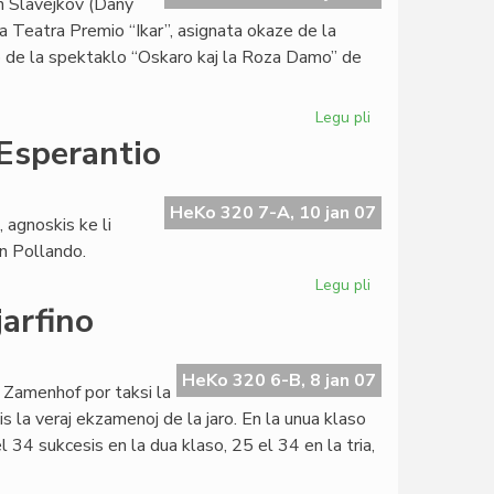
an Slavejkov (Dany
Walter
a Teatra Premio “Ikar”, asignata okaze de la
Zelazny
go de la spektaklo “Oskaro kaj la Roza Damo” de
Legu pli
pri
Grava
 Esperantio
teatra
agnosko
por
HeKo 320 7-A, 10 jan 07
 agnoskis ke li
Dany
en Pollando.
Todorov
Legu pli
pri
Polaj
jarfino
eventoj:
de
Wielgus
HeKo 320 6-B, 8 jan 07
 Zamenhof por taksi la
al
s la veraj ekzamenoj de la jaro. En la unua klaso
Esperantio
 34 sukcesis en la dua klaso, 25 el 34 en la tria,