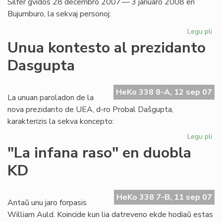
Silfer gvidos 28 decembro 2007 — 3 januaro 2008 en
Bujumburo, la sekvaj personoj:
Legu pli
pri
Af
Unua kontesto al prezidanto
2
Dasgupta
en
Bur
du
HeKo 338 8-A, 12 sep 07
se
La unuan paroladon de la
nova prezidanto de UEA, d-ro Probal Daŝgupta,
karakterizis la sekva koncepto:
Legu pli
pri
Un
"La infana raso" en duobla
ko
KD
al
pr
Da
HeKo 338 7-B, 11 sep 07
Antaŭ unu jaro forpasis
William Auld. Koincide kun lia datreveno ekde hodiaŭ estas