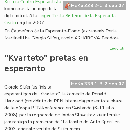
en
Kultura Centro Esperantista
HeKo 338 2-C, 3 sep 07
Afr
komunikas la nomojn de la
diplomitoj laŭ la
LingvoTesta Sistemo de la Esperanta
Civito
en julio 2007.
En Ĉaŭdefono ĉe la Esperanto-Domo (ekzamenis Perla
Martinelli kaj Giorgio Silfer), nivelo A2: KIROVA Teodora.
Legu pli
pri
LT
"Kvarteto" pretas en
dip
esperanto
en
jul
20
HeKo 338 1-B, 2 sep 07
Giorgio Silfer ĵus ﬁnis la
esperantigon de “Kvarteto”, la komedio de Ronald
Harwood (prezidinto de PEN Internacia) prezentota okaze
de la eŭropa PEN-konferenco en Svislando (6-11 julio
2008), per la reĝisorado de Jordan Slavejkov, kiu interalie
jam realigis la premieron de “La familio de Anto Speri” en
2003, originale verkita de Silfer mem.