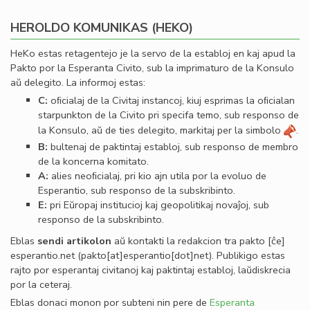
HEROLDO KOMUNIKAS (HEKO)
HeKo estas retagentejo je la servo de la establoj en kaj apud la
Pakto por la Esperanta Civito, sub la imprimaturo de la Konsulo
aŭ delegito. La informoj estas:
C:
oﬁcialaj de la Civitaj instancoj, kiuj esprimas la oﬁcialan
starpunkton de la Civito pri specifa temo, sub responso de
la Konsulo, aŭ de ties delegito, markitaj per la simbolo
.
B:
bultenaj de paktintaj establoj, sub responso de membro
de la koncerna komitato.
A:
alies neoﬁcialaj, pri kio ajn utila por la evoluo de
Esperantio, sub responso de la subskribinto.
E:
pri Eŭropaj institucioj kaj geopolitikaj novaĵoj, sub
responso de la subskribinto.
Eblas
sendi
artikolon
aŭ kontakti la redakcion tra
pakto
[ĉe]
esperantio
.
net
(pakto[at]esperantio[dot]net)
. Publikigo estas
rajto por esperantaj civitanoj kaj paktintaj establoj, laŭdiskrecia
por la ceteraj.
Eblas donaci monon por subteni nin pere de
Esperanta