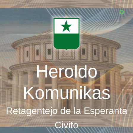
Skip
to
main
content
Heroldo
Komunikas
Retagentejo de la Esperanta
Civito