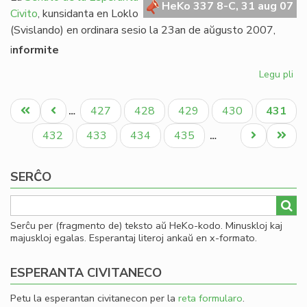
HeKo 337 8-C, 31 aug 07
Civito
, kunsidanta en Loklo
(Svislando) en ordinara sesio la 23an de aŭgusto 2007,
i
nformite
Legu pli
pri
Se
Pagination
rez
Unua
Antaŭa
Paĝo
Paĝo
Paĝo
Paĝo
Aktual
427
428
429
430
431
…
pri
paĝo
paĝo
paĝo
Am
Paĝo
Paĝo
Paĝo
Paĝo
Next
Last
432
433
434
435
…
page
page
SERĈO
Serĉu per (fragmento de) teksto aŭ HeKo-kodo. Minuskloj kaj
majuskloj egalas. Esperantaj literoj ankaŭ en x-formato.
ESPERANTA CIVITANECO
Petu la esperantan civitanecon per la
reta formularo
.