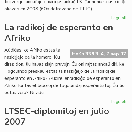
tiuj zorgoj unuafoje enviciĝas ankaŭ IJK, ĉar neniu scias kie ĝi
okazos en 2008 (60a datreveno de TEJO).
Legu pli
pri
TE
La radikoj de esperanto en
ha
Afriko
jur
pe
Aŭdiĝas, ke Afriko estas la
HeKo 338 3-A, 7 sep 07
naskiĝejo de la homaro. Kiu
diras tion, tiu havas siajn pruvojn. Ĉu oni rajtas ankaŭ diri, ke
Togolando preskaŭ estas la naskiĝejo de la radikoj de
esperanto en Afriko? Alidire, enradikiĝo de esperanto en
Afriko fontas el laboroj de togolandaj esperantistoj. Ĉu tio
estas vera? Ni vidu!
Legu pli
pri
La
LTSEC-diplomitoj en julio
rad
2007
de
es