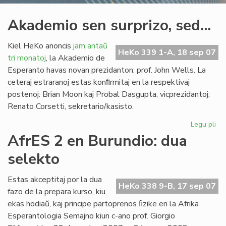
Akademio sen surprizo, sed...
Kiel HeKo anoncis
jam antaŭ
HeKo 339 1-A, 18 sep 07
tri monatoj
, la Akademio de
Esperanto havas novan prezidanton: prof. John Wells. La
ceteraj estraranoj estas konﬁrmitaj en la respektivaj
postenoj: Brian Moon kaj Probal Dasgupta, vicprezidantoj;
Renato Corsetti, sekretario/kasisto.
Legu pli
pri
Ak
AfrES 2 en Burundio: dua
se
selekto
sur
sed
Estas akceptitaj por la dua
HeKo 338 9-B, 17 sep 07
fazo de la prepara kurso, kiu
ekas hodiaŭ, kaj principe partoprenos ﬁzike en la Afrika
Esperantologia Semajno kiun c-ano prof. Giorgio