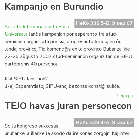
La
Kampanjo en Burundio
no
"F
(11
HeKo 338 5-B, 9 sep 07
Societo Internacia por la Paco
ape
Universala
lanĉis kampanjon por esperanto tra stud-
seminario organizata por siaj progresanto-kluboj en ĉiuj
landaj provincoj.Tio komenciĝis en la provinco Bubanza, kie
22-29 aŭgusto 2007 stud-seminarion organizitan de SIPU
partoprenis 40 personoj.
Kial SIPU faris tion?
1-e) Esperantistoj SIPU-anoj bezonas konatiĝi suﬁĉe.
Legu pli
pri
Ka
TEJO havas juran personecon
en
Bu
HeKo 338 4-A, 8 sep 07
Se la kongreso sukcesas
unuﬂanke, aliﬂanke la asocio daŭre konas zorgojn. Kaj inter