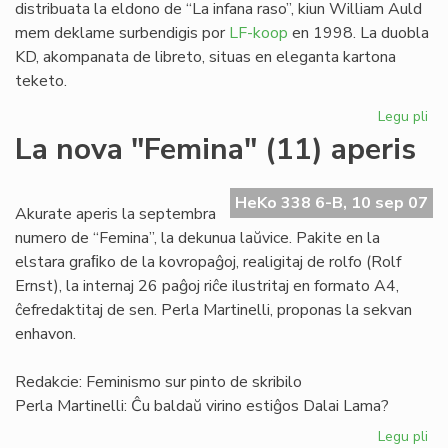
distribuata la eldono de “La infana raso”, kiun William Auld
mem deklame surbendigis por
LF-koop
en 1998. La duobla
KD, akompanata de libreto, situas en eleganta kartona
teketo.
Legu pli
pri
"L
La nova "Femina" (11) aperis
inf
ra
en
HeKo 338 6-B, 10 sep 07
Akurate aperis la septembra
du
numero de “Femina”, la dekunua laŭvice. Pakite en la
KD
elstara graﬁko de la kovropaĝoj, realigitaj de rolfo (Rolf
Ernst), la internaj 26 paĝoj riĉe ilustritaj en formato A4,
ĉefredaktitaj de sen. Perla Martinelli, proponas la sekvan
enhavon.
Redakcie: Feminismo sur pinto de skribilo
Perla Martinelli: Ĉu baldaŭ virino estiĝos Dalai Lama?
Legu pli
pri