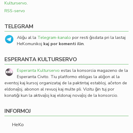
Kulturservo
.
RSS-servo
TELEGRAM
Aliĝu al la
Telegram-kanalo
por resti ĝisdata pri la lastaj
HeKomunikoj
kaj por komenti ilin
.
ESPERANTA KULTURSERVO
Esperanta Kulturservo
estas la konsorcia magazeno de la
Esperanta Civito. Tiu platformo ebligas la aliĝon al la
eventoj kaj kursoj organizataj de la paktintaj establoj, aĉeton de
eldonaĵoj, abonon al revuoj kaj multe pli. Vizitu ĝin tuj por
konatiĝi kun la aktivaĵoj kaj eldonaj novaĵoj de la konsorcio.
INFORMOJ
HeKo