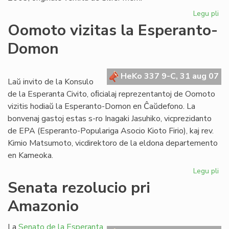
Legu pli
pri
"Kv
Oomoto vizitas la Esperanto-
pr
Domon
en
es
HeKo 337 9-C, 31 aug 07
Laŭ invito de la Konsulo
de la Esperanta Civito, oﬁcialaj reprezentantoj de Oomoto
vizitis hodiaŭ la Esperanto-Domon en Ĉaŭdefono. La
bonvenaj gastoj estas s-ro Inagaki Jasuhiko, vicprezidanto
de EPA (Esperanto-Populariga Asocio Kioto Firio), kaj rev.
Kimio Matsumoto, vicdirektoro de la eldona departemento
en Kameoka.
Legu pli
pri
Oo
Senata rezolucio pri
viz
Amazonio
la
Es
Do
La
Senato de la Esperanta