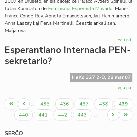
2007 en Bruselo, en sia oﬁcejo ĉe Palaco Altiero Spinelli, la
tutan Komitaton de
Feminisma Esperanta Movado
: Marie-
France Conde Rey, Agneta Emanuelsson, Jarl Hammarberg,
Anna Lászay kaj Perla Martinelli. Ĉeestis ankaŭ sen.
Maĝarova.
Legu pli
pri
FE
Esperantiano internacia PEN-
kaj
sekretario?
Ma
Ha
HeKo 327 2-B, 28 mar 07
Legu pli
pri
Es
Pagination
int
Unua
Antaŭa
Paĝo
Paĝo
Paĝo
Paĝo
Aktual
435
436
437
438
439
…
PE
paĝo
paĝo
paĝo
sek
Paĝo
Paĝo
Paĝo
Paĝo
Next
Last
440
441
442
443
…
page
page
SERĈO