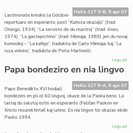
la
re
HeKo 327 9-B, 9 apr 07
de
Lastmonate kreskis la Goldoni-
Kni
repertuaro en esperanto: post “Kurioza okazaĵo” (trad.
Orengo, 1934), “La servisto de du mastroj” (trad. Anev,
1974), “La gastejestrino” (trad. Minnaja, 1989), jen du novaj
komedioj – “La kafejo”, tradukita de Carlo Minnaja, kaj “La
ruza vidvino”, tradukita de Perla Martinelli.
Legu pli
pri
Gr
Papa bondeziro en nia lingvo
kon
al
nia
HeKo 327 8-A, 8 apr 07
Papo Benedikto XVI hodiaŭ
tea
bondeziris en pli ol 60 lingvoj, okaze de la Paska beno. La
lastaj du salutoj estis en esperanto (Feliĉan Paskon en
Kristo resurektinta!) kaj latino. En nia lingvo tio okazas ekde
Pasko 1994.
Legu pli
pri
Pa