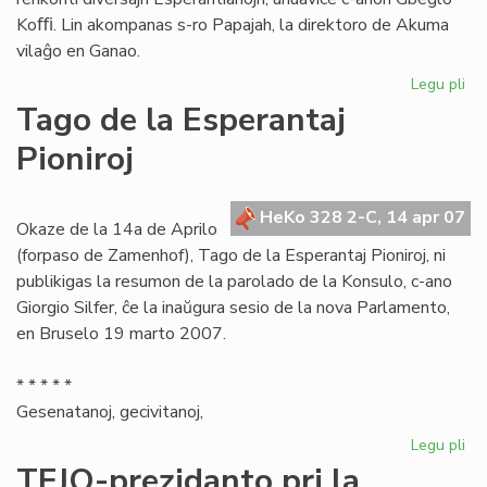
Koﬃ. Lin akompanas s-ro Papajah, la direktoro de Akuma
vilaĝo en Ganao.
Legu pli
pri
Es
Tago de la Esperantaj
Ce
Pioniroj
pl
en
Ga
HeKo 328 2-C, 14 apr 07
Okaze de la 14a de Aprilo
(forpaso de Zamenhof), Tago de la Esperantaj Pioniroj, ni
publikigas la resumon de la parolado de la Konsulo, c-ano
Giorgio Silfer, ĉe la inaŭgura sesio de la nova Parlamento,
en Bruselo 19 marto 2007.
* * * * *
Gesenatanoj, gecivitanoj,
Legu pli
pri
Ta
TEJO-prezidanto pri la