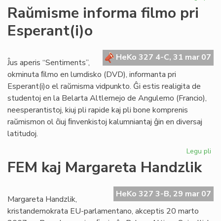
He
Raŭmisme informa filmo pri
de
Esperant(i)o
Es
du
nu
HeKo 327 4-C, 31 mar 07
en
Ĵus aperis “Sentiments”,
ma
okminuta ﬁlmo en lumdisko (DVD), informanta pri
Esperant(i)o el raŭmisma vidpunkto. Ĝi estis realigita de
studentoj en la Belarta Altlernejo de Angulemo (Francio),
neesperantistoj, kiuj pli rapide kaj pli bone komprenis
raŭmismon ol ĉiuj ﬁnvenkistoj kalumniantaj ĝin en diversaj
latitudoj.
Legu pli
pri
Ra
FEM kaj Margareta Handzlik
in
fil
pri
HeKo 327 3-B, 29 mar 07
Margareta Handzlik,
Esp
kristandemokrata EU-parlamentano, akceptis 20 marto