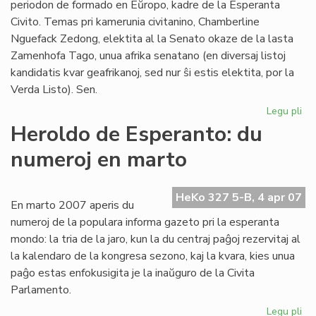
periodon de formado en Eŭropo, kadre de la Esperanta
Civito. Temas pri kamerunia civitanino, Chamberline
Nguefack Zedong, elektita al la Senato okaze de la lasta
Zamenhofa Tago, unua afrika senatano (en diversaj listoj
kandidatis kvar geafrikanoj, sed nur ŝi estis elektita, por la
Verda Listo). Sen.
Legu pli
pri
Se
Heroldo de Esperanto: du
Ch
numeroj en marto
Ng
en
Eŭ
HeKo 327 5-B, 4 apr 07
En marto 2007 aperis du
numeroj de la populara informa gazeto pri la esperanta
mondo: la tria de la jaro, kun la du centraj paĝoj rezervitaj al
la kalendaro de la kongresa sezono, kaj la kvara, kies unua
paĝo estas enfokusigita je la inaŭguro de la Civita
Parlamento.
Legu pli
pri