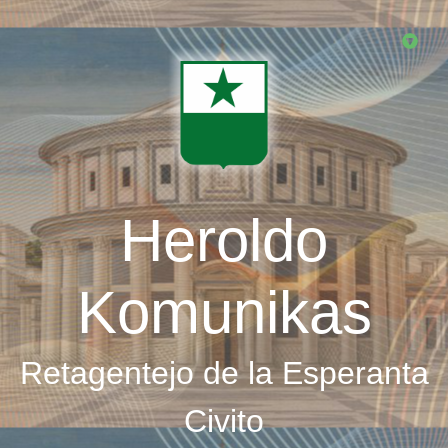
Skip
to
main
content
Heroldo
Komunikas
Retagentejo de la Esperanta
Civito