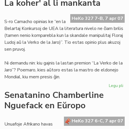
La koher' al li mankanta
bo
en
nia
HeKo 327 7-B, 7 apr 07
S-ro Camacho opinias ke “en la
lin
Belartaj Konkursoj de UEA la literatura nivelo ne ĉiam brilis
(tamen nenio komparebla kun la skandale manipulitaj Floraj
Ludoj aŭ la Verko de la Jaro)”. Tio estas opinio plus akuzoj
sen pruvoj.
Ni demandu nin: kiu gajnis la lastan premion “La Verko de la
Jaro”? Poemaro, kies aŭtoro estas la mastro de eldonejo
Mondial, kiu mem presis ĝin.
Legu pli
pri
La
Senatanino Chamberline
koh
Nguefack en Eŭropo
al
li
ma
HeKo 327 6-C, 7 apr 07
Unuafoje Afrikano havas