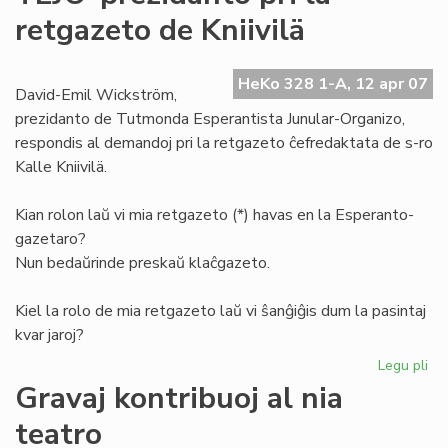
de
retgazeto de Kniivilä
la
Es
Pio
HeKo 328 1-A, 12 apr 07
David-Emil Wickström,
prezidanto de Tutmonda Esperantista Junular-Organizo,
respondis al demandoj pri la retgazeto ĉefredaktata de s-ro
Kalle Kniivilä.
Kian rolon laŭ vi mia retgazeto (*) havas en la Esperanto-
gazetaro?
Nun bedaŭrinde preskaŭ klaĉgazeto.
Kiel la rolo de mia retgazeto laŭ vi ŝanĝiĝis dum la pasintaj
kvar jaroj?
Legu pli
pri
TE
Gravaj kontribuoj al nia
pr
teatro
pri