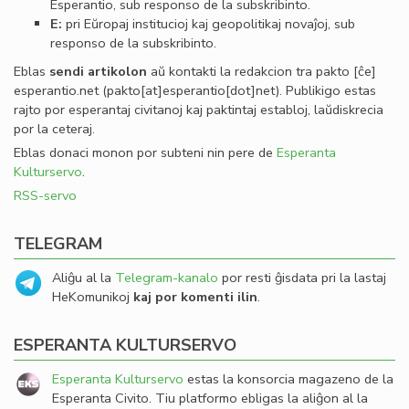
Esperantio, sub responso de la subskribinto.
E:
pri Eŭropaj institucioj kaj geopolitikaj novaĵoj, sub
responso de la subskribinto.
Eblas
sendi
artikolon
aŭ kontakti la redakcion tra
pakto
[ĉe]
esperantio
.
net
(pakto[at]esperantio[dot]net)
. Publikigo estas
rajto por esperantaj civitanoj kaj paktintaj establoj, laŭdiskrecia
por la ceteraj.
Eblas donaci monon por subteni nin pere de
Esperanta
Kulturservo
.
RSS-servo
TELEGRAM
Aliĝu al la
Telegram-kanalo
por resti ĝisdata pri la lastaj
HeKomunikoj
kaj por komenti ilin
.
ESPERANTA KULTURSERVO
Esperanta Kulturservo
estas la konsorcia magazeno de la
Esperanta Civito. Tiu platformo ebligas la aliĝon al la