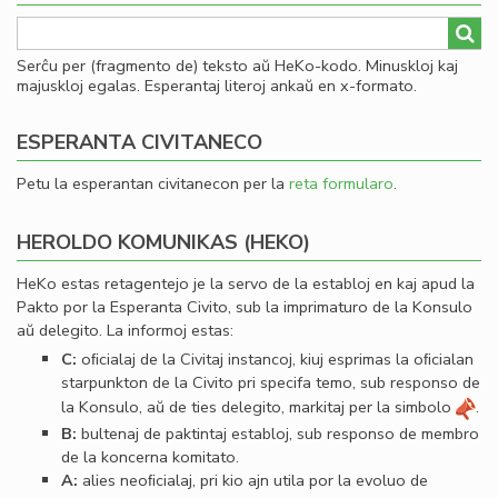
Serĉu per (fragmento de) teksto aŭ HeKo-kodo. Minuskloj kaj
majuskloj egalas. Esperantaj literoj ankaŭ en x-formato.
ESPERANTA CIVITANECO
Petu la esperantan civitanecon per la
reta formularo
.
HEROLDO KOMUNIKAS (HEKO)
HeKo estas retagentejo je la servo de la establoj en kaj apud la
Pakto por la Esperanta Civito, sub la imprimaturo de la Konsulo
aŭ delegito. La informoj estas:
C:
oﬁcialaj de la Civitaj instancoj, kiuj esprimas la oﬁcialan
starpunkton de la Civito pri specifa temo, sub responso de
la Konsulo, aŭ de ties delegito, markitaj per la simbolo
.
B:
bultenaj de paktintaj establoj, sub responso de membro
de la koncerna komitato.
A:
alies neoﬁcialaj, pri kio ajn utila por la evoluo de