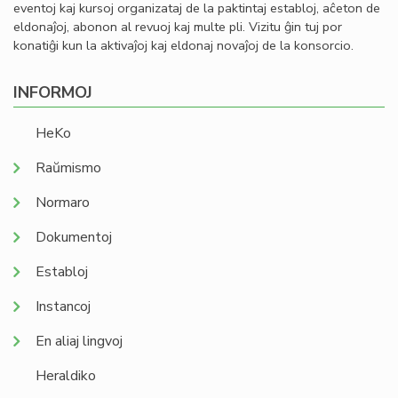
eventoj kaj kursoj organizataj de la paktintaj establoj, aĉeton de
eldonaĵoj, abonon al revuoj kaj multe pli. Vizitu ĝin tuj por
konatiĝi kun la aktivaĵoj kaj eldonaj novaĵoj de la konsorcio.
INFORMOJ
HeKo
Raŭmismo
Normaro
Dokumentoj
Establoj
Instancoj
En aliaj lingvoj
Heraldiko