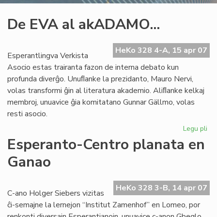
De EVA al akADAMO...
HeKo 328 4-A, 15 apr 07
Esperantlingva Verkista
Asocio estas trairanta fazon de interna debato kun
profunda diverĝo. Unuﬂanke la prezidanto, Mauro Nervi,
volas transformi ĝin al literatura akademio. Aliﬂanke kelkaj
membroj, unuavice ĝia komitatano Gunnar Gällmo, volas
resti asocio.
Legu pli
pri
De
Esperanto-Centro planata en
EV
Ganao
al
ak
HeKo 328 3-B, 14 apr 07
C-ano Holger Siebers vizitas
ĉi-semajne la lernejon “Institut Zamenhof” en Lomeo, por
renkonti diversajn Esperantianojn, unuavice c-anon Gbeglo