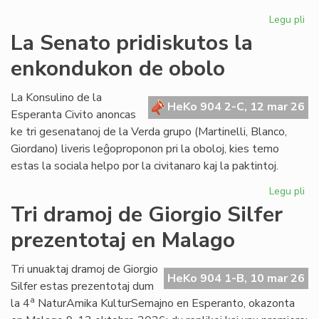
Legu pli
pri
TE
La Senato pridiskutos la
pr
enkondukon de obolo
kof
kaj
ko
La Konsulino de la
HeKo 904 2-C, 12 mar 26
To
Esperanta Civito anoncas
ke tri gesenatanoj de la Verda grupo (Martinelli, Blanco,
Giordano) liveris leĝoproponon pri la oboloj, kies temo
estas la sociala helpo por la civitanaro kaj la paktintoj.
Legu pli
pri
La
Tri dramoj de Giorgio Silfer
Se
prezentotaj en Malago
pri
la
en
Tri unuaktaj dramoj de Giorgio
HeKo 904 1-B, 10 mar 26
de
Silfer estas prezentotaj dum
ob
a
la 4
NaturAmika KulturSemajno en Esperanto, okazonta