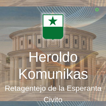
Skip
to
main
content
Heroldo
Komunikas
Retagentejo de la Esperanta
Civito