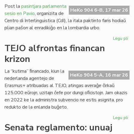
pr
Post la
pasintjara parlamenta
de
HeKo 904 6-B, 17 mar 26
sesio en Pavio
, organizita de
kri
Centro di Interlinguistica (CdI), la itala paktinto faris hodiaŭ
plian paŝon al enradikiĝo en la lombardia urbo.
Legu pli
pri
CdI
TEJO alfrontas financan
enr
krizon
en
Pa
La “kutima” ﬁnancado, kiun la
HeKo 904 5-A, 16 mar 26
nederlanda agentejo de
Erasmus+ atribuadas al TEJO, atingas averaĝe ĉirkaŭ
125.000 eŭrojn, uzitajn ĉefe por dungi oﬁcistojn. Jam okazis
en 2022 ke la administra subvencio ne estis asignita, pro
redukto de la enlanda buĝeto.
Legu pli
pri
TE
Senata reglamento: unuaj
alf