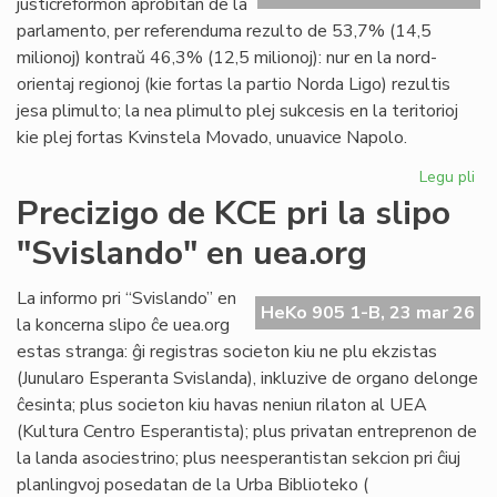
justicreformon aprobitan de la
Gi
parlamento, per referenduma rezulto de 53,7% (14,5
milionoj) kontraŭ 46,3% (12,5 milionoj): nur en la nord-
orientaj regionoj (kie fortas la partio Norda Ligo) rezultis
jesa plimulto; la nea plimulto plej sukcesis en la teritorioj
kie plej fortas Kvinstela Movado, unuavice Napolo.
Legu pli
pri
La
Precizigo de KCE pri la slipo
ita
"Svislando" en uea.org
po
ne
rat
La informo pri “Svislando” en
HeKo 905 1-B, 23 mar 26
la
la koncerna slipo ĉe uea.org
jus
estas stranga: ĝi registras societon kiu ne plu ekzistas
(Junularo Esperanta Svislanda), inkluzive de organo delonge
ĉesinta; plus societon kiu havas neniun rilaton al UEA
(Kultura Centro Esperantista); plus privatan entreprenon de
la landa asociestrino; plus neesperantistan sekcion pri ĉiuj
planlingvoj posedatan de la Urba Biblioteko (