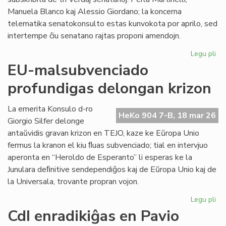
Manuela Blanco kaj Alessio Giordano; la koncerna
telematika senatokonsulto estas kunvokota por aprilo, sed
intertempe ĉiu senatano rajtas proponi amendojn.
Legu pli
pri
Le
EU-malsubvenciado
pri
profundigas delongan krizon
la
ob
kr
La emerita Konsulo d-ro
HeKo 904 7-B, 18 mar 26
bo
Giorgio Silfer delonge
kap
antaŭvidis gravan krizon en TEJO, kaze ke Eŭropa Unio
fermus la kranon el kiu ﬂuas subvenciado; tial en intervjuo
aperonta en “Heroldo de Esperanto” li esperas ke la
Junulara deﬁnitive sendependiĝos kaj de Eŭropa Unio kaj de
la Universala, trovante propran vojon.
Legu pli
pri
EU
CdI enradikiĝas en Pavio
ma