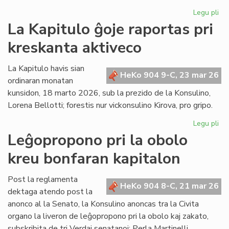
Legu pli
pri
Pre
La Kapitulo ĝoje raportas pri
de
kreskanta aktiveco
KC
pri
la
La Kapitulo havis sian
HeKo 904 9-C, 23 mar 26
sli
ordinaran monatan
"S
kunsidon, 18 marto 2026, sub la prezido de la Konsulino,
en
Lorena Bellotti; forestis nur vickonsulino Kirova, pro gripo.
ue
Legu pli
pri
La
Leĝopropono pri la obolo
Kap
kreu bonfaran kapitalon
ĝo
ra
pri
Post la reglamenta
HeKo 904 8-C, 21 mar 26
kr
dektaga atendo post la
akt
anonco al la Senato, la Konsulino anoncas tra la Civita
organo la liveron de leĝopropono pri la obolo kaj zakato,
subskribita de tri Verdaj senatanoj: Perla Martinelli,