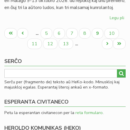
en Malago 9-13 oktobro 2026: du replikoj kaj unu premiero;
en ĉiuj tri la aŭtoro ludos, kun tri malsamaj kunrolantoj.
Legu pli
pri
Tri
Pagination
dr
Unua
Antaŭa
Paĝo
Paĝo
Paĝo
Paĝo
Aktuala
Paĝo
5
6
7
8
9
10
…
de
paĝo
paĝo
paĝo
Gio
Paĝo
Paĝo
Paĝo
Next
Last
11
12
13
…
Sil
page
page
pre
SERĈO
en
Ma
Serĉu per (fragmento de) teksto aŭ HeKo-kodo. Minuskloj kaj
majuskloj egalas. Esperantaj literoj ankaŭ en x-formato.
ESPERANTA CIVITANECO
Petu la esperantan civitanecon per la
reta formularo
.
HEROLDO KOMUNIKAS (HEKO)