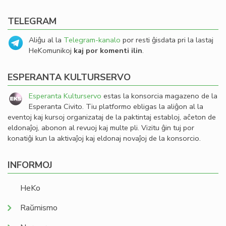
TELEGRAM
Aliĝu al la
Telegram-kanalo
por resti ĝisdata pri la lastaj
HeKomunikoj
kaj por komenti ilin
.
ESPERANTA KULTURSERVO
Esperanta Kulturservo
estas la konsorcia magazeno de la
Esperanta Civito. Tiu platformo ebligas la aliĝon al la
eventoj kaj kursoj organizataj de la paktintaj establoj, aĉeton de
eldonaĵoj, abonon al revuoj kaj multe pli. Vizitu ĝin tuj por
konatiĝi kun la aktivaĵoj kaj eldonaj novaĵoj de la konsorcio.
INFORMOJ
HeKo
Raŭmismo