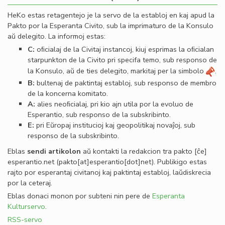
HeKo estas retagentejo je la servo de la establoj en kaj apud la
Pakto por la Esperanta Civito, sub la imprimaturo de la Konsulo
aŭ delegito. La informoj estas:
C:
oﬁcialaj de la Civitaj instancoj, kiuj esprimas la oﬁcialan
starpunkton de la Civito pri specifa temo, sub responso de
la Konsulo, aŭ de ties delegito, markitaj per la simbolo
.
B:
bultenaj de paktintaj establoj, sub responso de membro
de la koncerna komitato.
A:
alies neoﬁcialaj, pri kio ajn utila por la evoluo de
Esperantio, sub responso de la subskribinto.
E:
pri Eŭropaj institucioj kaj geopolitikaj novaĵoj, sub
responso de la subskribinto.
Eblas
sendi
artikolon
aŭ kontakti la redakcion tra
pakto
[ĉe]
esperantio
.
net
(pakto[at]esperantio[dot]net)
. Publikigo estas
rajto por esperantaj civitanoj kaj paktintaj establoj, laŭdiskrecia
por la ceteraj.
Eblas donaci monon por subteni nin pere de
Esperanta
Kulturservo
.
RSS-servo