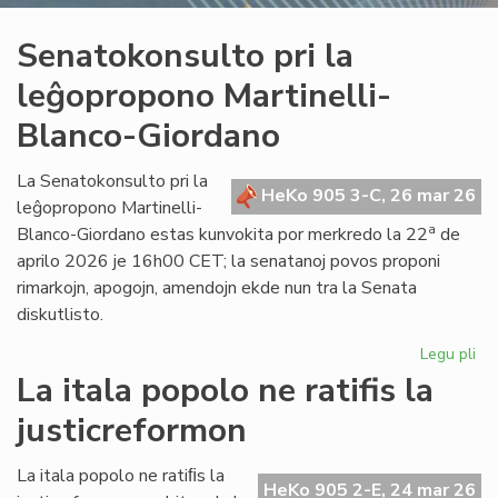
Senatokonsulto pri la
leĝopropono Martinelli-
Blanco-Giordano
La Senatokonsulto pri la
HeKo 905 3-C, 26 mar 26
leĝopropono Martinelli-
a
Blanco-Giordano estas kunvokita por merkredo la 22
de
aprilo 2026 je 16h00 CET; la senatanoj povos proponi
rimarkojn, apogojn, amendojn ekde nun tra la Senata
diskutlisto.
Legu pli
pri
Se
La itala popolo ne ratifis la
pri
justicreformon
la
le
Mar
La itala popolo ne ratiﬁs la
HeKo 905 2-E, 24 mar 26
Bl