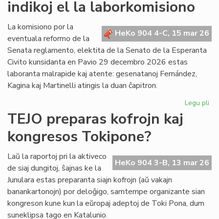
indikoj el la laborkomisiono
fi
kri
La komisiono por la
HeKo 904 4-C, 15 mar 26
eventuala reformo de la
Senata reglamento, elektita de la Senato de la Esperanta
Civito kunsidanta en Pavio 29 decembro 2026 estas
laboranta malrapide kaj atente: gesenatanoj Fernández,
Kagina kaj Martinelli atingis la duan ĉapitron.
Legu pli
pri
Se
TEJO preparas kofrojn kaj
re
kongresos Tokipone?
un
ind
el
Laŭ la raportoj pri la aktiveco
HeKo 904 3-B, 13 mar 26
la
de siaj dungitoj, ŝajnas ke la
la
Junulara estas preparanta siajn kofrojn (aŭ vakajn
banankartonojn) por deloĝigo, samtempe organizante sian
kongreson kune kun la eŭropaj adeptoj de Toki Pona, dum
suneklipsa tago en Katalunio.