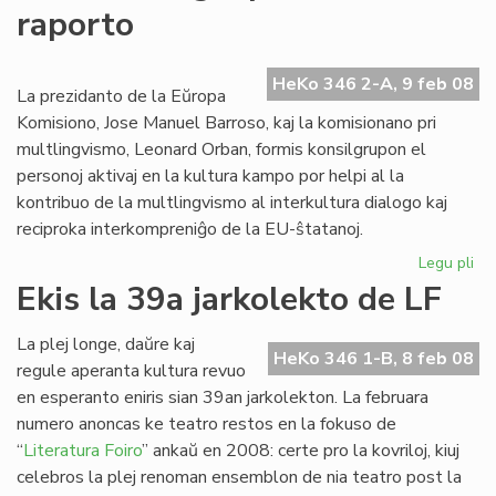
raporto
pri
ka
en
HeKo 346 2-A, 9 feb 08
Fla
La prezidanto de la Eŭropa
Komisiono, Jose Manuel Barroso, kaj la komisionano pri
multlingvismo, Leonard Orban, formis konsilgrupon el
personoj aktivaj en la kultura kampo por helpi al la
kontribuo de la multlingvismo al interkultura dialogo kaj
reciproka interkompreniĝo de la EU-ŝtatanoj.
Legu pli
pri
Int
Ekis la 39a jarkolekto de LF
lin
ra
La plej longe, daŭre kaj
HeKo 346 1-B, 8 feb 08
regule aperanta kultura revuo
en esperanto eniris sian 39an jarkolekton. La februara
numero anoncas ke teatro restos en la fokuso de
“
Literatura Foiro
” ankaŭ en 2008: certe pro la kovriloj, kiuj
celebros la plej renoman ensemblon de nia teatro post la