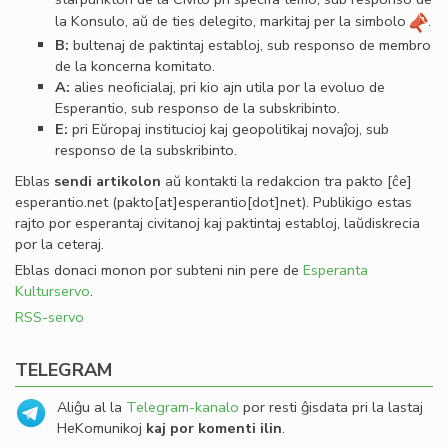
la Konsulo, aŭ de ties delegito, markitaj per la simbolo
.
B:
bultenaj de paktintaj establoj, sub responso de membro
de la koncerna komitato.
A:
alies neoﬁcialaj, pri kio ajn utila por la evoluo de
Esperantio, sub responso de la subskribinto.
E:
pri Eŭropaj institucioj kaj geopolitikaj novaĵoj, sub
responso de la subskribinto.
Eblas
sendi
artikolon
aŭ kontakti la redakcion tra
pakto
[ĉe]
esperantio
.
net
(pakto[at]esperantio[dot]net)
. Publikigo estas
rajto por esperantaj civitanoj kaj paktintaj establoj, laŭdiskrecia
por la ceteraj.
Eblas donaci monon por subteni nin pere de
Esperanta
Kulturservo
.
RSS-servo
TELEGRAM
Aliĝu al la
Telegram-kanalo
por resti ĝisdata pri la lastaj
HeKomunikoj
kaj por komenti ilin
.