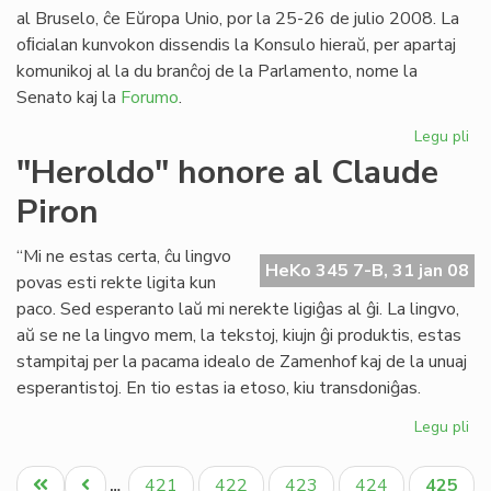
Pa
al Bruselo, ĉe Eŭropa Unio, por la 25-26 de julio 2008. La
oﬁcialan kunvokon dissendis la Konsulo hieraŭ, per apartaj
komunikoj al la du branĉoj de la Parlamento, nome la
Senato kaj la
Forumo
.
Legu pli
pri
Pa
"Heroldo" honore al Claude
ses
Piron
20
en
Br
“Mi ne estas certa, ĉu lingvo
HeKo 345 7-B, 31 jan 08
povas esti rekte ligita kun
paco. Sed esperanto laŭ mi nerekte ligiĝas al ĝi. La lingvo,
aŭ se ne la lingvo mem, la tekstoj, kiujn ĝi produktis, estas
stampitaj per la pacama idealo de Zamenhof kaj de la unuaj
esperantistoj. En tio estas ia etoso, kiu transdoniĝas.
Legu pli
pri
"H
Pagination
ho
Unua
Antaŭa
Paĝo
Paĝo
Paĝo
Paĝo
Aktual
421
422
423
424
425
…