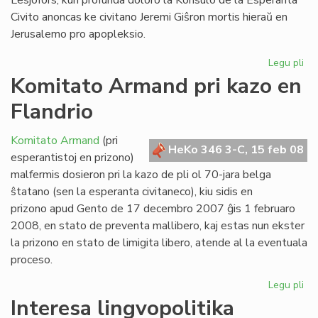
Lesjöfors, kun profunda doloro la Konsulo de la Esperanta
Civito anoncas ke civitano Jeremi Giŝron mortis hieraŭ en
Jerusalemo pro apopleksio.
Legu pli
pri
For
Komitato Armand pri kazo en
civ
Flandrio
Jer
Gi
Komitato Armand
(pri
HeKo 346 3-C, 15 feb 08
esperantistoj en prizono)
malfermis dosieron pri la kazo de pli ol 70-jara belga
ŝtatano (sen la esperanta civitaneco), kiu sidis en
prizono apud Gento de 17 decembro 2007 ĝis 1 februaro
2008, en stato de preventa mallibero, kaj estas nun ekster
la prizono en stato de limigita libero, atende al la eventuala
proceso.
Legu pli
pri
Ko
Interesa lingvopolitika
Ar