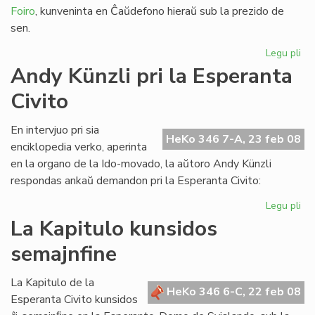
Foiro
, kunveninta en Ĉaŭdefono hieraŭ sub la prezido de
sen.
Legu pli
pri
LF-
Andy Künzli pri la Esperanta
ko
Civito
en
ko
ek
En intervjuo pri sia
HeKo 346 7-A, 23 feb 08
enciklopedia verko, aperinta
en la organo de la Ido-movado, la aŭtoro Andy Künzli
respondas ankaŭ demandon pri la Esperanta Civito:
Legu pli
pri
An
La Kapitulo kunsidos
Kün
semajnfine
pri
la
Es
La Kapitulo de la
HeKo 346 6-C, 22 feb 08
Civ
Esperanta Civito kunsidos