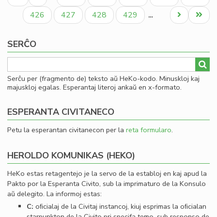
al
paĝo
paĝo
paĝo
Cl
Paĝo
Paĝo
Paĝo
Paĝo
Next
Last
426
427
428
429
…
Pir
page
page
SERĈO
Serĉu per (fragmento de) teksto aŭ HeKo-kodo. Minuskloj kaj
majuskloj egalas. Esperantaj literoj ankaŭ en x-formato.
ESPERANTA CIVITANECO
Petu la esperantan civitanecon per la
reta formularo
.
HEROLDO KOMUNIKAS (HEKO)
HeKo estas retagentejo je la servo de la establoj en kaj apud la
Pakto por la Esperanta Civito, sub la imprimaturo de la Konsulo
aŭ delegito. La informoj estas:
C:
oﬁcialaj de la Civitaj instancoj, kiuj esprimas la oﬁcialan
starpunkton de la Civito pri specifa temo, sub responso de