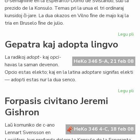
ĉi-semajnﬁne en la Esperanto-Domo de Svislando, sub la
prezido de la Konsulo. Temas pri la unua el tri ordinaraj
kunsidoj ĉi-jare. La dua okazos en Vilno ﬁne de majo kaj la
tria en Bruselo ﬁne de julio.
Legu pli
pri
La
Gepatra kaj adopta lingvo
Kap
ku
La radikoj
adopt-
kaj
opci-
se
HeKo 346 5-A, 21 feb 08
havas la saman devenon.
Opcio estas elekto; kaj en la latina
adoptare
signifas elekti
— adopti estas nur la dua senco.
Legu pli
pri
Ge
Forpasis civitano Jeremi
kaj
Gishron
ad
lin
Laŭ komuniko de c-ano
HeKo 346 4-C, 18 feb 08
Lennart Svensson en