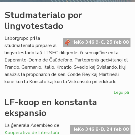
Studmaterialo por
lingvotestado
Laborgrupo pri la
HeKo 346 9-C, 25 feb 08
studmaterialo prepare al
lingvotestado laŭ LTSEC diligentis ĉi-semajnﬁne en la
Esperanto-Domo de Ĉaŭdefono. Partoprenis gecivitanoj el
Francio, Germanio, Italio, Kroatio, Svedio kaj Svislando, kiuj
analizis la proponaron de sen. Conde Rey kaj Martinelli,
kune kun la Konsulo kaj kun la Vickonsulo pri edukado.
Legu pli
pri
St
LF-koop en konstanta
po
ekspansio
li
La ĝenerala Asembleo de
HeKo 346 8-B, 24 feb 08
Kooperativo de Literatura