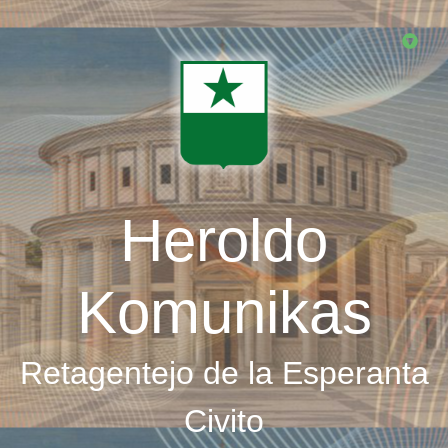
Skip
to
main
content
Heroldo
Komunikas
Retagentejo de la Esperanta
Civito