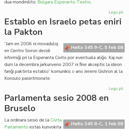
dua mondmilito:
Bulgara Esperanto-Teatro
.
Legu pli
pri
Eki
Establo en Israelo petas eniri
la
la Pakton
39
jar
de
“Jam en 2006 ni movaduloj
HeKo 345 9-C, 5 feb 08
LF
en Centro Sivron decidi
informiĝi pri la Esperanta Civito por eventuala aliĝo. Kaj nun
dum la decembra jarkunveno 2007 ni ﬁne akceptis la ideon
fariĝi paktinta establo” komunikis c-ano Jeremi Gishron al la
Konsulo pasintmonate.
Legu pli
pri
Es
Parlamenta sesio 2008 en
en
Bruselo
Isr
pe
eni
La ordinara sesio de la
Civita
HeKo 345 8-C, 1 feb 08
la
Parlamento
estas kunvokita