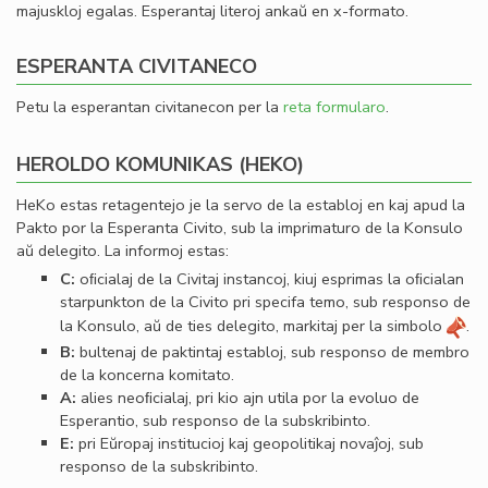
majuskloj egalas. Esperantaj literoj ankaŭ en x-formato.
ESPERANTA CIVITANECO
Petu la esperantan civitanecon per la
reta formularo
.
HEROLDO KOMUNIKAS (HEKO)
HeKo estas retagentejo je la servo de la establoj en kaj apud la
Pakto por la Esperanta Civito, sub la imprimaturo de la Konsulo
aŭ delegito. La informoj estas:
C:
oﬁcialaj de la Civitaj instancoj, kiuj esprimas la oﬁcialan
starpunkton de la Civito pri specifa temo, sub responso de
la Konsulo, aŭ de ties delegito, markitaj per la simbolo
.
B:
bultenaj de paktintaj establoj, sub responso de membro
de la koncerna komitato.
A:
alies neoﬁcialaj, pri kio ajn utila por la evoluo de
Esperantio, sub responso de la subskribinto.
E:
pri Eŭropaj institucioj kaj geopolitikaj novaĵoj, sub
responso de la subskribinto.