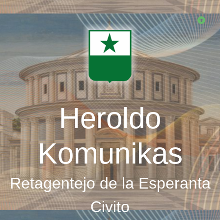
Skip
to
main
content
Heroldo
Komunikas
Retagentejo de la Esperanta
Civito