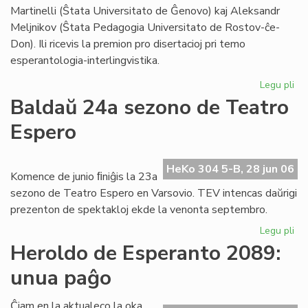
Foi
Martinelli (Ŝtata Universitato de Ĝenovo) kaj Aleksandr
Meljnikov (Ŝtata Pedagogia Universitato de Rostov-ĉe-
Don). Ili ricevis la premion pro disertacioj pri temo
esperantologia-interlingvistika.
Legu pli
pri
Sti
Baldaŭ 24a sezono de Teatro
La
Espero
al
du
es
HeKo 304 5-B, 28 jun 06
civ
Komence de junio ﬁniĝis la 23a
sezono de Teatro Espero en Varsovio. TEV intencas daŭrigi
prezenton de spektakloj ekde la venonta septembro.
Legu pli
pri
Ba
Heroldo de Esperanto 2089:
24
unua paĝo
se
de
Te
Ĉiam en la aktualeco la oka