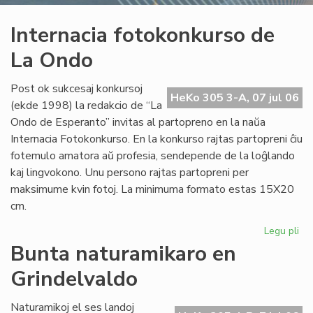
Internacia fotokonkurso de
La Ondo
Post ok sukcesaj konkursoj
HeKo 305 3-A, 07 jul 06
(ekde 1998) la redakcio de “La
Ondo de Esperanto” invitas al partopreno en la naŭa
Internacia Fotokonkurso. En la konkurso rajtas partopreni ĉiu
fotemulo amatora aŭ profesia, sendepende de la loĝlando
kaj lingvokono. Unu persono rajtas partopreni per
maksimume kvin fotoj. La minimuma formato estas 15X20
cm.
Legu pli
pri
Int
Bunta naturamikaro en
fo
Grindelvaldo
de
La
On
Naturamikoj el ses landoj