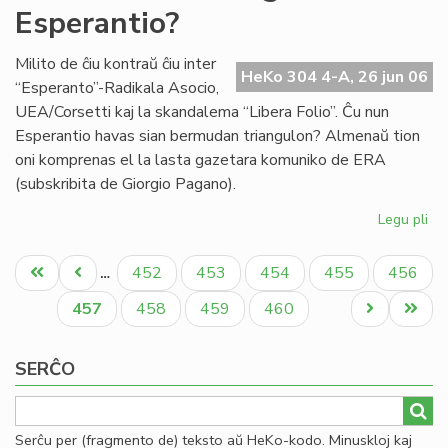
Esperantio?
en
la
mo
Milito de ĉiu kontraŭ ĉiu inter
HeKo 304 4-A, 26 jun 06
mo
“Esperanto”-Radikala Asocio,
UEA/Corsetti kaj la skandalema “Libera Folio”. Ĉu nun
Esperantio havas sian bermudan triangulon? Almenaŭ tion
oni komprenas el la lasta gazetara komuniko de ERA
(subskribita de Giorgio Pagano).
Legu pli
pri
Ĉu
Pagination
Be
Unua
Antaŭa
Paĝo
Paĝo
Paĝo
Paĝo
Paĝo
452
453
454
455
456
…
tri
paĝo
paĝo
en
Aktuala
Paĝo
Paĝo
Paĝo
Next
Last
457
458
459
460
Es
paĝo
page
page
SERĈO
Serĉu per (fragmento de) teksto aŭ HeKo-kodo. Minuskloj kaj