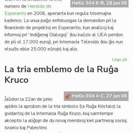
HeKo 304 6-B, 28 jun 06
Es
numero de
Heroldo de
Esperanto
en 2006, aperanta kun regula trisemajna
kadenco. La unua paĝo enfokusigas la demandon pri la
ﬁnancindo de projektoj en Esperantio, kun analizoj kaj
informoj pri “Indiĝenaj Dialogoj” (kiu kaŭzis al UEA perdon
de pli ol 17.000 euroj), pri Internacia Televido (kiu ĝis nun
elsuĉis eble 25.000 eŭrojn) kaj alio.
Legu pli
pri
He
La tria emblemo de la Ruĝa
de
Kruco
Es
20
un
HeKo 304 4-C, 27 jun 06
pa
Ĵaŭdon la 22an de junio
aplikis la aprobon de la tria simbolo (la Ruĝa Kristalo) la
gvidantoj de la Internacia Ruĝa Kruco, kiuj samtempe
akceptis la aliĝojn de du novaj membroj kiel partneraj socioj,
Israelo kaj Palestino.