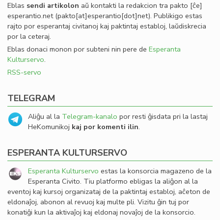
Eblas
sendi
artikolon
aŭ kontakti la redakcion tra
pakto
[ĉe]
esperantio
.
net
(pakto[at]esperantio[dot]net)
. Publikigo estas
rajto por esperantaj civitanoj kaj paktintaj establoj, laŭdiskrecia
por la ceteraj.
Eblas donaci monon por subteni nin pere de
Esperanta
Kulturservo
.
RSS-servo
TELEGRAM
Aliĝu al la
Telegram-kanalo
por resti ĝisdata pri la lastaj
HeKomunikoj
kaj por komenti ilin
.
ESPERANTA KULTURSERVO
Esperanta Kulturservo
estas la konsorcia magazeno de la
Esperanta Civito. Tiu platformo ebligas la aliĝon al la
eventoj kaj kursoj organizataj de la paktintaj establoj, aĉeton de
eldonaĵoj, abonon al revuoj kaj multe pli. Vizitu ĝin tuj por
konatiĝi kun la aktivaĵoj kaj eldonaj novaĵoj de la konsorcio.