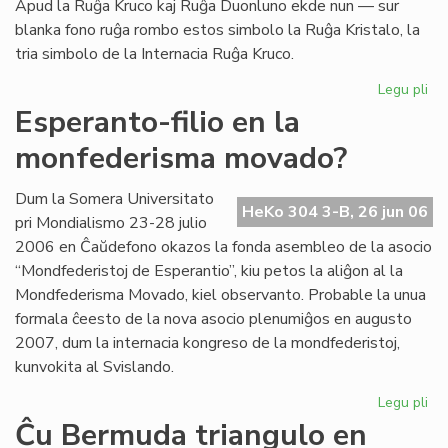
Apud la Ruĝa Kruco kaj Ruĝa Duonluno ekde nun — sur
blanka fono ruĝa rombo estos simbolo la Ruĝa Kristalo, la
tria simbolo de la Internacia Ruĝa Kruco.
Legu pli
pri
La
Esperanto-filio en la
tri
monfederisma movado?
em
de
la
Dum la Somera Universitato
HeKo 304 3-B, 26 jun 06
Ru
pri Mondialismo 23-28 julio
Kr
2006 en Ĉaŭdefono okazos la fonda asembleo de la asocio
“Mondfederistoj de Esperantio”, kiu petos la aliĝon al la
Mondfederisma Movado, kiel observanto. Probable la unua
formala ĉeesto de la nova asocio plenumiĝos en augusto
2007, dum la internacia kongreso de la mondfederistoj,
kunvokita al Svislando.
Legu pli
pri
Es
Ĉu Bermuda triangulo en
fili