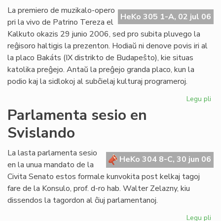
Ba
La premiero de muzikalo-opero
HeKo 305 1-A, 02 jul 06
kaj
pri la vivo de Patrino Tereza el
tiu
Kalkuto okazis 29 junio 2006, sed pro subita pluvego la
de
reĝisoro haltigis la prezenton. Hodiaŭ ni denove povis iri al
UE
la placo Bakáts (IX distrikto de Budapeŝto), kie situas
katolika preĝejo. Antaŭ la preĝejo granda placo, kun la
podio kaj la sidlokoj al subĉielaj kulturaj programeroj.
Legu pli
pri
Pr
Parlamenta sesio en
de
Svislando
"Kr
po
am
La lasta parlamenta sesio
HeKo 304 8-C, 30 jun 06
pri
en la unua mandato de la
Pat
Civita Senato estos formale kunvokita post kelkaj tagoj
Te
fare de la Konsulo, prof. d-ro hab. Walter Zelazny, kiu
dissendos la tagordon al ĉiuj parlamentanoj.
Legu pli
pri