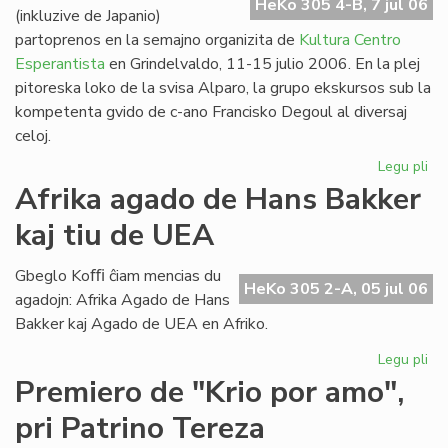
HeKo 305 4-B, 7 jul 06
(inkluzive de Japanio)
partoprenos en la semajno organizita de
Kultura Centro
Esperantista
en Grindelvaldo, 11-15 julio 2006. En la plej
pitoreska loko de la svisa Alparo, la grupo ekskursos sub la
kompetenta gvido de c-ano Francisko Degoul al diversaj
celoj.
Legu pli
pri
Bu
Afrika agado de Hans Bakker
na
kaj tiu de UEA
en
Gr
Gbeglo Koﬃ ĉiam mencias du
HeKo 305 2-A, 05 jul 06
agadojn: Afrika Agado de Hans
Bakker kaj Agado de UEA en Afriko.
Legu pli
pri
Afr
Premiero de "Krio por amo",
ag
pri Patrino Tereza
de
Ha