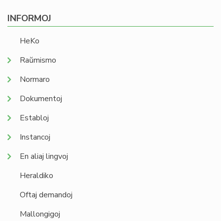
INFORMOJ
HeKo
Raŭmismo
Normaro
Dokumentoj
Establoj
Instancoj
En aliaj lingvoj
Heraldiko
Oftaj demandoj
Mallongigoj