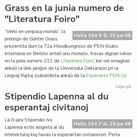
Pa
Grass en la junia numero de
ses
"Literatura Foiro"
en
Sv
“Verki en senpaca mondo”, la
HeKo 304 9-B, 30 jun 06
prelego de Günter Grass
prezentita dum la 72a Mondkongreso de PEN-Klubo
Internacia en Berlino antaŭ unu monato, trovas dignan lokon
en la junia numero 221 de
Literatura Foiro
, kie oni omaghas
ankaŭ la dek-jariĝon de la Universala Deklaracio pri la
Lingvaj Rajtoj (subskribita ankaŭ de la
Esperanta PEN-Ce
Legu pli
pri
Gr
Stipendio Lapenna al du
en
esperantaj civitanoj
la
jun
nu
La ĉi-jara Stipendio Ivo
HeKo 304 7-A, 29 jun 06
de
Lapenna estis asignita al du
"Li
intelektuloj kiuj havas la esperantan civitanecon: Perla