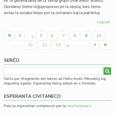
ke tri gesenatanoj de la Verda grupo (Martinelli, Blanco,
Giordano) liveris leĝoproponon pri la oboloj, kies temo
estas la sociala helpo por la civitanaro kaj la paktintoj.
Legu pli
pri
La
Pagination
Se
Unua
Antaŭa
Paĝo
Paĝo
Paĝo
Paĝo
Aktuala
Paĝo
5
6
7
8
9
10
…
pri
paĝo
paĝo
paĝo
la
Paĝo
Paĝo
Paĝo
Next
Last
11
12
13
…
en
page
page
de
SERĈO
ob
Serĉu per (fragmento de) teksto aŭ HeKo-kodo. Minuskloj kaj
majuskloj egalas. Esperantaj literoj ankaŭ en x-formato.
ESPERANTA CIVITANECO
Petu la esperantan civitanecon per la
reta formularo
.