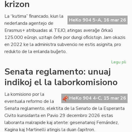
krizon
en
Pa
La “kutima” ﬁnancado, kiun la
HeKo 904 5-A, 16 mar 26
nederlanda agentejo de
Erasmus+ atribuadas al TEJO, atingas averaĝe ĉirkaŭ
125.000 eŭrojn, uzitajn ĉefe por dungi oﬁcistojn. Jam okazis
en 2022 ke la administra subvencio ne estis asignita, pro
redukto de la enlanda buĝeto.
Legu pli
pri
TE
Senata reglamento: unuaj
alf
indikoj el la laborkomisiono
fi
kri
La komisiono por la
HeKo 904 4-C, 15 mar 26
eventuala reformo de la
Senata reglamento, elektita de la Senato de la Esperanta
Civito kunsidanta en Pavio 29 decembro 2026 estas
laboranta malrapide kaj atente: gesenatanoj Fernández,
Kagina kaj Martinelli atingis la duan ĉapitron.