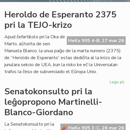
Heroldo de Esperanto 2375
pri la TEJO-krizo
Apud ĉefartikolo pri la Oka de
HeKo 905 4-B, 27 mar 26
Marto, aŭtorita de sen.
Manuela Blanco, la unua paĝo de la marta numero (2375)
de “Heroldo de Esperanto” estas dediĉita al la krizo de la
junulara sekcio de UEA, kun la risko ke eĉ la Universalan
trafos la ĉeso de subvenciado el Eŭropa Unio.
Legu pli
pri
He
Senatokonsulto pri la
de
leĝopropono Martinelli-
Es
23
Blanco-Giordano
pri
la
La Senatokonsulto pri la
TE
HeKo 905 3-C, 26 mar 26