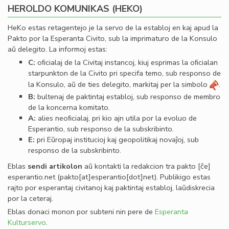
HEROLDO KOMUNIKAS (HEKO)
HeKo estas retagentejo je la servo de la establoj en kaj apud la
Pakto por la Esperanta Civito, sub la imprimaturo de la Konsulo
aŭ delegito. La informoj estas:
C:
oﬁcialaj de la Civitaj instancoj, kiuj esprimas la oﬁcialan
starpunkton de la Civito pri specifa temo, sub responso de
la Konsulo, aŭ de ties delegito, markitaj per la simbolo
.
B:
bultenaj de paktintaj establoj, sub responso de membro
de la koncerna komitato.
A:
alies neoﬁcialaj, pri kio ajn utila por la evoluo de
Esperantio, sub responso de la subskribinto.
E:
pri Eŭropaj institucioj kaj geopolitikaj novaĵoj, sub
responso de la subskribinto.
Eblas
sendi
artikolon
aŭ kontakti la redakcion tra
pakto
[ĉe]
esperantio
.
net
(pakto[at]esperantio[dot]net)
. Publikigo estas
rajto por esperantaj civitanoj kaj paktintaj establoj, laŭdiskrecia
por la ceteraj.
Eblas donaci monon por subteni nin pere de
Esperanta
Kulturservo
.