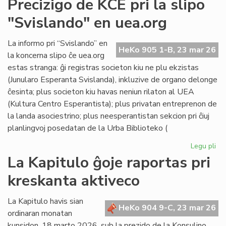
Precizigo de KCE pri la slipo
ita
"Svislando" en uea.org
po
ne
rat
La informo pri “Svislando” en
HeKo 905 1-B, 23 mar 26
la
la koncerna slipo ĉe uea.org
jus
estas stranga: ĝi registras societon kiu ne plu ekzistas
(Junularo Esperanta Svislanda), inkluzive de organo delonge
ĉesinta; plus societon kiu havas neniun rilaton al UEA
(Kultura Centro Esperantista); plus privatan entreprenon de
la landa asociestrino; plus neesperantistan sekcion pri ĉiuj
planlingvoj posedatan de la Urba Biblioteko (
Legu pli
pri
Pre
La Kapitulo ĝoje raportas pri
de
kreskanta aktiveco
KC
pri
la
La Kapitulo havis sian
HeKo 904 9-C, 23 mar 26
sli
ordinaran monatan
"S
kunsidon, 18 marto 2026, sub la prezido de la Konsulino,