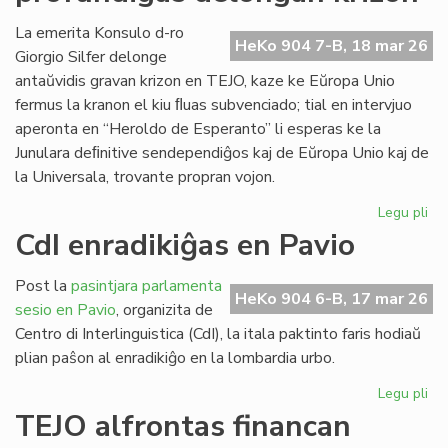
ob
kr
La emerita Konsulo d-ro
HeKo 904 7-B, 18 mar 26
bo
Giorgio Silfer delonge
kap
antaŭvidis gravan krizon en TEJO, kaze ke Eŭropa Unio
fermus la kranon el kiu ﬂuas subvenciado; tial en intervjuo
aperonta en “Heroldo de Esperanto” li esperas ke la
Junulara deﬁnitive sendependiĝos kaj de Eŭropa Unio kaj de
la Universala, trovante propran vojon.
Legu pli
pri
EU
CdI enradikiĝas en Pavio
ma
pr
Post la
pasintjara parlamenta
de
HeKo 904 6-B, 17 mar 26
sesio en Pavio
, organizita de
kri
Centro di Interlinguistica (CdI), la itala paktinto faris hodiaŭ
plian paŝon al enradikiĝo en la lombardia urbo.
Legu pli
pri
CdI
TEJO alfrontas financan
enr