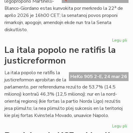
leĝopropono Martinelli-
kri
a
Blanco-Giordano estas kunvokita por merkredo la 22
de
aprilo 2026 je 16h00 CET; la senatanoj povos proponi
rimarkojn, apogojn, amendojn ekde nun tra la Senata
diskutlisto.
Legu pli
pri
Se
La itala popolo ne ratifis la
pri
justicreformon
la
le
Mar
La itala popolo ne ratiﬁs la
HeKo 905 2-E, 24 mar 26
Bl
justicreformon aprobitan de la
Gi
parlamento, per referenduma rezulto de 53,7% (14,5
milionoj) kontraŭ 46,3% (12,5 milionoj): nur en la nord-
orientaj regionoj (kie fortas la partio Norda Ligo) rezultis
jesa plimulto; la nea plimulto plej sukcesis en la teritorioj
kie plej fortas Kvinstela Movado, unuavice Napolo.
Legu pli
pri
La