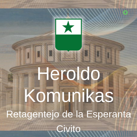
Skip
to
main
content
Heroldo
Komunikas
Retagentejo de la Esperanta
Civito