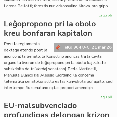
en
Lorena Bellotti; forestis nur vickonsulino Kirova, pro gripo.
ue
Legu pli
pri
La
Leĝopropono pri la obolo
Kap
kreu bonfaran kapitalon
ĝo
ra
pri
Post la reglamenta
HeKo 904 8-C, 21 mar 26
kr
dektaga atendo post la
akt
anonco al la Senato, la Konsulino anoncas tra la Civita
organo la liveron de leĝopropono pri la obolo kaj zakato,
subskribita de tri Verdaj senatanoj: Perla Martinelli,
Manuela Blanco kaj Alessio Giordano; la koncerna
telematika senatokonsulto estas kunvokota por aprilo, sed
intertempe ĉiu senatano rajtas proponi amendojn.
Legu pli
pri
Le
EU-malsubvenciado
pri
profundigas delongan krizon
la