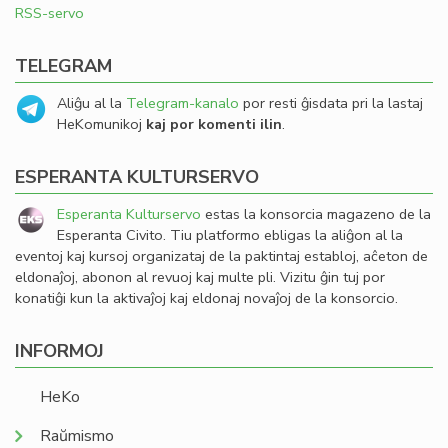
RSS-servo
TELEGRAM
Aliĝu al la
Telegram-kanalo
por resti ĝisdata pri la lastaj
HeKomunikoj
kaj por komenti ilin
.
ESPERANTA KULTURSERVO
Esperanta Kulturservo
estas la konsorcia magazeno de la
Esperanta Civito. Tiu platformo ebligas la aliĝon al la
eventoj kaj kursoj organizataj de la paktintaj establoj, aĉeton de
eldonaĵoj, abonon al revuoj kaj multe pli. Vizitu ĝin tuj por
konatiĝi kun la aktivaĵoj kaj eldonaj novaĵoj de la konsorcio.
INFORMOJ
HeKo
Raŭmismo