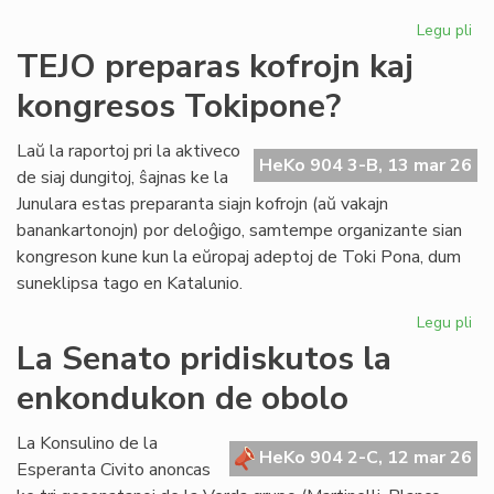
Legu pli
pri
Se
TEJO preparas kofrojn kaj
re
kongresos Tokipone?
un
ind
el
Laŭ la raportoj pri la aktiveco
HeKo 904 3-B, 13 mar 26
la
de siaj dungitoj, ŝajnas ke la
la
Junulara estas preparanta siajn kofrojn (aŭ vakajn
banankartonojn) por deloĝigo, samtempe organizante sian
kongreson kune kun la eŭropaj adeptoj de Toki Pona, dum
suneklipsa tago en Katalunio.
Legu pli
pri
TE
La Senato pridiskutos la
pr
enkondukon de obolo
kof
kaj
ko
La Konsulino de la
HeKo 904 2-C, 12 mar 26
To
Esperanta Civito anoncas