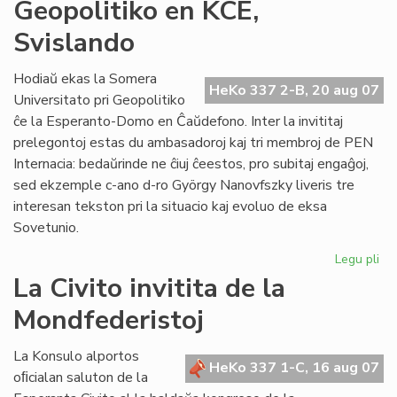
IKE
Geopolitiko en KCE,
de
Svislando
pri
Ti
Hodiaŭ ekas la Somera
HeKo 337 2-B, 20 aug 07
Universitato pri Geopolitiko
ĉe la Esperanto-Domo en Ĉaŭdefono. Inter la invititaj
prelegontoj estas du ambasadoroj kaj tri membroj de PEN
Internacia: bedaŭrinde ne ĉiuj ĉeestos, pro subitaj engaĝoj,
sed ekzemple c-ano d-ro György Nanovfszky liveris tre
interesan tekston pri la situacio kaj evoluo de eksa
Sovetunio.
Legu pli
pri
Geo
La Civito invitita de la
en
Mondfederistoj
KC
Sv
La Konsulo alportos
HeKo 337 1-C, 16 aug 07
oﬁcialan saluton de la