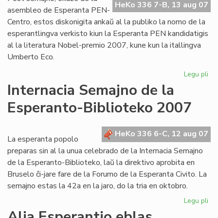
HeKo 336 7-B, 13 aug 07
al
asembleo de Esperanta PEN-
Cor
Centro, estos diskonigita ankaŭ al la publiko la nomo de la
esperantlingva verkisto kiun la Esperanta PEN kandidatigis
al la literatura Nobel-premio 2007, kune kun la itallingva
Umberto Eco.
Legu pli
pri
PE
Internacia Semajno de la
ka
Esperanto-Biblioteko 2007
po
lit
No
HeKo 336 6-C, 12 aug 07
La esperanta popolo
preparas sin al la unua celebrado de la Internacia Semajno
de la Esperanto-Biblioteko, laŭ la direktivo aprobita en
Bruselo ĉi-jare fare de la Forumo de la Esperanta Civito. La
semajno estas la 42a en la jaro, do la tria en oktobro.
Legu pli
pri
Int
Alia Esperantio eblas