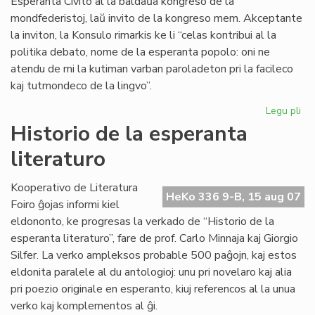
Esperanta Civito al la baldaŭa kongreso de la
mondfederistoj, laŭ invito de la kongreso mem. Akceptante
la inviton, la Konsulo rimarkis ke li “celas kontribui al la
politika debato, nome de la esperanta popolo: oni ne
atendu de mi la kutiman varban paroladeton pri la facileco
kaj tutmondeco de la lingvo”.
Legu pli
pri
La
Historio de la esperanta
Civ
literaturo
inv
de
la
Kooperativo de Literatura
HeKo 336 9-B, 15 aug 07
Mo
Foiro ĝojas informi kiel
eldononto, ke progresas la verkado de “Historio de la
esperanta literaturo”, fare de prof. Carlo Minnaja kaj Giorgio
Silfer. La verko ampleksos probable 500 paĝojn, kaj estos
eldonita paralele al du antologioj: unu pri novelaro kaj alia
pri poezio originale en esperanto, kiuj referencos al la unua
verko kaj komplementos al ĝi.