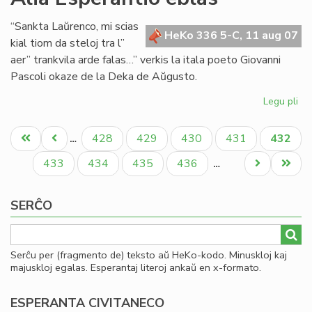
Se
de
“Sankta Laŭrenco, mi scias
la
HeKo 336 5-C, 11 aug 07
kial tiom da steloj tra l”
Es
aer” trankvila arde falas…” verkis la itala poeto Giovanni
Bib
Pascoli okaze de la Deka de Aŭgusto.
20
Legu pli
pri
Ali
Pagination
Es
Unua
Antaŭa
Paĝo
Paĝo
Paĝo
Paĝo
Aktual
428
429
430
431
432
…
eb
paĝo
paĝo
paĝo
Paĝo
Paĝo
Paĝo
Paĝo
Next
Last
433
434
435
436
…
page
page
SERĈO
Serĉu per (fragmento de) teksto aŭ HeKo-kodo. Minuskloj kaj
majuskloj egalas. Esperantaj literoj ankaŭ en x-formato.
ESPERANTA CIVITANECO