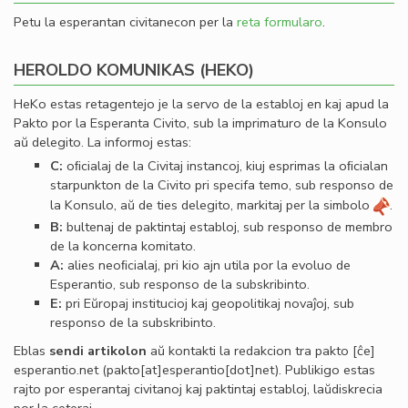
Petu la esperantan civitanecon per la
reta formularo
.
HEROLDO KOMUNIKAS (HEKO)
HeKo estas retagentejo je la servo de la establoj en kaj apud la
Pakto por la Esperanta Civito, sub la imprimaturo de la Konsulo
aŭ delegito. La informoj estas:
C:
oﬁcialaj de la Civitaj instancoj, kiuj esprimas la oﬁcialan
starpunkton de la Civito pri specifa temo, sub responso de
la Konsulo, aŭ de ties delegito, markitaj per la simbolo
.
B:
bultenaj de paktintaj establoj, sub responso de membro
de la koncerna komitato.
A:
alies neoﬁcialaj, pri kio ajn utila por la evoluo de
Esperantio, sub responso de la subskribinto.
E:
pri Eŭropaj institucioj kaj geopolitikaj novaĵoj, sub
responso de la subskribinto.
Eblas
sendi
artikolon
aŭ kontakti la redakcion tra
pakto
[ĉe]
esperantio
.
net
(pakto[at]esperantio[dot]net)
. Publikigo estas
rajto por esperantaj civitanoj kaj paktintaj establoj, laŭdiskrecia