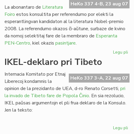
HeKo 337 4-B, 23 aug 07
la
La abonantaro de
Literatura
Se
Foiro
estos konsultita per referendumo por elekti la
esperantlingvan kandidaton al la literatura Nobel-premio
2008. La referendumo okazos ĉi-aŭtune, surbaze de kvino
da nomoj selektitaj fare de la membraro de
Esperanta
PEN-Centro
, kiel okazis
pasintjare
.
Legu pli
pri
PE
IKEL-deklaro pri Tibeto
As
ku
Internacia Komitato por Etnaj
int
HeKo 337 3-A, 22 aug 07
Liberecoj kondamnis la
dec
opinion de la prezidanto de UEA, d-ro Renato Corsetti,
pri
la invado de Tibeto fare de Popola Ĉinio
. En sia rezolucio,
IKEL paŭsas argumentojn el pli frua deklaro de la Konsulo.
Jen la teksto:
Legu pli
pri