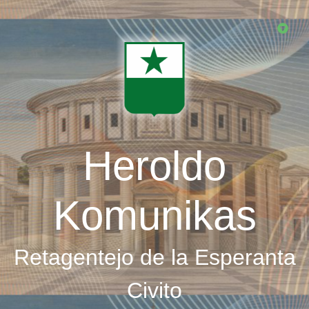
Skip
to
main
content
Heroldo
Komunikas
Retagentejo de la Esperanta
Civito