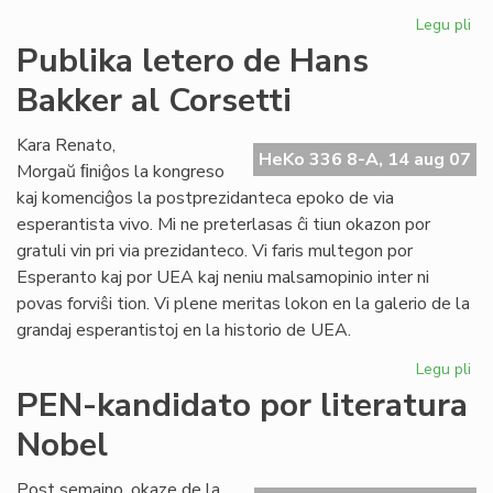
Legu pli
pri
His
Publika letero de Hans
de
Bakker al Corsetti
la
es
lit
Kara Renato,
HeKo 336 8-A, 14 aug 07
Morgaŭ ﬁniĝos la kongreso
kaj komenciĝos la postprezidanteca epoko de via
esperantista vivo. Mi ne preterlasas ĉi tiun okazon por
gratuli vin pri via prezidanteco. Vi faris multegon por
Esperanto kaj por UEA kaj neniu malsamopinio inter ni
povas forviŝi tion. Vi plene meritas lokon en la galerio de la
grandaj esperantistoj en la historio de UEA.
Legu pli
pri
Pub
PEN-kandidato por literatura
let
Nobel
de
Ha
Ba
Post semajno, okaze de la