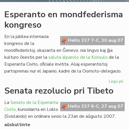
Esperanto en mondfederisma
kongreso
En la jubilea internacia
HeKo 337 7-C, 30 aug 07
kongreso de la
mondfederistoj, okazanta en Ĝenevo, nia lingvo kaj ĝia
kulturo ĉeestis per la
saluta alparolo de la Konsulo
de la
Esperanta Civito, oﬁciale invitita. Aliaj esperantistoj
partoprenas nur el Japanio, kadre de la Oomoto-delegacio.
Legu pli
pri
Es
Senata rezolucio pri Tibeto
en
mo
La
Senato de la Esperanta
ko
HeKo 337 6-C, 27 aug 07
Civito
, kunsidanta en Loklo
(Svislando) en ordinara sesio la 23an de aŭgusto 2007,
aŭskultinte