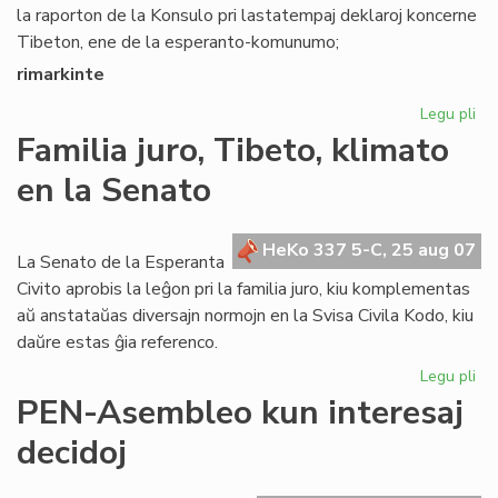
la raporton de la Konsulo pri lastatempaj deklaroj koncerne
Tibeton, ene de la esperanto-komunumo;
rimarkinte
Legu pli
pri
Se
Familia juro, Tibeto, klimato
rez
en la Senato
pri
Ti
HeKo 337 5-C, 25 aug 07
La Senato de la Esperanta
Civito aprobis la leĝon pri la familia juro, kiu komplementas
aŭ anstataŭas diversajn normojn en la Svisa Civila Kodo, kiu
daŭre estas ĝia referenco.
Legu pli
pri
Fam
PEN-Asembleo kun interesaj
jur
decidoj
Tib
kli
en