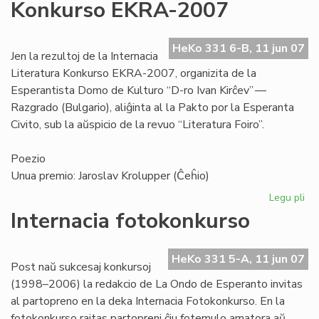
Konkurso EKRA-2007
kie
Br
HeKo 331 6-B, 11 jun 07
Jen la rezultoj de la Internacia
Literatura Konkurso EKRA-2007, organizita de la
Esperantista Domo de Kulturo “D-ro Ivan Kirĉev” —
Razgrado (Bulgario), aliĝinta al la Pakto por la Esperanta
Civito, sub la aŭspicio de la revuo “Literatura Foiro”.
Poezio
Unua premio: Jaroslav Krolupper (Ĉeĥio)
Legu pli
pri
Int
Internacia fotokonkurso
Lit
Ko
EK
HeKo 331 5-A, 11 jun 07
Post naŭ sukcesaj konkursoj
20
(1998–2006) la redakcio de La Ondo de Esperanto invitas
al partopreno en la deka Internacia Fotokonkurso. En la
fotokonkurso rajtas partopreni ĉiu fotemulo amatora aŭ