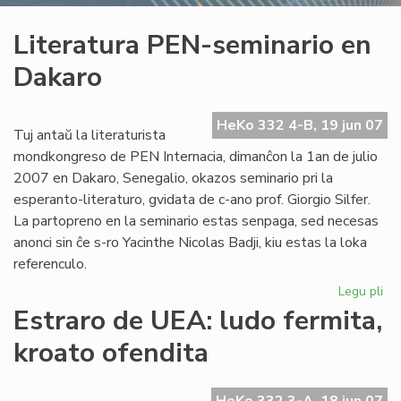
Literatura PEN-seminario en
Dakaro
HeKo 332 4-B, 19 jun 07
Tuj antaŭ la literaturista
mondkongreso de PEN Internacia, dimanĉon la 1an de julio
2007 en Dakaro, Senegalio, okazos seminario pri la
esperanto-literaturo, gvidata de c-ano prof. Giorgio Silfer.
La partopreno en la seminario estas senpaga, sed necesas
anonci sin ĉe s-ro Yacinthe Nicolas Badji, kiu estas la loka
referenculo.
Legu pli
pri
Lit
Estraro de UEA: ludo fermita,
PE
kroato ofendita
se
en
Da