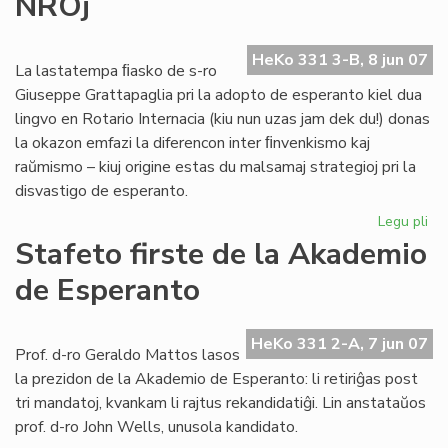
NROj
ori
ro
en
HeKo 331 3-B, 8 jun 07
es
La lastatempa ﬁasko de s-ro
Giuseppe Grattapaglia pri la adopto de esperanto kiel dua
lingvo en Rotario Internacia (kiu nun uzas jam dek du!) donas
la okazon emfazi la diferencon inter ﬁnvenkismo kaj
raŭmismo – kiuj origine estas du malsamaj strategioj pri la
disvastigo de esperanto.
Legu pli
pri
Lin
Stafeto firste de la Akademio
en
de Esperanto
int
NR
HeKo 331 2-A, 7 jun 07
Prof. d-ro Geraldo Mattos lasos
la prezidon de la Akademio de Esperanto: li retiriĝas post
tri mandatoj, kvankam li rajtus rekandidatiĝi. Lin anstataŭos
prof. d-ro John Wells, unusola kandidato.