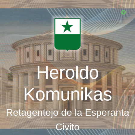
Skip
to
main
content
Heroldo
Komunikas
Retagentejo de la Esperanta
Civito