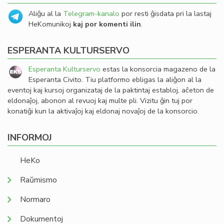
Aliĝu al la
Telegram-kanalo
por resti ĝisdata pri la lastaj
HeKomunikoj
kaj por komenti ilin
.
ESPERANTA KULTURSERVO
Esperanta Kulturservo
estas la konsorcia magazeno de la
Esperanta Civito. Tiu platformo ebligas la aliĝon al la
eventoj kaj kursoj organizataj de la paktintaj establoj, aĉeton de
eldonaĵoj, abonon al revuoj kaj multe pli. Vizitu ĝin tuj por
konatiĝi kun la aktivaĵoj kaj eldonaj novaĵoj de la konsorcio.
INFORMOJ
HeKo
Raŭmismo
Normaro
Dokumentoj