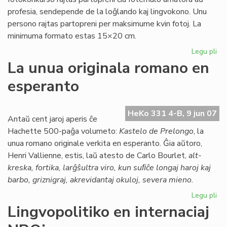
profesia, sendepende de la loĝlando kaj lingvokono. Unu
persono rajtas partopreni per maksimume kvin fotoj. La
minimuma formato estas 15×20 cm.
Legu pli
pri
Int
La unua originala romano en
fo
esperanto
HeKo 331 4-B, 9 jun 07
Antaŭ cent jaroj aperis ĉe
Hachette 500-paĝa volumeto:
Kastelo de Prelongo
, la
unua romano originale verkita en esperanto. Ĝia aŭtoro,
Henri Vallienne, estis, laŭ atesto de Carlo Bourlet,
alt-
kreska, fortika, larĝŝultra viro, kun suﬁĉe longaj haroj kaj
barbo, griznigraj, akrevidantaj okuloj, severa mieno.
Legu pli
pri
La
Lingvopolitiko en internaciaj
un