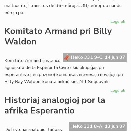
malfruantoj) transiros de 36,- eŭroj al 38,- eŭroj: do nur du
eŭrojn pli.
Legu pli
pri
Int
Komitato Armand pri Billy
abo
Waldon
de
LF-
ko
HeKo 331 9-C, 14 jun 07
Komitato Armand (instanco
agnoskita de la Esperanta Civito, kiu okupiĝas pri
esperantistoj en prizono) komunikas interesajn novaĵojn pri
Billy Ray Waldon, konata ankaŭ kiel N. I. Sequoyah.
Legu pli
pri
Ko
Historiaj analogioj por la
Ar
afrika Esperantio
pri
Bil
Wa
HeKo 331 8-A, 13 jun 07
Du historiaj analogioj taŭgas,