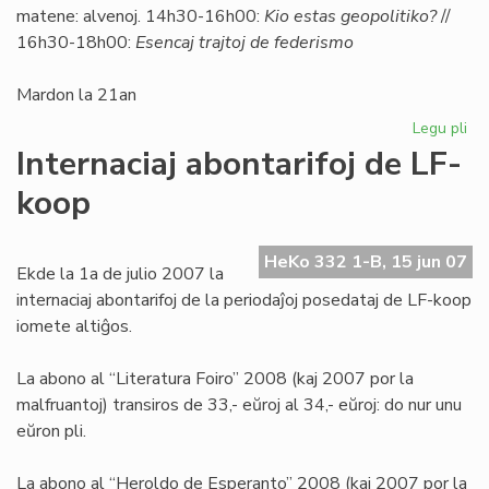
matene: alvenoj. 14h30-16h00:
Kio estas geopolitiko?
//
16h30-18h00:
Esencaj trajtoj de federismo
Mardon la 21an
Legu pli
pri
So
Internaciaj abontarifoj de LF-
Uni
koop
pri
geo
HeKo 332 1-B, 15 jun 07
Ekde la 1a de julio 2007 la
internaciaj abontarifoj de la periodaĵoj posedataj de LF-koop
iomete altiĝos.
La abono al “Literatura Foiro” 2008 (kaj 2007 por la
malfruantoj) transiros de 33,- eŭroj al 34,- eŭroj: do nur unu
eŭron pli.
La abono al “Heroldo de Esperanto” 2008 (kaj 2007 por la