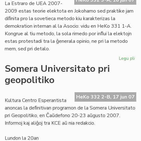
HeKo 332 3-A, 18 jun 07
La Estraro de UEA 2007-
2009 estas teorie elektota en Jokohamo sed praktike jam
diﬁnita pro la sovetieca metodo kiu karakterizas la
demokration internan al la Asocio: vidu en HeKo 331 1-A.
Kongrue al tiu metodo, la sola rimedo por inﬂui la elektojn
estas protestadi tra la ĝenerala opinio, ne pri la metodo
mem, sed pri detalo.
Legu pli
pri
Est
Somera Universitato pri
de
geopolitiko
UE
lu
fer
HeKo 332 2-B, 17 jun 07
kr
Kultura Centro Esperantista
ofe
anoncas la deﬁnitivan programon de la Somera Universitato
pri Geopolitiko, en Ĉaŭdefono 20-23 aŭgusto 2007.
Informoj kaj aliĝoj tra KCE aŭ nia redakcio.
Lundon la 20an