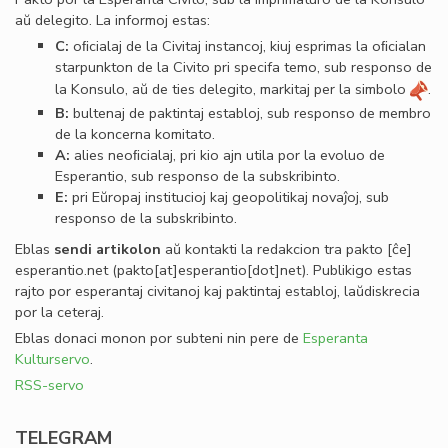
aŭ delegito. La informoj estas:
C:
oﬁcialaj de la Civitaj instancoj, kiuj esprimas la oﬁcialan
starpunkton de la Civito pri specifa temo, sub responso de
la Konsulo, aŭ de ties delegito, markitaj per la simbolo
.
B:
bultenaj de paktintaj establoj, sub responso de membro
de la koncerna komitato.
A:
alies neoﬁcialaj, pri kio ajn utila por la evoluo de
Esperantio, sub responso de la subskribinto.
E:
pri Eŭropaj institucioj kaj geopolitikaj novaĵoj, sub
responso de la subskribinto.
Eblas
sendi
artikolon
aŭ kontakti la redakcion tra
pakto
[ĉe]
esperantio
.
net
(pakto[at]esperantio[dot]net)
. Publikigo estas
rajto por esperantaj civitanoj kaj paktintaj establoj, laŭdiskrecia
por la ceteraj.
Eblas donaci monon por subteni nin pere de
Esperanta
Kulturservo
.
RSS-servo
TELEGRAM