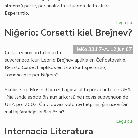
almenaŭ parte, por analizi la situacion de la afrika
Esperantio.
Legu pli
pri
His
Niĝerio: Corsetti kiel Breĵnev?
ana
po
la
HeKo 331 7-A, 12 jun 07
Ĉu la teorion pri la limigita
afr
suvereneco, kiun Leonid Breĵnev aplikis en Ĉeĥoslovakio,
Es
Renato Corsetti aplikos en la afrika Esperantio,
komencante per Niĝerio?
Skribis s-ro Moses Opa el Lagoso al la prezidanto de UEA:
“Nia landa asocio ĝis nun ankoraŭ ne ricevis subvencion de
UEA por 2007. Ĉu vi povas volonte helpi nin ĝin ricevi ĉar
multaj faradaĵoj kuŝas ĉe ni?”
Legu pli
pri
Niĝ
Internacia Literatura
Cor