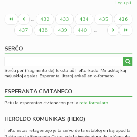
Legu pli
pri
St
Pagination
fir
Unua
Antaŭa
Paĝo
Paĝo
Paĝo
Paĝo
Aktual
432
433
434
435
436
…
de
paĝo
paĝo
paĝo
la
Paĝo
Paĝo
Paĝo
Paĝo
Next
Last
437
438
439
440
…
Ak
page
page
de
SERĈO
Es
Serĉu per (fragmento de) teksto aŭ HeKo-kodo. Minuskloj kaj
majuskloj egalas. Esperantaj literoj ankaŭ en x-formato.
ESPERANTA CIVITANECO
Petu la esperantan civitanecon per la
reta formularo
.
HEROLDO KOMUNIKAS (HEKO)
HeKo estas retagentejo je la servo de la establoj en kaj apud la
Pakto por la Esperanta Civito, sub la imprimaturo de la Konsulo