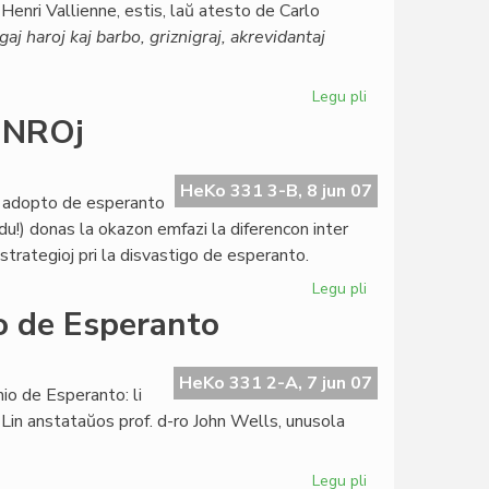
Henri Vallienne, estis, laŭ atesto de Carlo
gaj haroj kaj barbo, griznigraj, akrevidantaj
Legu pli
pri
La
j NROj
unua
originala
romano
HeKo 331 3-B, 8 jun 07
a adopto de esperanto
en
 du!) donas la okazon emfazi la diferencon inter
esperanto
trategioj pri la disvastigo de esperanto.
Legu pli
pri
Lingvopolitiko
o de Esperanto
en
internaciaj
NROj
HeKo 331 2-A, 7 jun 07
io de Esperanto: li
. Lin anstataŭos prof. d-ro John Wells, unusola
Legu pli
pri