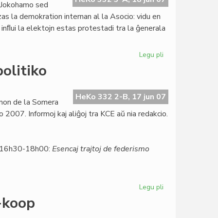
 Jokohamo sed
zas la demokration internan al la Asocio: vidu en
nﬂui la elektojn estas protestadi tra la ĝenerala
Legu pli
pri
Estraro
olitiko
de
UEA:
ludo
HeKo 332 2-B, 17 jun 07
amon de la Somera
fermita,
2007. Informoj kaj aliĝoj tra KCE aŭ nia redakcio.
kroato
ofendita
 16h30-18h00:
Esencaj trajtoj de federismo
Legu pli
pri
Somera
F-koop
Universitato
pri