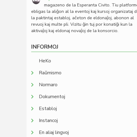
magazeno de la Esperanta Civito. Tiu platfor
ebligas la aliĝon al la eventoj kaj kursoj organizataj 
la paktintaj establoj, aĉeton de eldonaĵoj, abonon al
revuoj kaj multe pli. Vizitu ĝin tuj por konatiĝi kun la
aktivaĵoj kaj eldonaj novaĵoj de la konsorcio.
INFORMOJ
HeKo
Raŭmismo
Normaro
Dokumentoj
Establoj
Instancoj
En aliaj lingvoj