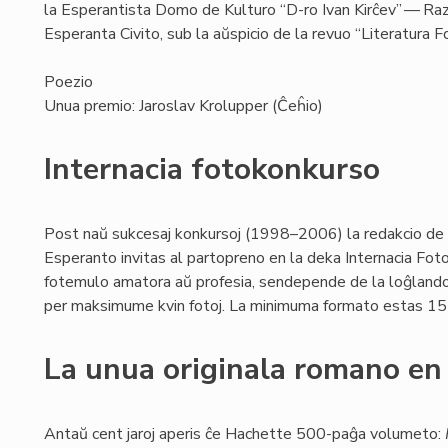
la Esperantista Domo de Kulturo “D-ro Ivan Kirĉev” — Razgr
Esperanta Civito, sub la aŭspicio de la revuo “Literatura Fo
Poezio
Unua premio: Jaroslav Krolupper (Ĉeĥio)
Internacia fotokonkurso
Post naŭ sukcesaj konkursoj (1998–2006) la redakcio de
Esperanto invitas al partopreno en la deka Internacia Foto
fotemulo amatora aŭ profesia, sendepende de la loĝlando 
per maksimume kvin fotoj. La minimuma formato estas 1
La unua originala romano en
Antaŭ cent jaroj aperis ĉe Hachette 500-paĝa volumeto: