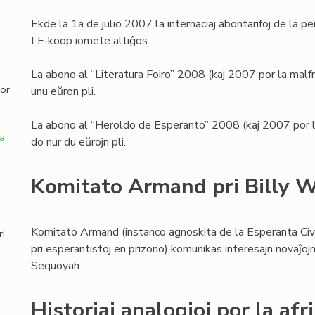
Ekde la 1a de julio 2007 la internaciaj abontarifoj de la p
,
LF-koop iomete altiĝos.
La abono al “Literatura Foiro” 2008 (kaj 2007 por la malfru
por
unu eŭron pli.
La abono al “Heroldo de Esperanto” 2008 (kaj 2007 por la m
a
do nur du eŭrojn pli.
Komitato Armand pri Billy 
Komitato Armand (instanco agnoskita de la Esperanta Civi
ri
pri esperantistoj en prizono) komunikas interesajn novaĵojn
Sequoyah.
Historiaj analogioj por la af