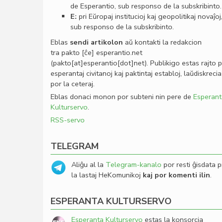
de Esperantio, sub responso de la subskribinto.
E:
pri Eŭropaj institucioj kaj geopolitikaj novaĵoj
sub responso de la subskribinto.
Eblas
sendi
artikolon
aŭ kontakti la redakcion
tra
pakto
[ĉe]
esperantio
.
net
(pakto[at]esperantio[dot]net)
. Publikigo estas rajto 
esperantaj civitanoj kaj paktintaj establoj, laŭdiskrecia
por la ceteraj.
Eblas donaci monon por subteni nin pere de
Esperant
Kulturservo
.
RSS-servo
TELEGRAM
Aliĝu al la
Telegram-kanalo
por resti ĝisdata p
la lastaj HeKomunikoj
kaj por komenti ilin
.
ESPERANTA KULTURSERVO
Esperanta Kulturservo
estas la konsorcia