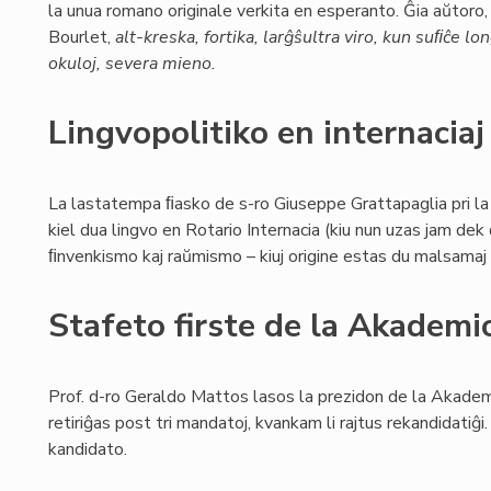
la unua romano originale verkita en esperanto. Ĝia aŭtoro, 
Bourlet,
alt-kreska, fortika, larĝŝultra viro, kun suﬁĉe lon
okuloj, severa mieno.
Lingvopolitiko en internacia
La lastatempa ﬁasko de s-ro Giuseppe Grattapaglia pri l
kiel dua lingvo en Rotario Internacia (kiu nun uzas jam dek
ﬁnvenkismo kaj raŭmismo – kiuj origine estas du malsamaj s
Stafeto firste de la Akademi
Prof. d-ro Geraldo Mattos lasos la prezidon de la Akadem
retiriĝas post tri mandatoj, kvankam li rajtus rekandidatiĝi
kandidato.