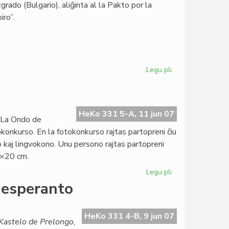
ado (Bulgario), aliĝinta al la Pakto por la
iro”.
Legu pli
pri
Internacia
Literatura
Konkurso
EKRA-
HeKo 331 5-A, 11 jun 07
 La Ondo de
2007
konkurso. En la fotokonkurso rajtas partopreni ĉiu
kaj lingvokono. Unu persono rajtas partopreni
5×20 cm.
Legu pli
pri
Internacia
 esperanto
fotokonkurso
HeKo 331 4-B, 9 jun 07
Kastelo de Prelongo
,