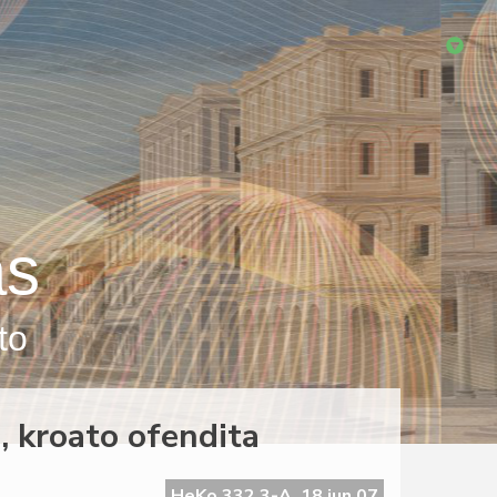
as
to
, kroato ofendita
HeKo 332 3-A, 18 jun 07