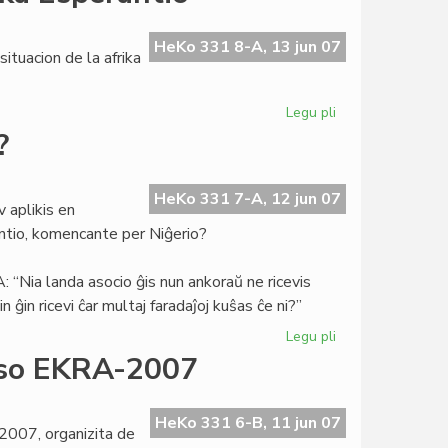
Armand
pri
Billy
HeKo 331 8-A, 13 jun 07
situacion de la afrika
Waldon
Legu pli
pri
Historiaj
?
analogioj
por
la
HeKo 331 7-A, 12 jun 07
v aplikis en
afrika
antio, komencante per Niĝerio?
Esperantio
 “Nia landa asocio ĝis nun ankoraŭ ne ricevis
ĝin ricevi ĉar multaj faradaĵoj kuŝas ĉe ni?”
Legu pli
pri
Niĝerio:
urso EKRA-2007
Corsetti
kiel
Breĵnev?
HeKo 331 6-B, 11 jun 07
-2007, organizita de