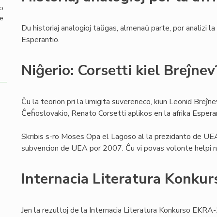
mo
de
Du historiaj analogioj taŭgas, almenaŭ parte, por analizi la 
Esperantio.
Niĝerio: Corsetti kiel Breĵnev
Ĉu la teorion pri la limigita suvereneco, kiun Leonid Breĵne
Ĉeĥoslovakio, Renato Corsetti aplikos en la afrika Esper
Skribis s-ro Moses Opa el Lagoso al la prezidanto de UEA:
subvencion de UEA por 2007. Ĉu vi povas volonte helpi nin 
Internacia Literatura Konk
Jen la rezultoj de la Internacia Literatura Konkurso EKRA