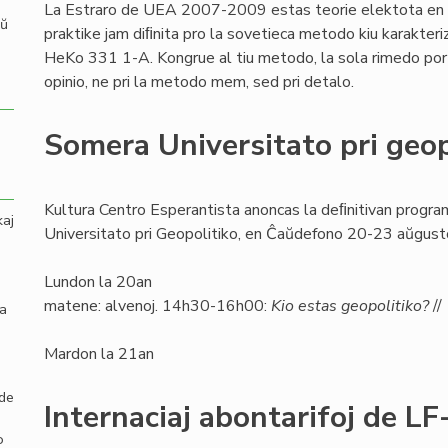
La Estraro de UEA 2007-2009 estas teorie elektota en
aŭ
praktike jam diﬁnita pro la sovetieca metodo kiu karakteri
HeKo 331 1-A. Kongrue al tiu metodo, la sola rimedo por i
opinio, ne pri la metodo mem, sed pri detalo.
Somera Universitato pri geop
Kultura Centro Esperantista anoncas la deﬁnitivan progr
kaj
Universitato pri Geopolitiko, en Ĉaŭdefono 20-23 aŭgusto 
Lundon la 20an
matene: alvenoj. 14h30-16h00:
Kio estas geopolitiko?
//
la
Mardon la 21an
 de
Internaciaj abontarifoj de L
o