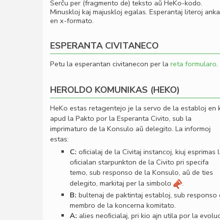
Serĉu per (fragmento de) teksto aŭ HeKo-kodo.
Minuskloj kaj majuskloj egalas. Esperantaj literoj ank
en x-formato.
ESPERANTA CIVITANECO
Petu la esperantan civitanecon per la
reta formularo
.
HEROLDO KOMUNIKAS (HEKO)
HeKo estas retagentejo je la servo de la establoj en 
apud la Pakto por la Esperanta Civito, sub la
imprimaturo de la Konsulo aŭ delegito. La informoj
estas:
C:
oﬁcialaj de la Civitaj instancoj, kiuj esprimas 
oﬁcialan starpunkton de la Civito pri specifa
temo, sub responso de la Konsulo, aŭ de ties
delegito, markitaj per la simbolo
.
B:
bultenaj de paktintaj establoj, sub responso
membro de la koncerna komitato.
A:
alies neoﬁcialaj, pri kio ajn utila por la evolu