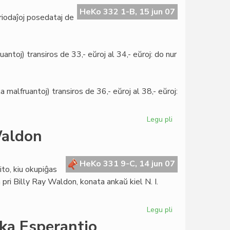
geopolitiko
HeKo 332 1-B, 15 jun 07
eriodaĵoj posedataj de
antoj) transiros de 33,- eŭroj al 34,- eŭroj: do nur
alfruantoj) transiros de 36,- eŭroj al 38,- eŭroj:
Legu pli
pri
Internaciaj
Waldon
abontarifoj
de
LF-
HeKo 331 9-C, 14 jun 07
to, kiu okupiĝas
koop
 pri Billy Ray Waldon, konata ankaŭ kiel N. I.
Legu pli
pri
Komitato
rika Esperantio