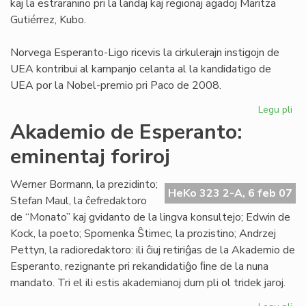
kaj la estraranino pri la landaj kaj regionaj agadoj Maritza
Gutiérrez, Kubo.
Norvega Esperanto-Ligo ricevis la cirkulerajn instigojn de
UEA kontribui al kampanjo celanta al la kandidatigo de
UEA por la Nobel-premio pri Paco de 2008.
Legu pli
pri
NE
Akademio de Esperanto:
pri
eminentaj foriroj
pa
No
al
Werner Bormann, la prezidinto;
HeKo 323 2-A, 6 feb 07
UE
Stefan Maul, la ĉefredaktoro
de “Monato” kaj gvidanto de la lingva konsultejo; Edwin de
Kock, la poeto; Spomenka Ŝtimec, la prozistino; Andrzej
Pettyn, la radioredaktoro: ili ĉiuj retiriĝas de la Akademio de
Esperanto, rezignante pri rekandidatiĝo ﬁne de la nuna
mandato. Tri el ili estis akademianoj dum pli ol tridek jaroj.