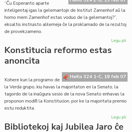
HeKo 324 2-B, 19 feb 07
tri
“Ĉu Esperanto aparte
sl
inteligentaj igas la gelernantojn de Institut Zamenhof aŭ la
homo mem Zamenhof estas voduo de la gelernantoj?”,
eksaltis instruisto alilerneja ĉe la proklamado de la rezultoj
de provekzameno.
Legu pli
pri
Ins
Konstitucia reformo estas
Za
anoncita
re
en
la
HeKo 324 1-C, 18 feb 07
un
Kohere kun la programo de
lo
la Verda grupo, kiu havas la majoritaton en la Senato, la
tagordo de la inaŭgura sesio de la nova Senato enhavas la
proponon modiﬁ la Konstitucion, por ke la majoritata premio
estu reduktita.
Legu pli
pri
Kon
Bibliotekoj kaj Jubilea Jaro ĉe
re