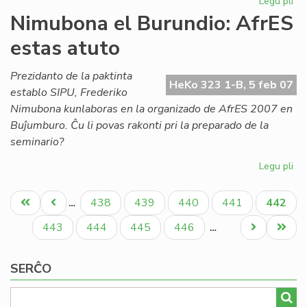
Legu pli
pri
Ak
Nimubona el Burundio: AfrES
de
estas atuto
Es
em
for
Prezidanto de la paktinta
HeKo 323 1-B, 5 feb 07
establo SIPU, Frederiko
Nimubona kunlaboras en la organizado de AfrES 2007 en
Buĵumburo. Ĉu li povas rakonti pri la preparado de la
seminario?
Legu pli
pri
Ni
Pagination
el
Unua
Antaŭa
Paĝo
Paĝo
Paĝo
Paĝo
Aktual
438
439
440
441
442
…
Bur
paĝo
paĝo
paĝo
Af
Paĝo
Paĝo
Paĝo
Paĝo
Next
Last
443
444
445
446
…
es
page
page
at
SERĈO