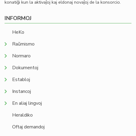
konatiĝi kun la aktivaĵoj kaj eldonaj novaĵoj de la konsorcio.
INFORMOJ
HeKo
Raŭmismo
Normaro
Dokumentoj
Establoj
Instancoj
En aliaj lingvoj
Heraldiko
Oftaj demandoj