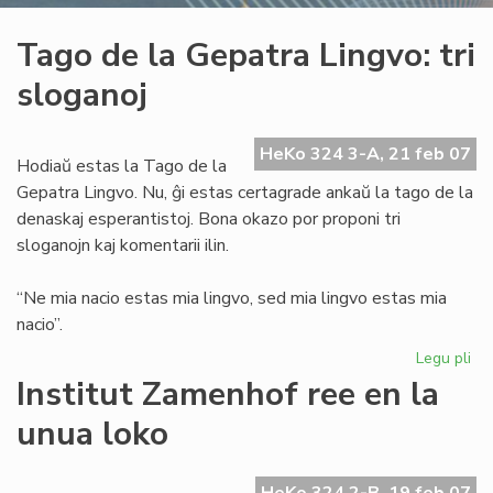
Tago de la Gepatra Lingvo: tri
sloganoj
HeKo 324 3-A, 21 feb 07
Hodiaŭ estas la Tago de la
Gepatra Lingvo. Nu, ĝi estas certagrade ankaŭ la tago de la
denaskaj esperantistoj. Bona okazo por proponi tri
sloganojn kaj komentarii ilin.
“Ne mia nacio estas mia lingvo, sed mia lingvo estas mia
nacio”.
Legu pli
pri
Ta
Institut Zamenhof ree en la
de
unua loko
la
Ge
Lin