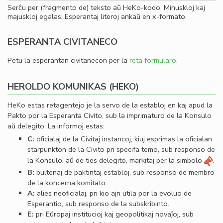
Serĉu per (fragmento de) teksto aŭ HeKo-kodo. Minuskloj kaj
majuskloj egalas. Esperantaj literoj ankaŭ en x-formato.
ESPERANTA CIVITANECO
Petu la esperantan civitanecon per la
reta formularo
.
HEROLDO KOMUNIKAS (HEKO)
HeKo estas retagentejo je la servo de la establoj en kaj apud la
Pakto por la Esperanta Civito, sub la imprimaturo de la Konsulo
aŭ delegito. La informoj estas:
C:
oﬁcialaj de la Civitaj instancoj, kiuj esprimas la oﬁcialan
starpunkton de la Civito pri specifa temo, sub responso de
la Konsulo, aŭ de ties delegito, markitaj per la simbolo
.
B:
bultenaj de paktintaj establoj, sub responso de membro
de la koncerna komitato.
A:
alies neoﬁcialaj, pri kio ajn utila por la evoluo de
Esperantio, sub responso de la subskribinto.
E:
pri Eŭropaj institucioj kaj geopolitikaj novaĵoj, sub