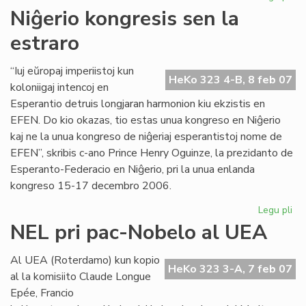
UE
Niĝerio kongresis sen la
ĉu
estraro
10
jar
aŭ
“Iuj eŭropaj imperiistoj kun
HeKo 323 4-B, 8 feb 07
60
koloniigaj intencoj en
jar
Esperantio detruis longjaran harmonion kiu ekzistis en
EFEN. Do kio okazas, tio estas unua kongreso en Niĝerio
kaj ne la unua kongreso de niĝeriaj esperantistoj nome de
EFEN”, skribis c-ano Prince Henry Oguinze, la prezidanto de
Esperanto-Federacio en Niĝerio, pri la unua enlanda
kongreso 15-17 decembro 2006.
Legu pli
pri
Niĝ
NEL pri pac-Nobelo al UEA
ko
se
Al UEA (Roterdamo) kun kopio
la
HeKo 323 3-A, 7 feb 07
al la komisiito Claude Longue
est
Epée, Francio