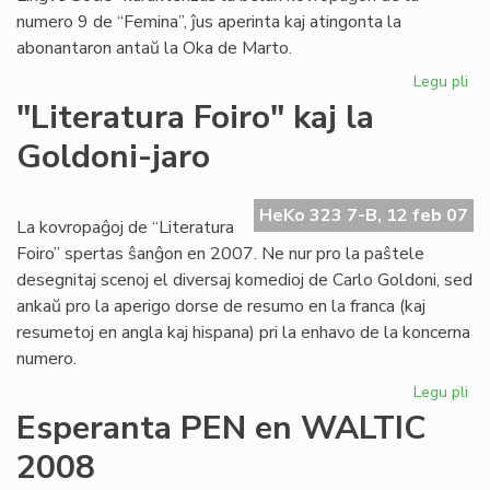
numero 9 de “Femina”, ĵus aperinta kaj atingonta la
abonantaron antaŭ la Oka de Marto.
Legu pli
pri
"F
"Literatura Foiro" kaj la
pli
Goldoni-jaro
kaj
pli
be
HeKo 323 7-B, 12 feb 07
kaj
La kovropaĝoj de “Literatura
int
Foiro” spertas ŝanĝon en 2007. Ne nur pro la paŝtele
desegnitaj scenoj el diversaj komedioj de Carlo Goldoni, sed
ankaŭ pro la aperigo dorse de resumo en la franca (kaj
resumetoj en angla kaj hispana) pri la enhavo de la koncerna
numero.
Legu pli
pri
"Li
Esperanta PEN en WALTIC
Foi
2008
kaj
la