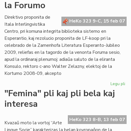
la Forumo
es
an
Direktivo proponita de
HeKo 323 9-C, 15 feb 07
Itala Interlingvistika
Centro, pri komuna integrita biblioteka sistemo en
Esperantio, kaj rezolucio proponita de LF-koop pri la
celebrado de la Zamenhofa Literatura Esperanto-Jubileo
2009, reliefas en la tagordo de la venonta Foruma sesio,
apud la ordinaraj plenumoj: adiaŭa saluto de la eliranta
Konsulo, rektoro c-ano Walter Zelazny, elektoj de la
Kortumo 2008-09, akcepto
Legu pli
pri
Bib
"Femina" pli kaj pli bela kaj
kaj
interesa
Jub
Jar
ĉe
HeKo 323 8-B, 13 feb 07
la
Kvazaŭ moto la vortoj “Arte
Fo
Lingve Socie” karakterizas la belan kovropaĝon de la