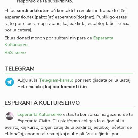
responso de la subskribinto.
Eblas
sendi
artikolon
aŭ kontakti la redakcion tra
pakto
[ĉe]
esperantio
.
net
(pakto[at]esperantio[dot]net)
. Publikigo estas
rajto por esperantaj civitanoj kaj paktintaj establoj, laŭdiskrecia
por la ceteraj.
Eblas donaci monon por subteni nin pere de
Esperanta
Kulturservo
.
RSS-servo
TELEGRAM
Aliĝu al la
Telegram-kanalo
por resti ĝisdata pri la lastaj
HeKomunikoj
kaj por komenti ilin
.
ESPERANTA KULTURSERVO
Esperanta Kulturservo
estas la konsorcia magazeno de la
Esperanta Civito. Tiu platformo ebligas la aliĝon al la
eventoj kaj kursoj organizataj de la paktintaj establoj, aĉeton de
eldonaĵoj, abonon al revuoj kaj multe pli. Vizitu ĝin tuj por