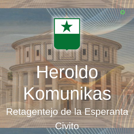
Skip
to
main
content
Heroldo
Komunikas
Retagentejo de la Esperanta
Civito