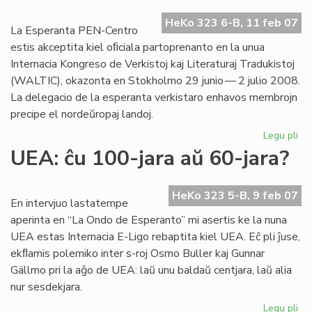
Go
HeKo 323 6-B, 11 feb 07
jar
La Esperanta PEN-Centro
estis akceptita kiel oﬁciala partoprenanto en la unua
Internacia Kongreso de Verkistoj kaj Literaturaj Tradukistoj
(WALTIC), okazonta en Stokholmo 29 junio — 2 julio 2008.
La delegacio de la esperanta verkistaro enhavos membrojn
precipe el nordeŭropaj landoj.
Legu pli
pri
Es
UEA: ĉu 100-jara aŭ 60-jara?
PE
en
WA
HeKo 323 5-B, 9 feb 07
En intervjuo lastatempe
20
aperinta en “La Ondo de Esperanto” mi asertis ke la nuna
UEA estas Internacia E-Ligo rebaptita kiel UEA. Eĉ pli ĵuse,
ekﬂamis polemiko inter s-roj Osmo Buller kaj Gunnar
Gällmo pri la aĝo de UEA: laŭ unu baldaŭ centjara, laŭ alia
nur sesdekjara.
Legu pli
pri