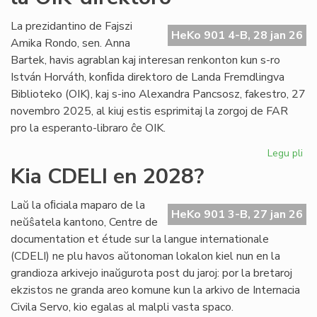
int
tiel
La prezidantino de Fajszi
HeKo 901 4-B, 28 jan 26
en
Amika Rondo, sen. Anna
Ro
Bartek, havis agrablan kaj interesan renkonton kun s-ro
István Horváth, konﬁda direktoro de Landa Fremdlingva
Biblioteko (OIK), kaj s-ino Alexandra Pancsosz, fakestro, 27
novembro 2025, al kiuj estis esprimitaj la zorgoj de FAR
pro la esperanto-libraro ĉe OIK.
Legu pli
pri
Gr
Kia CDELI en 2028?
re
de
Laŭ la oﬁciala maparo de la
FA
HeKo 901 3-B, 27 jan 26
neŭŝatela kantono, Centre de
ku
documentation et étude sur la langue internationale
la
(CDELI) ne plu havos aŭtonoman lokalon kiel nun en la
OI
grandioza arkivejo inaŭgurota post du jaroj: por la bretaroj
dir
ekzistos ne granda areo komune kun la arkivo de Internacia
Civila Servo, kio egalas al malpli vasta spaco.