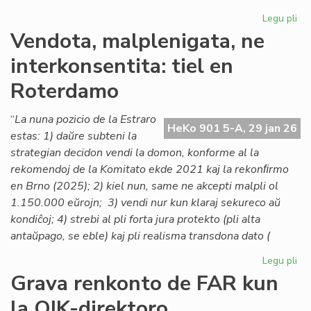
Legu pli
pri
Lo
Vendota, malplenigata, ne
ta
interkonsentita: tiel en
po
la
Roterdamo
As
de
“
La nuna pozicio de la Estraro
Es
HeKo 901 5-A, 29 jan 26
estas: 1) daŭre subteni la
Na
strategian decidon vendi la domon, konforme al la
rekomendoj de la Komitato ekde 2021 kaj la rekonﬁrmo
en Brno (2025); 2) kiel nun, same ne akcepti malpli ol
1.150.000 eŭrojn; 3) vendi nur kun klaraj sekureco aŭ
kondiĉoj; 4) strebi al pli forta jura protekto (pli alta
antaŭpago, se eble) kaj pli realisma transdona dato (
Legu pli
pri
Ve
Grava renkonto de FAR kun
mal
la OIK-direktoro
ne