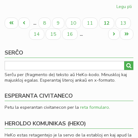
Legu pli
pri
Kia
Pagination
CD
Unua
Antaŭa
Paĝo
Paĝo
Paĝo
Paĝo
Aktuala
Paĝo
8
9
10
11
12
13
…
en
paĝo
paĝo
paĝo
20
Paĝo
Paĝo
Paĝo
Next
Last
14
15
16
…
page
page
SERĈO
Serĉu per (fragmento de) teksto aŭ HeKo-kodo. Minuskloj kaj
majuskloj egalas. Esperantaj literoj ankaŭ en x-formato.
ESPERANTA CIVITANECO
Petu la esperantan civitanecon per la
reta formularo
.
HEROLDO KOMUNIKAS (HEKO)
HeKo estas retagentejo je la servo de la establoj en kaj apud la