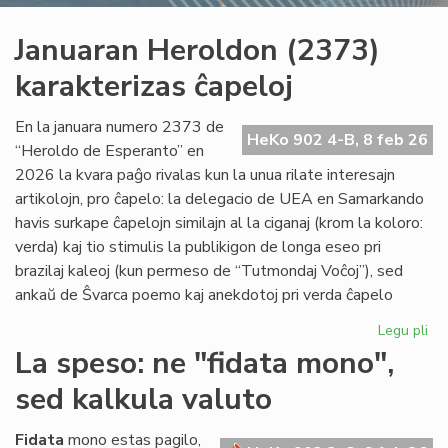
Januaran Heroldon (2373)
karakterizas ĉapeloj
En la januara numero 2373 de
HeKo 902 4-B, 8 feb 26
“Heroldo de Esperanto” en
2026 la kvara paĝo rivalas kun la unua rilate interesajn
artikolojn, pro ĉapelo: la delegacio de UEA en Samarkando
havis surkape ĉapelojn similajn al la ciganaj (krom la koloro:
verda) kaj tio stimulis la publikigon de longa eseo pri
brazilaj kaleoj (kun permeso de “Tutmondaj Voĉoj”), sed
ankaŭ de Ŝvarca poemo kaj anekdotoj pri verda ĉapelo
Legu pli
pri
Ja
La speso: ne "fidata mono",
He
sed kalkula valuto
(2
kar
ĉap
Fidata
mono estas pagilo,