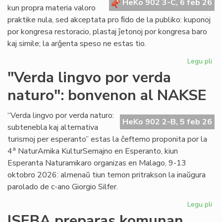
HeKo 902 3-C, 6 feb 26
kun propra materia valoro
praktike nula, sed akceptata pro ﬁdo de la publiko: kuponoj
por kongresa restoracio, plastaj ĵetonoj por kongresa baro
kaj simile; la arĝenta speso ne estas tio.
Legu pli
pri
La
"Verda lingvo por verda
sp
naturo": bonvenon al NAKSE
ne
"fi
mo
“Verda lingvo por verda naturo:
HeKo 902 2-B, 5 feb 26
se
subtenebla kaj alternativa
kal
turismoj per esperanto” estas la ĉeftemo proponita por la
val
a
4
NaturAmika KulturSemajno en Esperanto, kiun
Esperanta Naturamikaro organizas en Malago, 9-13
oktobro 2026: almenaŭ tiun temon pritrakson la inaŭgura
parolado de c-ano Giorgio Silfer.
Legu pli
pri
"V
ISEBA preparas komunan