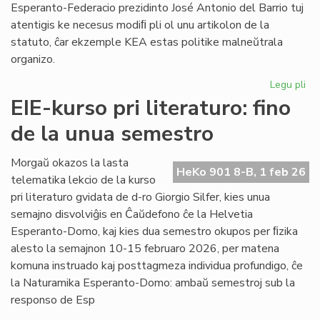
Esperanto-Federacio prezidinto José Antonio del Barrio tuj
atentigis ke necesus modiﬁ pli ol unu artikolon de la
statuto, ĉar ekzemple KEA estas politike malneŭtrala
organizo.
Legu pli
pri
Ba
EIE-kurso pri literaturo: fino
kaj
de la unua semestro
Ma
ten
en
Morgaŭ okazos la lasta
HeKo 901 8-B, 1 feb 26
la
telematika lekcio de la kurso
Un
pri literaturo gvidata de d-ro Giorgio Silfer, kies unua
semajno disvolviĝis en Ĉaŭdefono ĉe la Helvetia
Esperanto-Domo, kaj kies dua semestro okupos per ﬁzika
alesto la semajnon 10-15 februaro 2026, per matena
komuna instruado kaj posttagmeza individua profundigo, ĉe
la Naturamika Esperanto-Domo: ambaŭ semestroj sub la
responso de Esp