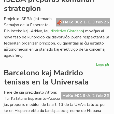
lin
strategion
po
ve
nat
Projekto ISEBA (Internacia
HeKo 902 1-C, 3 feb 26
bo
Semajno de la Esperanto-
al
Biblioteko kaj -Arkivo, laŭ
direktivo Giordano
) moviĝas al
NA
nova fazo de kunordigo kaj disvolviĝo, plene respektante la
federalan organizan principon, kiu garantias al ĉiu establo
aŭtonomecon en la planado kaj efektivigo de la koncernaj
agadsferoj.
Legu pli
pri
IS
Barcelono kaj Madrido
pr
tenisas en la Universala
ko
str
Pere de sia prezidanto Alfons
HeKo 901 9-A, 2 feb 26
Tur Kataluna Esperanto-Asocio
ĵus proponis modifon de la art. 13 de la UEA-statuto, por
ke en Hispanio eblu du landaj asocioj; nome de Hispana