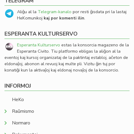
TELEGRAM
Aliĝu al la
Telegram-kanalo
por resti ĝisdata pri la lastaj
HeKomunikoj
kaj por komenti ilin
.
ESPERANTA KULTURSERVO
Esperanta Kulturservo
estas la konsorcia magazeno de la
Esperanta Civito. Tiu platformo ebligas la aliĝon al la
eventoj kaj kursoj organizataj de la paktintaj establoj, aĉeton de
eldonaĵoj, abonon al revuoj kaj multe pli. Vizitu ĝin tuj por
konatiĝi kun la aktivaĵoj kaj eldonaj novaĵoj de la konsorcio.
INFORMOJ
HeKo
Raŭmismo
Normaro