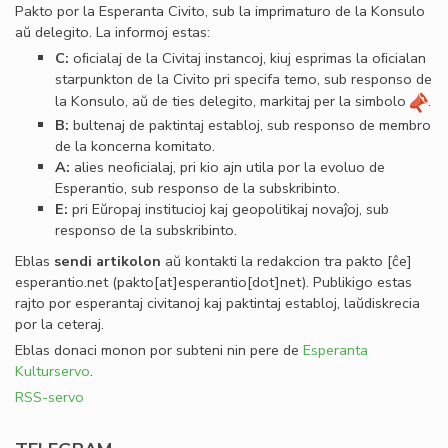
Pakto por la Esperanta Civito, sub la imprimaturo de la Konsulo
aŭ delegito. La informoj estas:
C:
oﬁcialaj de la Civitaj instancoj, kiuj esprimas la oﬁcialan
starpunkton de la Civito pri specifa temo, sub responso de
la Konsulo, aŭ de ties delegito, markitaj per la simbolo
.
B:
bultenaj de paktintaj establoj, sub responso de membro
de la koncerna komitato.
A:
alies neoﬁcialaj, pri kio ajn utila por la evoluo de
Esperantio, sub responso de la subskribinto.
E:
pri Eŭropaj institucioj kaj geopolitikaj novaĵoj, sub
responso de la subskribinto.
Eblas
sendi
artikolon
aŭ kontakti la redakcion tra
pakto
[ĉe]
esperantio
.
net
(pakto[at]esperantio[dot]net)
. Publikigo estas
rajto por esperantaj civitanoj kaj paktintaj establoj, laŭdiskrecia
por la ceteraj.
Eblas donaci monon por subteni nin pere de
Esperanta
Kulturservo
.
RSS-servo