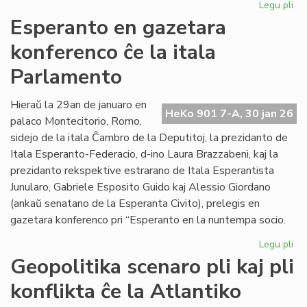
Legu pli
pri
EIE
Esperanto en gazetara
ku
konferenco ĉe la itala
pri
lit
Parlamento
fin
de
Hieraŭ la 29an de januaro en
la
HeKo 901 7-A, 30 jan 26
palaco Montecitorio, Romo,
un
se
sidejo de la itala Ĉambro de la Deputitoj, la prezidanto de
Itala Esperanto-Federacio, d-ino Laura Brazzabeni, kaj la
prezidanto rekspektive estrarano de Itala Esperantista
Junularo, Gabriele Esposito Guido kaj Alessio Giordano
(ankaŭ senatano de la Esperanta Civito), prelegis en
gazetara konferenco pri “Esperanto en la nuntempa socio.
Legu pli
pri
Es
Geopolitika scenaro pli kaj pli
en
konflikta ĉe la Atlantiko
ga
ko