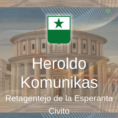
Skip
to
main
content
Heroldo
Komunikas
Retagentejo de la Esperanta
Civito