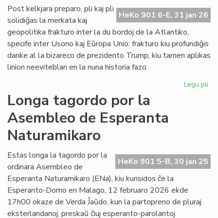
ĉe
Post kelkjara preparo, pli kaj pli
HeKo 901 6-E, 31 jan 26
la
solidiĝas la merkata kaj
ita
geopolitika frakturo inter la du bordoj de la Atlantiko,
Pa
specife inter Usono kaj Eŭropa Unio; frakturo kiu profundiĝis
danke al la bizareco de prezidento Trump, kiu tamen aplikas
linion neeviteblan en la nuna historia fazo.
Legu pli
pri
Geo
Longa tagordo por la
sc
Asembleo de Esperanta
pli
kaj
Naturamikaro
pli
kon
Estas longa la tagordo por la
ĉe
HeKo 901 5-B, 30 jan 25
ordinara Asembleo de
la
Atl
Esperanta Naturamikaro (ENa), kiu kunsidos ĉe la
Esperanto-Domo en Malago, 12 februaro 2026 ekde
17h00 okaze de Verda Ĵaŭdo, kun la partopreno de pluraj
eksterlandanoj, preskaŭ ĉiuj esperanto-parolantoj.