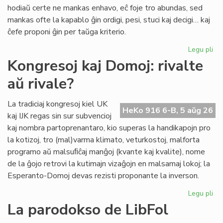
pri
hodiaŭ certe ne mankas enhavo, eĉ foje tro abundas, sed
lit
mankas ofte la kapablo ĝin ordigi, pesi, stuci kaj decigi… kaj
ĉefe proponi ĝin per taŭga kriterio.
Legu pli
pri
Lit
Kongresoj kaj Domoj: rivalte
Foi
aŭ rivale?
34
kul
ku
La tradiciaj kongresoj kiel UK
HeKo 916 6-B, 5 aŭg 26
kri
kaj IJK regas sin sur subvencioj
kaj nombra partoprenantaro, kio superas la handikapojn pro
la kotizoj, tro (mal)varma klimato, veturkostoj, malforta
programo aŭ malsuﬁĉaj manĝoj (kvante kaj kvalite), nome
de la ĝojo retrovi la kutimajn vizaĝojn en malsamaj lokoj; la
Esperanto-Domoj devas rezisti proponante la inverson.
Legu pli
pri
Ko
La parodokso de LibFol
kaj