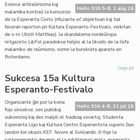
Do
Esence antiraŭmisma kaj
riv
HeKo 916 5-B, 2 aŭg 26
malamika kontraŭ la konsorcio
aŭ
de la Esperanta Civito (rifuzante eĉ objektivan kaj tial
riv
favoran raporton pri Kultura Esperanto-Festivalo, verkitan
de s-ro Ulrich Matthias), la skandalema nordeŭropa
retgazeto LibFol paradokse helpis al la likvido de la ĉefa
malamiko de raŭmismo, nome la burokrata aparato en
Roterdamo.
Legu pli
pri
La
Sukcesa 15a Kultura
pa
Esperanto-Festivalo
de
Lib
Organizante ĝin por la kvina
HeKo 916 4-B, 31 jul 26
fojo sinsekve, sen publikaj
subvencioj kaj des malpli el tradiciaj societoj, Studenta
Esperanta Ligo kaj Kultura Centro Esperantista superis ĉiun
landon kie okazis KEF, favore al Svislando: ĉi-foje la
partoprenantoj devenis el la eduklingvoj angla, esperanta,