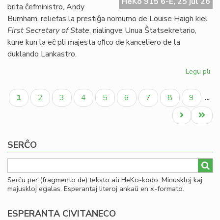
HeKo 915 6-E, 25 jul 26
UE
brita ĉefministro, Andy
se
Burnham, reliefas la prestiĝa nomumo de Louise Haigh kiel
ve
First Secretary of State
, nialingve Unua Ŝtatsekretario,
do
kune kun la eĉ pli majesta oﬁco de kanceliero de la
duklando Lankastro.
Legu pli
pri
Al
Pagination
pe
Aktuala
Paĝo
Paĝo
Paĝo
Paĝo
Paĝo
Paĝo
Paĝo
Paĝo
1
2
3
4
5
6
7
8
9
…
po
paĝo
kon
Next
Last
ko
page
page
SERĈO
Serĉu per (fragmento de) teksto aŭ HeKo-kodo. Minuskloj kaj
majuskloj egalas. Esperantaj literoj ankaŭ en x-formato.
ESPERANTA CIVITANECO