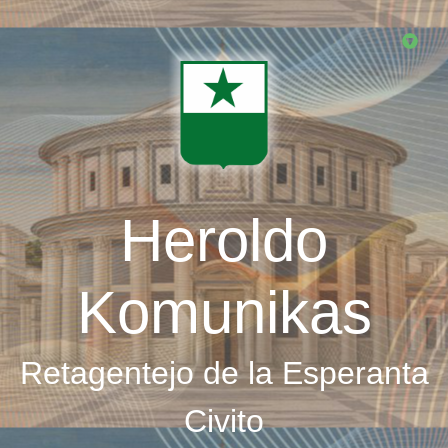
Skip
to
main
content
Heroldo
Komunikas
Retagentejo de la Esperanta
Civito