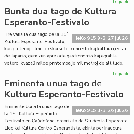
Legu pli
pri
Tal
Bunta dua tago de Kultura
la
Esperanto-Festivalo
tri
ta
de
a
Tre varia la dua tago de la 15
HeKo 915 9-B, 27 jul 26
Kul
Kultura Esperanto-Festivalo,
Es
kun prelegoj, ﬁlmo, ekskurseto, koncerto kaj kultura ĉeesto
Fes
de Japanio; ĉiam kun aprezata gastronomio kaj agrabla
vetero, kvazaŭ milde printempa je mil metroj de altitudo.
Legu pli
pri
Bu
Eminenta unua tago de
du
Kultura Esperanto-Festivalo
ta
de
Kul
Eminente bona la unua tago de
HeKo 915 8-B, 26 jul 26
Es
a
la 15
Kultura Esperanto-
Fes
Festivalo en Ĉaŭdefono, organizita de Studenta Esperanta
Ligo kaj Kultura Centro Esperantista, ekinta per inaŭgura