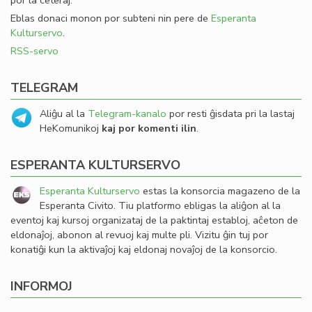
por la ceteraj.
Eblas donaci monon por subteni nin pere de
Esperanta
Kulturservo
.
RSS-servo
TELEGRAM
Aliĝu al la
Telegram-kanalo
por resti ĝisdata pri la lastaj
HeKomunikoj
kaj por komenti ilin
.
ESPERANTA KULTURSERVO
Esperanta Kulturservo
estas la konsorcia magazeno de la
Esperanta Civito. Tiu platformo ebligas la aliĝon al la
eventoj kaj kursoj organizataj de la paktintaj establoj, aĉeton de
eldonaĵoj, abonon al revuoj kaj multe pli. Vizitu ĝin tuj por
konatiĝi kun la aktivaĵoj kaj eldonaj novaĵoj de la konsorcio.
INFORMOJ