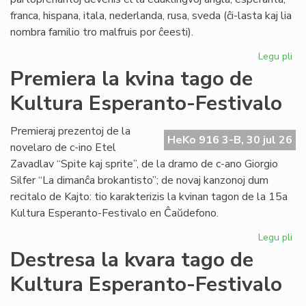
franca, hispana, itala, nederlanda, rusa, sveda (ĉi-lasta kaj lia
nombra familio tro malfruis por ĉeesti).
Legu pli
pri
Su
Premiera la kvina tago de
15
Kultura Esperanto-Festivalo
Kul
Es
Fes
Premieraj prezentoj de la
HeKo 916 3-B, 30 jul 26
novelaro de c-ino Etel
Zavadlav “Spite kaj sprite”, de la dramo de c-ano Giorgio
Silfer “La dimanĉa brokantisto”; de novaj kanzonoj dum
recitalo de Kajto: tio karakterizis la kvinan tagon de la 15a
Kultura Esperanto-Festivalo en Ĉaŭdefono.
Legu pli
pri
Pr
Destresa la kvara tago de
la
Kultura Esperanto-Festivalo
kvi
ta