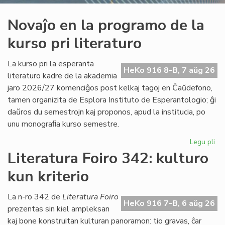
Novaĵo en la programo de la
kurso pri literaturo
La kurso pri la esperanta
HeKo 916 8-B, 7 aŭg 26
literaturo kadre de la akademia
jaro 2026/27 komenciĝos post kelkaj tagoj en Ĉaŭdefono,
tamen organizita de Esplora Instituto de Esperantologio; ĝi
daŭros du semestrojn kaj proponos, apud la institucia, po
unu monograﬁa kurso semestre.
Legu pli
pri
No
Literatura Foiro 342: kulturo
en
kun kriterio
la
pr
de
La n-ro 342 de
Literatura Foiro
HeKo 916 7-B, 6 aŭg 26
la
prezentas sin kiel ampleksan
ku
kaj bone konstruitan kulturan panoramon: tio gravas, ĉar