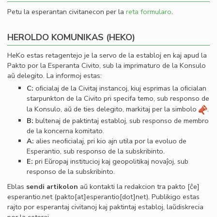
Petu la esperantan civitanecon per la
reta formularo
.
HEROLDO KOMUNIKAS (HEKO)
HeKo estas retagentejo je la servo de la establoj en kaj apud la
Pakto por la Esperanta Civito, sub la imprimaturo de la Konsulo
aŭ delegito. La informoj estas:
C:
oﬁcialaj de la Civitaj instancoj, kiuj esprimas la oﬁcialan
starpunkton de la Civito pri specifa temo, sub responso de
la Konsulo, aŭ de ties delegito, markitaj per la simbolo
.
B:
bultenaj de paktintaj establoj, sub responso de membro
de la koncerna komitato.
A:
alies neoﬁcialaj, pri kio ajn utila por la evoluo de
Esperantio, sub responso de la subskribinto.
E:
pri Eŭropaj institucioj kaj geopolitikaj novaĵoj, sub
responso de la subskribinto.
Eblas
sendi
artikolon
aŭ kontakti la redakcion tra
pakto
[ĉe]
esperantio
.
net
(pakto[at]esperantio[dot]net)
. Publikigo estas
rajto por esperantaj civitanoj kaj paktintaj establoj, laŭdiskrecia