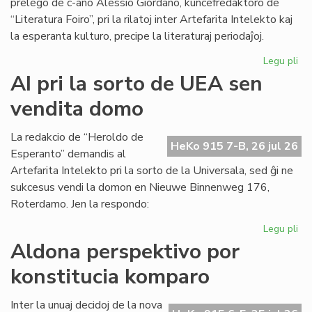
prelego de c-ano Alessio Giordano, kunĉefredaktoro de
“Literatura Foiro”, pri la rilatoj inter Artefarita Intelekto kaj
la esperanta kulturo, precipe la literaturaj periodaĵoj.
Legu pli
pri
Em
AI pri la sorto de UEA sen
un
vendita domo
ta
de
Kul
La redakcio de “Heroldo de
HeKo 915 7-B, 26 jul 26
Es
Esperanto” demandis al
Fes
Artefarita Intelekto pri la sorto de la Universala, sed ĝi ne
sukcesus vendi la domon en Nieuwe Binnenweg 176,
Roterdamo. Jen la respondo:
Legu pli
pri
AI
Aldona perspektivo por
pri
konstitucia komparo
la
sor
de
Inter la unuaj decidoj de la nova