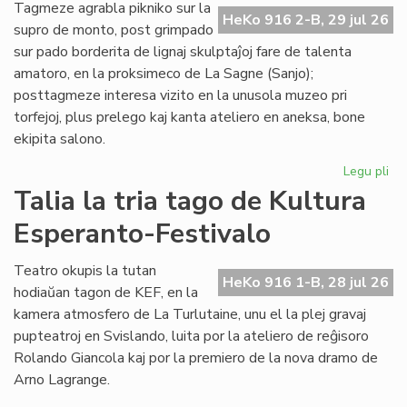
de
Tagmeze agrabla pikniko sur la
HeKo 916 2-B, 29 jul 26
Kul
supro de monto, post grimpado
Es
sur pado borderita de lignaj skulptaĵoj fare de talenta
Fes
amatoro, en la proksimeco de La Sagne (Sanjo);
posttagmeze interesa vizito en la unusola muzeo pri
torfejoj, plus prelego kaj kanta ateliero en aneksa, bone
ekipita salono.
Legu pli
pri
De
Talia la tria tago de Kultura
la
Esperanto-Festivalo
kv
ta
de
Teatro okupis la tutan
HeKo 916 1-B, 28 jul 26
Kul
hodiaŭan tagon de KEF, en la
Es
kamera atmosfero de La Turlutaine, unu el la plej gravaj
Fes
pupteatroj en Svislando, luita por la ateliero de reĝisoro
Rolando Giancola kaj por la premiero de la nova dramo de
Arno Lagrange.