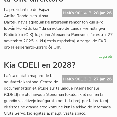
int
tiel
La prezidantino de Fajszi
HeKo 901 4-B, 28 jan 26
en
Amika Rondo, sen. Anna
Ro
Bartek, havis agrablan kaj interesan renkonton kun s-ro
István Horváth, konﬁda direktoro de Landa Fremdlingva
Biblioteko (OIK), kaj s-ino Alexandra Pancsosz, fakestro, 27
novembro 2025, al kiuj estis esprimitaj la zorgoj de FAR
pro la esperanto-libraro ĉe OIK.
Legu pli
pri
Gr
Kia CDELI en 2028?
re
de
Laŭ la oﬁciala maparo de la
FA
HeKo 901 3-B, 27 jan 26
neŭŝatela kantono, Centre de
ku
documentation et étude sur la langue internationale
la
(CDELI) ne plu havos aŭtonoman lokalon kiel nun en la
OI
grandioza arkivejo inaŭgurota post du jaroj: por la bretaroj
dir
ekzistos ne granda areo komune kun la arkivo de Internacia
Civila Servo, kio egalas al malpli vasta spaco.