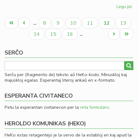
Legu pli
pri
Kia
Pagination
CD
Unua
Antaŭa
Paĝo
Paĝo
Paĝo
Paĝo
Aktuala
Paĝo
8
9
10
11
12
13
…
en
paĝo
paĝo
paĝo
20
Paĝo
Paĝo
Paĝo
Next
Last
14
15
16
…
page
page
SERĈO
Serĉu per (fragmento de) teksto aŭ HeKo-kodo. Minuskloj kaj
majuskloj egalas. Esperantaj literoj ankaŭ en x-formato.
ESPERANTA CIVITANECO
Petu la esperantan civitanecon per la
reta formularo
.
HEROLDO KOMUNIKAS (HEKO)
HeKo estas retagentejo je la servo de la establoj en kaj apud la