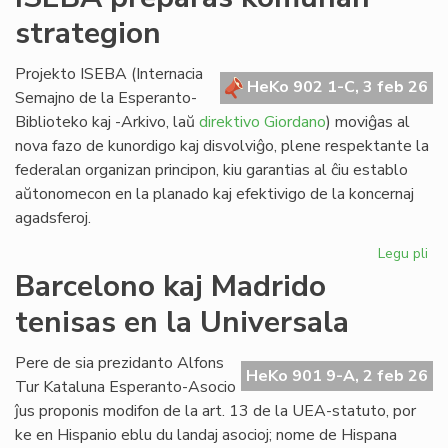
lin
strategion
po
ve
nat
Projekto ISEBA (Internacia
HeKo 902 1-C, 3 feb 26
bo
Semajno de la Esperanto-
al
Biblioteko kaj -Arkivo, laŭ
direktivo Giordano
) moviĝas al
NA
nova fazo de kunordigo kaj disvolviĝo, plene respektante la
federalan organizan principon, kiu garantias al ĉiu establo
aŭtonomecon en la planado kaj efektivigo de la koncernaj
agadsferoj.
Legu pli
pri
IS
Barcelono kaj Madrido
pr
tenisas en la Universala
ko
str
Pere de sia prezidanto Alfons
HeKo 901 9-A, 2 feb 26
Tur Kataluna Esperanto-Asocio
ĵus proponis modifon de la art. 13 de la UEA-statuto, por
ke en Hispanio eblu du landaj asocioj; nome de Hispana