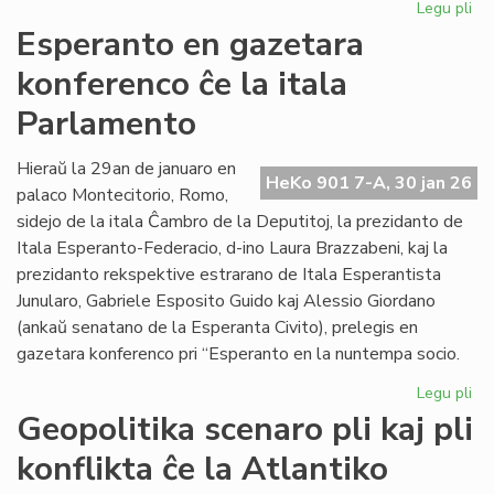
Legu pli
pri
EIE
Esperanto en gazetara
ku
konferenco ĉe la itala
pri
lit
Parlamento
fin
de
Hieraŭ la 29an de januaro en
la
HeKo 901 7-A, 30 jan 26
palaco Montecitorio, Romo,
un
se
sidejo de la itala Ĉambro de la Deputitoj, la prezidanto de
Itala Esperanto-Federacio, d-ino Laura Brazzabeni, kaj la
prezidanto rekspektive estrarano de Itala Esperantista
Junularo, Gabriele Esposito Guido kaj Alessio Giordano
(ankaŭ senatano de la Esperanta Civito), prelegis en
gazetara konferenco pri “Esperanto en la nuntempa socio.
Legu pli
pri
Es
Geopolitika scenaro pli kaj pli
en
konflikta ĉe la Atlantiko
ga
ko