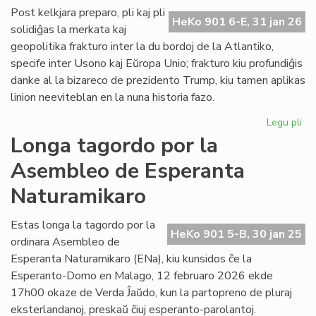
ĉe
Post kelkjara preparo, pli kaj pli
HeKo 901 6-E, 31 jan 26
la
solidiĝas la merkata kaj
ita
geopolitika frakturo inter la du bordoj de la Atlantiko,
Pa
specife inter Usono kaj Eŭropa Unio; frakturo kiu profundiĝis
danke al la bizareco de prezidento Trump, kiu tamen aplikas
linion neeviteblan en la nuna historia fazo.
Legu pli
pri
Geo
Longa tagordo por la
sc
Asembleo de Esperanta
pli
kaj
Naturamikaro
pli
kon
Estas longa la tagordo por la
ĉe
HeKo 901 5-B, 30 jan 25
ordinara Asembleo de
la
Atl
Esperanta Naturamikaro (ENa), kiu kunsidos ĉe la
Esperanto-Domo en Malago, 12 februaro 2026 ekde
17h00 okaze de Verda Ĵaŭdo, kun la partopreno de pluraj
eksterlandanoj, preskaŭ ĉiuj esperanto-parolantoj.