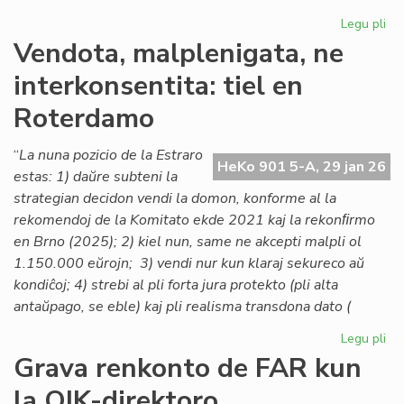
Legu pli
pri
Lo
Vendota, malplenigata, ne
ta
interkonsentita: tiel en
po
la
Roterdamo
As
de
“
La nuna pozicio de la Estraro
Es
HeKo 901 5-A, 29 jan 26
estas: 1) daŭre subteni la
Na
strategian decidon vendi la domon, konforme al la
rekomendoj de la Komitato ekde 2021 kaj la rekonﬁrmo
en Brno (2025); 2) kiel nun, same ne akcepti malpli ol
1.150.000 eŭrojn; 3) vendi nur kun klaraj sekureco aŭ
kondiĉoj; 4) strebi al pli forta jura protekto (pli alta
antaŭpago, se eble) kaj pli realisma transdona dato (
Legu pli
pri
Ve
Grava renkonto de FAR kun
mal
la OIK-direktoro
ne