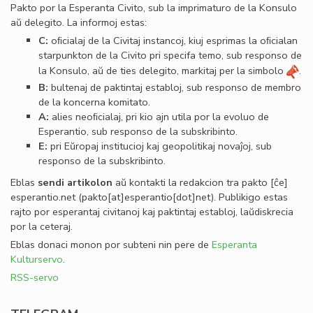
Pakto por la Esperanta Civito, sub la imprimaturo de la Konsulo
aŭ delegito. La informoj estas:
C:
oﬁcialaj de la Civitaj instancoj, kiuj esprimas la oﬁcialan
starpunkton de la Civito pri specifa temo, sub responso de
la Konsulo, aŭ de ties delegito, markitaj per la simbolo
.
B:
bultenaj de paktintaj establoj, sub responso de membro
de la koncerna komitato.
A:
alies neoﬁcialaj, pri kio ajn utila por la evoluo de
Esperantio, sub responso de la subskribinto.
E:
pri Eŭropaj institucioj kaj geopolitikaj novaĵoj, sub
responso de la subskribinto.
Eblas
sendi
artikolon
aŭ kontakti la redakcion tra
pakto
[ĉe]
esperantio
.
net
(pakto[at]esperantio[dot]net)
. Publikigo estas
rajto por esperantaj civitanoj kaj paktintaj establoj, laŭdiskrecia
por la ceteraj.
Eblas donaci monon por subteni nin pere de
Esperanta
Kulturservo
.
RSS-servo