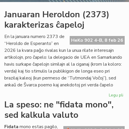
Januaran Heroldon (2373)
karakterizas ĉapeloj
En la januara numero 2373 de
HeKo 902 4-B, 8 feb 26
“Heroldo de Esperanto” en
2026 la kvara paĝo rivalas kun la unua rilate interesajn
artikolojn, pro ĉapelo: la delegacio de UEA en Samarkando
havis surkape ĉapelojn similajn al la ciganaj (krom la koloro:
verda) kaj tio stimulis la publikigon de longa eseo pri
brazilaj kaleoj (kun permeso de “Tutmondaj Voĉoj”), sed
ankaŭ de Ŝvarca poemo kaj anekdotoj pri verda ĉapelo
Legu pli
pri
Ja
La speso: ne "fidata mono",
He
sed kalkula valuto
(2
kar
ĉap
Fidata
mono estas pagilo,