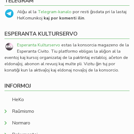
TELEGRAM
Aliĝu al la
Telegram-kanalo
por resti ĝisdata pri la lastaj
HeKomunikoj
kaj por komenti ilin
.
ESPERANTA KULTURSERVO
Esperanta Kulturservo
estas la konsorcia magazeno de la
Esperanta Civito. Tiu platformo ebligas la aliĝon al la
eventoj kaj kursoj organizataj de la paktintaj establoj, aĉeton de
eldonaĵoj, abonon al revuoj kaj multe pli. Vizitu ĝin tuj por
konatiĝi kun la aktivaĵoj kaj eldonaj novaĵoj de la konsorcio.
INFORMOJ
HeKo
Raŭmismo
Normaro