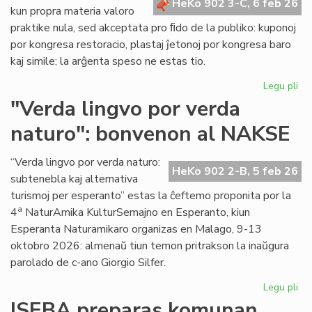
HeKo 902 3-C, 6 feb 26
kun propra materia valoro
praktike nula, sed akceptata pro ﬁdo de la publiko: kuponoj
por kongresa restoracio, plastaj ĵetonoj por kongresa baro
kaj simile; la arĝenta speso ne estas tio.
Legu pli
pri
La
"Verda lingvo por verda
sp
naturo": bonvenon al NAKSE
ne
"fi
mo
“Verda lingvo por verda naturo:
HeKo 902 2-B, 5 feb 26
se
subtenebla kaj alternativa
kal
turismoj per esperanto” estas la ĉeftemo proponita por la
val
a
4
NaturAmika KulturSemajno en Esperanto, kiun
Esperanta Naturamikaro organizas en Malago, 9-13
oktobro 2026: almenaŭ tiun temon pritrakson la inaŭgura
parolado de c-ano Giorgio Silfer.
Legu pli
pri
"V
ISEBA preparas komunan