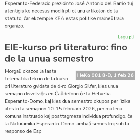
Esperanto-Federacio prezidinto José Antonio del Barrio tuj
atentigis ke necesus modiﬁ pli ol unu artikolon de la
statuto, ĉar ekzemple KEA estas politike malneŭtrala
organizo.
Legu pli
pri
Ba
EIE-kurso pri literaturo: fino
kaj
de la unua semestro
Ma
ten
en
Morgaŭ okazos la lasta
HeKo 901 8-B, 1 feb 26
la
telematika lekcio de la kurso
Un
pri literaturo gvidata de d-ro Giorgio Silfer, kies unua
semajno disvolviĝis en Ĉaŭdefono ĉe la Helvetia
Esperanto-Domo, kaj kies dua semestro okupos per ﬁzika
alesto la semajnon 10-15 februaro 2026, per matena
komuna instruado kaj posttagmeza individua profundigo, ĉe
la Naturamika Esperanto-Domo: ambaŭ semestroj sub la
responso de Esp