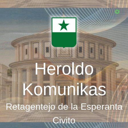
Skip
to
main
content
Heroldo
Komunikas
Retagentejo de la Esperanta
Civito