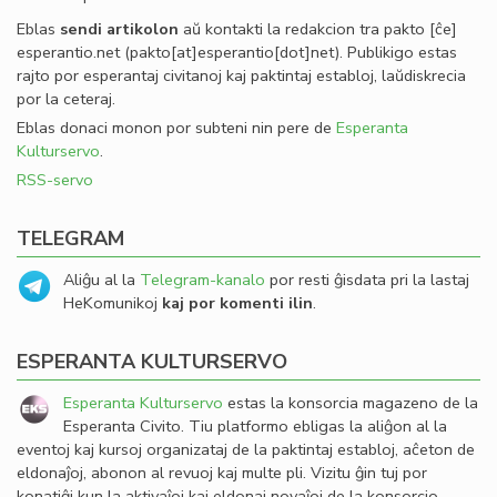
Eblas
sendi
artikolon
aŭ kontakti la redakcion tra
pakto
[ĉe]
esperantio
.
net
(pakto[at]esperantio[dot]net)
. Publikigo estas
rajto por esperantaj civitanoj kaj paktintaj establoj, laŭdiskrecia
por la ceteraj.
Eblas donaci monon por subteni nin pere de
Esperanta
Kulturservo
.
RSS-servo
TELEGRAM
Aliĝu al la
Telegram-kanalo
por resti ĝisdata pri la lastaj
HeKomunikoj
kaj por komenti ilin
.
ESPERANTA KULTURSERVO
Esperanta Kulturservo
estas la konsorcia magazeno de la
Esperanta Civito. Tiu platformo ebligas la aliĝon al la
eventoj kaj kursoj organizataj de la paktintaj establoj, aĉeton de
eldonaĵoj, abonon al revuoj kaj multe pli. Vizitu ĝin tuj por
konatiĝi kun la aktivaĵoj kaj eldonaj novaĵoj de la konsorcio.