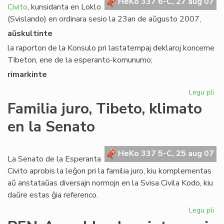
ko
HeKo 337 6-C, 27 aug 07
Civito
, kunsidanta en Loklo
(Svislando) en ordinara sesio la 23an de aŭgusto 2007,
aŭskultinte
la raporton de la Konsulo pri lastatempaj deklaroj koncerne
Tibeton, ene de la esperanto-komunumo;
rimarkinte
Legu pli
pri
Se
Familia juro, Tibeto, klimato
rez
en la Senato
pri
Ti
HeKo 337 5-C, 25 aug 07
La Senato de la Esperanta
Civito aprobis la leĝon pri la familia juro, kiu komplementas
aŭ anstataŭas diversajn normojn en la Svisa Civila Kodo, kiu
daŭre estas ĝia referenco.
Legu pli
pri
Fam