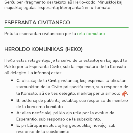
Serĉu per (fragmento de) teksto aŭ HeKo-kodo. Minuskloj kaj
majuskloj egalas. Esperantaj literoj ankaŭ en x-formato.
ESPERANTA CIVITANECO
Petu la esperantan civitanecon per la
reta formularo
.
HEROLDO KOMUNIKAS (HEKO)
HeKo estas retagentejo je la servo de la establoj en kaj apud la
Pakto por la Esperanta Civito, sub la imprimaturo de la Konsulo
aŭ delegito. La informoj estas:
C:
oﬁcialaj de la Civitaj instancoj, kiuj esprimas la oﬁcialan
starpunkton de la Civito pri specifa temo, sub responso de
la Konsulo, aŭ de ties delegito, markitaj per la simbolo
.
B:
bultenaj de paktintaj establoj, sub responso de membro
de la koncerna komitato.
A:
alies neoﬁcialaj, pri kio ajn utila por la evoluo de
Esperantio, sub responso de la subskribinto.
E:
pri Eŭropaj institucioj kaj geopolitikaj novaĵoj, sub
responso de la subskribinto.