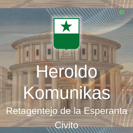
Skip
to
main
content
Heroldo
Komunikas
Retagentejo de la Esperanta
Civito