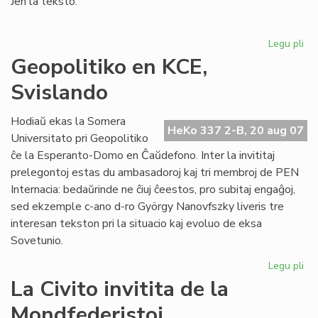
Jen la teksto:
Legu pli
pri
IKE
Geopolitiko en KCE,
de
Svislando
pri
Ti
Hodiaŭ ekas la Somera
HeKo 337 2-B, 20 aug 07
Universitato pri Geopolitiko
ĉe la Esperanto-Domo en Ĉaŭdefono. Inter la invititaj
prelegontoj estas du ambasadoroj kaj tri membroj de PEN
Internacia: bedaŭrinde ne ĉiuj ĉeestos, pro subitaj engaĝoj,
sed ekzemple c-ano d-ro György Nanovfszky liveris tre
interesan tekston pri la situacio kaj evoluo de eksa
Sovetunio.
Legu pli
pri
Geo
La Civito invitita de la
en
Mondfederistoj
KC