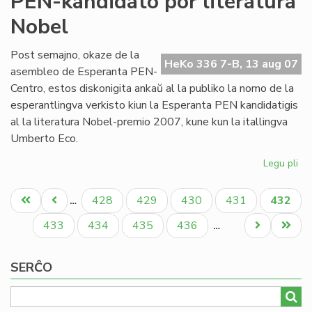
PEN-kandidato por literatura
let
Nobel
de
Ha
Ba
Post semajno, okaze de la
HeKo 336 7-B, 13 aug 07
al
asembleo de Esperanta PEN-
Cor
Centro, estos diskonigita ankaŭ al la publiko la nomo de la
esperantlingva verkisto kiun la Esperanta PEN kandidatigis
al la literatura Nobel-premio 2007, kune kun la itallingva
Umberto Eco.
Legu pli
pri
PE
Pagination
ka
Unua
Antaŭa
Paĝo
Paĝo
Paĝo
Paĝo
Aktual
428
429
430
431
432
…
po
paĝo
paĝo
paĝo
lit
Paĝo
Paĝo
Paĝo
Paĝo
Next
Last
433
434
435
436
…
No
page
page
SERĈO