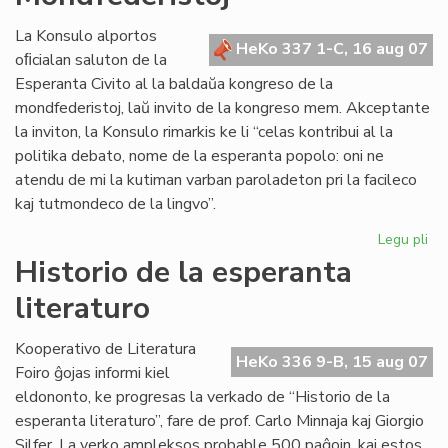
Sv
La Konsulo alportos
HeKo 337 1-C, 16 aug 07
oﬁcialan saluton de la
Esperanta Civito al la baldaŭa kongreso de la
mondfederistoj, laŭ invito de la kongreso mem. Akceptante
la inviton, la Konsulo rimarkis ke li “celas kontribui al la
politika debato, nome de la esperanta popolo: oni ne
atendu de mi la kutiman varban paroladeton pri la facileco
kaj tutmondeco de la lingvo”.
Legu pli
pri
La
Historio de la esperanta
Civ
literaturo
inv
de
la
Kooperativo de Literatura
HeKo 336 9-B, 15 aug 07
Mo
Foiro ĝojas informi kiel
eldononto, ke progresas la verkado de “Historio de la
esperanta literaturo”, fare de prof. Carlo Minnaja kaj Giorgio
Silfer. La verko ampleksos probable 500 paĝojn, kaj estos