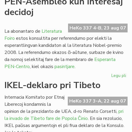
PEN-Asembleo kun interesaj
jur
decidoj
Tib
kli
en
HeKo 337 4-B, 23 aug 07
la
La abonantaro de
Literatura
Se
Foiro
estos konsultita per referendumo por elekti la
esperantlingvan kandidaton al la literatura Nobel-premio
2008. La referendumo okazos ĉi-aŭtune, surbaze de kvino
da nomoj selektitaj fare de la membraro de
Esperanta
PEN-Centro
, kiel okazis
pasintjare
.
Legu pli
pri
PE
IKEL-deklaro pri Tibeto
As
ku
Internacia Komitato por Etnaj
int
HeKo 337 3-A, 22 aug 07
Liberecoj kondamnis la
dec
opinion de la prezidanto de UEA, d-ro Renato Corsetti,
pri
la invado de Tibeto fare de Popola Ĉinio
. En sia rezolucio,
IKEL paŭsas argumentojn el pli frua deklaro de la Konsulo.