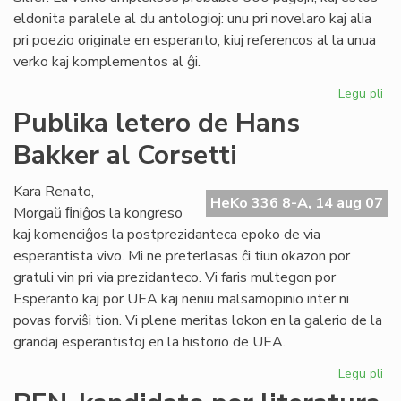
eldonita paralele al du antologioj: unu pri novelaro kaj alia
pri poezio originale en esperanto, kiuj referencos al la unua
verko kaj komplementos al ĝi.
Legu pli
pri
His
Publika letero de Hans
de
Bakker al Corsetti
la
es
lit
Kara Renato,
HeKo 336 8-A, 14 aug 07
Morgaŭ ﬁniĝos la kongreso
kaj komenciĝos la postprezidanteca epoko de via
esperantista vivo. Mi ne preterlasas ĉi tiun okazon por
gratuli vin pri via prezidanteco. Vi faris multegon por
Esperanto kaj por UEA kaj neniu malsamopinio inter ni
povas forviŝi tion. Vi plene meritas lokon en la galerio de la
grandaj esperantistoj en la historio de UEA.
Legu pli
pri
Pub