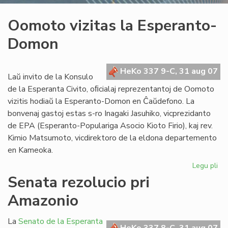
Oomoto vizitas la Esperanto-
Domon
HeKo 337 9-C, 31 aug 07
Laŭ invito de la Konsulo
de la Esperanta Civito, oﬁcialaj reprezentantoj de Oomoto
vizitis hodiaŭ la Esperanto-Domon en Ĉaŭdefono. La
bonvenaj gastoj estas s-ro Inagaki Jasuhiko, vicprezidanto
de EPA (Esperanto-Populariga Asocio Kioto Firio), kaj rev.
Kimio Matsumoto, vicdirektoro de la eldona departemento
en Kameoka.
Legu pli
pri
Oo
Senata rezolucio pri
viz
Amazonio
la
Es
Do
La
Senato de la Esperanta