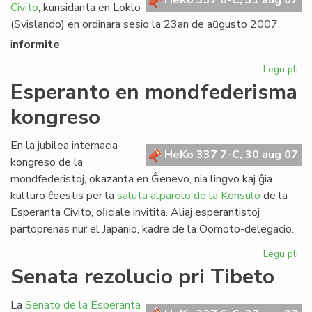
HeKo 337 8-C, 31 aug 07
Civito
, kunsidanta en Loklo
(Svislando) en ordinara sesio la 23an de aŭgusto 2007,
i
nformite
Legu pli
pri
Se
Esperanto en mondfederisma
rez
kongreso
pri
Am
En la jubilea internacia
HeKo 337 7-C, 30 aug 07
kongreso de la
mondfederistoj, okazanta en Ĝenevo, nia lingvo kaj ĝia
kulturo ĉeestis per la
saluta alparolo de la Konsulo
de la
Esperanta Civito, oﬁciale invitita. Aliaj esperantistoj
partoprenas nur el Japanio, kadre de la Oomoto-delegacio.
Legu pli
pri
Es
Senata rezolucio pri Tibeto
en
mo
La
Senato de la Esperanta