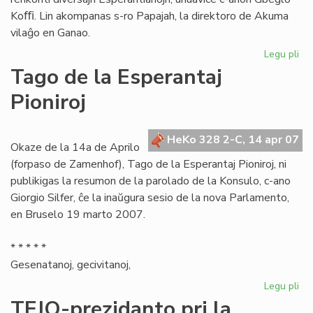
Koﬃ. Lin akompanas s-ro Papajah, la direktoro de Akuma
vilaĝo en Ganao.
Legu pli
pri
Es
Tago de la Esperantaj
Ce
Pioniroj
pl
en
Ga
HeKo 328 2-C, 14 apr 07
Okaze de la 14a de Aprilo
(forpaso de Zamenhof), Tago de la Esperantaj Pioniroj, ni
publikigas la resumon de la parolado de la Konsulo, c-ano
Giorgio Silfer, ĉe la inaŭgura sesio de la nova Parlamento,
en Bruselo 19 marto 2007.
* * * * *
Gesenatanoj, gecivitanoj,
Legu pli
pri
Ta
TEJO-prezidanto pri la