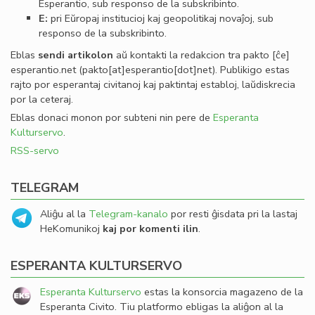
Esperantio, sub responso de la subskribinto.
E:
pri Eŭropaj institucioj kaj geopolitikaj novaĵoj, sub
responso de la subskribinto.
Eblas
sendi
artikolon
aŭ kontakti la redakcion tra
pakto
[ĉe]
esperantio
.
net
(pakto[at]esperantio[dot]net)
. Publikigo estas
rajto por esperantaj civitanoj kaj paktintaj establoj, laŭdiskrecia
por la ceteraj.
Eblas donaci monon por subteni nin pere de
Esperanta
Kulturservo
.
RSS-servo
TELEGRAM
Aliĝu al la
Telegram-kanalo
por resti ĝisdata pri la lastaj
HeKomunikoj
kaj por komenti ilin
.
ESPERANTA KULTURSERVO
Esperanta Kulturservo
estas la konsorcia magazeno de la
Esperanta Civito. Tiu platformo ebligas la aliĝon al la