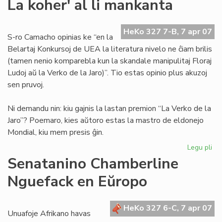
La koher' al li mankanta
bo
en
nia
HeKo 327 7-B, 7 apr 07
S-ro Camacho opinias ke “en la
lin
Belartaj Konkursoj de UEA la literatura nivelo ne ĉiam brilis
(tamen nenio komparebla kun la skandale manipulitaj Floraj
Ludoj aŭ la Verko de la Jaro)”. Tio estas opinio plus akuzoj
sen pruvoj.
Ni demandu nin: kiu gajnis la lastan premion “La Verko de la
Jaro”? Poemaro, kies aŭtoro estas la mastro de eldonejo
Mondial, kiu mem presis ĝin.
Legu pli
pri
La
Senatanino Chamberline
koh
Nguefack en Eŭropo
al
li
ma
HeKo 327 6-C, 7 apr 07
Unuafoje Afrikano havas