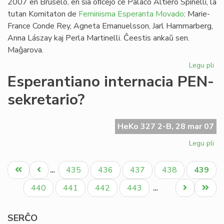
2007 en Bruselo, en sia oﬁcejo ĉe Palaco Altiero Spinelli, la
tutan Komitaton de
Feminisma Esperanta Movado
: Marie-
France Conde Rey, Agneta Emanuelsson, Jarl Hammarberg,
Anna Lászay kaj Perla Martinelli. Ĉeestis ankaŭ sen.
Maĝarova.
Legu pli
pri
FE
Esperantiano internacia PEN-
kaj
sekretario?
Ma
Ha
HeKo 327 2-B, 28 mar 07
Legu pli
pri
Es
Pagination
int
Unua
Antaŭa
Paĝo
Paĝo
Paĝo
Paĝo
Aktual
435
436
437
438
439
…
PE
paĝo
paĝo
paĝo
sek
Paĝo
Paĝo
Paĝo
Paĝo
Next
Last
440
441
442
443
…
page
page
SERĈO