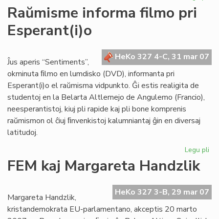
He
Raŭmisme informa filmo pri
de
Esperant(i)o
Es
du
nu
HeKo 327 4-C, 31 mar 07
en
Ĵus aperis “Sentiments”,
ma
okminuta ﬁlmo en lumdisko (DVD), informanta pri
Esperant(i)o el raŭmisma vidpunkto. Ĝi estis realigita de
studentoj en la Belarta Altlernejo de Angulemo (Francio),
neesperantistoj, kiuj pli rapide kaj pli bone komprenis
raŭmismon ol ĉiuj ﬁnvenkistoj kalumniantaj ĝin en diversaj
latitudoj.
Legu pli
pri
Ra
FEM kaj Margareta Handzlik
in
fil
pri
HeKo 327 3-B, 29 mar 07
Margareta Handzlik,
Esp
kristandemokrata EU-parlamentano, akceptis 20 marto