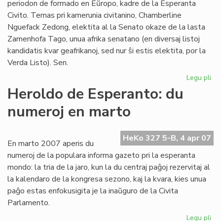
periodon de formado en Eŭropo, kadre de la Esperanta
Civito. Temas pri kamerunia civitanino, Chamberline
Nguefack Zedong, elektita al la Senato okaze de la lasta
Zamenhofa Tago, unua afrika senatano (en diversaj listoj
kandidatis kvar geafrikanoj, sed nur ŝi estis elektita, por la
Verda Listo). Sen.
Legu pli
pri
Se
Heroldo de Esperanto: du
Ch
numeroj en marto
Ng
en
Eŭ
HeKo 327 5-B, 4 apr 07
En marto 2007 aperis du
numeroj de la populara informa gazeto pri la esperanta
mondo: la tria de la jaro, kun la du centraj paĝoj rezervitaj al
la kalendaro de la kongresa sezono, kaj la kvara, kies unua
paĝo estas enfokusigita je la inaŭguro de la Civita
Parlamento.
Legu pli
pri