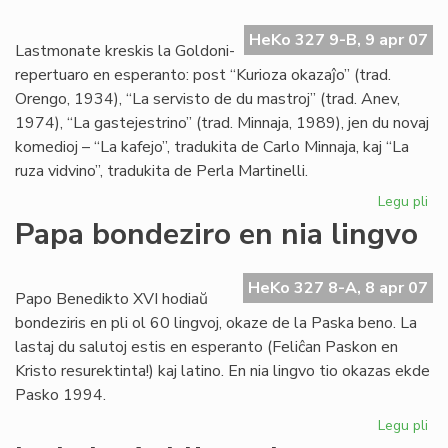
la
re
HeKo 327 9-B, 9 apr 07
de
Lastmonate kreskis la Goldoni-
Kni
repertuaro en esperanto: post “Kurioza okazaĵo” (trad.
Orengo, 1934), “La servisto de du mastroj” (trad. Anev,
1974), “La gastejestrino” (trad. Minnaja, 1989), jen du novaj
komedioj – “La kafejo”, tradukita de Carlo Minnaja, kaj “La
ruza vidvino”, tradukita de Perla Martinelli.
Legu pli
pri
Gr
Papa bondeziro en nia lingvo
kon
al
nia
HeKo 327 8-A, 8 apr 07
Papo Benedikto XVI hodiaŭ
tea
bondeziris en pli ol 60 lingvoj, okaze de la Paska beno. La
lastaj du salutoj estis en esperanto (Feliĉan Paskon en
Kristo resurektinta!) kaj latino. En nia lingvo tio okazas ekde
Pasko 1994.
Legu pli
pri
Pa