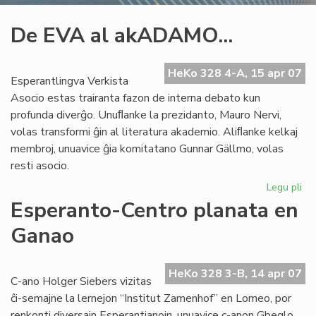
De EVA al akADAMO...
HeKo 328 4-A, 15 apr 07
Esperantlingva Verkista
Asocio estas trairanta fazon de interna debato kun
profunda diverĝo. Unuﬂanke la prezidanto, Mauro Nervi,
volas transformi ĝin al literatura akademio. Aliﬂanke kelkaj
membroj, unuavice ĝia komitatano Gunnar Gällmo, volas
resti asocio.
Legu pli
pri
De
Esperanto-Centro planata en
EV
Ganao
al
ak
HeKo 328 3-B, 14 apr 07
C-ano Holger Siebers vizitas
ĉi-semajne la lernejon “Institut Zamenhof” en Lomeo, por
renkonti diversajn Esperantianojn, unuavice c-anon Gbeglo