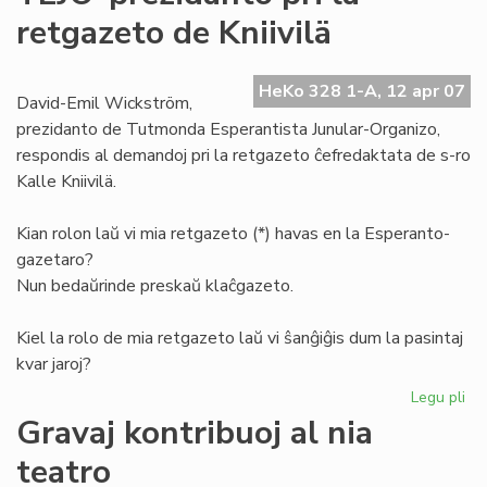
de
retgazeto de Kniivilä
la
Es
Pio
HeKo 328 1-A, 12 apr 07
David-Emil Wickström,
prezidanto de Tutmonda Esperantista Junular-Organizo,
respondis al demandoj pri la retgazeto ĉefredaktata de s-ro
Kalle Kniivilä.
Kian rolon laŭ vi mia retgazeto (*) havas en la Esperanto-
gazetaro?
Nun bedaŭrinde preskaŭ klaĉgazeto.
Kiel la rolo de mia retgazeto laŭ vi ŝanĝiĝis dum la pasintaj
kvar jaroj?
Legu pli
pri
TE
Gravaj kontribuoj al nia
pr
teatro
pri