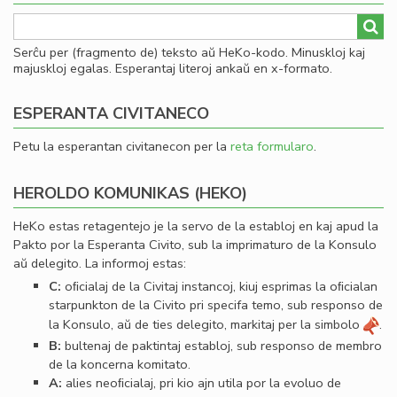
Serĉu per (fragmento de) teksto aŭ HeKo-kodo. Minuskloj kaj
majuskloj egalas. Esperantaj literoj ankaŭ en x-formato.
ESPERANTA CIVITANECO
Petu la esperantan civitanecon per la
reta formularo
.
HEROLDO KOMUNIKAS (HEKO)
HeKo estas retagentejo je la servo de la establoj en kaj apud la
Pakto por la Esperanta Civito, sub la imprimaturo de la Konsulo
aŭ delegito. La informoj estas:
C:
oﬁcialaj de la Civitaj instancoj, kiuj esprimas la oﬁcialan
starpunkton de la Civito pri specifa temo, sub responso de
la Konsulo, aŭ de ties delegito, markitaj per la simbolo
.
B:
bultenaj de paktintaj establoj, sub responso de membro
de la koncerna komitato.
A:
alies neoﬁcialaj, pri kio ajn utila por la evoluo de