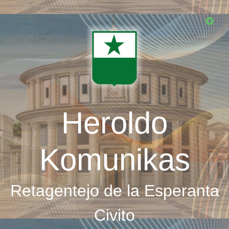
Skip
to
main
content
Heroldo
Komunikas
Retagentejo de la Esperanta
Civito