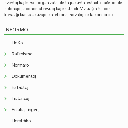
eventoj kaj kursoj organizataj de la paktintaj establoj, aĉeton de
eldonaĵoj, abonon al revuoj kaj multe pli. Vizitu ĝin tuj por
konatiĝi kun la aktivaĵoj kaj eldonaj novaĵoj de la konsorcio.
INFORMOJ
HeKo
Raŭmismo
Normaro
Dokumentoj
Establoj
Instancoj
En aliaj lingvoj
Heraldiko