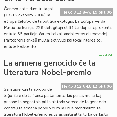
20
la
Ĝenevo estis dum tri tagoj
HeKo 312 8-A, 15 okt 06
38
(13-15 oktobro 2006) la
jar
eŭropa ĉefurbo de la politika ekologio. La Eŭropa Verda
po
Partio tie kunigis 228 delegitojn el 31 landoj: ili reprezentis
LF
entute 35 partiojn, ĉar en kelkaj landoj estas du movadoj.
Partoprenis ankaŭ multaj aktivuloj kaj lokaj interesitoj,
entute kelkcento.
Legu pli
pri
Ne
La armena genocido ĉe la
me
literatura Nobel-premio
pri
es
en
HeKo 312 6-B, 12 okt 06
la
Samtage kun la aprobo de
Ve
leĝo, fare de la franca parlamento, kiu punas mone kaj
Ĉa
prizone la negantojn pri la historia vereco de la genocido
kontraŭ la armena popolo dum la unua mondmilito, la
literatura Nobel-premio estis asignita al la turka verkisto