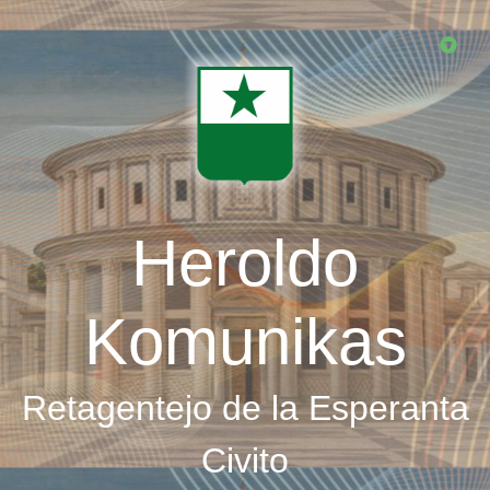
Skip
to
main
content
Heroldo
Komunikas
Retagentejo de la Esperanta
Civito