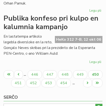
Orhan Pamuk.
Legu pli
pri
La
Publika konfeso pri kulpo en
ar
kalumnia kampanjo
ge
ĉe
la
En lastatempa artikolo
HeKo 312 7-B, 12 okt 06
lit
legebla diversloke en la reto,
No
Gonçalo Neves skribas pri la prezidinto de la Esperanta
pr
PEN-Centro, c-ano William Auld:
Legu pli
pri
Pub
Pagination
ko
Unua
Antaŭa
Paĝo
Paĝo
Paĝo
Paĝo
Aktual
446
447
448
449
450
…
pri
paĝo
paĝo
paĝo
ku
Paĝo
Paĝo
Paĝo
Paĝo
Next
Last
451
452
453
454
…
en
page
page
ka
SERĈO
ka