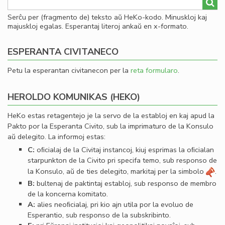
Serĉu per (fragmento de) teksto aŭ HeKo-kodo. Minuskloj kaj
majuskloj egalas. Esperantaj literoj ankaŭ en x-formato.
ESPERANTA CIVITANECO
Petu la esperantan civitanecon per la
reta formularo
.
HEROLDO KOMUNIKAS (HEKO)
HeKo estas retagentejo je la servo de la establoj en kaj apud la
Pakto por la Esperanta Civito, sub la imprimaturo de la Konsulo
aŭ delegito. La informoj estas:
C:
oﬁcialaj de la Civitaj instancoj, kiuj esprimas la oﬁcialan
starpunkton de la Civito pri specifa temo, sub responso de
la Konsulo, aŭ de ties delegito, markitaj per la simbolo
.
B:
bultenaj de paktintaj establoj, sub responso de membro
de la koncerna komitato.
A:
alies neoﬁcialaj, pri kio ajn utila por la evoluo de
Esperantio, sub responso de la subskribinto.