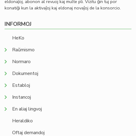
eldonaĵoj, abonon al revuoj kaj multe pli. Vizitu ĝin tuj por
konatiĝi kun la aktivaĵoj kaj eldonaj novaĵoj de la konsorcio.
INFORMOJ
HeKo
Raŭmismo
Normaro
Dokumentoj
Establoj
Instancoj
En aliaj lingvoj
Heraldiko
Oftaj demandoj