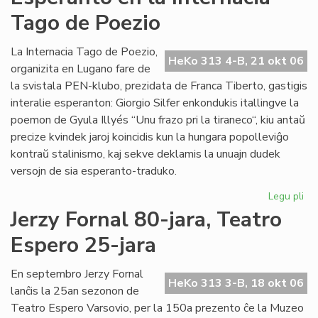
de
Tago de Poezio
la
Li
Ko
La Internacia Tago de Poezio,
HeKo 313 4-B, 21 okt 06
pri
organizita en Lugano fare de
su
la svistala PEN-klubo, prezidata de Franca Tiberto, gastigis
al
interalie esperanton: Giorgio Silfer enkondukis itallingve la
poemon de Gyula Illyés “Unu frazo pri la tiraneco“, kiu antaŭ
precize kvindek jaroj koincidis kun la hungara popolleviĝo
kontraŭ stalinismo, kaj sekve deklamis la unuajn dudek
versojn de sia esperanto-traduko.
Legu pli
pri
Es
Jerzy Fornal 80-jara, Teatro
en
Espero 25-jara
la
Int
Ta
En septembro Jerzy Fornal
HeKo 313 3-B, 18 okt 06
de
lanĉis la 25an sezonon de
Po
Teatro Espero Varsovio, per la 150a prezento ĉe la Muzeo