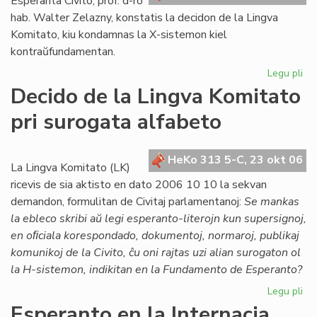
Esperanta Civito, prof. d-ro
hab. Walter Zelazny, konstatis la decidon de la Lingva
Komitato, kiu kondamnas la X-sistemon kiel
kontraŭfundamentan.
Legu pli
pri
Po
Decido de la Lingva Komitato
la
pri surogata alfabeto
de
de
LK
HeKo 313 5-C, 23 okt 06
ko
La Lingva Komitato (LK)
X-
ricevis de sia aktisto en dato 2006 10 10 la sekvan
su
demandon, formulitan de Civitaj parlamentanoj:
Se mankas
la ebleco skribi aŭ legi esperanto-literojn kun supersignoj,
en oﬁciala korespondado, dokumentoj, normaroj, publikaj
komunikoj de la Civito, ĉu oni rajtas uzi alian surogaton ol
la H-sistemon, indikitan en la Fundamento de Esperanto?
Legu pli
pri
De
Esperanto en la Internacia