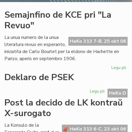
Semajnfino de KCE pri "La
Revuo"
La unua numero de la unua
HeKo 313 7-B, 25 okt 06
literatura revuo en esperanto,
iniciatita de Carlo Bourlet per la eldono de Hachette en
Parizo, aperis en septembro 1906.
Legu pli
pri
Se
Deklaro de PSEK
de
KC
Legu pli
pri
pri
HeKo D
Deklaro
"L
Post la decido de LK kontraŭ
de
Re
PSEK
X-surogato
La Konsulo de la
HeKo 313 6-C, 23 okt 06