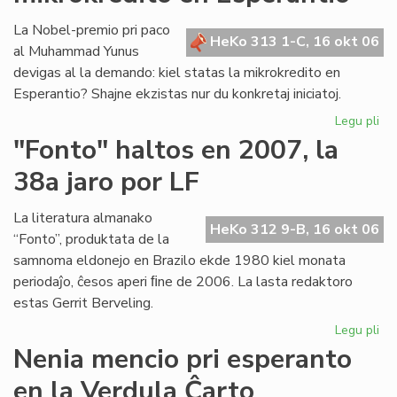
es
pa
La Nobel-premio pri paco
HeKo 313 1-C, 16 okt 06
de
al Muhammad Yunus
la
devigas al la demando: kiel statas la mikrokredito en
Fu
Esperantio? Shajne ekzistas nur du konkretaj iniciatoj.
Legu pli
pri
Un
"Fonto" haltos en 2007, la
pa
38a jaro por LF
po
la
mik
La literatura almanako
HeKo 312 9-B, 16 okt 06
en
“Fonto”, produktata de la
Es
samnoma eldonejo en Brazilo ekde 1980 kiel monata
periodaĵo, ĉesos aperi ﬁne de 2006. La lasta redaktoro
estas Gerrit Berveling.
Legu pli
pri
"F
Nenia mencio pri esperanto
hal
en la Verdula Ĉarto
en