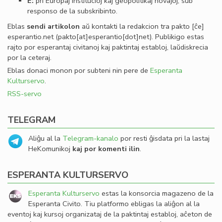
E:
pri Eŭropaj institucioj kaj geopolitikaj novaĵoj, sub
responso de la subskribinto.
Eblas
sendi
artikolon
aŭ kontakti la redakcion tra
pakto
[ĉe]
esperantio
.
net
(pakto[at]esperantio[dot]net)
. Publikigo estas
rajto por esperantaj civitanoj kaj paktintaj establoj, laŭdiskrecia
por la ceteraj.
Eblas donaci monon por subteni nin pere de
Esperanta
Kulturservo
.
RSS-servo
TELEGRAM
Aliĝu al la
Telegram-kanalo
por resti ĝisdata pri la lastaj
HeKomunikoj
kaj por komenti ilin
.
ESPERANTA KULTURSERVO
Esperanta Kulturservo
estas la konsorcia magazeno de la
Esperanta Civito. Tiu platformo ebligas la aliĝon al la
eventoj kaj kursoj organizataj de la paktintaj establoj, aĉeton de