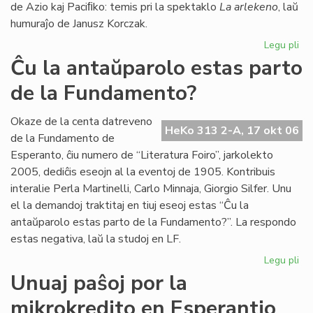
de Azio kaj Paciﬁko: temis pri la spektaklo
La arlekeno
, laŭ
humuraĵo de Janusz Korczak.
Legu pli
pri
Jer
Ĉu la antaŭparolo estas parto
For
de la Fundamento?
80
jar
Te
Okaze de la centa datreveno
HeKo 313 2-A, 17 okt 06
Es
de la Fundamento de
25
Esperanto, ĉiu numero de “Literatura Foiro”, jarkolekto
jar
2005, dediĉis eseojn al la eventoj de 1905. Kontribuis
interalie Perla Martinelli, Carlo Minnaja, Giorgio Silfer. Unu
el la demandoj traktitaj en tiuj eseoj estas “Ĉu la
antaŭparolo estas parto de la Fundamento?”. La respondo
estas negativa, laŭ la studoj en LF.
Legu pli
pri
Ĉu
Unuaj paŝoj por la
la
mikrokredito en Esperantio
an