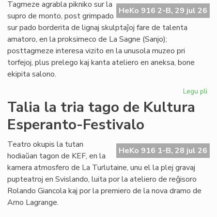
de
Tagmeze agrabla pikniko sur la
HeKo 916 2-B, 29 jul 26
Kul
supro de monto, post grimpado
Es
sur pado borderita de lignaj skulptaĵoj fare de talenta
Fes
amatoro, en la proksimeco de La Sagne (Sanjo);
posttagmeze interesa vizito en la unusola muzeo pri
torfejoj, plus prelego kaj kanta ateliero en aneksa, bone
ekipita salono.
Legu pli
pri
De
Talia la tria tago de Kultura
la
Esperanto-Festivalo
kv
ta
de
Teatro okupis la tutan
HeKo 916 1-B, 28 jul 26
Kul
hodiaŭan tagon de KEF, en la
Es
kamera atmosfero de La Turlutaine, unu el la plej gravaj
Fes
pupteatroj en Svislando, luita por la ateliero de reĝisoro
Rolando Giancola kaj por la premiero de la nova dramo de
Arno Lagrange.