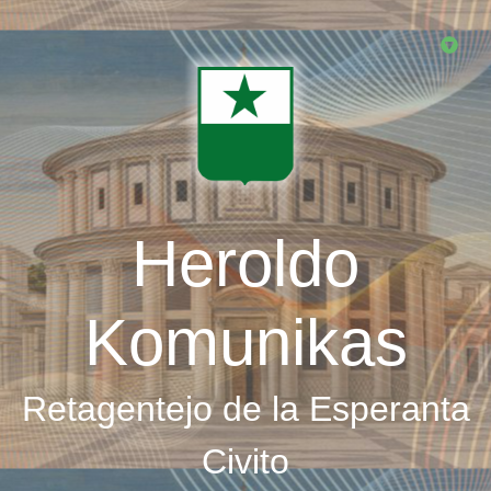
Skip
to
main
content
Heroldo
Komunikas
Retagentejo de la Esperanta
Civito