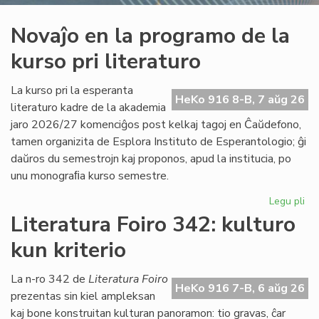
Novaĵo en la programo de la
kurso pri literaturo
La kurso pri la esperanta
HeKo 916 8-B, 7 aŭg 26
literaturo kadre de la akademia
jaro 2026/27 komenciĝos post kelkaj tagoj en Ĉaŭdefono,
tamen organizita de Esplora Instituto de Esperantologio; ĝi
daŭros du semestrojn kaj proponos, apud la institucia, po
unu monograﬁa kurso semestre.
Legu pli
pri
No
Literatura Foiro 342: kulturo
en
kun kriterio
la
pr
de
La n-ro 342 de
Literatura Foiro
HeKo 916 7-B, 6 aŭg 26
la
prezentas sin kiel ampleksan
ku
kaj bone konstruitan kulturan panoramon: tio gravas, ĉar