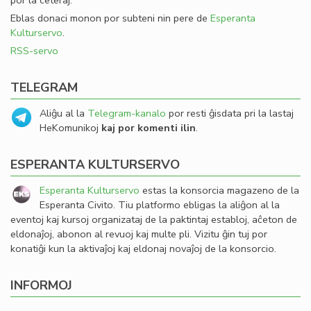
por la ceteraj.
Eblas donaci monon por subteni nin pere de
Esperanta
Kulturservo
.
RSS-servo
TELEGRAM
Aliĝu al la
Telegram-kanalo
por resti ĝisdata pri la lastaj
HeKomunikoj
kaj por komenti ilin
.
ESPERANTA KULTURSERVO
Esperanta Kulturservo
estas la konsorcia magazeno de la
Esperanta Civito. Tiu platformo ebligas la aliĝon al la
eventoj kaj kursoj organizataj de la paktintaj establoj, aĉeton de
eldonaĵoj, abonon al revuoj kaj multe pli. Vizitu ĝin tuj por
konatiĝi kun la aktivaĵoj kaj eldonaj novaĵoj de la konsorcio.
INFORMOJ