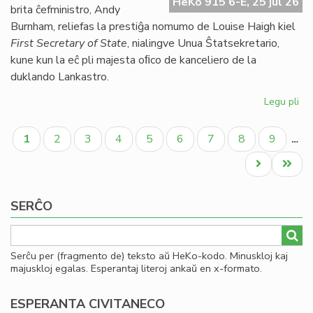
HeKo 915 6-E, 25 jul 26
UE
brita ĉefministro, Andy
se
Burnham, reliefas la prestiĝa nomumo de Louise Haigh kiel
ve
First Secretary of State
, nialingve Unua Ŝtatsekretario,
do
kune kun la eĉ pli majesta oﬁco de kanceliero de la
duklando Lankastro.
Legu pli
pri
Al
Pagination
pe
Aktuala
Paĝo
Paĝo
Paĝo
Paĝo
Paĝo
Paĝo
Paĝo
Paĝo
1
2
3
4
5
6
7
8
9
…
po
paĝo
kon
Next
Last
ko
page
page
SERĈO
Serĉu per (fragmento de) teksto aŭ HeKo-kodo. Minuskloj kaj
majuskloj egalas. Esperantaj literoj ankaŭ en x-formato.
ESPERANTA CIVITANECO