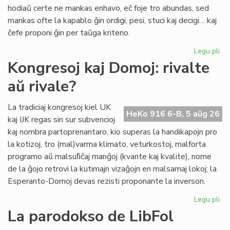
pri
hodiaŭ certe ne mankas enhavo, eĉ foje tro abundas, sed
lit
mankas ofte la kapablo ĝin ordigi, pesi, stuci kaj decigi… kaj
ĉefe proponi ĝin per taŭga kriterio.
Legu pli
pri
Lit
Kongresoj kaj Domoj: rivalte
Foi
aŭ rivale?
34
kul
ku
La tradiciaj kongresoj kiel UK
HeKo 916 6-B, 5 aŭg 26
kri
kaj IJK regas sin sur subvencioj
kaj nombra partoprenantaro, kio superas la handikapojn pro
la kotizoj, tro (mal)varma klimato, veturkostoj, malforta
programo aŭ malsuﬁĉaj manĝoj (kvante kaj kvalite), nome
de la ĝojo retrovi la kutimajn vizaĝojn en malsamaj lokoj; la
Esperanto-Domoj devas rezisti proponante la inverson.
Legu pli
pri
Ko
La parodokso de LibFol
kaj