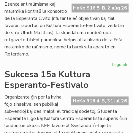
Do
Esence antiraŭmisma kaj
riv
HeKo 916 5-B, 2 aŭg 26
malamika kontraŭ la konsorcio
aŭ
de la Esperanta Civito (rifuzante eĉ objektivan kaj tial
riv
favoran raporton pri Kultura Esperanto-Festivalo, verkitan
de s-ro Ulrich Matthias), la skandalema nordeŭropa
retgazeto LibFol paradokse helpis al la likvido de la ĉefa
malamiko de raŭmismo, nome la burokrata aparato en
Roterdamo.
Legu pli
pri
La
Sukcesa 15a Kultura
pa
Esperanto-Festivalo
de
Lib
Organizante ĝin por la kvina
HeKo 916 4-B, 31 jul 26
fojo sinsekve, sen publikaj
subvencioj kaj des malpli el tradiciaj societoj, Studenta
Esperanta Ligo kaj Kultura Centro Esperantista superis ĉiun
landon kie okazis KEF, favore al Svislando: ĉi-foje la
partoprenantoj devenis el la eduklingvoj angla, esperanta,