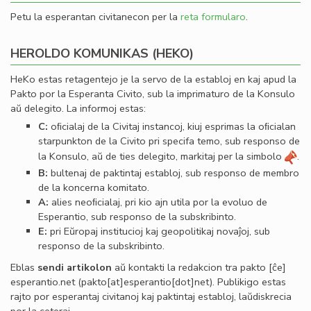
Petu la esperantan civitanecon per la
reta formularo
.
HEROLDO KOMUNIKAS (HEKO)
HeKo estas retagentejo je la servo de la establoj en kaj apud la
Pakto por la Esperanta Civito, sub la imprimaturo de la Konsulo
aŭ delegito. La informoj estas:
C:
oﬁcialaj de la Civitaj instancoj, kiuj esprimas la oﬁcialan
starpunkton de la Civito pri specifa temo, sub responso de
la Konsulo, aŭ de ties delegito, markitaj per la simbolo
.
B:
bultenaj de paktintaj establoj, sub responso de membro
de la koncerna komitato.
A:
alies neoﬁcialaj, pri kio ajn utila por la evoluo de
Esperantio, sub responso de la subskribinto.
E:
pri Eŭropaj institucioj kaj geopolitikaj novaĵoj, sub
responso de la subskribinto.
Eblas
sendi
artikolon
aŭ kontakti la redakcion tra
pakto
[ĉe]
esperantio
.
net
(pakto[at]esperantio[dot]net)
. Publikigo estas
rajto por esperantaj civitanoj kaj paktintaj establoj, laŭdiskrecia