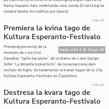
franca, hispana, itala, nederlanda, rusa, sveda (ĉi-lasta kaj lia
nombra familio tro malfruis por ĉeesti).
Legu pli
pri
Su
Premiera la kvina tago de
15
Kultura Esperanto-Festivalo
Kul
Es
Fes
Premieraj prezentoj de la
HeKo 916 3-B, 30 jul 26
novelaro de c-ino Etel
Zavadlav “Spite kaj sprite”, de la dramo de c-ano Giorgio
Silfer “La dimanĉa brokantisto”; de novaj kanzonoj dum
recitalo de Kajto: tio karakterizis la kvinan tagon de la 15a
Kultura Esperanto-Festivalo en Ĉaŭdefono.
Legu pli
pri
Pr
Destresa la kvara tago de
la
Kultura Esperanto-Festivalo
kvi
ta