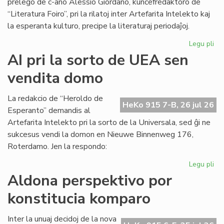
prelego de c-ano Alessio Giordano, kunĉefredaktoro de
“Literatura Foiro”, pri la rilatoj inter Artefarita Intelekto kaj
la esperanta kulturo, precipe la literaturaj periodaĵoj.
Legu pli
pri
Em
AI pri la sorto de UEA sen
un
vendita domo
ta
de
Kul
La redakcio de “Heroldo de
HeKo 915 7-B, 26 jul 26
Es
Esperanto” demandis al
Fes
Artefarita Intelekto pri la sorto de la Universala, sed ĝi ne
sukcesus vendi la domon en Nieuwe Binnenweg 176,
Roterdamo. Jen la respondo:
Legu pli
pri
AI
Aldona perspektivo por
pri
konstitucia komparo
la
sor
de
Inter la unuaj decidoj de la nova