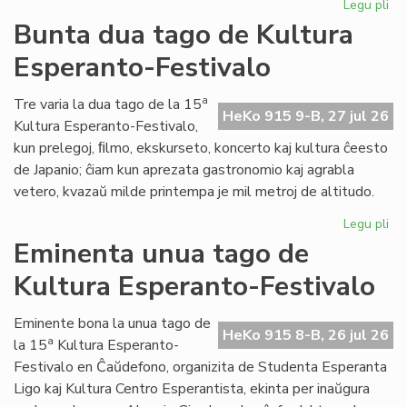
Legu pli
pri
Tal
Bunta dua tago de Kultura
la
Esperanto-Festivalo
tri
ta
de
a
Tre varia la dua tago de la 15
HeKo 915 9-B, 27 jul 26
Kul
Kultura Esperanto-Festivalo,
Es
kun prelegoj, ﬁlmo, ekskurseto, koncerto kaj kultura ĉeesto
Fes
de Japanio; ĉiam kun aprezata gastronomio kaj agrabla
vetero, kvazaŭ milde printempa je mil metroj de altitudo.
Legu pli
pri
Bu
Eminenta unua tago de
du
Kultura Esperanto-Festivalo
ta
de
Kul
Eminente bona la unua tago de
HeKo 915 8-B, 26 jul 26
Es
a
la 15
Kultura Esperanto-
Fes
Festivalo en Ĉaŭdefono, organizita de Studenta Esperanta
Ligo kaj Kultura Centro Esperantista, ekinta per inaŭgura